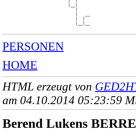
                           |  |     

                           |__|

                              |

                              |   __

                              |  |  

                              |__|__

PERSONEN
HOME
HTML erzeugt von
GED2HT
am 04.10.2014 05:23:59 Mit
Berend Lukens BER