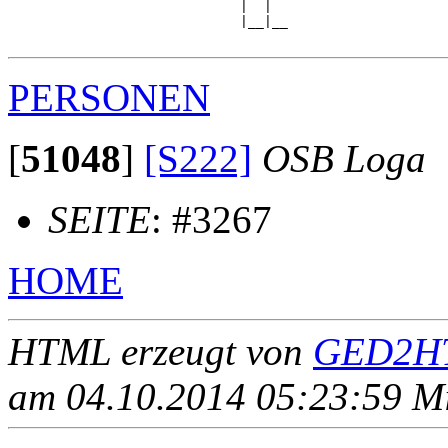
                             |  |  

                             |__|__

PERSONEN
[
51048
]
[S222]
OSB Loga
SEITE
: #3267
HOME
HTML erzeugt von
GED2HT
am 04.10.2014 05:23:59 Mit