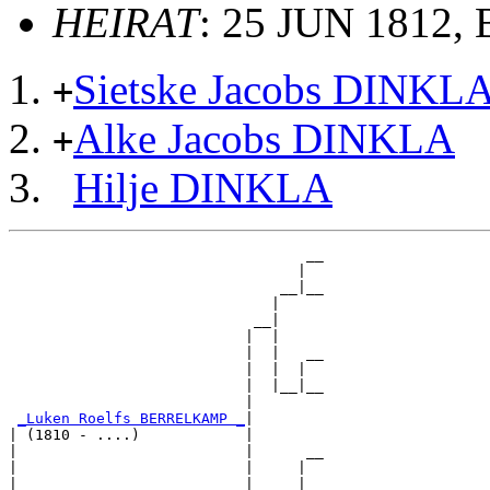
HEIRAT
: 25 JUN 1812, 
Sietske Jacobs DINKL
+
Alke Jacobs DINKLA
+
Hilje DINKLA
                                  __

                                 |  

                               __|__

                              |     

                            __|

                           |  |

                           |  |   __

                           |  |  |  

                           |  |__|__

                           |        

_Luken Roelfs BERRELKAMP _
|

| (1810 - ....)            |

|                          |      __

|                          |     |  

|                          |   __|__
