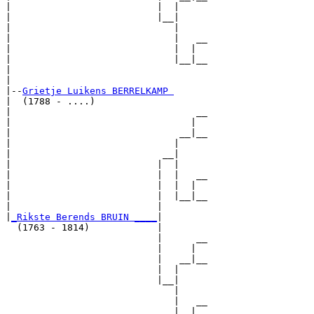
|                          |  |     

|                          |__|

|                             |

|                             |   __

|                             |  |  

|                             |__|__

|                                   

|

|--
Grietje Luikens BERRELKAMP 
|  (1788 - ....)

|                                 __

|                                |  

|                              __|__

|                             |     

|                           __|

|                          |  |

|                          |  |   __

|                          |  |  |  

|                          |  |__|__

|                          |        

|
_Rikste Berends BRUIN ____
|

  (1763 - 1814)            |

                           |      __

                           |     |  

                           |   __|__

                           |  |     

                           |__|

                              |

                              |   __

                              |  |  
