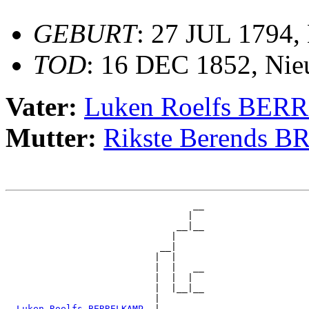
GEBURT
: 27 JUL 1794,
TOD
: 16 DEC 1852, Nie
Vater:
Luken Roelfs BE
Mutter:
Rikste Berends B
                                  __

                                 |  

                               __|__

                              |     

                            __|

                           |  |

                           |  |   __

                           |  |  |  

                           |  |__|__

                           |        

_Luken Roelfs BERRELKAMP _
|
