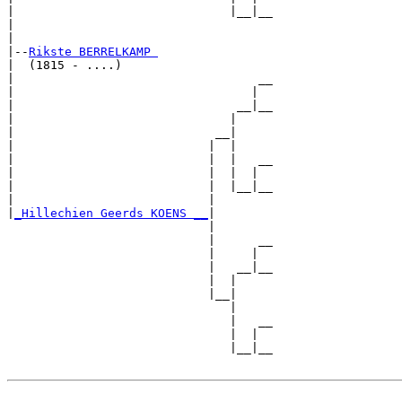
|                              |__|__

|                                    

|

|--
Rikste BERRELKAMP 
|  (1815 - ....)

|                                  __

|                                 |  

|                               __|__

|                              |     

|                            __|

|                           |  |

|                           |  |   __

|                           |  |  |  

|                           |  |__|__

|                           |        

|
_Hillechien Geerds KOENS __
|

                            |

                            |      __

                            |     |  

                            |   __|__

                            |  |     

                            |__|

                               |

                               |   __

                               |  |  

                               |__|__
