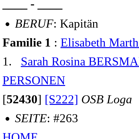
____ - ____
BERUF
: Kapitän
Familie 1
:
Elisabeth Mar
Sarah Rosina BERSM
PERSONEN
[
52430
]
[S222]
OSB Loga
SEITE
: #263
HOME