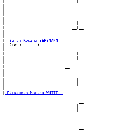
|                         |   __|__

|                         |  |     

|                         |__|

|                            |

|                            |   __

|                            |  |  

|                            |__|__

|                                  

|

|--
Sarah Rosina BERSMANN 
|  (1809 - ....)

|                                __

|                               |  

|                             __|__

|                            |     

|                          __|

|                         |  |

|                         |  |   __

|                         |  |  |  

|                         |  |__|__

|                         |        

|
_Elisabeth Martha WHITE _
|

                          |

                          |      __

                          |     |  

                          |   __|__

                          |  |     

                          |__|

                             |

                             |   __
