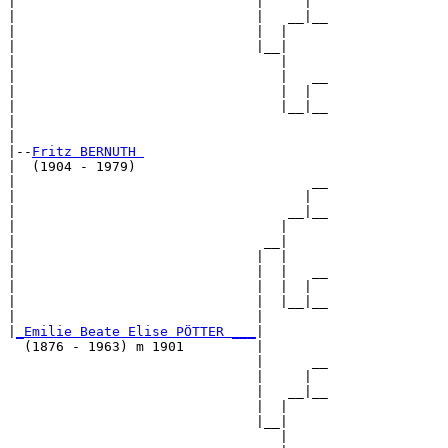
|                              |     |  

|                              |   __|__

|                              |  |     

|                              |__|

|                                 |

|                                 |   __

|                                 |  |  

|                                 |__|__

|                                       

|

|--
Fritz BERNUTH 
|  (1904 - 1979)

|                                     __

|                                    |  

|                                  __|__

|                                 |     

|                               __|

|                              |  |

|                              |  |   __

|                              |  |  |  

|                              |  |__|__

|                              |        

|
_Emilie Beate Elise PÖTTER ___
|

  (1876 - 1963) m 1901         |

                               |      __

                               |     |  

                               |   __|__

                               |  |     

                               |__|

                                  |
