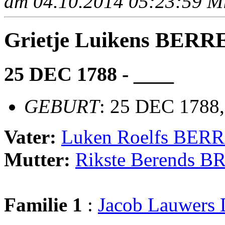
am 04.10.2014 05:23:59 Mit
Grietje Luikens BE
25 DEC 1788 - ____
GEBURT
: 25 DEC 1788,
Vater:
Luken Roelfs BE
Mutter:
Rikste Berends B
Familie 1
:
Jacob Lauwer