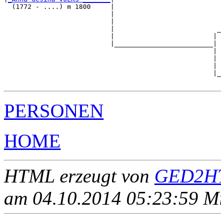
  (1772 - ....) m 1800     |

                           |                           
                           |                           
                           |                          _
                           |                         | 
                           |_________________________|

                                                     |

                                                     | 
                                                     | 
                                                     |_
PERSONEN
HOME
HTML erzeugt von
GED2HT
am 04.10.2014 05:23:59 Mit