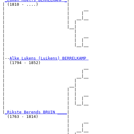
| (1810 - ....)            |

|                          |      __

|                          |     |  

|                          |   __|__

|                          |  |     

|                          |__|

|                             |

|                             |   __

|                             |  |  

|                             |__|__

|                                   

|

|--
Alke Lukens (Luikens) BERRELKAMP 
|  (1794 - 1852)

|                                 __

|                                |  

|                              __|__

|                             |     

|                           __|

|                          |  |

|                          |  |   __

|                          |  |  |  

|                          |  |__|__

|                          |        

|
_Rikste Berends BRUIN ____
|

  (1763 - 1814)            |

                           |      __

                           |     |  

                           |   __|__
