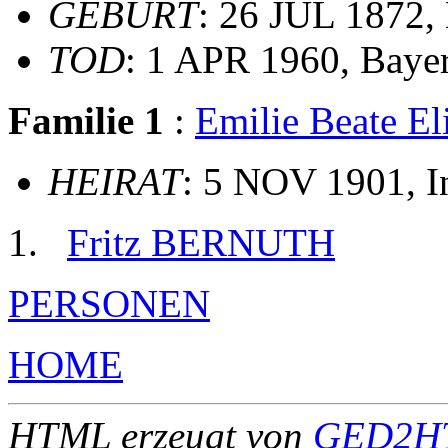
GEBURT
: 26 JUL 1872,
TOD
: 1 APR 1960, Baye
Familie 1
:
Emilie Beate E
HEIRAT
: 5 NOV 1901, I
Fritz BERNUTH
PERSONEN
HOME
HTML erzeugt von
GED2HT