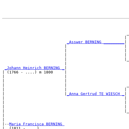
                                                       
                                                       
                                                      _
                                                     | 
_Asswer BERNING _________
|

                           |                         |

                           |                         | 
                           |                         | 
                           |                         |_
                           |                           
_Johann Heinrich BERNING _
|

| (1766 - ....) m 1800     |

|                          |                           
|                          |                           
|                          |                          _
|                          |                         | 
|                          |
_Anna Gertrud TE WIESCH _
|

|                                                    |

|                                                    | 
|                                                    | 
|                                                    |_
|                                                      
|

|--
Maria Francisca BERNING 
|  (1811 - ....)
