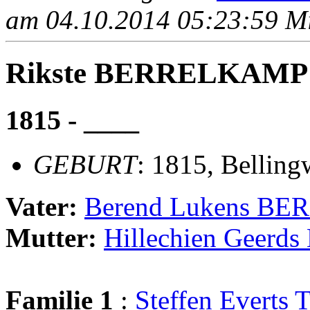
am 04.10.2014 05:23:59 Mit
Rikste BERRELKAMP
1815 - ____
GEBURT
: 1815, Belling
Vater:
Berend Lukens B
Mutter:
Hillechien Geerd
Familie 1
:
Steffen Evert