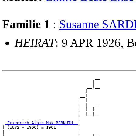
Familie 1
:
Susanne SAR
HEIRAT
: 9 APR 1926, B
                                      __

                                     |  

                                   __|__

                                  |     

                                __|

                               |  |

                               |  |   __

                               |  |  |  

                               |  |__|__

                               |        

_Friedrich Albin Max BERNUTH _
|

| (1872 - 1960) m 1901         |

|                              |      __
