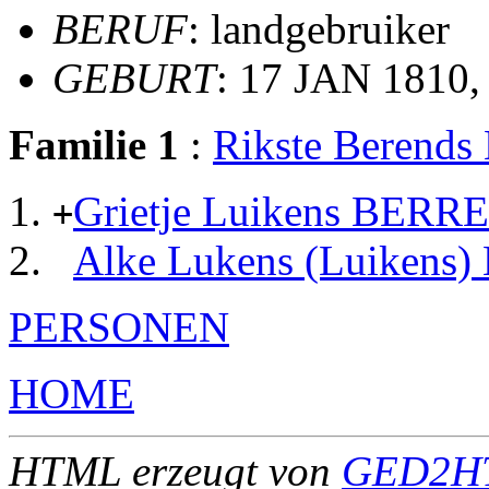
BERUF
: landgebruiker
GEBURT
: 17 JAN 1810,
Familie 1
:
Rikste Berend
Grietje Luikens BER
+
Alke Lukens (Luiken
PERSONEN
HOME
HTML erzeugt von
GED2HT