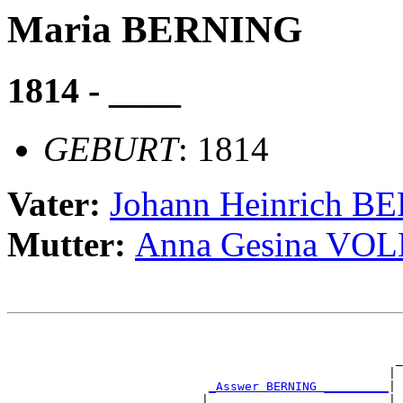
Maria BERNING
1814 - ____
GEBURT
: 1814
Vater:
Johann Heinrich 
Mutter:
Anna Gesina VO
                                                       
                                                       
                                                      _
                                                     | 
_Asswer BERNING _________
|

                           |                         |
