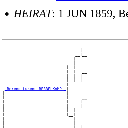
HEIRAT
: 1 JUN 1859, B
                                   __

                                  |  

                                __|__

                               |     

                             __|

                            |  |

                            |  |   __

                            |  |  |  

                            |  |__|__

                            |        

_Berend Lukens BERRELKAMP _
|

|                           |

|                           |      __

|                           |     |  

|                           |   __|__

|                           |  |     

|                           |__|

|                              |

|                              |   __

|                              |  |  
