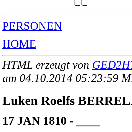
                              |__|__

PERSONEN
HOME
HTML erzeugt von
GED2HT
am 04.10.2014 05:23:59 Mit
Luken Roelfs BERR
17 JAN 1810 - ____