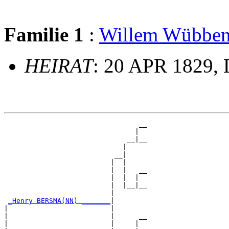
Familie 1
:
Willem Wübb
HEIRAT
: 20 APR 1829,
                                 __

                                |  

                              __|__

                             |     

                           __|

                          |  |

                          |  |   __

                          |  |  |  

                          |  |__|__

                          |        

_Henry BERSMA(NN) _______
|

|                         |

|                         |      __

|                         |     |  
