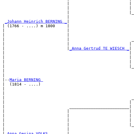
                           |                         | 
                           |                         | 
                           |                         |_
                           |                           
_Johann Heinrich BERNING _
|

| (1766 - ....) m 1800     |

|                          |                           
|                          |                           
|                          |                          _
|                          |                         | 
|                          |
_Anna Gertrud TE WIESCH _
|

|                                                    |

|                                                    | 
|                                                    | 
|                                                    |_
|                                                      
|

|--
Maria BERNING 
|  (1814 - ....)

|                                                      
|                                                      
|                                                     _
|                                                    | 
|                           _________________________|

|                          |                         |

|                          |                         | 
|                          |                         | 
|                          |                         |_
|                          |                           
|
_Anna Gesina VOLKS _______
|
