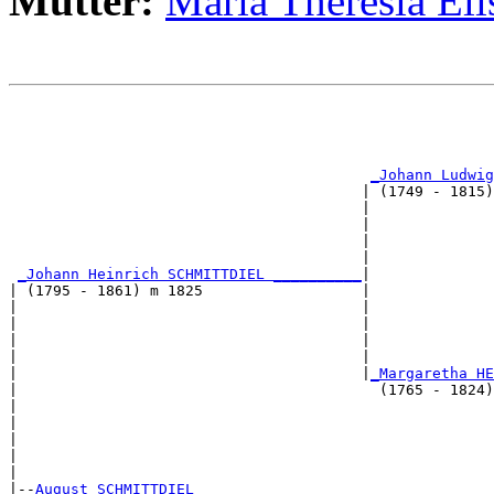
Mutter:
Maria Theresia E
                                                       
                                                       
_Johann Ludwig
                                        | (1749 - 1815)
                                        |              
                                        |              
                                        |              
                                        |              
_Johann Heinrich SCHMITTDIEL __________
|

| (1795 - 1861) m 1825                  |

|                                       |              
|                                       |              
|                                       |              
|                                       |              
|                                       |
_Margaretha HE
|                                         (1765 - 1824)
|                                                      
|                                                      
|                                                      
|                                                      
|

|--
August SCHMITTDIEL 