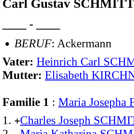
Carl Gustav SCHMIT
____ - ____
BERUF
: Ackermann
Vater:
Heinrich Carl SC
Mutter:
Elisabeth KIRCH
Familie 1
:
Maria Josepha
Charles Joseph SCHM
+
Maria Katharina SCH