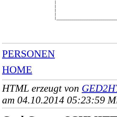
                         |                             
                         |                             
                         |                             
                         |                             
                         |_____________________________
                                                       
                                                       
                                                       
                                                       
PERSONEN
HOME
HTML erzeugt von
GED2HT
am 04.10.2014 05:23:59 Mit