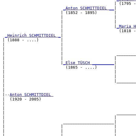
                                              | (1795 -
_Anton SCHMITTDIEL __
|

                        | (1852 - 1895)       |

                        |                     |        
                        |                     |        
                        |                     |
_Maria H
                        |                       (1818 -
_Heinrich SCHMITTDIEL _
|

| (1888 - ....)         |

|                       |                              
|                       |                              
|                       |                      ________
|                       |                     |        
|                       |
_Else TÜSCH _________
|

|                         (1865 - ....)       |

|                                             |        
|                                             |        
|                                             |________
|                                                      
|

|--
Anton SCHMITTDIEL 
|  (1920 - 2005)

|                                                      
|                                                      
|                                              ________
|                                             |        
|                        _____________________|

|                       |                     |

|                       |                     |        
|                       |                     |        