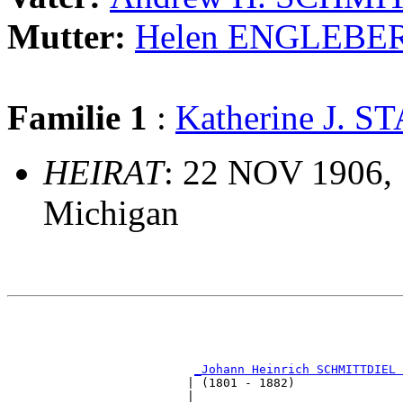
Mutter:
Helen ENGLEBE
Familie 1
:
Katherine J. 
HEIRAT
: 22 NOV 1906, 
Michigan
                                                       
                                                       
                                                       
_Johann Heinrich SCHMITTDIEL 
                         | (1801 - 1882)               
                         |                             