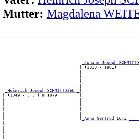
Mutter:
Magdalena WEI
                                                       
                                                       
                                                       
_Johann Joseph SCHMITTD
                               | (1818 - 1881)         
                               |                       
                               |                       
                               |                       
                               |                       
_Heinrich Joseph SCHMITTDIEL _
|

| (1849 - ....) m 1879         |

|                              |                       
|                              |                       
|                              |                       
|                              |                       
|                              |
_Anna Gertrud LOTZ ____
|                                                      
|                                                      
|                                                      
|                                                      