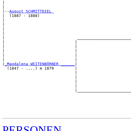
|                                                      
|

|--
August SCHMITTDIEL 
|  (1887 - 1888)

|                                                      
|                                                      
|                                                      
|                                                      
|                               _______________________
|                              |                       
|                              |                       
|                              |                       
|                              |                       
|                              |                       
|
_Magdalena WEITENBÖRNER ______
|

  (1847 - ....) m 1879         |

                               |                       
                               |                       
                               |                       
                               |                       
                               |_______________________
                                                       
                                                       
                                                       
                                                       
PERSONEN