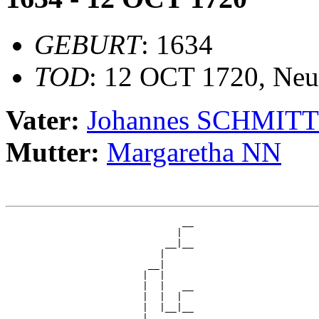
GEBURT
: 1634
TOD
: 12 OCT 1720, Neu
Vater:
Johannes SCHMIT
Mutter:
Margaretha NN
                               __

                              |  

                            __|__

                           |     

                         __|

                        |  |

                        |  |   __

                        |  |  |  

                        |  |__|__

                        |        
