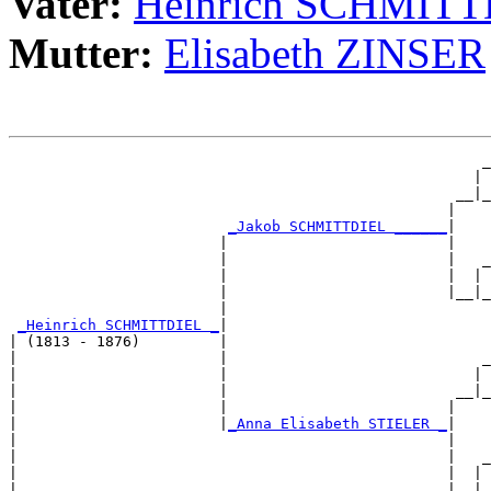
Vater:
Heinrich SCHMIT
Mutter:
Elisabeth ZINSER
                                                      _
                                                     | 
                                                   __|_
                                                  |    
_Jakob SCHMITTDIEL ______
|

                        |                         |

                        |                         |   _
                        |                         |  | 
                        |                         |__|_
                        |                              
_Heinrich SCHMITTDIEL _
|

| (1813 - 1876)         |

|                       |                             _
|                       |                            | 
|                       |                          __|_
|                       |                         |    
|                       |
_Anna Elisabeth STIELER _
|

|                                                 |

|                                                 |   _
|                                                 |  | 
|                                                 |__|_