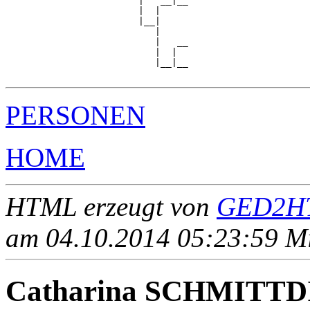
                        |   __|__

                        |  |     

                        |__|

                           |

                           |   __

                           |  |  

                           |__|__

PERSONEN
HOME
HTML erzeugt von
GED2HT
am 04.10.2014 05:23:59 Mit
Catharina SCHMITTD