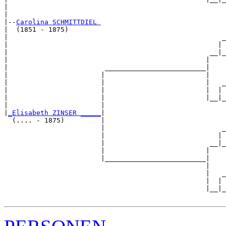
|                                                      
|

|--
Carolina SCHMITTDIEL 
|  (1851 - 1875)

|                                                     _
|                                                    | 
|                                                  __|_
|                                                 |    
|                        _________________________|

|                       |                         |

|                       |                         |   _
|                       |                         |  | 
|                       |                         |__|_
|                       |                              
|
_Elisabeth ZINSER _____
|

  (.... - 1875)         |

                        |                             _
                        |                            | 
                        |                          __|_
                        |                         |    
                        |_________________________|

                                                  |

                                                  |   _
                                                  |  | 
                                                  |__|_