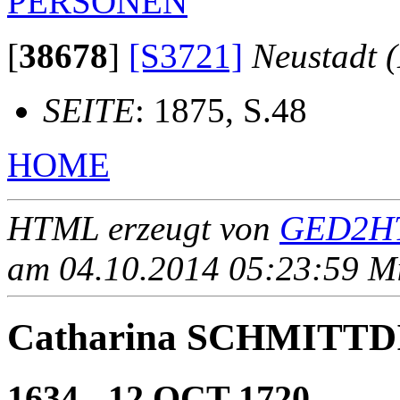
PERSONEN
[
38678
]
[S3721]
Neustadt (
SEITE
: 1875, S.48
HOME
HTML erzeugt von
GED2HT
am 04.10.2014 05:23:59 Mit
Catharina SCHMITTD
1634 - 12 OCT 1720