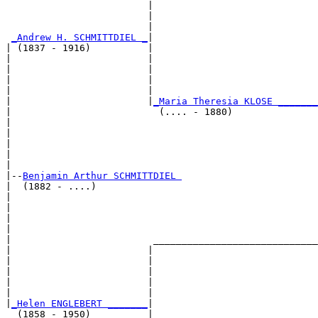
                         |                             
                         |                             
                         |                             
_Andrew H. SCHMITTDIEL _
|

| (1837 - 1916)          |

|                        |                             
|                        |                             
|                        |                             
|                        |                             
|                        |
_Maria Theresia KLOSE _______
|                          (.... - 1880)               
|                                                      
|                                                      
|                                                      
|                                                      
|

|--
Benjamin Arthur SCHMITTDIEL 
|  (1882 - ....)

|                                                      
|                                                      
|                                                      
|                                                      
|                         _____________________________
|                        |                             
|                        |                             
|                        |                             
|                        |                             
|                        |                             
|
_Helen ENGLEBERT _______
|

  (1858 - 1950)          |
