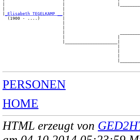
|                       |                     |________
|                       |                              
|
_Elisabeth TEGELKAMP __
|

  (1900 - ....)         |

                        |                              
                        |                              
                        |                      ________
                        |                     |        
                        |_____________________|

                                              |

                                              |        
                                              |        
                                              |________
PERSONEN
HOME
HTML erzeugt von
GED2HT
am 04.10.2014 05:23:59 Mit