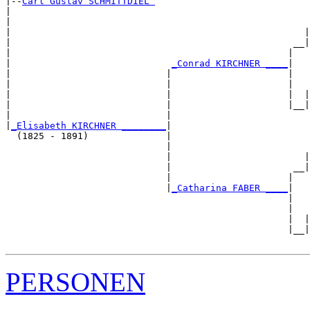
|--
Carl Gustav SCHMITTDIEL 
|  

|                                                      
|                                                     |
|                                                   __|
|                                                  |   
|                             
_Conrad KIRCHNER ____
|

|                            |                     |

|                            |                     |   
|                            |                     |  |
|                            |                     |__|
|                            |                         
|
_Elisabeth KIRCHNER ________
|

  (1825 - 1891)              |

                             |                         
                             |                        |
                             |                      __|
                             |                     |   
                             |
_Catharina FABER ____
|

                                                   |

                                                   |   
                                                   |  |
                                                   |__|
PERSONEN