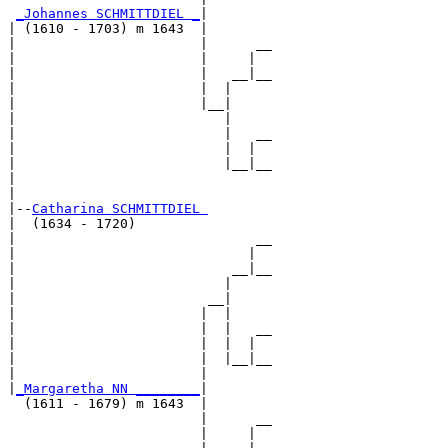
_Johannes SCHMITTDIEL _
|

| (1610 - 1703) m 1643  |

|                       |      __

|                       |     |  

|                       |   __|__

|                       |  |     

|                       |__|

|                          |

|                          |   __

|                          |  |  

|                          |__|__

|                                

|

|--
Catharina SCHMITTDIEL 
|  (1634 - 1720)

|                              __

|                             |  

|                           __|__

|                          |     

|                        __|

|                       |  |

|                       |  |   __

|                       |  |  |  

|                       |  |__|__

|                       |        

|
_Margaretha NN ________
|

  (1611 - 1679) m 1643  |

                        |      __

                        |     |  
