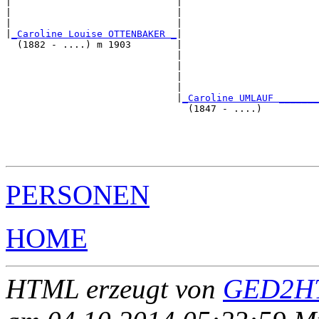
|                             |                        
|                             |                        
|                             |                        
|
_Caroline Louise OTTENBAKER _
|

  (1882 - ....) m 1903        |

                              |                        
                              |                        
                              |                        
                              |                        
                              |
_Caroline UMLAUF _______
                                (1847 - ....)          
                                                       
                                                       
                                                       
PERSONEN
HOME
HTML erzeugt von
GED2HT