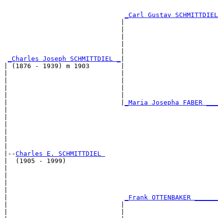
                                                       
_Carl Gustav SCHMITTDIEL
                              |                        
                              |                        
                              |                        
                              |                        
                              |                        
_Charles Joseph SCHMITTDIEL _
|

| (1876 - 1939) m 1903        |

|                             |                        
|                             |                        
|                             |                        
|                             |                        
|                             |
_Maria Josepha FABER ___
|                                                      
|                                                      
|                                                      
|                                                      
|                                                      
|

|--
Charles E. SCHMITTDIEL 
|  (1905 - 1999)

|                                                      
|                                                      
|                                                      
|                                                      
|                              
_Frank OTTENBAKER ______
|                             |                        
|                             |                        