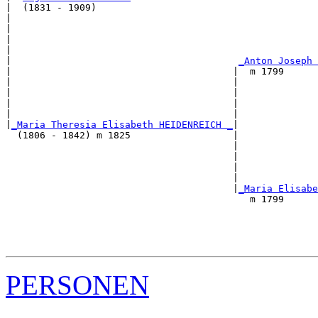
|  (1831 - 1909)

|                                                      
|                                                      
|                                                      
|                                                      
|                                        
_Anton Joseph 
|                                       |  m 1799      
|                                       |              
|                                       |              
|                                       |              
|                                       |              
|
_Maria Theresia Elisabeth HEIDENREICH _
|

  (1806 - 1842) m 1825                  |

                                        |              
                                        |              
                                        |              
                                        |              
                                        |
_Maria Elisabe
                                           m 1799      
                                                       
                                                       
                                                       
PERSONEN