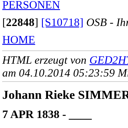
PERSONEN
[
22848
]
[S10718]
OSB - Ih
HOME
HTML erzeugt von
GED2HT
am 04.10.2014 05:23:59 Mit
Johann Rieke SIMME
7 APR 1838 - ____