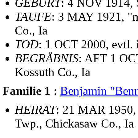
GEBURT
: 4 NOV 1914, S
TAUFE
: 3 MAY 1921, "ne
Co., Ia
TOD
: 1 OCT 2000, evtl. 
BEGRÄBNIS
: AFT 1 OCT
Kossuth Co., Ia
Familie 1
:
Benjamin "Ben
HEIRAT
: 21 MAR 1950, 
Twp., Chickasaw Co., Ia