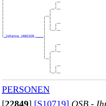
|                            __

|                           |  

|                         __|__

|                        |     

|                      __|

|                     |  |

|                     |  |   __

|                     |  |  |  

|                     |  |__|__

|                     |        

|
_Johanna JANSSEN ____
|

                      |

                      |      __

                      |     |  

                      |   __|__

                      |  |     

                      |__|

                         |

                         |   __

                         |  |  

                         |__|__

PERSONEN
[
22849
]
[S10719]
OSB - Ih