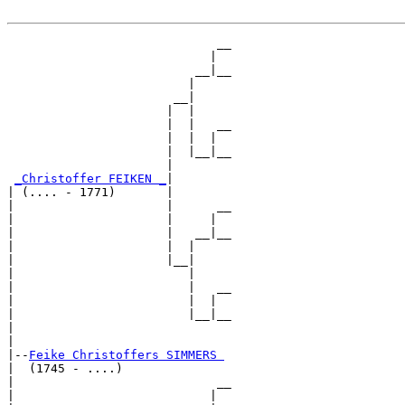
                             __

                            |  

                          __|__

                         |     

                       __|

                      |  |

                      |  |   __

                      |  |  |  

                      |  |__|__

                      |        

_Christoffer FEIKEN _
|

| (.... - 1771)       |

|                     |      __

|                     |     |  

|                     |   __|__

|                     |  |     

|                     |__|

|                        |

|                        |   __

|                        |  |  

|                        |__|__

|                              

|

|--
Feike Christoffers SIMMERS 
|  (1745 - ....)

|                            __

|                           |  
