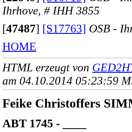
Ihrhove, # IHH 3855
[
47487
]
[S17763]
OSB - Ih
HOME
HTML erzeugt von
GED2HT
am 04.10.2014 05:23:59 Mit
Feike Christoffers S
ABT 1745 - ____