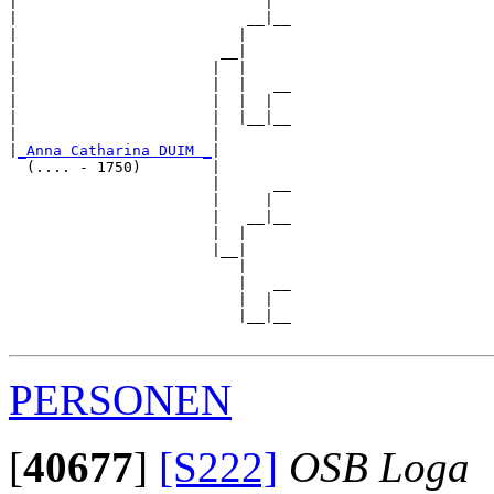
|                            |  

|                          __|__

|                         |     

|                       __|

|                      |  |

|                      |  |   __

|                      |  |  |  

|                      |  |__|__

|                      |        

|
_Anna Catharina DUIM _
|

  (.... - 1750)        |

                       |      __

                       |     |  

                       |   __|__

                       |  |     

                       |__|

                          |

                          |   __

                          |  |  

                          |__|__

PERSONEN
[
40677
]
[S222]
OSB Loga