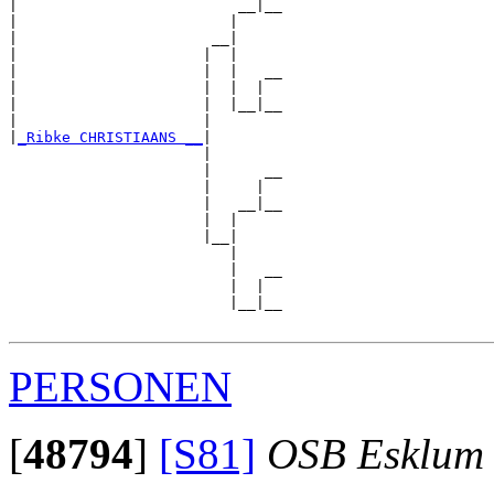
|                         __|__

|                        |     

|                      __|

|                     |  |

|                     |  |   __

|                     |  |  |  

|                     |  |__|__

|                     |        

|
_Ribke CHRISTIAANS __
|

                      |

                      |      __

                      |     |  

                      |   __|__

                      |  |     

                      |__|

                         |

                         |   __

                         |  |  

                         |__|__

PERSONEN
[
48794
]
[S81]
OSB Esklum