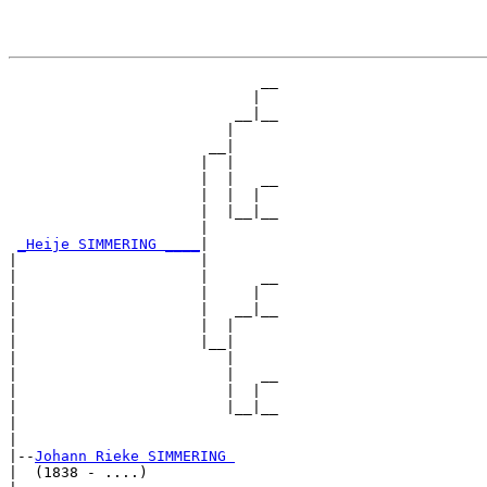
                             __

                            |  

                          __|__

                         |     

                       __|

                      |  |

                      |  |   __

                      |  |  |  

                      |  |__|__

                      |        

_Heije SIMMERING ____
|

|                     |

|                     |      __

|                     |     |  

|                     |   __|__

|                     |  |     

|                     |__|

|                        |

|                        |   __

|                        |  |  

|                        |__|__

|                              

|

|--
Johann Rieke SIMMERING 
|  (1838 - ....)
