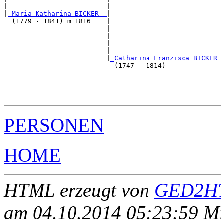
|                         |                            
|
_Maria Katharina BICKER _
|

  (1779 - 1841) m 1816    |

                          |                            
                          |                            
                          |                            
                          |                            
                          |
_Catharina Franzisca BICKER 
                            (1747 - 1814)              
                                                       
                                                       
                                                       
PERSONEN
HOME
HTML erzeugt von
GED2HT
am 04.10.2014 05:23:59 Mit