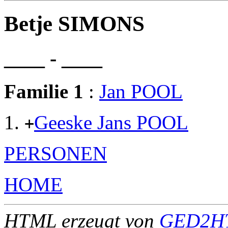
Betje SIMONS
____ - ____
Familie 1
:
Jan POOL
Geeske Jans POOL
+
PERSONEN
HOME
HTML erzeugt von
GED2HT