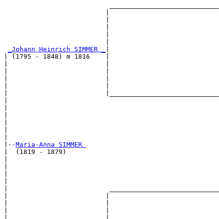
                           ____________________________
                          |                            
                          |                            
                          |                            
                          |                            
                          |                            
_Johann Heinrich SIMMER _
|

| (1795 - 1848) m 1816    |

|                         |                            
|                         |                            
|                         |                            
|                         |                            
|                         |____________________________
|                                                      
|                                                      
|                                                      
|                                                      
|                                                      
|

|--
Maria-Anna SIMMER 
|  (1819 - 1879)

|                                                      
|                                                      
|                                                      
|                                                      
|                          ____________________________
|                         |                            
|                         |                            
|                         |                            
|                         |                            