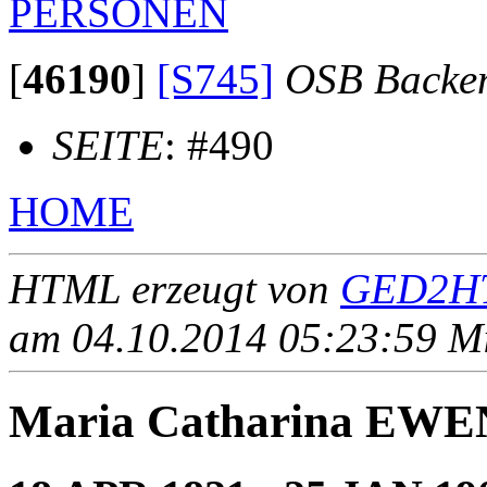
PERSONEN
[
46190
]
[S745]
OSB Backe
SEITE
: #490
HOME
HTML erzeugt von
GED2HT
am 04.10.2014 05:23:59 Mit
Maria Catharina EWE