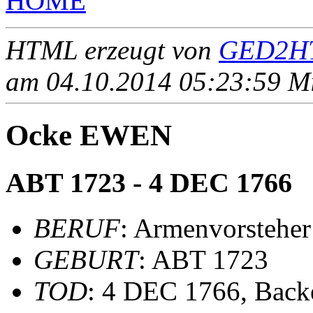
HOME
HTML erzeugt von
GED2HT
am 04.10.2014 05:23:59 Mit
Ocke EWEN
ABT 1723 - 4 DEC 1766
BERUF
: Armenvorsteher
GEBURT
: ABT 1723
TOD
: 4 DEC 1766, Bac