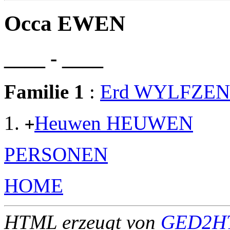
Occa EWEN
____ - ____
Familie 1
:
Erd WYLFZE
Heuwen HEUWEN
+
PERSONEN
HOME
HTML erzeugt von
GED2HT