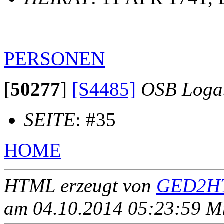
PERSONEN
[
50277
]
[S4485]
OSB Loga
SEITE
: #35
HOME
HTML erzeugt von
GED2HT
am 04.10.2014 05:23:59 Mit