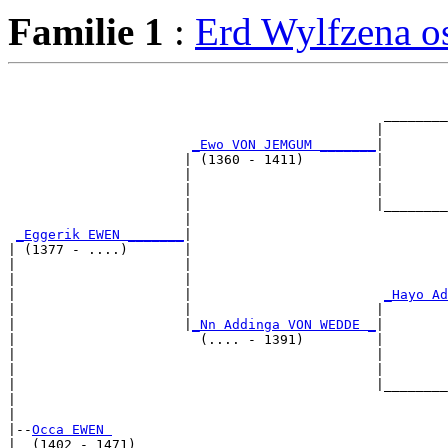
Familie 1
:
Erd Wylfzena 
                                                       
                                                       
                                               ________
                                              |        
_Ewo VON JEMGUM _______
|

                      | (1360 - 1411)         |

                      |                       |        
                      |                       |        
                      |                       |________
                      |                                
_Eggerik EWEN _______
|

| (1377 - ....)       |

|                     |                                
|                     |                                
|                     |                        
_Hayo Ad
|                     |                       |        
|                     |
_Nn Addinga VON WEDDE _
|

|                       (.... - 1391)         |

|                                             |        
|                                             |        
|                                             |________
|                                                      
|

|--
Occa EWEN 
|  (1402 - 1471)
