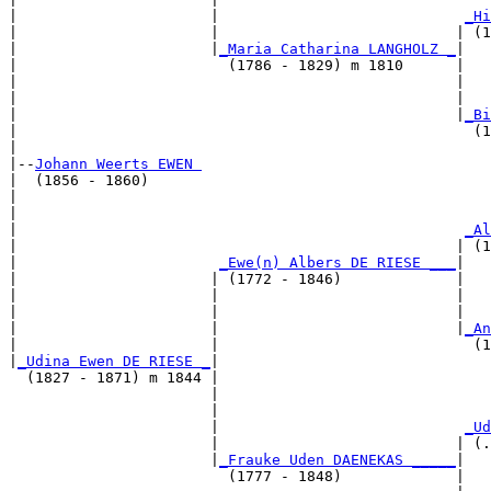
|                      |                            
_Hi
|                      |                           | (1
|                      |
_Maria Catharina LANGHOLZ _
|

|                        (1786 - 1829) m 1810      |

|                                                  |   
|                                                  |   
|                                                  |
_Bi
|                                                    (1
|

|--
Johann Weerts EWEN 
|  (1856 - 1860)

|                                                      
|                                                      
|                                                   
_Al
|                                                  | (1
|                       
_Ewe(n) Albers DE RIESE ___
|

|                      | (1772 - 1846)             |

|                      |                           |   
|                      |                           |   
|                      |                           |
_An
|                      |                             (1
|
_Udina Ewen DE RIESE _
|

  (1827 - 1871) m 1844 |

                       |                               
                       |                               
                       |                            
_Ud
                       |                           | (.
                       |
_Frauke Uden DAENEKAS _____
|

                         (1777 - 1848)             |
