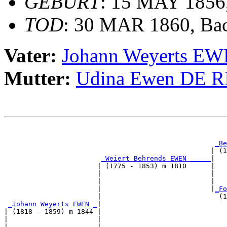
GEBURT
: 15 MAY 1856
TOD
: 30 MAR 1860, Ba
Vater:
Johann Weyerts E
Mutter:
Udina Ewen DE R
                                                       
_Be
                                                   | (1
_Weiert Behrends EWEN _____
|

                       | (1775 - 1853) m 1810      |

                       |                           |   
                       |                           |   
                       |                           |
_Fo
                       |                             (1
_Johann Weyerts EWEN _
|

| (1818 - 1859) m 1844 |

|                      |                               
|                      |                               