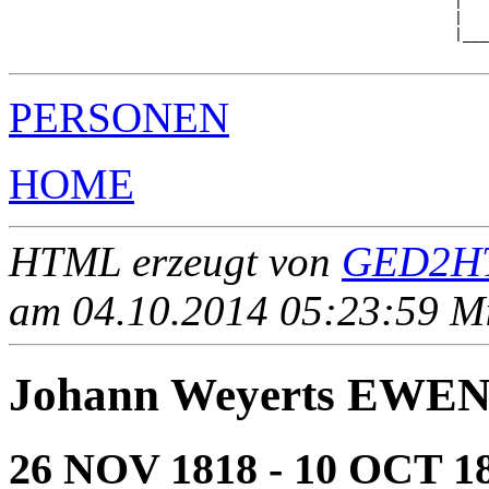
                                                   |   
                                                   |   
                                                   |___
PERSONEN
HOME
HTML erzeugt von
GED2HT
am 04.10.2014 05:23:59 Mit
Johann Weyerts EWE
26 NOV 1818 - 10 OCT 1