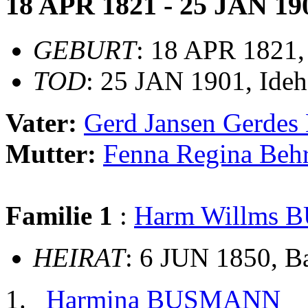
18 APR 1821 - 25 JAN 19
GEBURT
: 18 APR 1821
TOD
: 25 JAN 1901, Ide
Vater:
Gerd Jansen Gerde
Mutter:
Fenna Regina B
Familie 1
:
Harm Willms
HEIRAT
: 6 JUN 1850, 
Harmina BUSMANN