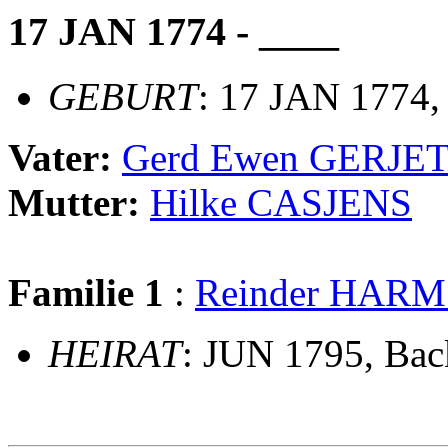
17 JAN 1774 - ____
GEBURT
: 17 JAN 1774
Vater:
Gerd Ewen GERJE
Mutter:
Hilke CASJENS
Familie 1
:
Reinder HARM
HEIRAT
: JUN 1795, Ba