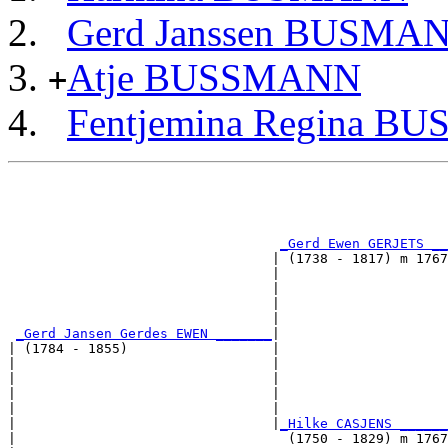
Gerd Janssen BUSMA
Atje BUSSMANN
+
Fentjemina Regina 
                                                       
                                                       
                                                       
_Gerd Ewen GERJETS __
                                 | (1738 - 1817) m 1767
                                 |                     
                                 |                     
                                 |                     
                                 |                     
_Gerd Jansen Gerdes EWEN _______
|

| (1784 - 1855)                  |

|                                |                     
|                                |                     
|                                |                     
|                                |                     
|                                |
_Hilke CASJENS ______
|                                  (1750 - 1829) m 1767