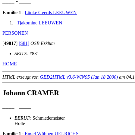
____ - ____
Familie 1
:
Lüpke Geerds LEEUWEN
Tjakomine LEEUWEN
PERSONEN
[
49817
]
[S81]
OSB Esklum
SEITE
: #831
HOME
HTML erzeugt von
GED2HTML v3.6-WIN95 (Jan 18 2000)
am 04.10
Johann CRAMER
____ - ____
BERUF
: Schmiedemeister
Holte
Familie 1
:
Engel Wübben UELRICHS