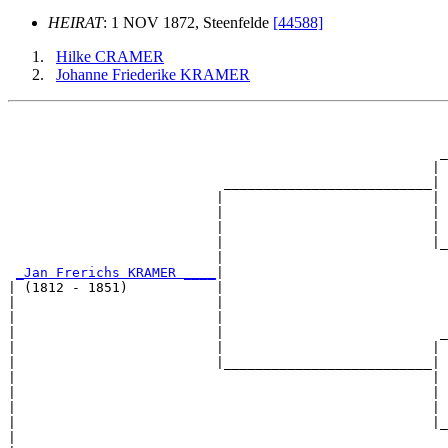
HEIRAT
: 1 NOV 1872, Steenfelde
[44588]
Hilke CRAMER
Johanne Friederike KRAMER
                                                       
                                                       
                                                      _
                                                     | 
                           __________________________|

                          |                          |

                          |                          | 
                          |                          | 
                          |                          |_
                          |                            
_Jan Frerichs KRAMER ____
|

| (1812 - 1851)           |

|                         |                            
|                         |                            
|                         |                           _
|                         |                          | 
|                         |__________________________|

|                                                    |

|                                                    | 
|                                                    | 
|                                                    |_
|                                                      