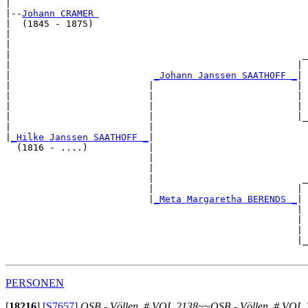
|

|--
Johann CRAMER 
|  (1845 - 1875)

|                                                      
|                                                      
|                                                     _
|                                                    | 
|                          
_Johann Janssen SAATHOFF _
|

|                         |                          |

|                         |                          | 
|                         |                          | 
|                         |                          |_
|                         |                            
|
_Hilke Janssen SAATHOFF _
|

  (1816 - ....)           |

                          |                            
                          |                            
                          |                           _
                          |                          | 
                          |
_Meta Margaretha BERENDS _
|

                                                     |

                                                     | 
                                                     | 
                                                     |_
PERSONEN
[
18216
]
[S7657]
OSB - Völlen, # VOL 2138~~OSB - Völlen, # VOL 