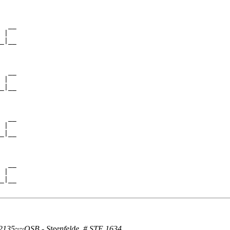
  __

 |  

_|__

    

  __

 |  

_|__

    

  __

 |  

_|__

    

  __

 |  

_|__

2135~~OSB - Steenfelde, # STE 1634