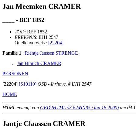
Jan Meemken CRAMER
____ - BEF 1852
TOD
: BEF 1852
EREIGNIS
: IHH 2547
Quellenverweis :
[22204]
Familie 1
:
Rientje Janssen STRENGE
Jan Hinrich CRAMER
PERSONEN
[
22204
]
[S10110]
OSB - Ihrhove, # IHH 2547
HOME
HTML erzeugt von
GED2HTML v3.6-WIN95 (Jan 18 2000)
am 04.10
Jantje Claassen CRAMER