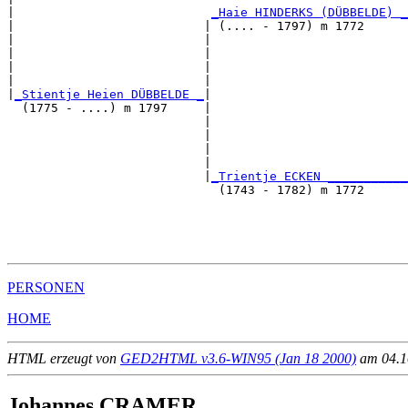
|                           
_Haie HINDERKS (DÜBBELDE) _
|                          | (.... - 1797) m 1772      
|                          |                           
|                          |                           
|                          |                           
|                          |                           
|
_Stientje Heien DÜBBELDE _
|

  (1775 - ....) m 1797     |

                           |                           
                           |                           
                           |                           
                           |                           
                           |
_Trientje ECKEN ___________
                             (1743 - 1782) m 1772      
                                                       
                                                       
                                                       
PERSONEN
HOME
HTML erzeugt von
GED2HTML v3.6-WIN95 (Jan 18 2000)
am 04.10
Johannes CRAMER