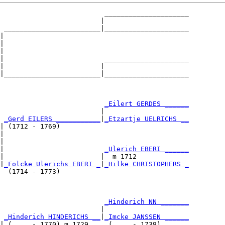
                          _____________________

                         |                     

 ________________________|_____________________

|                                              

|

|

|                         _____________________

|                        |                     

|________________________|_____________________

                                               

                          
_Eilert GERDES ______
                         |                     

 
_Gerd EILERS ___________
|
_Etzartje UELRICHS __
| (1712 - 1769)                                

|

|

|                         
_Ulerich EBERI ______
|                        |  m 1712             

|
_Folcke Ulerichs EBERI _
|
_Hilke CHRISTOPHERS _
  (1714 - 1773)                                

                          
_Hinderich NN _______
                         |                     

 
_Hinderich HINDERICHS __
|
_Imcke JANSSEN ______
| (.... - 1770) m 1729     (.... - 1739)       
