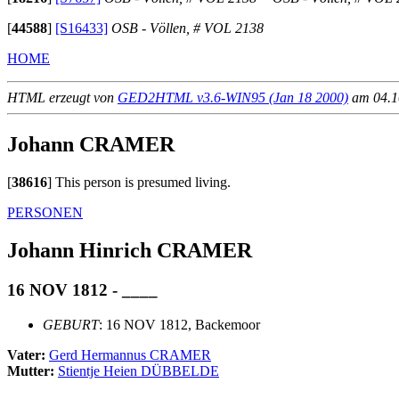
[
44588
]
[S16433]
OSB - Völlen, # VOL 2138
HOME
HTML erzeugt von
GED2HTML v3.6-WIN95 (Jan 18 2000)
am 04.10
Johann CRAMER
[
38616
]
This person is presumed living.
PERSONEN
Johann Hinrich CRAMER
16 NOV 1812 - ____
GEBURT
: 16 NOV 1812, Backemoor
Vater:
Gerd Hermannus CRAMER
Mutter:
Stientje Heien DÜBBELDE