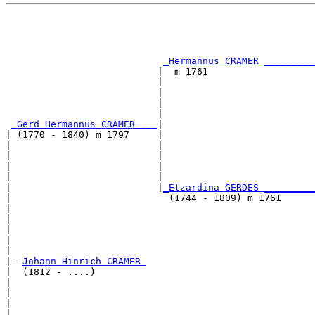
                                                       
                                                       
                                                       
                                                       
_Hermannus CRAMER _________
                           |  m 1761                   
                           |                           
                           |                           
                           |                           
                           |                           
_Gerd Hermannus CRAMER ___
|

| (1770 - 1840) m 1797     |

|                          |                           
|                          |                           
|                          |                           
|                          |                           
|                          |
_Etzardina GERDES _________
|                            (1744 - 1809) m 1761      
|                                                      
|                                                      
|                                                      
|                                                      
|

|--
Johann Hinrich CRAMER 
|  (1812 - ....)

|                                                      
|                                                      
|                                                      
|                                                      