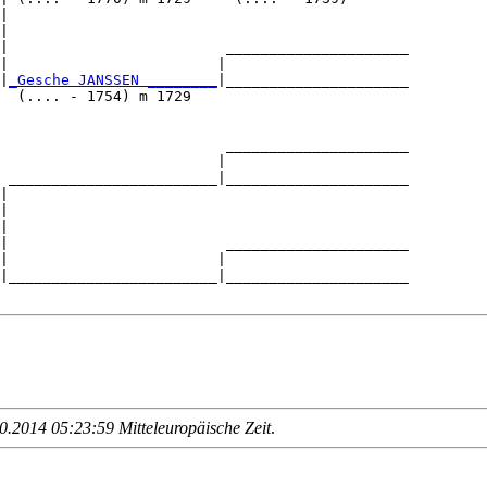
|

|

|                         _____________________

|                        |                     

|
_Gesche JANSSEN ________
|_____________________

  (.... - 1754) m 1729                         

                          _____________________

                         |                     

 ________________________|_____________________

|                                              

|

|

|                         _____________________

|                        |                     

|________________________|_____________________

.2014 05:23:59 Mitteleuropäische Zeit
.