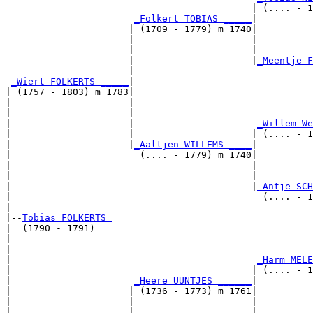
                                            | (.... - 1
_Folkert TOBIAS _____
|

                      | (1709 - 1779) m 1740|

                      |                     |          
                      |                     |          
                      |                     |
_Meentje F
                      |                                
_Wiert FOLKERTS _____
|

| (1757 - 1803) m 1783|

|                     |                                
|                     |                                
|                     |                      
_Willem We
|                     |                     | (.... - 1
|                     |
_Aaltjen WILLEMS ____
|

|                       (.... - 1779) m 1740|

|                                           |          
|                                           |          
|                                           |
_Antje SCH
|                                             (.... - 1
|

|--
Tobias FOLKERTS 
|  (1790 - 1791)

|                                                      
|                                                      
|                                            
_Harm MELE
|                                           | (.... - 1
|                      
_Heere UUNTJES ______
|

|                     | (1736 - 1773) m 1761|

|                     |                     |          
|                     |                     |          