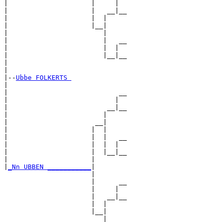
|                     |     |  

|                     |   __|__

|                     |  |     

|                     |__|

|                        |

|                        |   __

|                        |  |  

|                        |__|__

|                              

|

|--
Ubbe FOLKERTS 
|  

|                            __

|                           |  

|                         __|__

|                        |     

|                      __|

|                     |  |

|                     |  |   __

|                     |  |  |  

|                     |  |__|__

|                     |        

|
_Nn UBBEN ___________
|

                      |

                      |      __

                      |     |  

                      |   __|__

                      |  |     

                      |__|

                         |
