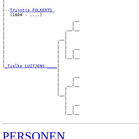
|                              

|

|--
Trijntje FOLKERTS 
|  (1804 - ....)

|                            __

|                           |  

|                         __|__

|                        |     

|                      __|

|                     |  |

|                     |  |   __

|                     |  |  |  

|                     |  |__|__

|                     |        

|
_Tielke LUITJENS ____
|

                      |

                      |      __

                      |     |  

                      |   __|__

                      |  |     

                      |__|

                         |

                         |   __

                         |  |  

                         |__|__

PERSONEN