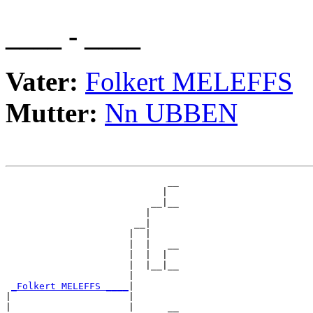
____ - ____
Vater:
Folkert MELEFFS
Mutter:
Nn UBBEN
                             __

                            |  

                          __|__

                         |     

                       __|

                      |  |

                      |  |   __

                      |  |  |  

                      |  |__|__

                      |        

_Folkert MELEFFS ____
|

|                     |

|                     |      __
