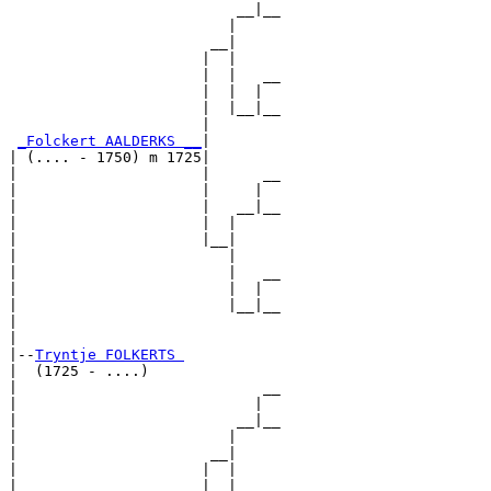
                          __|__

                         |     

                       __|

                      |  |

                      |  |   __

                      |  |  |  

                      |  |__|__

                      |        

_Folckert AALDERKS __
|

| (.... - 1750) m 1725|

|                     |      __

|                     |     |  

|                     |   __|__

|                     |  |     

|                     |__|

|                        |

|                        |   __

|                        |  |  

|                        |__|__

|                              

|

|--
Tryntje FOLKERTS 
|  (1725 - ....)

|                            __

|                           |  

|                         __|__

|                        |     

|                      __|

|                     |  |

|                     |  |   __
