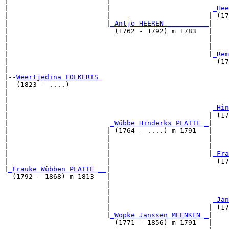
|                        |                             
|                        |                         
_Hee
|                        |                        | (17
|                        |
_Antje HEEREN __________
|

|                          (1762 - 1792) m 1783   |

|                                                 |    
|                                                 |    
|                                                 |
_Rem
|                                                   (17
|

|--
Weertjedina FOLKERTS 
|  (1823 - ....)

|                                                      
|                                                      
|                                                  
_Hin
|                                                 | (17
|                         
_Wübbe Hinderks PLATTE _
|

|                        | (1764 - ....) m 1791   |

|                        |                        |    
|                        |                        |    
|                        |                        |
_Fra
|                        |                          (17
|
_Frauke Wübben PLATTE __
|

  (1792 - 1868) m 1813   |

                         |                             
                         |                             
                         |                         
_Jan
                         |                        | (17
                         |
_Wopke Janssen MEENKEN _
|

                           (1771 - 1856) m 1791   |
