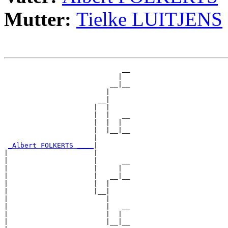
Mutter:
Tielke LUITJENS
                             __

                            |  

                          __|__

                         |     

                       __|

                      |  |

                      |  |   __

                      |  |  |  

                      |  |__|__

                      |        

_Albert FOLKERTS ____
|

|                     |

|                     |      __

|                     |     |  

|                     |   __|__

|                     |  |     

|                     |__|

|                        |

|                        |   __

|                        |  |  

|                        |__|__
