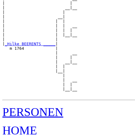
|                           |  

|                         __|__

|                        |     

|                      __|

|                     |  |

|                     |  |   __

|                     |  |  |  

|                     |  |__|__

|                     |        

|
_Hilke BEERENTS _____
|

   m 1764             |

                      |      __

                      |     |  

                      |   __|__

                      |  |     

                      |__|

                         |

                         |   __

                         |  |  

                         |__|__

PERSONEN
HOME