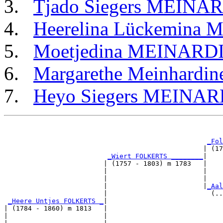
Tjado Siegers MEINA
Heerelina Lückemina
Moetjedina MEINARD
Margarethe Meinhard
Heyo Siegers MEINAR
                                                       
_Fol
                                                  | (17
_Wiert FOLKERTS ________
|

                         | (1757 - 1803) m 1783   |

                         |                        |    
                         |                        |    
                         |                        |
_Aal
                         |                          (..
_Heere Untjes FOLKERTS _
|

| (1784 - 1860) m 1813   |

|                        |                             