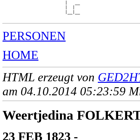
                         |   __

                         |  |  

                         |__|__

PERSONEN
HOME
HTML erzeugt von
GED2HT
am 04.10.2014 05:23:59 Mit
Weertjedina FOLKER
23 FEB 1823 - ____