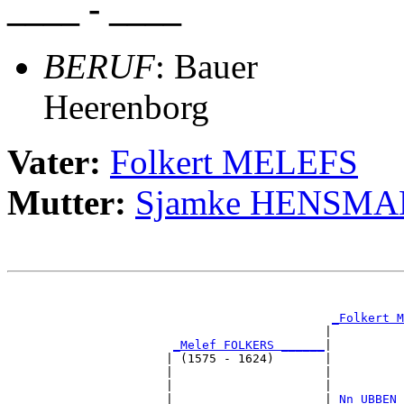
____ - ____
BERUF
: Bauer
Heerenborg
Vater:
Folkert MELEFS
Mutter:
Sjamke HENSMA
                                                       
                                                       
_Folkert M
                                            |          
_Melef FOLKERS ______
|

                      | (1575 - 1624)       |

                      |                     |          
                      |                     |          
                      |                     |
_Nn UBBEN 