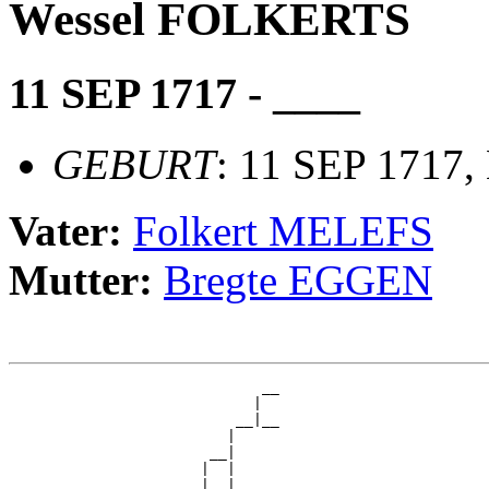
Wessel FOLKERTS
11 SEP 1717 - ____
GEBURT
: 11 SEP 1717,
Vater:
Folkert MELEFS
Mutter:
Bregte EGGEN
                             __

                            |  

                          __|__

                         |     

                       __|

                      |  |

                      |  |   __
