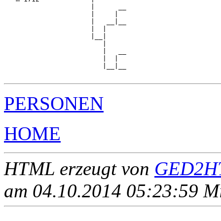
                      |      __

                      |     |  

                      |   __|__

                      |  |     

                      |__|

                         |

                         |   __

                         |  |  

                         |__|__

PERSONEN
HOME
HTML erzeugt von
GED2HT
am 04.10.2014 05:23:59 Mit