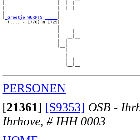
|                     |  |  |  

|                     |  |__|__

|                     |        

|
_Greetje WURPTS _____
|

  (.... - 1770) m 1725|

                      |      __

                      |     |  

                      |   __|__

                      |  |     

                      |__|

                         |

                         |   __

                         |  |  

                         |__|__

PERSONEN
[
21361
]
[S9353]
OSB - Ihr
Ihrhove, # IHH 0003