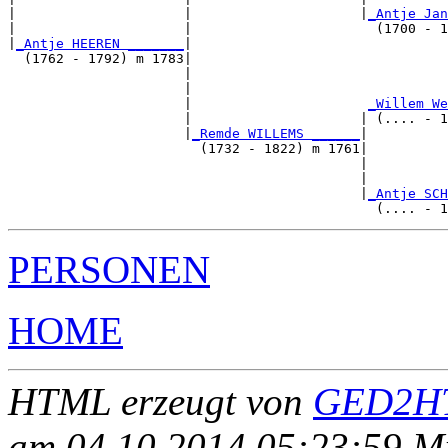
|                     |                     |
_Antje Jan
|                     |                       (1700 - 1
|
_Antje HEEREN _______
|

  (1762 - 1792) m 1783|

                      |                                
                      |                                
                      |                      
_Willem We
                      |                     | (.... - 1
                      |
_Remde WILLEMS ______
|

                        (1732 - 1822) m 1761|

                                            |          
                                            |          
                                            |
_Antje SCH
PERSONEN
HOME
HTML erzeugt von
GED2HT
am 04.10.2014 05:23:59 Mit