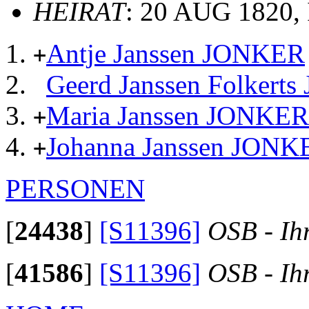
HEIRAT
: 20 AUG 1820,
Antje Janssen JONKER
+
Geerd Janssen Folkert
Maria Janssen JONKER
+
Johanna Janssen JONK
+
PERSONEN
[
24438
]
[S11396]
OSB - Ih
[
41586
]
[S11396]
OSB - Ih