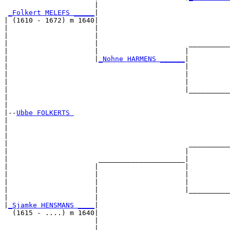
                      |                                
_Folkert MELEFS _____
|

| (1610 - 1672) m 1640|

|                     |                                
|                     |                                
|                     |                      __________
|                     |                     |          
|                     |
_Nohne HARMENS ______
|

|                                           |

|                                           |          
|                                           |          
|                                           |__________
|                                                      
|

|--
Ubbe FOLKERTS 
|  

|                                                      
|                                                      
|                                            __________
|                                           |          
|                      _____________________|

|                     |                     |

|                     |                     |          
|                     |                     |          
|                     |                     |__________
|                     |                                
|
_Sjamke HENSMANS ____
|

  (1615 - ....) m 1640|

                      |                                
                      |                                