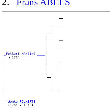
Frans ABELS
                             __

                            |  

                          __|__

                         |     

                       __|

                      |  |

                      |  |   __

                      |  |  |  

                      |  |__|__

                      |        

_Folkert MANSING ____
|

|  m 1764             |

|                     |      __

|                     |     |  

|                     |   __|__

|                     |  |     

|                     |__|

|                        |

|                        |   __

|                        |  |  

|                        |__|__

|                              

|

|--
Wemke FOLKERTS 
|  (1764 - 1848)

|                            __
