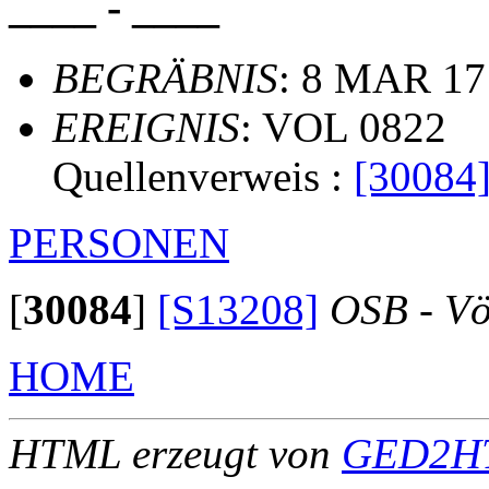
____ - ____
BEGRÄBNIS
: 8 MAR 17
EREIGNIS
: VOL 0822
Quellenverweis :
[30084
PERSONEN
[
30084
]
[S13208]
OSB - Vö
HOME
HTML erzeugt von
GED2HT