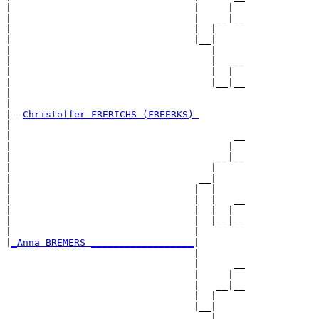
|                                |     |  

|                                |   __|__

|                                |  |     

|                                |__|

|                                   |

|                                   |   __

|                                   |  |  

|                                   |__|__

|                                         

|

|--
Christoffer FRERICHS (FREERKS) 
|  

|                                       __

|                                      |  

|                                    __|__

|                                   |     

|                                 __|

|                                |  |

|                                |  |   __

|                                |  |  |  

|                                |  |__|__

|                                |        

|
_Anna BREMERS __________________
|

                                 |

                                 |      __

                                 |     |  

                                 |   __|__

                                 |  |     

                                 |__|

                                    |
