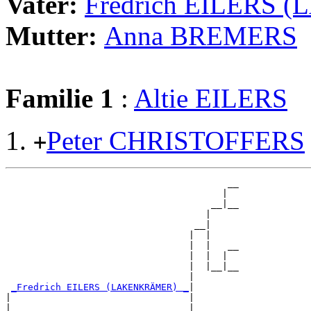
Vater:
Fredrich EILERS
Mutter:
Anna BREMERS
Familie 1
:
Altie EILERS
Peter CHRISTOFFERS
+
                                        __

                                       |  

                                     __|__

                                    |     

                                  __|

                                 |  |

                                 |  |   __

                                 |  |  |  

                                 |  |__|__

                                 |        

_Fredrich EILERS (LAKENKRÄMER) _
|

|                                |

|                                |      __
