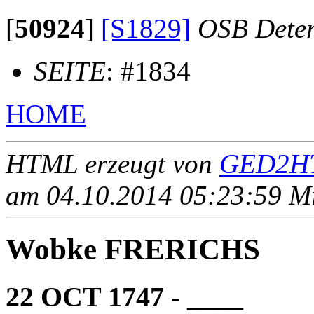
[
50924
]
[S1829]
OSB Dete
SEITE
: #1834
HOME
HTML erzeugt von
GED2HT
am 04.10.2014 05:23:59 Mit
Wobke FRERICHS
22 OCT 1747 - ____