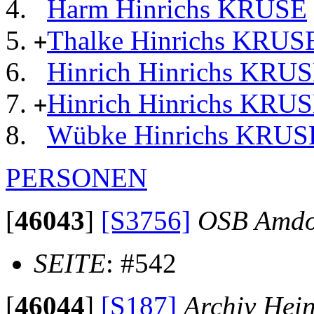
Harm Hinrichs KRUSE
Thalke Hinrichs KRUS
+
Hinrich Hinrichs KRU
Hinrich Hinrichs KRU
+
Wübke Hinrichs KRUS
PERSONEN
[
46043
]
[S3756]
OSB Amdo
SEITE
: #542
[
46044
]
[S187]
Archiv Hei