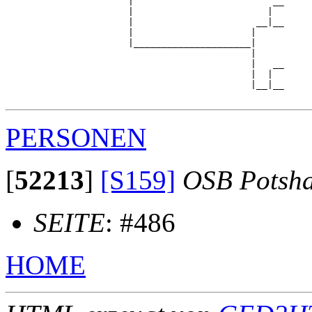
                      |                         __

                      |                        |  

                      |                      __|__

                      |                     |     

                      |_____________________|

                                            |

                                            |   __

                                            |  |  

                                            |__|__

PERSONEN
[
52213
]
[S159]
OSB Potsh
SEITE
: #486
HOME