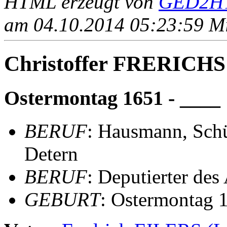
HTML erzeugt von
GED2HT
am 04.10.2014 05:23:59 Mit
Christoffer FRERICH
Ostermontag 1651 - ____
BERUF
: Hausmann, Schü
Detern
BERUF
: Deputierter des
GEBURT
: Ostermontag 