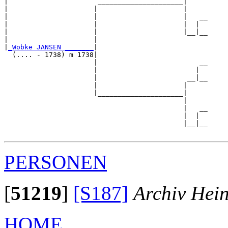
|                      _____________________|

|                     |                     |

|                     |                     |   __

|                     |                     |  |  

|                     |                     |__|__

|                     |                           

|
_Wobke JANSEN _______
|

  (.... - 1738) m 1738|

                      |                         __

                      |                        |  

                      |                      __|__

                      |                     |     

                      |_____________________|

                                            |

                                            |   __

                                            |  |  

                                            |__|__

PERSONEN
[
51219
]
[S187]
Archiv Hei
HOME