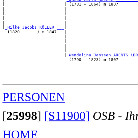
|                        | (1781 - 1864) m 1807        
|                        |                             
|                        |                             
|                        |                             
|                        |                             
|
_Hilke Jacobs KÖLLER ___
|

  (1820 - ....) m 1847   |

                         |                             
                         |                             
                         |                             
                         |                             
                         |
_Wendelina Janssen ARENTS (BR
                           (1790 - 1823) m 1807        
                                                       
                                                       
                                                       
PERSONEN
[
25998
]
[S11900]
OSB - Ih
HOME