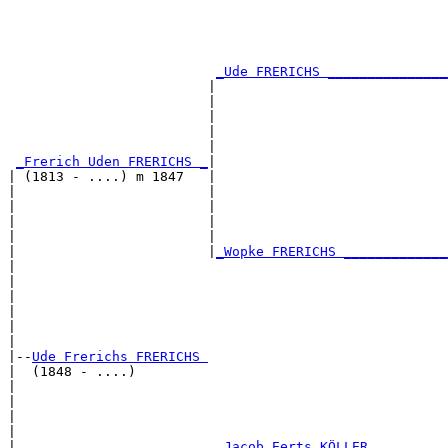
                                                       
                                                       
                                                       
                                                       
_Ude FRERICHS _______________
                         |                             
                         |                             
                         |                             
                         |                             
                         |                             
_Frerich Uden FRERICHS _
|

| (1813 - ....) m 1847   |

|                        |                             
|                        |                             
|                        |                             
|                        |                             
|                        |
_Wopke FRERICHS _____________
|                                                      
|                                                      
|                                                      
|                                                      
|                                                      
|

|--
Ude Frerichs FRERICHS 
|  (1848 - ....)

|                                                      
|                                                      
|                                                      
|                                                      
|                         
_Jacob Eerts KÖLLER _________