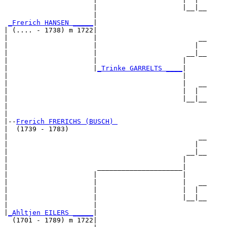
                      |                     |__|__

                      |                           

_Frerich HANSEN _____
|

| (.... - 1738) m 1722|

|                     |                         __

|                     |                        |  

|                     |                      __|__

|                     |                     |     

|                     |
_Trinke GARRELTS ____
|

|                                           |

|                                           |   __

|                                           |  |  

|                                           |__|__

|                                                 

|

|--
Frerich FRERICHS (BUSCH) 
|  (1739 - 1783)

|                                               __

|                                              |  

|                                            __|__

|                                           |     

|                      _____________________|

|                     |                     |

|                     |                     |   __

|                     |                     |  |  

|                     |                     |__|__

|                     |                           

|
_Ahltjen EILERS _____
|

  (1701 - 1789) m 1722|
