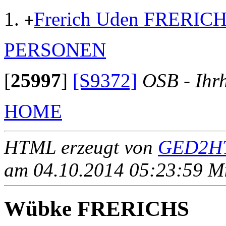
Frerich Uden FRERIC
+
PERSONEN
[
25997
]
[S9372]
OSB - Ihr
HOME
HTML erzeugt von
GED2HT
am 04.10.2014 05:23:59 Mit
Wübke FRERICHS