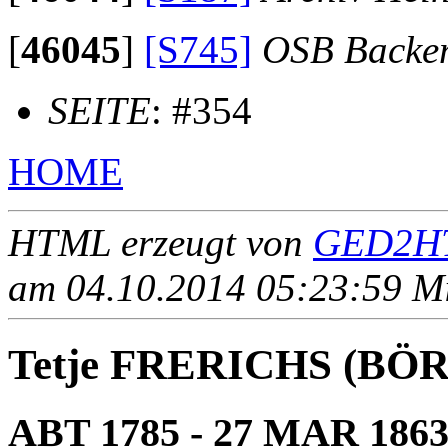
[
46045
]
[S745]
OSB Backe
SEITE
: #354
HOME
HTML erzeugt von
GED2HT
am 04.10.2014 05:23:59 Mit
Tetje FRERICHS (BÖ
ABT 1785 - 27 MAR 186