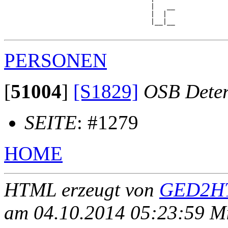
                                    |   __

                                    |  |  

                                    |__|__

PERSONEN
[
51004
]
[S1829]
OSB Dete
SEITE
: #1279
HOME
HTML erzeugt von
GED2HT
am 04.10.2014 05:23:59 Mit