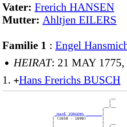
Vater:
Frerich HANSEN
Mutter:
Ahltjen EILERS
Familie 1
:
Engel Hansmic
HEIRAT
: 21 MAY 1775,
Hans Frerichs BUSCH
+
                                                __

                                               |  

                                             __|__

                                            |     

_Hanß JÜRGENS _______
|

                      | (1658 - 1698)       |

                      |                     |   __

                      |                     |  |  
