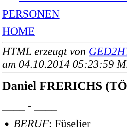
PERSONEN
HOME
HTML erzeugt von
GED2HT
am 04.10.2014 05:23:59 Mit
Daniel FRERICHS (T
____ - ____
BERUF
: Füselier