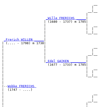
                                                __

                                               |  

                                             __|__

                                            |     

_Wille FRERICHS _____
|

                      | (1680 - 1737) m 1705|

                      |                     |   __

                      |                     |  |  

                      |                     |__|__

                      |                           

_Frerich WILLEN _____
|

| (.... - 1798) m 1738|

|                     |                         __

|                     |                        |  

|                     |                      __|__

|                     |                     |     

|                     |
_Edel GAIKEN ________
|

|                       (1677 - 1733) m 1705|

|                                           |   __

|                                           |  |  

|                                           |__|__

|                                                 

|

|--
Wobke FRERICHS 
|  (1747 - ....)

|                                               __

|                                              |  

|                                            __|__

|                                           |     
