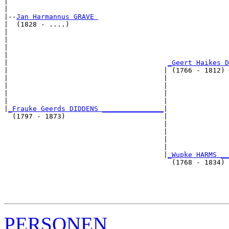
|                                                      
|

|--
Jan Harmannus GRAVE 
|  (1828 - ....)

|                                                      
|                                                      
|                                                      
|                                                      
|                                       
_Geert Haikes 
|                                      | (1766 - 1812) 
|                                      |               
|                                      |               
|                                      |               
|                                      |               
|
_Frauke Geerds DIDDENS _______________
|

  (1797 - 1873)                        |

                                       |               
                                       |               
                                       |               
                                       |               
                                       |
_Wupke HARMS _
                                         (1768 - 1834) 
                                                       
                                                       
                                                       
PERSONEN