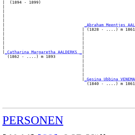
|  (1894 - 1899)

|                                                      
|                                                      
|                                                      
|                                                      
|                                 
_Abraham Meentjes AAL
|                                | (1828 - ....) m 1861
|                                |                     
|                                |                     
|                                |                     
|                                |                     
|
_Catharina Margaretha AALDERKS _
|

  (1862 - ....) m 1893           |

                                 |                     
                                 |                     
                                 |                     
                                 |                     
                                 |
_Gesina Ubbina VENEMA
                                   (1840 - ....) m 1861
                                                       
                                                       
                                                       
PERSONEN