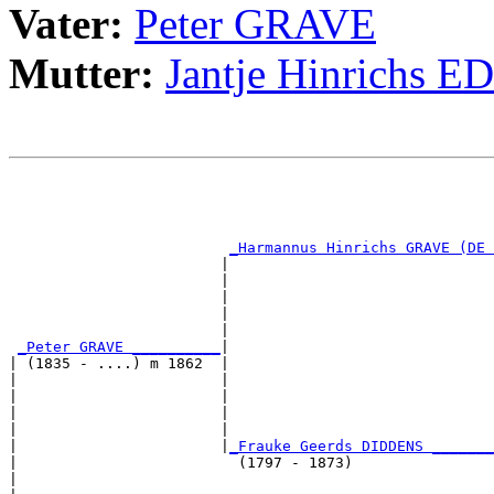
Vater:
Peter GRAVE
Mutter:
Jantje Hinrichs E
                                                       
                                                       
                                                       
                                                       
_Harmannus Hinrichs GRAVE (DE 
                        |                              
                        |                              
                        |                              
                        |                              
                        |                              
_Peter GRAVE __________
|

| (1835 - ....) m 1862  |

|                       |                              
|                       |                              
|                       |                              
|                       |                              
|                       |
_Frauke Geerds DIDDENS _______
|                         (1797 - 1873)                
|                                                      