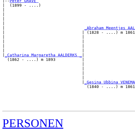
|--
Peter GRAVE 
|  (1899 - ....)

|                                                      
|                                                      
|                                                      
|                                                      
|                                 
_Abraham Meentjes AAL
|                                | (1828 - ....) m 1861
|                                |                     
|                                |                     
|                                |                     
|                                |                     
|
_Catharina Margaretha AALDERKS _
|

  (1862 - ....) m 1893           |

                                 |                     
                                 |                     
                                 |                     
                                 |                     
                                 |
_Gesina Ubbina VENEMA
                                   (1840 - ....) m 1861
                                                       
                                                       
                                                       
PERSONEN