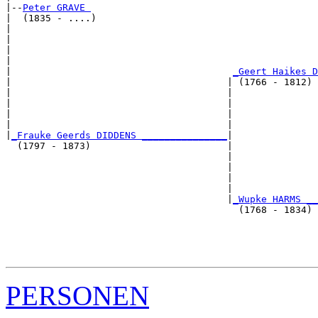
|--
Peter GRAVE 
|  (1835 - ....)

|                                                      
|                                                      
|                                                      
|                                                      
|                                       
_Geert Haikes 
|                                      | (1766 - 1812) 
|                                      |               
|                                      |               
|                                      |               
|                                      |               
|
_Frauke Geerds DIDDENS _______________
|

  (1797 - 1873)                        |

                                       |               
                                       |               
                                       |               
                                       |               
                                       |
_Wupke HARMS _
                                         (1768 - 1834) 
                                                       
                                                       
                                                       
PERSONEN