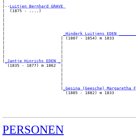
|

|--
Luitjen Bernhard GRAVE 
|  (1875 - ....)

|                                                      
|                                                      
|                                                      
|                                                      
|                        
_Hinderk Luitjens EDEN _______
|                       | (1807 - 1854) m 1833         
|                       |                              
|                       |                              
|                       |                              
|                       |                              
|
_Jantje Hinrichs EDEN _
|

  (1835 - 1877) m 1862  |

                        |                              
                        |                              
                        |                              
                        |                              
                        |
_Gesina (Geesche) Margaretha F
                          (1805 - 1882) m 1833         
                                                       
                                                       
                                                       
PERSONEN