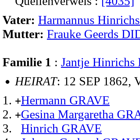
Quellenverweis :
[4035]
Vater:
Harmannus Hinric
Mutter:
Frauke Geerds D
Familie 1
:
Jantje Hinrich
HEIRAT
: 12 SEP 1862, 
Hermann GRAVE
+
Gesina Margaretha GR
+
Hinrich GRAVE