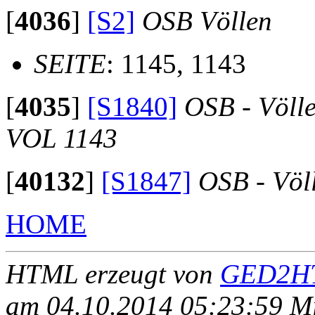
[
4036
]
[S2]
OSB Völlen
SEITE
: 1145, 1143
[
4035
]
[S1840]
OSB - Völl
VOL 1143
[
40132
]
[S1847]
OSB - Völ
HOME
HTML erzeugt von
GED2HT
am 04.10.2014 05:23:59 Mit