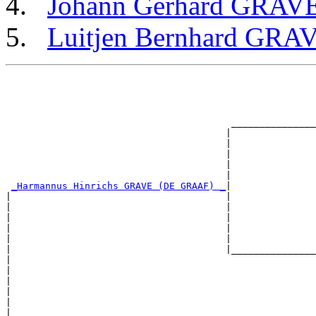
Johann Gerhard GRAV
Luitjen Bernhard GRA
                                                       
                                                       
                                                       
                                                       
                                        _______________
                                       |               
                                       |               
                                       |               
                                       |               
                                       |               
_Harmannus Hinrichs GRAVE (DE GRAAF) _
|

|                                      |

|                                      |               
|                                      |               
|                                      |               
|                                      |               
|                                      |_______________
|                                                      
|                                                      
|                                                      
|                                                      
|                                                      
|
