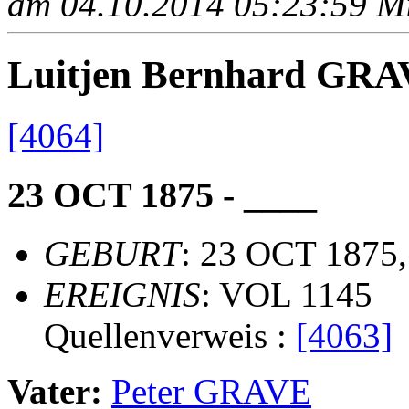
am 04.10.2014 05:23:59 Mit
Luitjen Bernhard GR
[4064]
23 OCT 1875 - ____
GEBURT
: 23 OCT 1875,
EREIGNIS
: VOL 1145
Quellenverweis :
[4063]
Vater:
Peter GRAVE