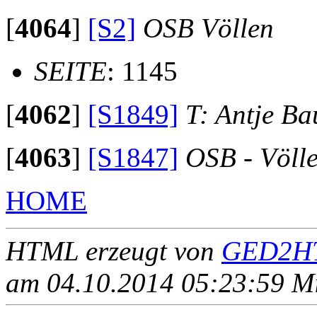
[
4064
]
[S2]
OSB Völlen
SEITE
: 1145
[
4062
]
[S1849]
T: Antje B
[
4063
]
[S1847]
OSB - Völl
HOME
HTML erzeugt von
GED2HT
am 04.10.2014 05:23:59 Mit