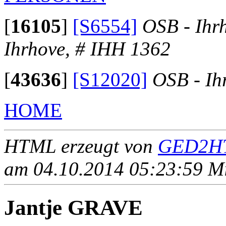
[
16105
]
[S6554]
OSB - Ihr
Ihrhove, # IHH 1362
[
43636
]
[S12020]
OSB - Ih
HOME
HTML erzeugt von
GED2HT
am 04.10.2014 05:23:59 Mit
Jantje GRAVE