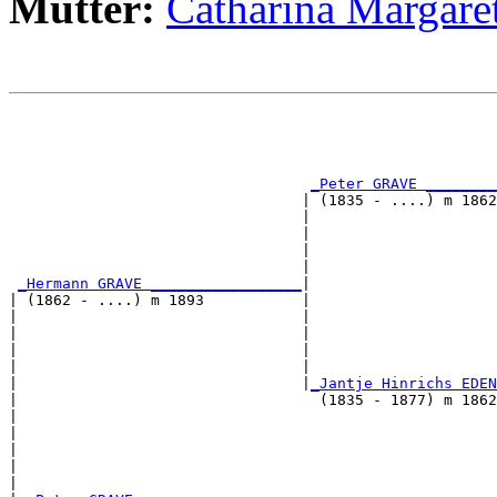
Mutter:
Catharina Marga
                                                       
                                                       
                                                       
_Peter GRAVE ________
                                 | (1835 - ....) m 1862
                                 |                     
                                 |                     
                                 |                     
                                 |                     
_Hermann GRAVE _________________
|

| (1862 - ....) m 1893           |

|                                |                     
|                                |                     
|                                |                     
|                                |                     
|                                |
_Jantje Hinrichs EDEN
|                                  (1835 - 1877) m 1862
|                                                      
|                                                      
|                                                      
|                                                      
|
