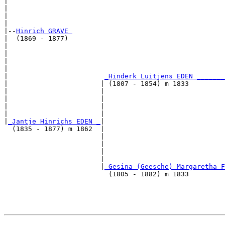
|                                                      
|                                                      
|                                                      
|

|--
Hinrich GRAVE 
|  (1869 - 1877)

|                                                      
|                                                      
|                                                      
|                                                      
|                        
_Hinderk Luitjens EDEN _______
|                       | (1807 - 1854) m 1833         
|                       |                              
|                       |                              
|                       |                              
|                       |                              
|
_Jantje Hinrichs EDEN _
|

  (1835 - 1877) m 1862  |

                        |                              
                        |                              
                        |                              
                        |                              
                        |
_Gesina (Geesche) Margaretha F
                          (1805 - 1882) m 1833         
                                                       
                                                       
                                                       