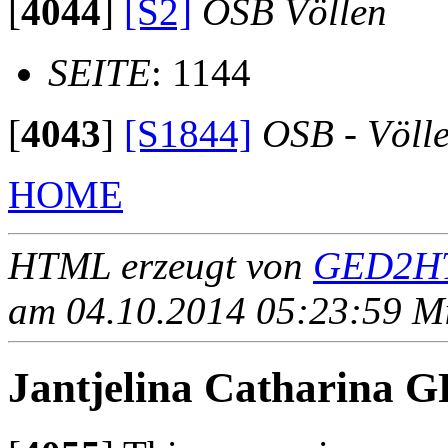
[
4044
]
[S2]
OSB Völlen
SEITE
: 1144
[
4043
]
[S1844]
OSB - Völl
HOME
HTML erzeugt von
GED2HT
am 04.10.2014 05:23:59 Mit
Jantjelina Catharina