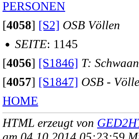
PERSONEN
[
4058
]
[S2]
OSB Völlen
SEITE
: 1145
[
4056
]
[S1846]
T: Schwaan
[
4057
]
[S1847]
OSB - Völl
HOME
HTML erzeugt von
GED2HT
am 04.10.2014 05:23:59 Mit