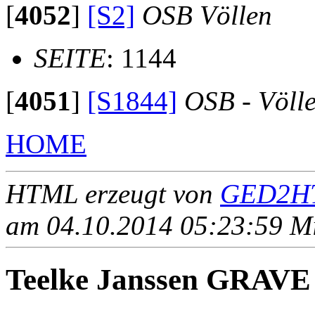
[
4052
]
[S2]
OSB Völlen
SEITE
: 1144
[
4051
]
[S1844]
OSB - Völl
HOME
HTML erzeugt von
GED2HT
am 04.10.2014 05:23:59 Mit
Teelke Janssen GRAVE