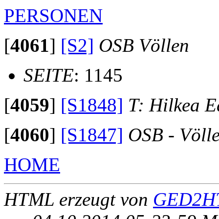
PERSONEN
[
4061
]
[S2]
OSB Völlen
SEITE
: 1145
[
4059
]
[S1848]
T: Hilkea 
[
4060
]
[S1847]
OSB - Völl
HOME
HTML erzeugt von
GED2HT