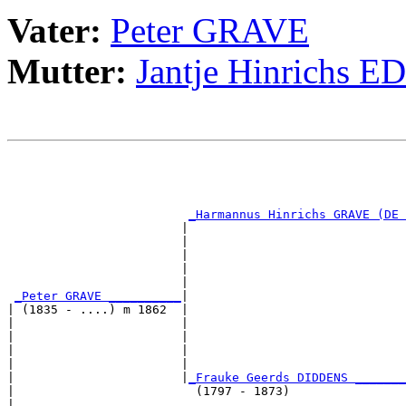
Vater:
Peter GRAVE
Mutter:
Jantje Hinrichs E
                                                       
                                                       
                                                       
                                                       
_Harmannus Hinrichs GRAVE (DE 
                        |                              
                        |                              
                        |                              
                        |                              
                        |                              
_Peter GRAVE __________
|

| (1835 - ....) m 1862  |

|                       |                              
|                       |                              
|                       |                              
|                       |                              
|                       |
_Frauke Geerds DIDDENS _______
|                         (1797 - 1873)                
|                                                      