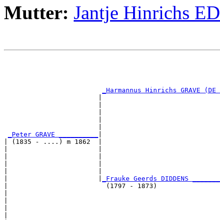
Mutter:
Jantje Hinrichs E
                                                       
                                                       
                                                       
                                                       
_Harmannus Hinrichs GRAVE (DE 
                        |                              
                        |                              
                        |                              
                        |                              
                        |                              
_Peter GRAVE __________
|

| (1835 - ....) m 1862  |

|                       |                              
|                       |                              
|                       |                              
|                       |                              
|                       |
_Frauke Geerds DIDDENS _______
|                         (1797 - 1873)                
|                                                      
|                                                      
|                                                      
|                                                      