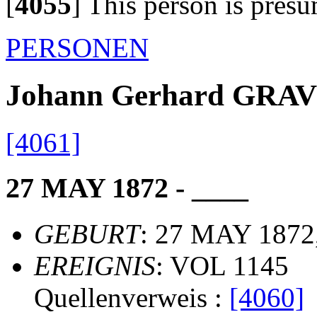
[
4055
]
This person is presu
PERSONEN
Johann Gerhard GRA
[4061]
27 MAY 1872 - ____
GEBURT
: 27 MAY 1872
EREIGNIS
: VOL 1145
Quellenverweis :
[4060]