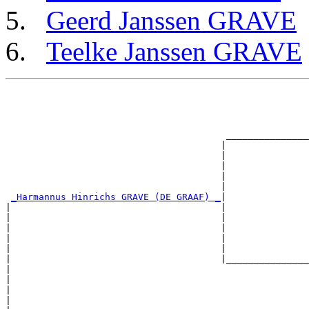
Geerd Janssen GRAVE
Teelke Janssen GRAVE
                                                       
                                                       
                                                       
                                                       
                                        _______________
                                       |               
                                       |               
                                       |               
                                       |               
                                       |               
_Harmannus Hinrichs GRAVE (DE GRAAF) _
|

|                                      |

|                                      |               
|                                      |               
|                                      |               
|                                      |               
|                                      |_______________
|                                                      
|                                                      
|                                                      
|                                                      