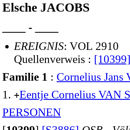
Elsche JACOBS
____ - ____
EREIGNIS
: VOL 2910
Quellenverweis :
[10399
Familie 1
:
Cornelius Jan
Eentje Cornelius VA
+
PERSONEN
[
10399
]
[S3886]
OSB - Völ