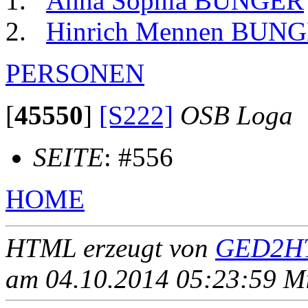
Anna Sophia BUNGER
Hinrich Mennen BUN
PERSONEN
[
45550
]
[S222]
OSB Loga
SEITE
: #556
HOME
HTML erzeugt von
GED2HT
am 04.10.2014 05:23:59 Mit