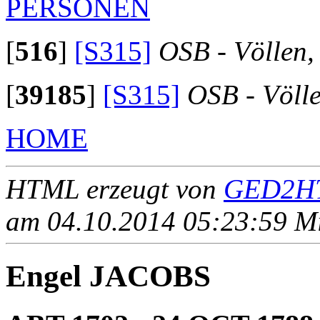
PERSONEN
[
516
]
[S315]
OSB - Völlen
[
39185
]
[S315]
OSB - Völl
HOME
HTML erzeugt von
GED2HT
am 04.10.2014 05:23:59 Mit
Engel JACOBS