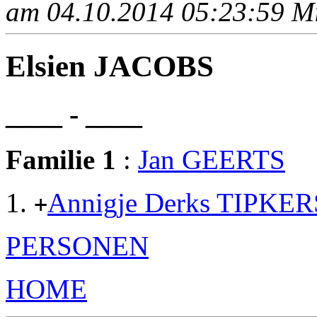
am 04.10.2014 05:23:59 Mit
Elsien JACOBS
____ - ____
Familie 1
:
Jan GEERTS
Annigje Derks TIPKER
+
PERSONEN
HOME