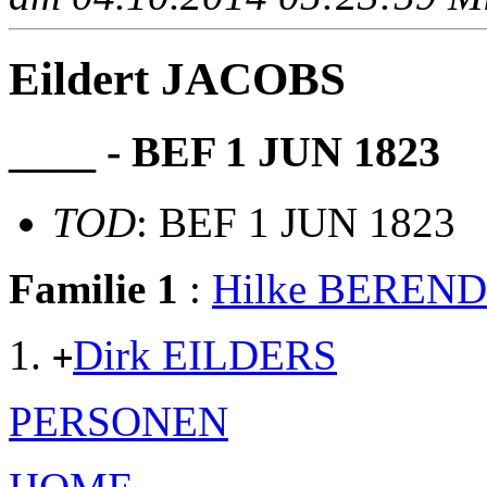
Eildert JACOBS
____ - BEF 1 JUN 1823
TOD
: BEF 1 JUN 1823
Familie 1
:
Hilke BEREN
Dirk EILDERS
+
PERSONEN