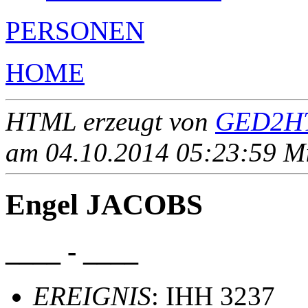
PERSONEN
HOME
HTML erzeugt von
GED2HT
am 04.10.2014 05:23:59 Mit
Engel JACOBS
____ - ____
EREIGNIS
: IHH 3237