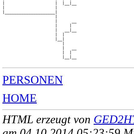
|                     |  |__|__

|                     |        

|_____________________|

                      |

                      |      __

                      |     |  

                      |   __|__

                      |  |     

                      |__|

                         |

                         |   __

                         |  |  

                         |__|__

PERSONEN
HOME
HTML erzeugt von
GED2HT
am 04.10.2014 05:23:59 Mit