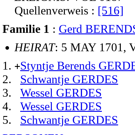
Quellenverweis :
[516]
Familie 1
:
Gerd BEREND
HEIRAT
: 5 MAY 1701, 
Styntje Berends GERD
+
Schwantje GERDES
Wessel GERDES
Wessel GERDES
Schwantje GERDES