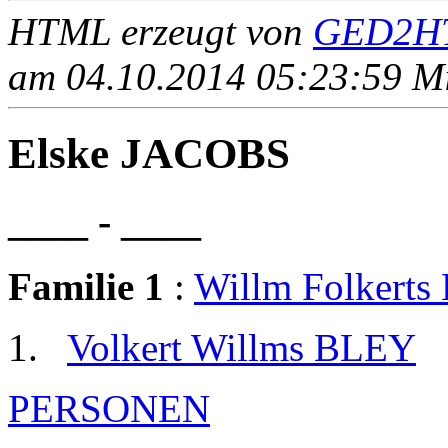
HTML erzeugt von
GED2HT
am 04.10.2014 05:23:59 Mit
Elske JACOBS
____ - ____
Familie 1
:
Willm Folkert
Volkert Willms BLEY
PERSONEN