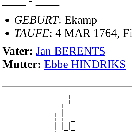
____ - ____
GEBURT
: Ekamp
TAUFE
: 4 MAR 1764, Fi
Vater:
Jan BERENTS
Mutter:
Ebbe HINDRIKS
                             __

                            |  

                          __|__

                         |     

                       __|

                      |  |

                      |  |   __

                      |  |  |  

                      |  |__|__
