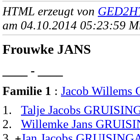
HTML erzeugt von
GED2HT
am 04.10.2014 05:23:59 Mit
Frouwke JANS
____ - ____
Familie 1
:
Jacob Willem
Talje Jacobs GRUISIN
Willemke Jans GRUIS
Jan Jacobs GRUISING
+