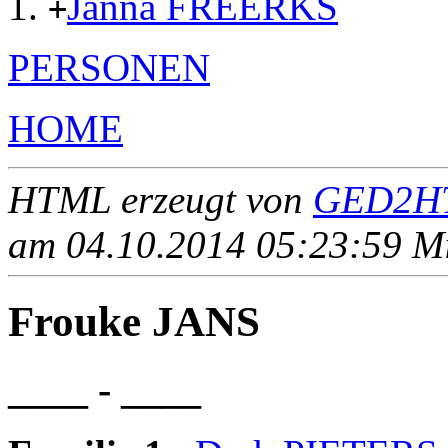
Janna FREERKS
+
PERSONEN
HOME
HTML erzeugt von
GED2HT
am 04.10.2014 05:23:59 Mit
Frouke JANS
____ - ____