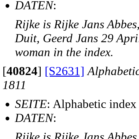
DATEN
:
Rijke is Rijke Jans Abbe
Duit, Geerd Jans 29 Apri
woman in the index.
[
40824
]
[S2631]
Alphabeti
1811
SEITE
: Alphabetic inde
DATEN
:
Rijke is Rijke Jans Abbe