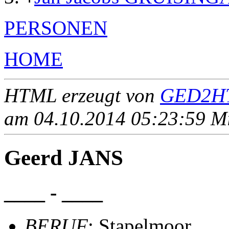
PERSONEN
HOME
HTML erzeugt von
GED2HT
am 04.10.2014 05:23:59 Mit
Geerd JANS
____ - ____
BERUF
: Stapelmoor