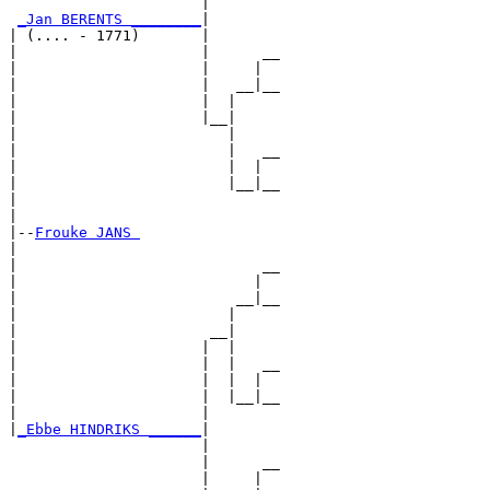
                      |        

_Jan BERENTS ________
|

| (.... - 1771)       |

|                     |      __

|                     |     |  

|                     |   __|__

|                     |  |     

|                     |__|

|                        |

|                        |   __

|                        |  |  

|                        |__|__

|                              

|

|--
Frouke JANS 
|  

|                            __

|                           |  

|                         __|__

|                        |     

|                      __|

|                     |  |

|                     |  |   __

|                     |  |  |  

|                     |  |__|__

|                     |        

|
_Ebbe HINDRIKS ______
|

                      |

                      |      __

                      |     |  
