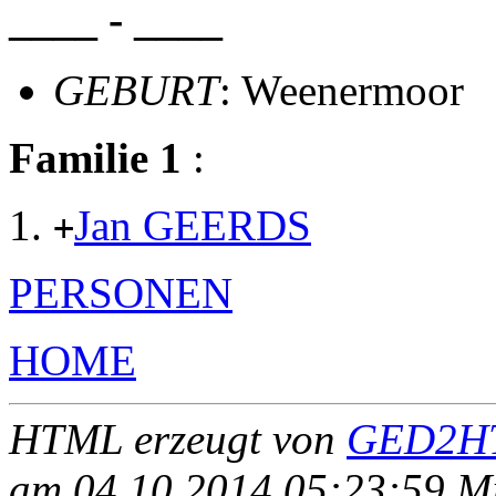
____ - ____
GEBURT
: Weenermoor
Familie 1
:
Jan GEERDS
+
PERSONEN
HOME
HTML erzeugt von
GED2HT
am 04.10.2014 05:23:59 Mit