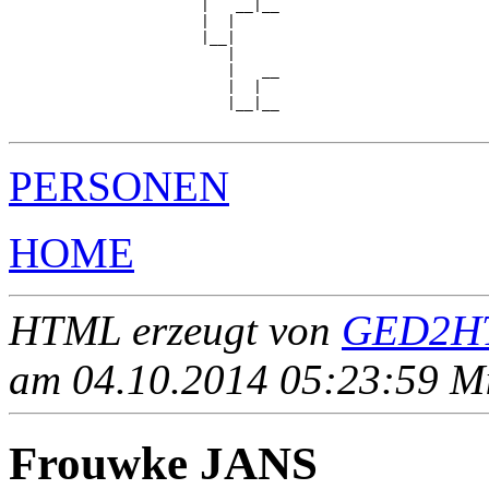
                      |   __|__

                      |  |     

                      |__|

                         |

                         |   __

                         |  |  

                         |__|__

PERSONEN
HOME
HTML erzeugt von
GED2HT
am 04.10.2014 05:23:59 Mit
Frouwke JANS