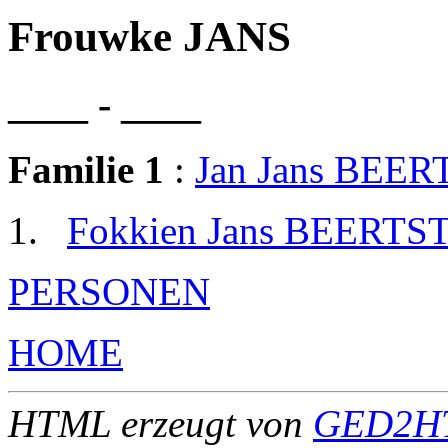
Frouwke JANS
____ - ____
Familie 1
:
Jan Jans BEE
Fokkien Jans BEERTS
PERSONEN
HOME
HTML erzeugt von
GED2HT