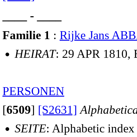
____ - ____
Familie 1
:
Rijke Jans AB
HEIRAT
: 29 APR 1810, 
PERSONEN
[
6509
]
[S2631]
Alphabetic
SEITE
: Alphabetic inde