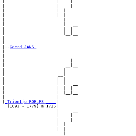
|                     |     |  

|                     |   __|__

|                     |  |     

|                     |__|

|                        |

|                        |   __

|                        |  |  

|                        |__|__

|                              

|

|--
Geerd JANS 
|  

|                            __

|                           |  

|                         __|__

|                        |     

|                      __|

|                     |  |

|                     |  |   __

|                     |  |  |  

|                     |  |__|__

|                     |        

|
_Trientje ROELFS ____
|

  (1693 - 1779) m 1725|

                      |      __

                      |     |  

                      |   __|__

                      |  |     

                      |__|

                         |
