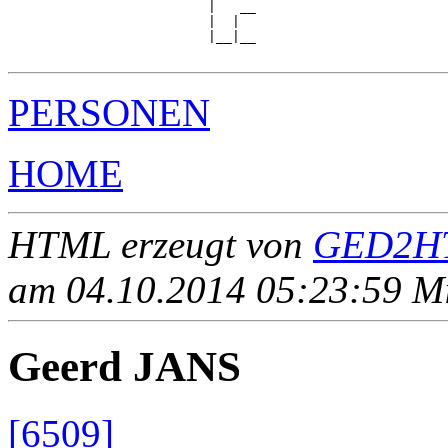
                         |   __

                         |  |  

                         |__|__

PERSONEN
HOME
HTML erzeugt von
GED2HT
am 04.10.2014 05:23:59 Mit
Geerd JANS
[6509]