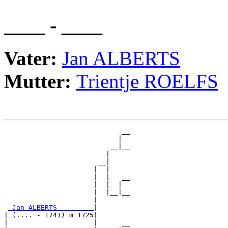
____ - ____
Vater:
Jan ALBERTS
Mutter:
Trientje ROELFS
                             __

                            |  

                          __|__

                         |     

                       __|

                      |  |

                      |  |   __

                      |  |  |  

                      |  |__|__

                      |        

_Jan ALBERTS ________
|

| (.... - 1741) m 1725|

|                     |      __
