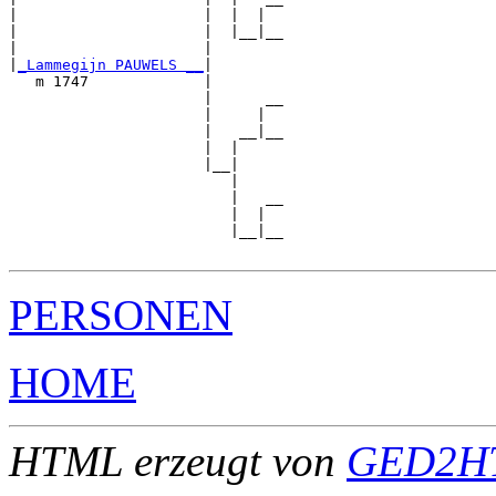
|                     |  |  |  

|                     |  |__|__

|                     |        

|
_Lammegijn PAUWELS __
|

   m 1747             |

                      |      __

                      |     |  

                      |   __|__

                      |  |     

                      |__|

                         |

                         |   __

                         |  |  

                         |__|__

PERSONEN
HOME
HTML erzeugt von
GED2HT