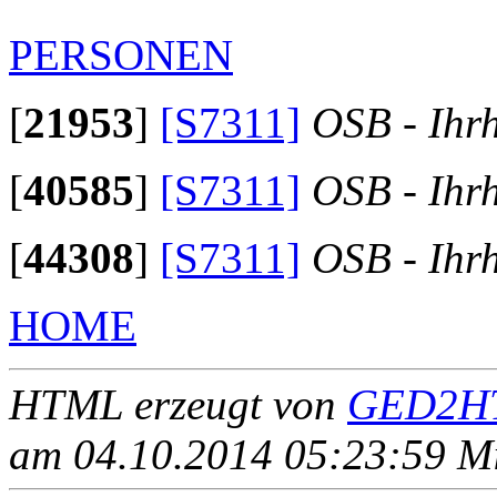
PERSONEN
[
21953
]
[S7311]
OSB - Ihr
[
40585
]
[S7311]
OSB - Ihr
[
44308
]
[S7311]
OSB - Ihr
HOME
HTML erzeugt von
GED2HT
am 04.10.2014 05:23:59 Mit