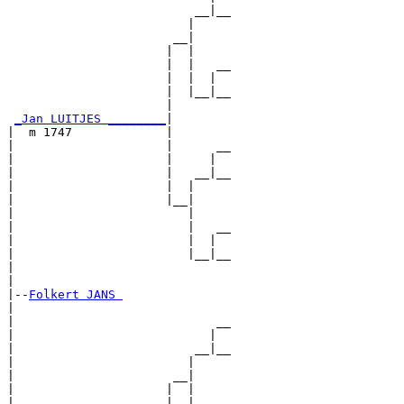
                          __|__

                         |     

                       __|

                      |  |

                      |  |   __

                      |  |  |  

                      |  |__|__

                      |        

_Jan LUITJES ________
|

|  m 1747             |

|                     |      __

|                     |     |  

|                     |   __|__

|                     |  |     

|                     |__|

|                        |

|                        |   __

|                        |  |  

|                        |__|__

|                              

|

|--
Folkert JANS 
|  

|                            __

|                           |  

|                         __|__

|                        |     

|                      __|

|                     |  |

|                     |  |   __
