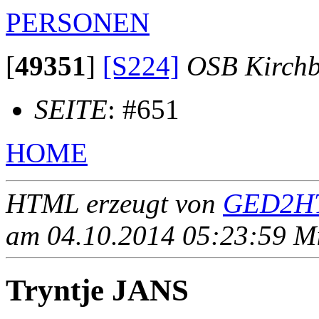
PERSONEN
[
49351
]
[S224]
OSB Kirch
SEITE
: #651
HOME
HTML erzeugt von
GED2HT
am 04.10.2014 05:23:59 Mit
Tryntje JANS