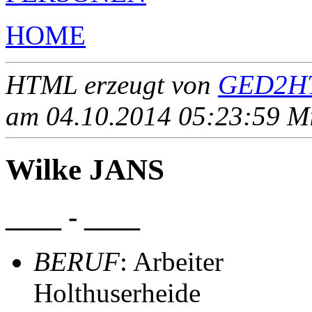
HOME
HTML erzeugt von
GED2HT
am 04.10.2014 05:23:59 Mit
Wilke JANS
____ - ____
BERUF
: Arbeiter
Holthuserheide