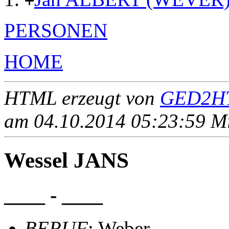
+
PERSONEN
HOME
HTML erzeugt von
GED2HT
am 04.10.2014 05:23:59 Mit
Wessel JANS
____ - ____
BERUF
: Weber