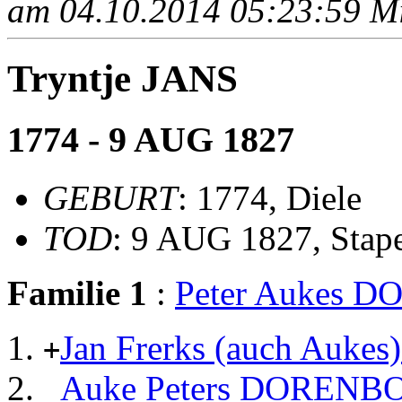
am 04.10.2014 05:23:59 Mit
Tryntje JANS
1774 - 9 AUG 1827
GEBURT
: 1774, Diele
TOD
: 9 AUG 1827, Stap
Familie 1
:
Peter Aukes 
Jan Frerks (auch Auk
+
Auke Peters DORENB