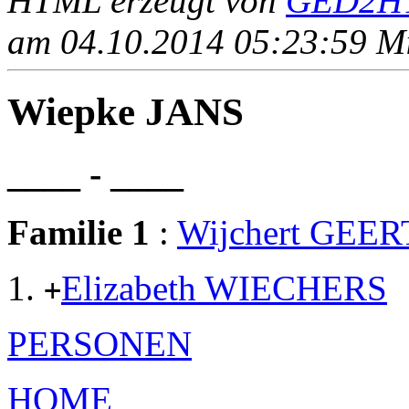
HTML erzeugt von
GED2HT
am 04.10.2014 05:23:59 Mit
Wiepke JANS
____ - ____
Familie 1
:
Wijchert GEER
Elizabeth WIECHERS
+
PERSONEN
HOME