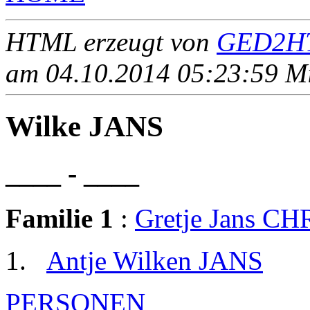
HTML erzeugt von
GED2HT
am 04.10.2014 05:23:59 Mit
Wilke JANS
____ - ____
Familie 1
:
Gretje Jans C
Antje Wilken JANS
PERSONEN