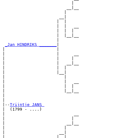
                            |  

                          __|__

                         |     

                       __|

                      |  |

                      |  |   __

                      |  |  |  

                      |  |__|__

                      |        

_Jan HINDRIKS _______
|

|                     |

|                     |      __

|                     |     |  

|                     |   __|__

|                     |  |     

|                     |__|

|                        |

|                        |   __

|                        |  |  

|                        |__|__

|                              

|

|--
Trijntje JANS 
|  (1799 - ....)

|                            __

|                           |  

|                         __|__

|                        |     

|                      __|

|                     |  |
