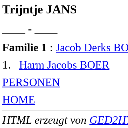
Trijntje JANS
____ - ____
Familie 1
:
Jacob Derks B
Harm Jacobs BOER
PERSONEN
HOME
HTML erzeugt von
GED2HT