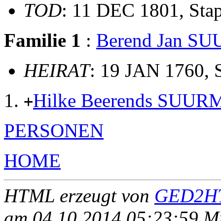
TOD
: 11 DEC 1801, Sta
Familie 1
:
Berend Jan 
HEIRAT
: 19 JAN 1760, 
Hilke Beerends SUU
+
PERSONEN
HOME
HTML erzeugt von
GED2HT
am 04.10.2014 05:23:59 Mit