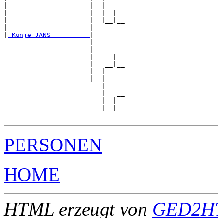
|                     |  |   __

|                     |  |  |  

|                     |  |__|__

|                     |        

|
_Kunje JANS _________
|

                      |

                      |      __

                      |     |  

                      |   __|__

                      |  |     

                      |__|

                         |

                         |   __

                         |  |  

                         |__|__

PERSONEN
HOME
HTML erzeugt von
GED2HT