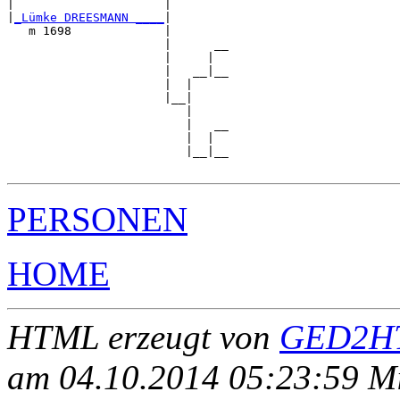
|                     |        

|
_Lümke DREESMANN ____
|

   m 1698             |

                      |      __

                      |     |  

                      |   __|__

                      |  |     

                      |__|

                         |

                         |   __

                         |  |  

                         |__|__

PERSONEN
HOME
HTML erzeugt von
GED2HT
am 04.10.2014 05:23:59 Mit