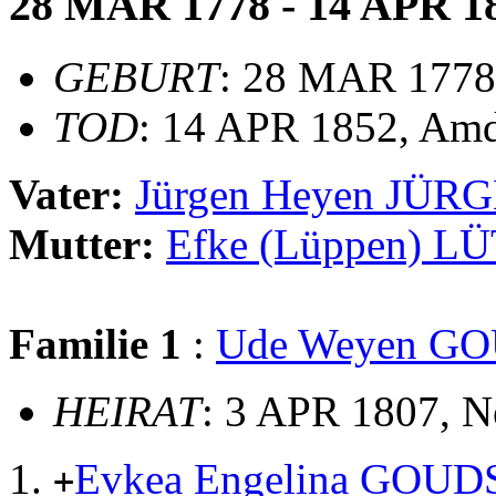
28 MAR 1778 - 14 APR 1
GEBURT
: 28 MAR 1778
TOD
: 14 APR 1852, Am
Vater:
Jürgen Heyen JÜR
Mutter:
Efke (Lüppen) 
Familie 1
:
Ude Weyen G
HEIRAT
: 3 APR 1807, 
Evkea Engelina GOU
+