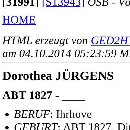
[
31991
]
[S13943]
OSB - Vö
HOME
HTML erzeugt von
GED2HT
am 04.10.2014 05:23:59 Mit
Dorothea JÜRGENS
ABT 1827 - ____
BERUF
: Ihrhove
GEBURT
: ABT 1827, D