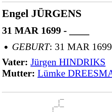
Engel JÜRGENS
31 MAR 1699 - ____
GEBURT
: 31 MAR 1699
Vater:
Jürgen HINDRIKS
Mutter:
Lümke DREESM
                             __

                            |  

                          __|__

                         |     
