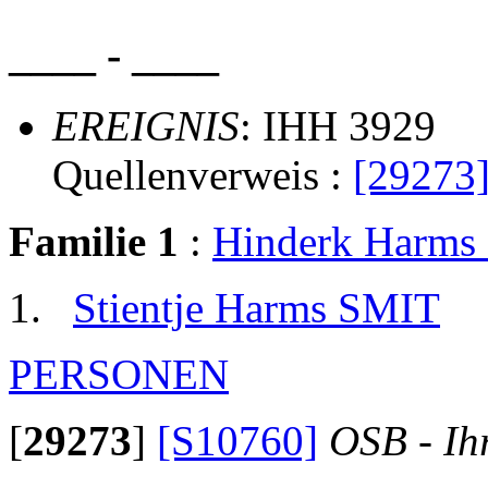
____ - ____
EREIGNIS
: IHH 3929
Quellenverweis :
[29273
Familie 1
:
Hinderk Harm
Stientje Harms SMIT
PERSONEN
[
29273
]
[S10760]
OSB - Ih