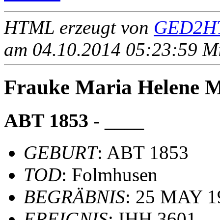
HTML erzeugt von
GED2HT
am 04.10.2014 05:23:59 Mit
Frauke Maria Helene
ABT 1853 - ____
GEBURT
: ABT 1853
TOD
: Folmhusen
BEGRÄBNIS
: 25 MAY 1
EREIGNIS
: IHH 3601