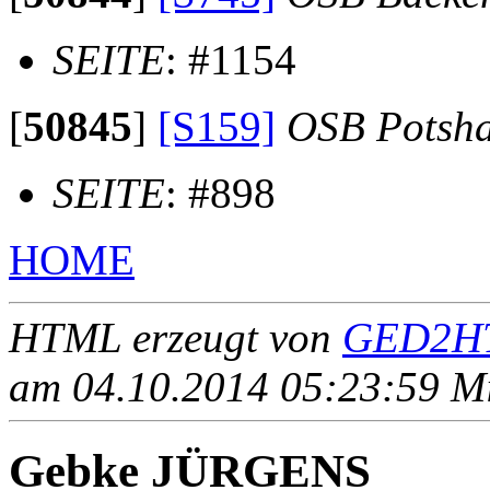
SEITE
: #1154
[
50845
]
[S159]
OSB Potsh
SEITE
: #898
HOME
HTML erzeugt von
GED2HT
am 04.10.2014 05:23:59 Mit
Gebke JÜRGENS