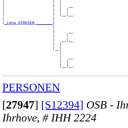
|                     |  |

|                     |  |   __

|                     |  |  |  

|                     |  |__|__

|                     |        

|
_Lena DIRKSEN _______
|

                      |

                      |      __

                      |     |  

                      |   __|__

                      |  |     

                      |__|

                         |

                         |   __

                         |  |  

                         |__|__

PERSONEN
[
27947
]
[S12394]
OSB - Ih
Ihrhove, # IHH 2224