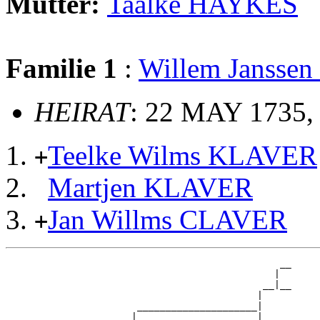
Mutter:
Taalke HAYKES
Familie 1
:
Willem Jansse
HEIRAT
: 22 MAY 1735,
Teelke Wilms KLAVER
+
Martjen KLAVER
Jan Willms CLAVER
+
                                                __

                                               |  

                                             __|__

                                            |     

                       _____________________|

                      |                     |
