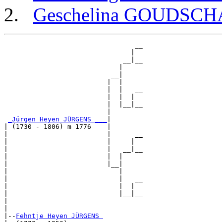
Geschelina GOUDSC
                                 __

                                |  

                              __|__

                             |     

                           __|

                          |  |

                          |  |   __

                          |  |  |  

                          |  |__|__

                          |        

_Jürgen Heyen JÜRGENS ___
|

| (1730 - 1806) m 1776    |

|                         |      __

|                         |     |  

|                         |   __|__

|                         |  |     

|                         |__|

|                            |

|                            |   __

|                            |  |  

|                            |__|__

|                                  

|

|--
Fehntje Heyen JÜRGENS 