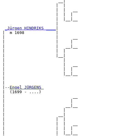
                       __|

                      |  |

                      |  |   __

                      |  |  |  

                      |  |__|__

                      |        

_Jürgen HINDRIKS ____
|

|  m 1698             |

|                     |      __

|                     |     |  

|                     |   __|__

|                     |  |     

|                     |__|

|                        |

|                        |   __

|                        |  |  

|                        |__|__

|                              

|

|--
Engel JÜRGENS 
|  (1699 - ....)

|                            __

|                           |  

|                         __|__

|                        |     

|                      __|

|                     |  |

|                     |  |   __

|                     |  |  |  

|                     |  |__|__
