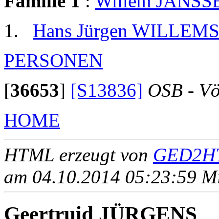
Familie 1
:
Willem JANSS
Hans Jürgen WILLEM
PERSONEN
[
36653
]
[S13836]
OSB - Vö
HOME
HTML erzeugt von
GED2HT
am 04.10.2014 05:23:59 Mit
Geertruid JÜRGENS