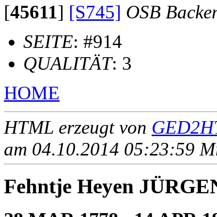
[
45611
]
[S745]
OSB Backe
SEITE
: #914
QUALITÄT
: 3
HOME
HTML erzeugt von
GED2HT
am 04.10.2014 05:23:59 Mit
Fehntje Heyen JÜRGE