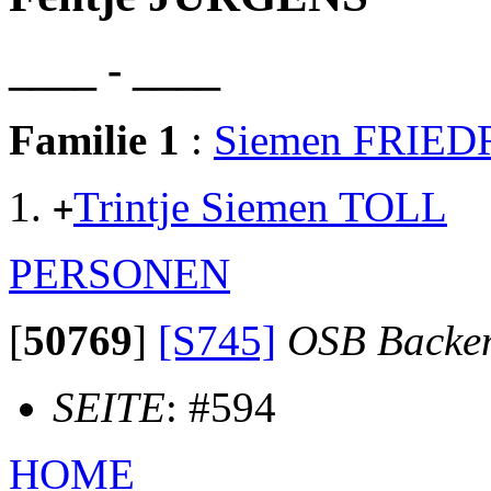
____ - ____
Familie 1
:
Siemen FRIED
Trintje Siemen TOLL
+
PERSONEN
[
50769
]
[S745]
OSB Backe
SEITE
: #594
HOME