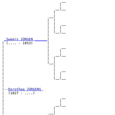
                             __

                            |  

                          __|__

                         |     

                       __|

                      |  |

                      |  |   __

                      |  |  |  

                      |  |__|__

                      |        

_Sweers JÜRGEN ______
|

| (.... - 1853)       |

|                     |      __

|                     |     |  

|                     |   __|__

|                     |  |     

|                     |__|

|                        |

|                        |   __

|                        |  |  

|                        |__|__

|                              

|

|--
Dorothea JÜRGENS 
|  (1827 - ....)

|                            __

|                           |  

|                         __|__

|                        |     

|                      __|
