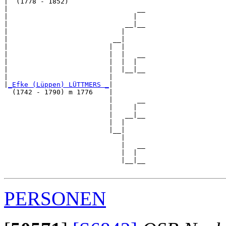
|  (1778 - 1852)

|                                __

|                               |  

|                             __|__

|                            |     

|                          __|

|                         |  |

|                         |  |   __

|                         |  |  |  

|                         |  |__|__

|                         |        

|
_Efke (Lüppen) LÜTTMERS _
|

  (1742 - 1790) m 1776    |

                          |      __

                          |     |  

                          |   __|__

                          |  |     

                          |__|

                             |

                             |   __

                             |  |  

                             |__|__

PERSONEN