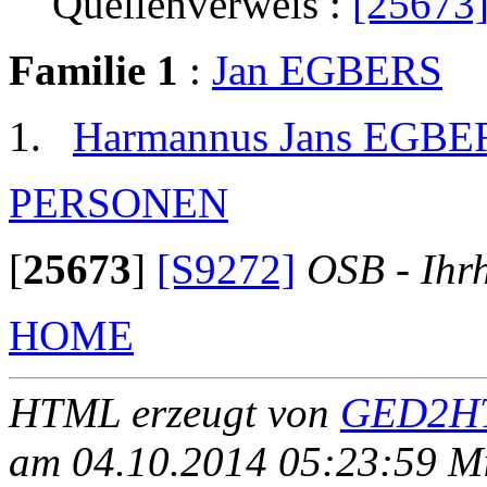
Quellenverweis :
[25673
Familie 1
:
Jan EGBERS
Harmannus Jans EGBE
PERSONEN
[
25673
]
[S9272]
OSB - Ihr
HOME
HTML erzeugt von
GED2HT
am 04.10.2014 05:23:59 Mit