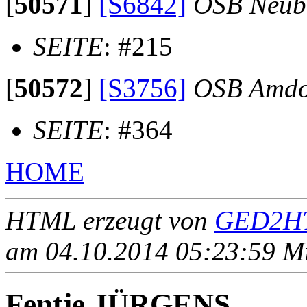
[
50571
]
[S6842]
OSB Neub
SEITE
: #215
[
50572
]
[S3756]
OSB Amdo
SEITE
: #364
HOME
HTML erzeugt von
GED2HT
am 04.10.2014 05:23:59 Mit
Fentje JÜRGENS