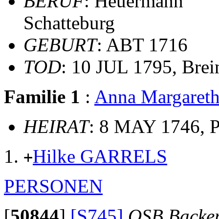
BERUF
: Heuermann
Schatteburg
GEBURT
: ABT 1716
TOD
: 10 JUL 1795, Bre
Familie 1
:
Anna Margare
HEIRAT
: 8 MAY 1746, 
Hilke GARRELS
+
PERSONEN
[
50844
]
[S745]
OSB Backe