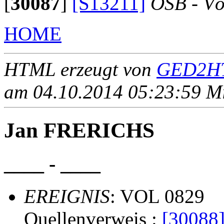
[
30087
]
[S13211]
OSB - Vö
HOME
HTML erzeugt von
GED2HT
am 04.10.2014 05:23:59 Mit
Jan FRERICHS
____ - ____
EREIGNIS
: VOL 0829
Quellenverweis :
[30088