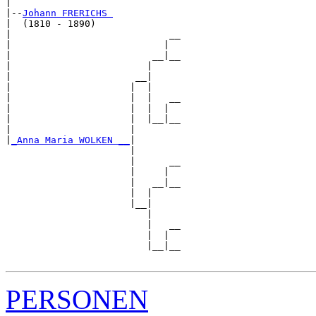
|

|--
Johann FRERICHS 
|  (1810 - 1890)

|                            __

|                           |  

|                         __|__

|                        |     

|                      __|

|                     |  |

|                     |  |   __

|                     |  |  |  

|                     |  |__|__

|                     |        

|
_Anna Maria WOLKEN __
|

                      |

                      |      __

                      |     |  

                      |   __|__

                      |  |     

                      |__|

                         |

                         |   __

                         |  |  

                         |__|__

PERSONEN