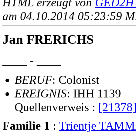
HTML erzeugt von
GED2HT
am 04.10.2014 05:23:59 Mit
Jan FRERICHS
____ - ____
BERUF
: Colonist
EREIGNIS
: IHH 1139
Quellenverweis :
[21378
Familie 1
:
Trientje TAM