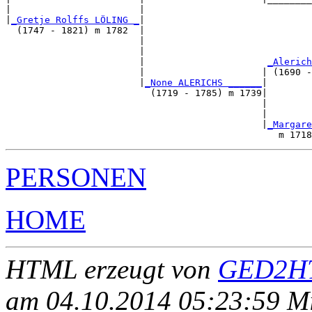
|                       |                              
|
_Gretje Rolffs LÖLING _
|

  (1747 - 1821) m 1782  |

                        |                              
                        |                              
                        |                      
_Alerich
                        |                     | (1690 -
                        |
_None ALERICHS ______
|

                          (1719 - 1785) m 1739|

                                              |        
                                              |        
                                              |
_Margare
PERSONEN
HOME
HTML erzeugt von
GED2HT
am 04.10.2014 05:23:59 Mit