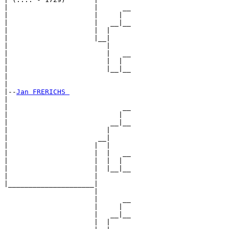
|                     |      __

|                     |     |  

|                     |   __|__

|                     |  |     

|                     |__|

|                        |

|                        |   __

|                        |  |  

|                        |__|__

|                              

|

|--
Jan FRERICHS 
|  

|                            __

|                           |  

|                         __|__

|                        |     

|                      __|

|                     |  |

|                     |  |   __

|                     |  |  |  

|                     |  |__|__

|                     |        

|_____________________|

                      |

                      |      __

                      |     |  

                      |   __|__

                      |  |     
