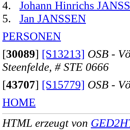
Johann Hinrichs JANS
Jan JANSSEN
PERSONEN
[
30089
]
[S13213]
OSB - Vö
Steenfelde, # STE 0666
[
43707
]
[S15779]
OSB - Vö
HOME
HTML erzeugt von
GED2HT