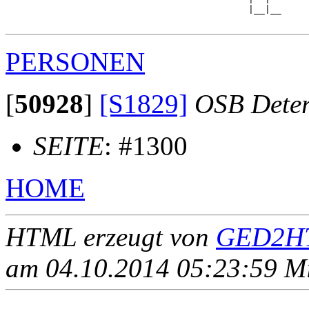
                                            |__|__

PERSONEN
[
50928
]
[S1829]
OSB Dete
SEITE
: #1300
HOME
HTML erzeugt von
GED2HT
am 04.10.2014 05:23:59 Mit