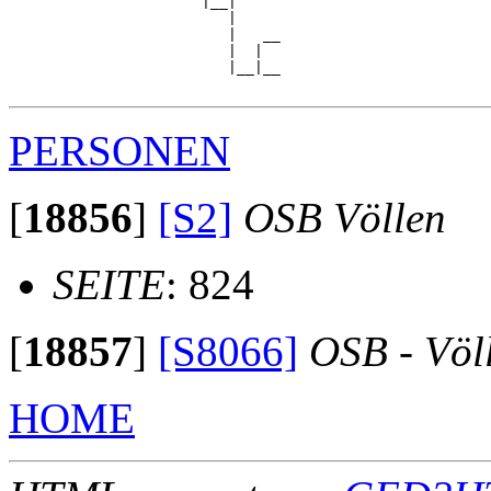
                      |__|

                         |

                         |   __

                         |  |  

                         |__|__

PERSONEN
[
18856
]
[S2]
OSB Völlen
SEITE
: 824
[
18857
]
[S8066]
OSB - Völ
HOME