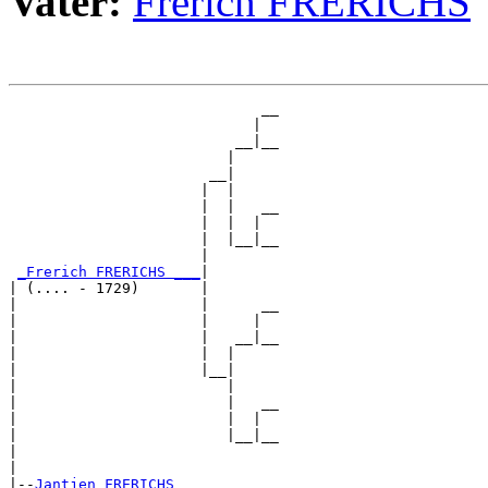
Vater:
Frerich FRERICHS
                             __

                            |  

                          __|__

                         |     

                       __|

                      |  |

                      |  |   __

                      |  |  |  

                      |  |__|__

                      |        

_Frerich FRERICHS ___
|

| (.... - 1729)       |

|                     |      __

|                     |     |  

|                     |   __|__

|                     |  |     

|                     |__|

|                        |

|                        |   __

|                        |  |  

|                        |__|__

|                              

|

|--
Jantjen FRERICHS 