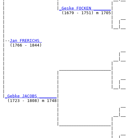
|                     |                     |     

|                     |
_Geske FOCKEN _______
|

|                       (1679 - 1751) m 1705|

|                                           |   __

|                                           |  |  

|                                           |__|__

|                                                 

|

|--
Jan FRERICHS 
|  (1766 - 1844)

|                                               __

|                                              |  

|                                            __|__

|                                           |     

|                      _____________________|

|                     |                     |

|                     |                     |   __

|                     |                     |  |  

|                     |                     |__|__

|                     |                           

|
_Gebke JACOBS _______
|

  (1723 - 1808) m 1748|

                      |                         __

                      |                        |  

                      |                      __|__

                      |                     |     

                      |_____________________|

                                            |

                                            |   __

                                            |  |  
