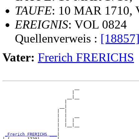
TAUFE
: 10 MAR 1710, 
EREIGNIS
: VOL 0824
Quellenverweis :
[18857
Vater:
Frerich FRERICHS
                             __

                            |  

                          __|__

                         |     

                       __|

                      |  |

                      |  |   __

                      |  |  |  

                      |  |__|__

                      |        

_Frerich FRERICHS ___
|

| (.... - 1729)       |
