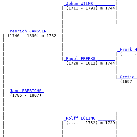
_Johan WILMS ________
|

                        | (1711 - 1793) m 1744|

                        |                     |        
                        |                     |        
                        |                     |________
                        |                              
_Freerich JANSSEN _____
|

| (1746 - 1830) m 1782  |

|                       |                              
|                       |                              
|                       |                      
_Frerk H
|                       |                     | (.... -
|                       |
_Engel FRERKS _______
|

|                         (1728 - 1812) m 1744|

|                                             |        
|                                             |        
|                                             |
_Gretje 
|                                               (1697 -
|

|--
Jann FRERICHS 
|  (1785 - 1807)

|                                                      
|                                                      
|                                              ________
|                                             |        
|                        
_Rolff LÖLING _______
|

|                       | (.... - 1752) m 1739|

|                       |                     |        
|                       |                     |        
|                       |                     |________