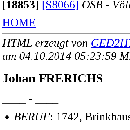
[
18853
]
[S8066]
OSB - Völ
HOME
HTML erzeugt von
GED2HT
am 04.10.2014 05:23:59 Mit
Johan FRERICHS
____ - ____
BERUF
: 1742, Brinkhau