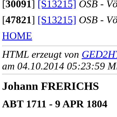
[
30091
]
[S13215]
OSB - Vö
[
47821
]
[S13215]
OSB - Vö
HOME
HTML erzeugt von
GED2HT
am 04.10.2014 05:23:59 Mit
Johann FRERICHS
ABT 1711 - 9 APR 1804