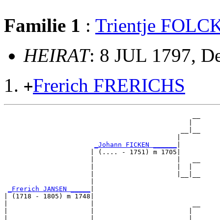
Familie 1
:
Trientje FOL
HEIRAT
: 8 JUL 1797, D
Frerich FRERICHS
+
                                                __

                                               |  

                                             __|__

                                            |     

_Johann FICKEN ______
|

                      | (.... - 1751) m 1705|

                      |                     |   __

                      |                     |  |  

                      |                     |__|__

                      |                           

_Frerich JANSEN _____
|

| (1718 - 1805) m 1748|

|                     |                         __

|                     |                        |  

|                     |                      __|__
