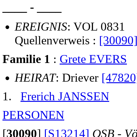
____ - ____
EREIGNIS
: VOL 0831
Quellenverweis :
[30090
Familie 1
:
Grete EVERS
HEIRAT
: Driever
[47820
Frerich JANSSEN
PERSONEN
[
30090
]
[S13214]
OSB - Vö