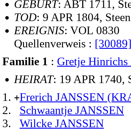
GEBURT
: ABT 1711, St
TOD
: 9 APR 1804, Steen
EREIGNIS
: VOL 0830
Quellenverweis :
[30089
Familie 1
:
Gretje Hinric
HEIRAT
: 19 APR 1740, 
Frerich JANSSEN (K
+
Schwaantje JANSSEN
Wilcke JANSSEN