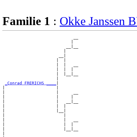
Familie 1
:
Okke Janssen 
                             __

                            |  

                          __|__

                         |     

                       __|

                      |  |

                      |  |   __

                      |  |  |  

                      |  |__|__

                      |        

_Conrad FRERICHS ____
|

|                     |

|                     |      __

|                     |     |  

|                     |   __|__

|                     |  |     

|                     |__|

|                        |

|                        |   __

|                        |  |  

|                        |__|__

|                              
