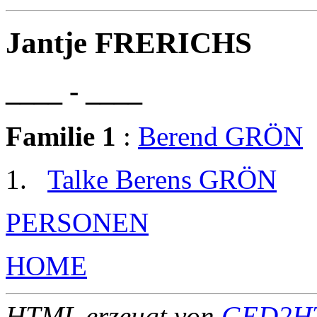
Jantje FRERICHS
____ - ____
Familie 1
:
Berend GRÖN
Talke Berens GRÖN
PERSONEN
HOME
HTML erzeugt von
GED2HT