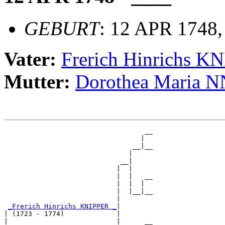
GEBURT
: 12 APR 1748,
Vater:
Frerich Hinrichs K
Mutter:
Dorothea Maria N
                                   __

                                  |  

                                __|__

                               |     

                             __|

                            |  |

                            |  |   __

                            |  |  |  

                            |  |__|__

                            |        

_Frerich Hinrichs KNIPPER _
|

| (1723 - 1774)             |

|                           |      __
