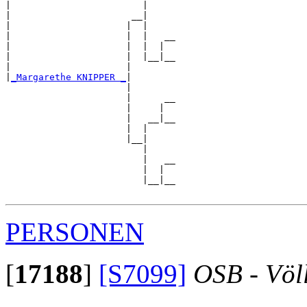
|                        |     

|                      __|

|                     |  |

|                     |  |   __

|                     |  |  |  

|                     |  |__|__

|                     |        

|
_Margarethe KNIPPER _
|

                      |

                      |      __

                      |     |  

                      |   __|__

                      |  |     

                      |__|

                         |

                         |   __

                         |  |  

                         |__|__

PERSONEN
[
17188
]
[S7099]
OSB - Völ