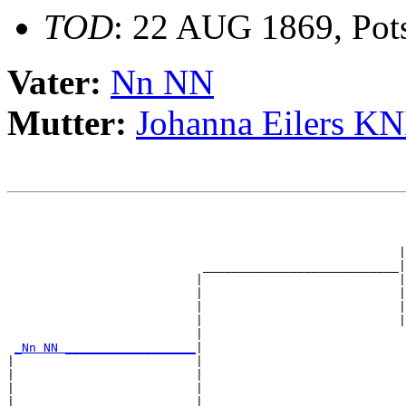
TOD
: 22 AUG 1869, Pot
Vater:
Nn NN
Mutter:
Johanna Eilers K
                                                       
                                                       
                                                       
                                                      |
                           ___________________________|

                          |                           |

                          |                           |
                          |                           |
                          |                           |
                          |                            
_Nn NN __________________
|

|                         |

|                         |                            
|                         |                            
|                         |                            