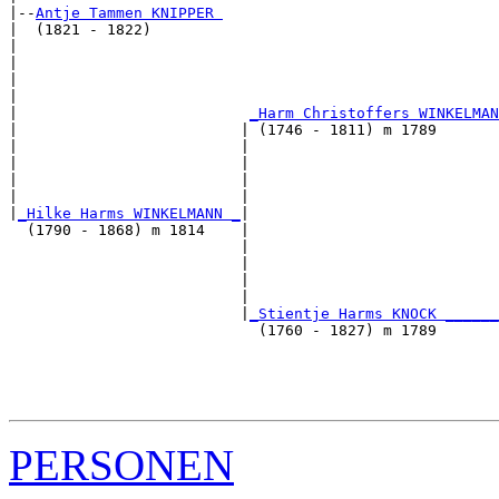
|--
Antje Tammen KNIPPER 
|  (1821 - 1822)

|                                                      
|                                                      
|                                                      
|                                                      
|                          
_Harm Christoffers WINKELMAN
|                         | (1746 - 1811) m 1789       
|                         |                            
|                         |                            
|                         |                            
|                         |                            
|
_Hilke Harms WINKELMANN _
|

  (1790 - 1868) m 1814    |

                          |                            
                          |                            
                          |                            
                          |                            
                          |
_Stientje Harms KNOCK ______
                            (1760 - 1827) m 1789       
                                                       
                                                       
                                                       
PERSONEN