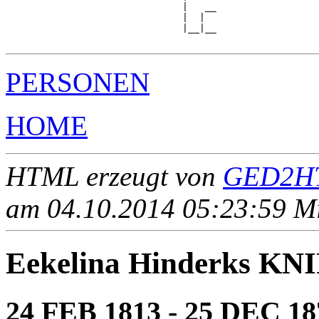
                               |   __

                               |  |  

                               |__|__

PERSONEN
HOME
HTML erzeugt von
GED2HT
am 04.10.2014 05:23:59 Mit
Eekelina Hinderks KN
24 FEB 1813 - 25 DEC 18