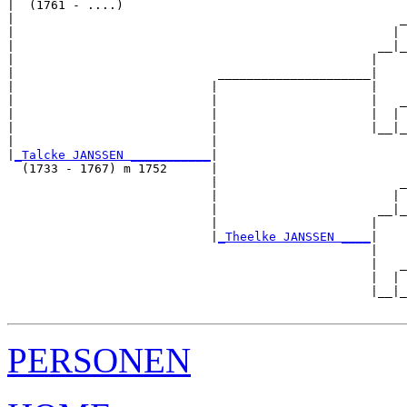
|  (1761 - ....)

|                                                     _
|                                                    | 
|                                                  __|_
|                                                 |    
|                            _____________________|

|                           |                     |

|                           |                     |   _
|                           |                     |  | 
|                           |                     |__|_
|                           |                          
|
_Talcke JANSSEN ___________
|

  (1733 - 1767) m 1752      |

                            |                         _
                            |                        | 
                            |                      __|_
                            |                     |    
                            |
_Theelke JANSSEN ____
|

                                                  |

                                                  |   _
                                                  |  | 
                                                  |__|_
PERSONEN