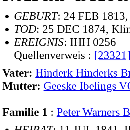
GEBURT
: 24 FEB 1813,
TOD
: 25 DEC 1874, Kli
EREIGNIS
: IHH 0256
Quellenverweis :
[23321
Vater:
Hinderk Hinderks 
Mutter:
Geeske Ibelings
Familie 1
:
Peter Warner
HEIRAT
: 11 JUL 1841, 