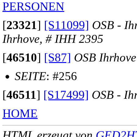
PERSONEN
[
23321
]
[S11099]
OSB - Ih
Ihrhove, # IHH 2395
[
46510
]
[S87]
OSB Ihrhove
SEITE
: #256
[
46511
]
[S17499]
OSB - Ih
HOME
HTML erzeugt von
GED2HT