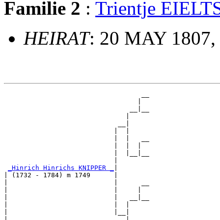
Familie 2
:
Trientje EIEL
HEIRAT
: 20 MAY 1807, 
                                   __

                                  |  

                                __|__

                               |     

                             __|

                            |  |

                            |  |   __

                            |  |  |  

                            |  |__|__

                            |        

_Hinrich Hinrichs KNIPPER _
|

| (1732 - 1784) m 1749      |

|                           |      __

|                           |     |  

|                           |   __|__

|                           |  |     

|                           |__|

|                              |
