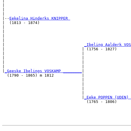
|                                                      
|                                                      
|                                                      
|

|--
Eekelina Hinderks KNIPPER 
|  (1813 - 1874)

|                                                      
|                                                      
|                                                      
|                                                      
|                                  
_Ibeling Aalderk VOS
|                                 | (1756 - 1827)      
|                                 |                    
|                                 |                    
|                                 |                    
|                                 |                    
|
_Geeske Ibelings VOSKAMP ________
|

  (1790 - 1865) m 1812            |

                                  |                    
                                  |                    
                                  |                    
                                  |                    
                                  |
_Eeke POPPEN (UDEN) 
                                    (1765 - 1806)      
                                                       
                                                       
                                                       