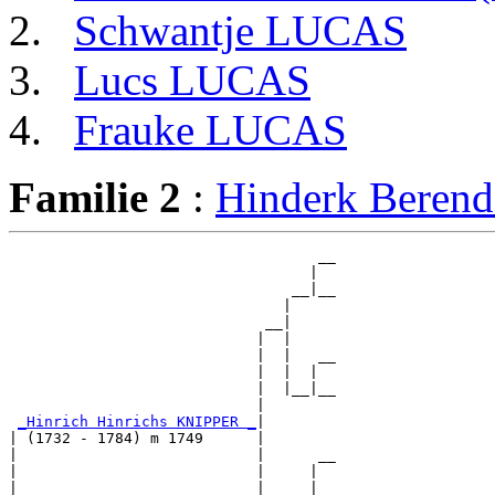
Schwantje LUCAS
Lucs LUCAS
Frauke LUCAS
Familie 2
:
Hinderk Bere
                                   __

                                  |  

                                __|__

                               |     

                             __|

                            |  |

                            |  |   __

                            |  |  |  

                            |  |__|__

                            |        

_Hinrich Hinrichs KNIPPER _
|

| (1732 - 1784) m 1749      |

|                           |      __

|                           |     |  

|                           |   __|__
