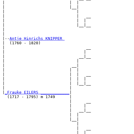
|                           |  |     

|                           |__|

|                              |

|                              |   __

|                              |  |  

|                              |__|__

|                                    

|

|--
Antje Hinrichs KNIPPER 
|  (1760 - 1820)

|                                  __

|                                 |  

|                               __|__

|                              |     

|                            __|

|                           |  |

|                           |  |   __

|                           |  |  |  

|                           |  |__|__

|                           |        

|
_Frauke EILERS ____________
|

  (1717 - 1795) m 1749      |

                            |      __

                            |     |  

                            |   __|__

                            |  |     

                            |__|

                               |

                               |   __

                               |  |  
