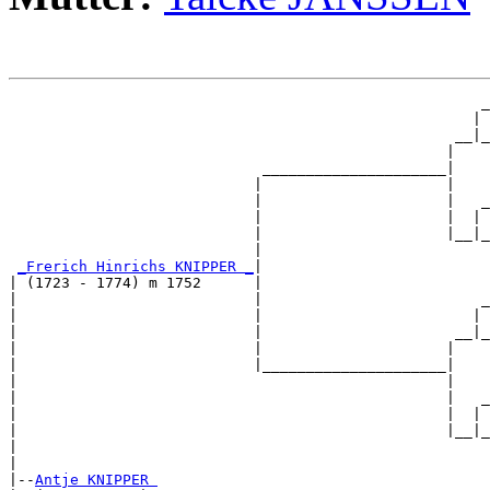
                                                      _
                                                     | 
                                                   __|_
                                                  |    
                             _____________________|

                            |                     |

                            |                     |   _
                            |                     |  | 
                            |                     |__|_
                            |                          
_Frerich Hinrichs KNIPPER _
|

| (1723 - 1774) m 1752      |

|                           |                         _
|                           |                        | 
|                           |                      __|_
|                           |                     |    
|                           |_____________________|

|                                                 |

|                                                 |   _
|                                                 |  | 
|                                                 |__|_
|                                                      
|

|--
Antje KNIPPER 