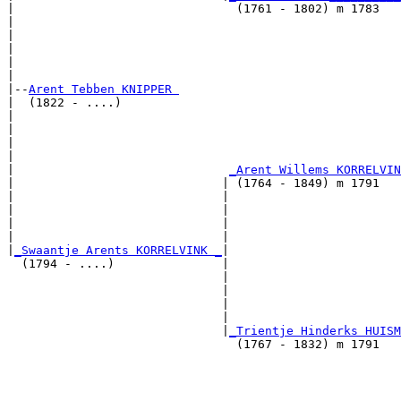
|                               (1761 - 1802) m 1783   
|                                                      
|                                                      
|                                                      
|                                                      
|

|--
Arent Tebben KNIPPER 
|  (1822 - ....)

|                                                      
|                                                      
|                                                      
|                                                      
|                              
_Arent Willems KORRELVIN
|                             | (1764 - 1849) m 1791   
|                             |                        
|                             |                        
|                             |                        
|                             |                        
|
_Swaantje Arents KORRELVINK _
|

  (1794 - ....)               |

                              |                       
                              |                        
                              |                        
                              |                        
                              |
_Trientje Hinderks HUISM
                                (1767 - 1832) m 1791   
                                                       
                                                       
                                                       