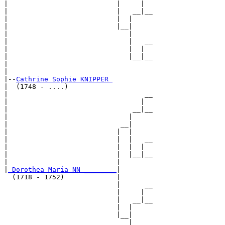
|                           |     |  

|                           |   __|__

|                           |  |     

|                           |__|

|                              |

|                              |   __

|                              |  |  

|                              |__|__

|                                    

|

|--
Cathrine Sophie KNIPPER 
|  (1748 - ....)

|                                  __

|                                 |  

|                               __|__

|                              |     

|                            __|

|                           |  |

|                           |  |   __

|                           |  |  |  

|                           |  |__|__

|                           |        

|
_Dorothea Maria NN ________
|

  (1718 - 1752)             |

                            |      __

                            |     |  

                            |   __|__

                            |  |     

                            |__|

                               |
