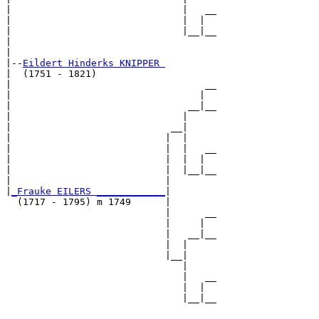
|                              |   __

|                              |  |  

|                              |__|__

|                                    

|

|--
Eildert Hinderks KNIPPER 
|  (1751 - 1821)

|                                  __

|                                 |  

|                               __|__

|                              |     

|                            __|

|                           |  |

|                           |  |   __

|                           |  |  |  

|                           |  |__|__

|                           |        

|
_Frauke EILERS ____________
|

  (1717 - 1795) m 1749      |

                            |      __

                            |     |  

                            |   __|__

                            |  |     

                            |__|

                               |

                               |   __

                               |  |  

                               |__|__
