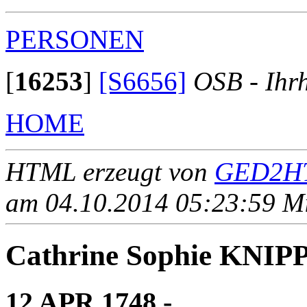
PERSONEN
[
16253
]
[S6656]
OSB - Ihr
HOME
HTML erzeugt von
GED2HT
am 04.10.2014 05:23:59 Mit
Cathrine Sophie KNIP
12 APR 1748 - ____