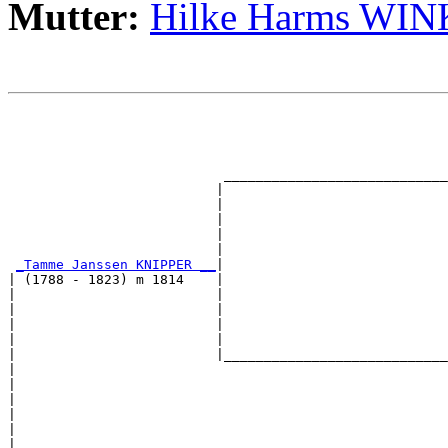
Mutter:
Hilke Harms W
                                                       
                                                       
                                                       
                                                       
                           ____________________________
                          |                            
                          |                            
                          |                            
                          |                            
                          |                            
_Tamme Janssen KNIPPER __
|

| (1788 - 1823) m 1814    |

|                         |                            
|                         |                            
|                         |                            
|                         |                            
|                         |____________________________
|                                                      
|                                                      
|                                                      
|                                                      
|                                                      
|
