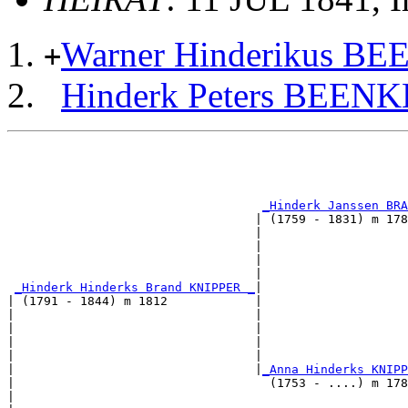
Warner Hinderikus B
+
Hinderk Peters BEEN
                                                       
                                                       
                                                       
                                                       
_Hinderk Janssen BRA
                                  | (1759 - 1831) m 178
                                  |                    
                                  |                    
                                  |                    
                                  |                    
_Hinderk Hinderks Brand KNIPPER _
|

| (1791 - 1844) m 1812            |

|                                 |                    
|                                 |                    
|                                 |                    
|                                 |                    
|                                 |
_Anna Hinderks KNIPP
|                                   (1753 - ....) m 178
|                                                      