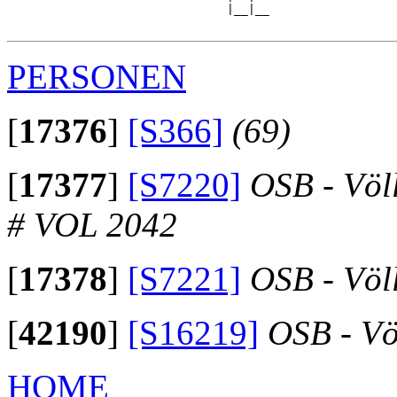
                               |__|__

PERSONEN
[
17376
]
[S366]
(69)
[
17377
]
[S7220]
OSB - Völ
# VOL 2042
[
17378
]
[S7221]
OSB - Völ
[
42190
]
[S16219]
OSB - Vö
HOME