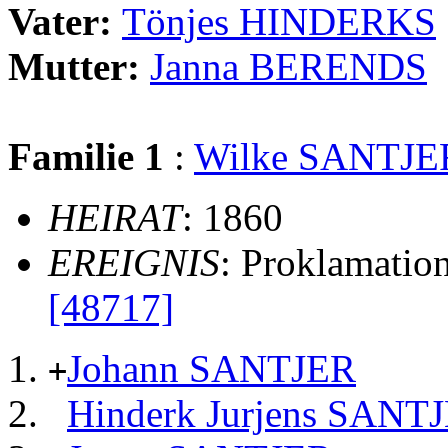
Vater:
Tönjes HINDERKS
Mutter:
Janna BERENDS
Familie 1
:
Wilke SANTJE
HEIRAT
: 1860
EREIGNIS
: Proklamatio
[48717]
Johann SANTJER
+
Hinderk Jurjens SANT