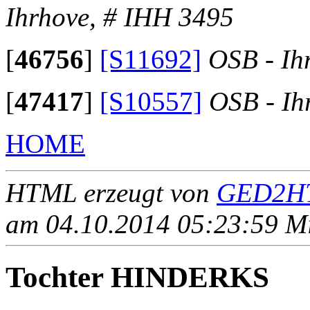
Ihrhove, # IHH 3495
[
46756
]
[S11692]
OSB - Ih
[
47417
]
[S10557]
OSB - Ih
HOME
HTML erzeugt von
GED2HT
am 04.10.2014 05:23:59 Mit
Tochter HINDERKS