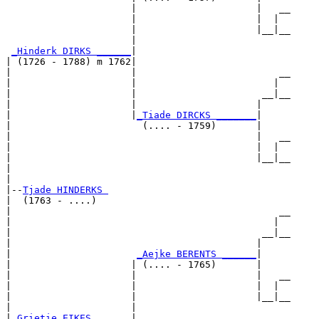
                      |                     |   __

                      |                     |  |  

                      |                     |__|__

                      |                           

_Hinderk DIRKS ______
|

| (1726 - 1788) m 1762|

|                     |                         __

|                     |                        |  

|                     |                      __|__

|                     |                     |     

|                     |
_Tiade DIRCKS _______
|

|                       (.... - 1759)       |

|                                           |   __

|                                           |  |  

|                                           |__|__

|                                                 

|

|--
Tjade HINDERKS 
|  (1763 - ....)

|                                               __

|                                              |  

|                                            __|__

|                                           |     

|                      
_Aejke BERENTS ______
|

|                     | (.... - 1765)       |

|                     |                     |   __

|                     |                     |  |  

|                     |                     |__|__

|                     |                           

|
_Grietie EIKES ______
|
