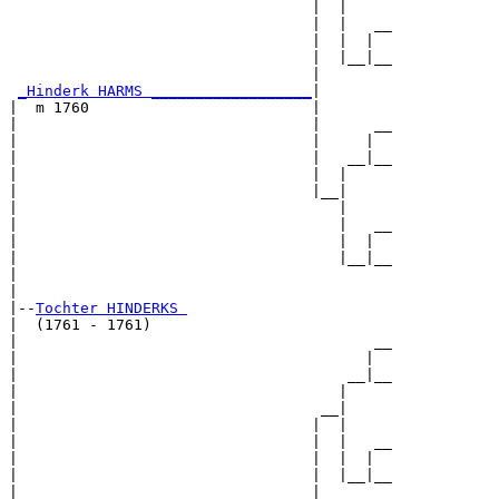
                                  |  |

                                  |  |   __

                                  |  |  |  

                                  |  |__|__

                                  |        

_Hinderk HARMS __________________
|

|  m 1760                         |

|                                 |      __

|                                 |     |  

|                                 |   __|__

|                                 |  |     

|                                 |__|

|                                    |

|                                    |   __

|                                    |  |  

|                                    |__|__

|                                          

|

|--
Tochter HINDERKS 
|  (1761 - 1761)

|                                        __

|                                       |  

|                                     __|__

|                                    |     

|                                  __|

|                                 |  |

|                                 |  |   __

|                                 |  |  |  

|                                 |  |__|__

|                                 |        
