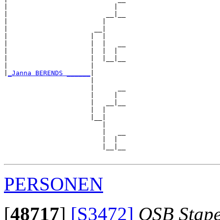
|                           |  

|                         __|__

|                        |     

|                      __|

|                     |  |

|                     |  |   __

|                     |  |  |  

|                     |  |__|__

|                     |        

|
_Janna BERENDS ______
|

                      |

                      |      __

                      |     |  

                      |   __|__

                      |  |     

                      |__|

                         |

                         |   __

                         |  |  

                         |__|__

PERSONEN
[
48717
]
[S3472]
OSB Stap