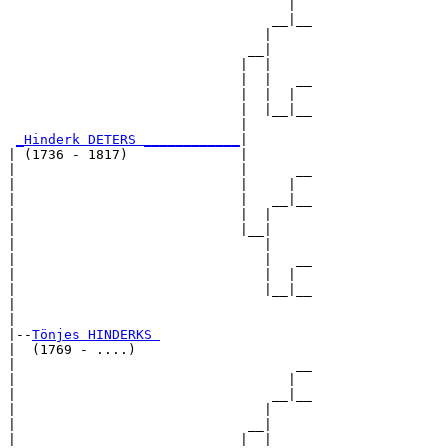
                                   |  

                                 __|__

                                |     

                              __|

                             |  |

                             |  |   __

                             |  |  |  

                             |  |__|__

                             |        

_Hinderk DETERS ____________
|

| (1736 - 1817)              |

|                            |      __

|                            |     |  

|                            |   __|__

|                            |  |     

|                            |__|

|                               |

|                               |   __

|                               |  |  

|                               |__|__

|                                     

|

|--
Tönjes HINDERKS 
|  (1769 - ....)

|                                   __

|                                  |  

|                                __|__

|                               |     

|                             __|

|                            |  |
