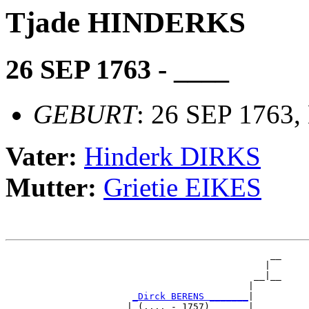
Tjade HINDERKS
26 SEP 1763 - ____
GEBURT
: 26 SEP 1763,
Vater:
Hinderk DIRKS
Mutter:
Grietie EIKES
                                                __

                                               |  

                                             __|__

                                            |     

_Dirck BERENS _______
|

                      | (.... - 1757)       |
