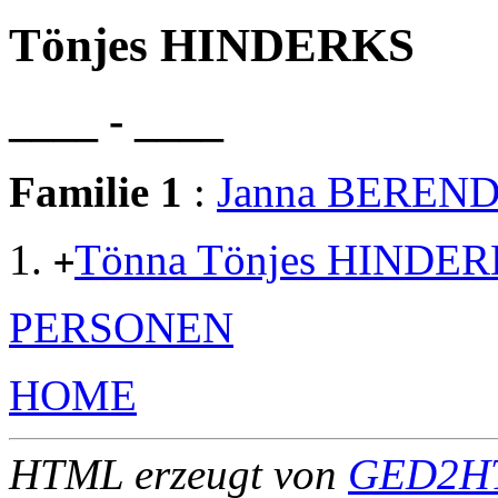
Tönjes HINDERKS
____ - ____
Familie 1
:
Janna BEREN
Tönna Tönjes HINDE
+
PERSONEN
HOME
HTML erzeugt von
GED2HT