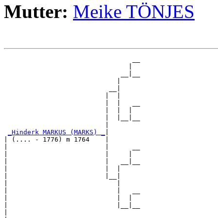
Mutter:
Meike TÖNJES
                                 __

                                |  

                              __|__

                             |     

                           __|

                          |  |

                          |  |   __

                          |  |  |  

                          |  |__|__

                          |        

_Hinderk MARKUS (MARKS) _
|

| (.... - 1776) m 1764    |

|                         |      __

|                         |     |  

|                         |   __|__

|                         |  |     

|                         |__|

|                            |

|                            |   __

|                            |  |  

|                            |__|__

|                                  
