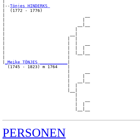
|

|--
Tönjes HINDERKS 
|  (1772 - 1776)

|                                __

|                               |  

|                             __|__

|                            |     

|                          __|

|                         |  |

|                         |  |   __

|                         |  |  |  

|                         |  |__|__

|                         |        

|
_Meike TÖNJES ___________
|

  (1745 - 1823) m 1764    |

                          |      __

                          |     |  

                          |   __|__

                          |  |     

                          |__|

                             |

                             |   __

                             |  |  

                             |__|__

PERSONEN