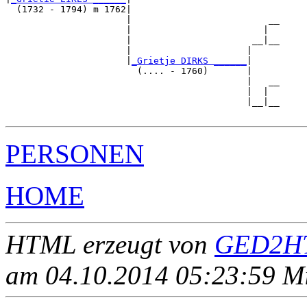
  (1732 - 1794) m 1762|

                      |                         __

                      |                        |  

                      |                      __|__

                      |                     |     

                      |
_Grietje DIRKS ______
|

                        (.... - 1760)       |

                                            |   __

                                            |  |  

                                            |__|__

PERSONEN
HOME
HTML erzeugt von
GED2HT
am 04.10.2014 05:23:59 Mit