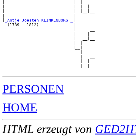
|                            |  |   __

|                            |  |  |  

|                            |  |__|__

|                            |        

|
_Antje Joesten KLINKENBORG _
|

  (1739 - 1812)              |

                             |      __

                             |     |  

                             |   __|__

                             |  |     

                             |__|

                                |

                                |   __

                                |  |  

                                |__|__

PERSONEN
HOME
HTML erzeugt von
GED2HT