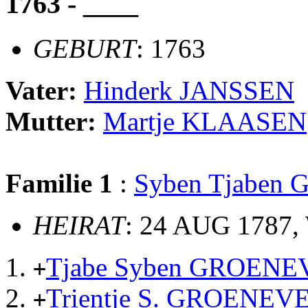
1763 - ____
GEBURT
: 1763
Vater:
Hinderk JANSSEN
Mutter:
Martje KLAASEN
Familie 1
:
Syben Tjabe
HEIRAT
: 24 AUG 1787,
Tjabe Syben GROEN
+
Trientje S. GROENEV
+