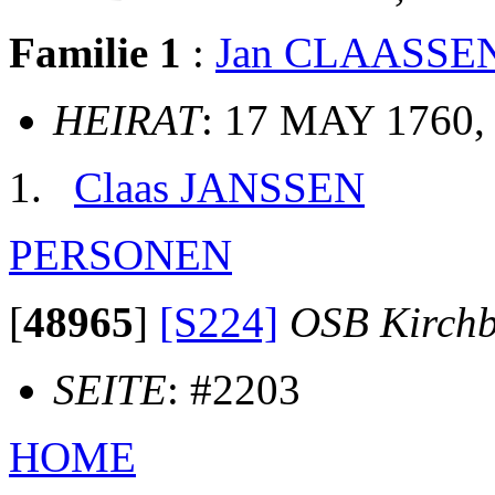
Familie 1
:
Jan CLAASSE
HEIRAT
: 17 MAY 1760,
Claas JANSSEN
PERSONEN
[
48965
]
[S224]
OSB Kirch
SEITE
: #2203
HOME