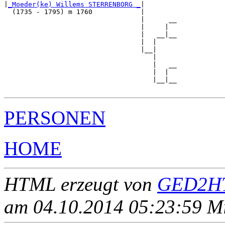
|
_Moeder(ke) Willems STERRENBORG _
|

  (1735 - 1795) m 1760            |

                                  |      __

                                  |     |  

                                  |   __|__

                                  |  |     

                                  |__|

                                     |

                                     |   __

                                     |  |  

                                     |__|__

PERSONEN
HOME
HTML erzeugt von
GED2HT
am 04.10.2014 05:23:59 Mit