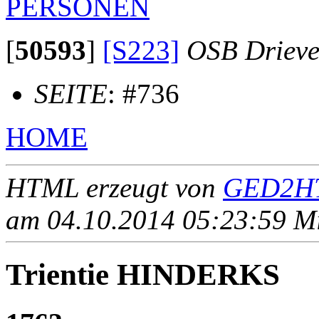
PERSONEN
[
50593
]
[S223]
OSB Drieve
SEITE
: #736
HOME
HTML erzeugt von
GED2HT
am 04.10.2014 05:23:59 Mit
Trientie HINDERKS