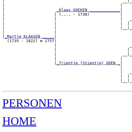
|                                                  __|_
|                                                 |    
|                      
_Klaas GOEKEN _____________
|

|                     | (.... - 1738)             |

|                     |                           |   _
|                     |                           |  | 
|                     |                           |__|_
|                     |                                
|
_Martje KLAASEN _____
|

  (1735 - 1822) m 1757|

                      |                               _
                      |                              | 
                      |                            __|_
                      |                           |    
                      |
_Trientje (Stientje) UDEN _
|

                                                  |

                                                  |   _
                                                  |  | 
                                                  |__|_
PERSONEN
HOME