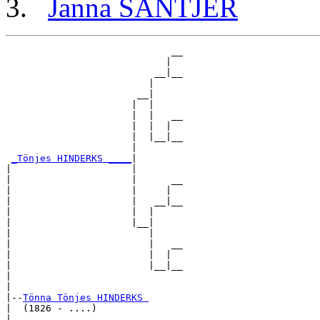
Janna SANTJER
                             __

                            |  

                          __|__

                         |     

                       __|

                      |  |

                      |  |   __

                      |  |  |  

                      |  |__|__

                      |        

_Tönjes HINDERKS ____
|

|                     |

|                     |      __

|                     |     |  

|                     |   __|__

|                     |  |     

|                     |__|

|                        |

|                        |   __

|                        |  |  

|                        |__|__

|                              

|

|--
Tönna Tönjes HINDERKS 
|  (1826 - ....)

|                            __
