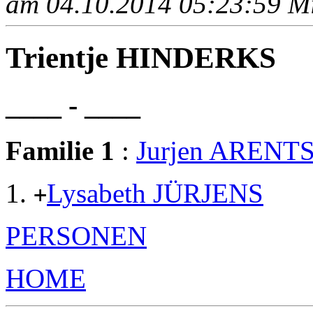
am 04.10.2014 05:23:59 Mit
Trientje HINDERKS
____ - ____
Familie 1
:
Jurjen ARENT
Lysabeth JÜRJENS
+
PERSONEN
HOME