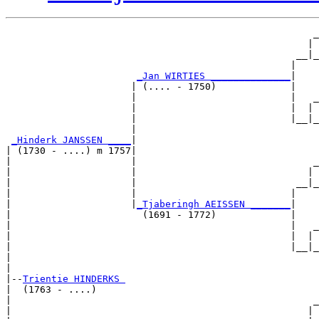
                                                      _
                                                     | 
                                                   __|_
                                                  |    
_Jan WIRTIES ______________
|

                      | (.... - 1750)             |

                      |                           |   _
                      |                           |  | 
                      |                           |__|_
                      |                                
_Hinderk JANSSEN ____
|

| (1730 - ....) m 1757|

|                     |                               _
|                     |                              | 
|                     |                            __|_
|                     |                           |    
|                     |
_Tjaberingh AEISSEN _______
|

|                       (1691 - 1772)             |

|                                                 |   _
|                                                 |  | 
|                                                 |__|_
|                                                      
|

|--
Trientie HINDERKS 
|  (1763 - ....)

|                                                     _
|                                                    | 