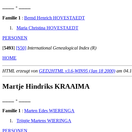
____ - ____
Familie 1
:
Bernd Henrich HOVESTAEDT
Maria Christina HOVESTAEDT
PERSONEN
[
5493
]
[S50]
International Genealogical Index (R)
HOME
HTML erzeugt von
GED2HTML v3.6-WIN95 (Jan 18 2000)
am 04.10
Martje Hindriks KRAAIMA
____ - ____
Familie 1
:
Marten Edes WIERENGA
Trijntje Martens WIERINGA
PERSONEN