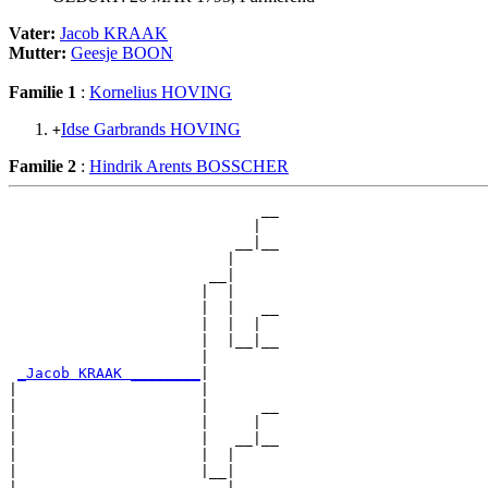
Vater:
Jacob KRAAK
Mutter:
Geesje BOON
Familie 1
:
Kornelius HOVING
Idse Garbrands HOVING
+
Familie 2
:
Hindrik Arents BOSSCHER
                             __

                            |  

                          __|__

                         |     

                       __|

                      |  |

                      |  |   __

                      |  |  |  

                      |  |__|__

                      |        

_Jacob KRAAK ________
|

|                     |

|                     |      __

|                     |     |  

|                     |   __|__

|                     |  |     

|                     |__|

|                        |
