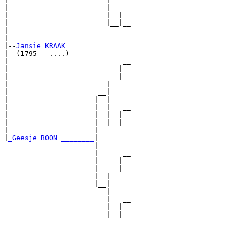
|                        |   __

|                        |  |  

|                        |__|__

|                              

|

|--
Jansie KRAAK 
|  (1795 - ....)

|                            __

|                           |  

|                         __|__

|                        |     

|                      __|

|                     |  |

|                     |  |   __

|                     |  |  |  

|                     |  |__|__

|                     |        

|
_Geesje BOON ________
|

                      |

                      |      __

                      |     |  

                      |   __|__

                      |  |     

                      |__|

                         |

                         |   __

                         |  |  

                         |__|__
