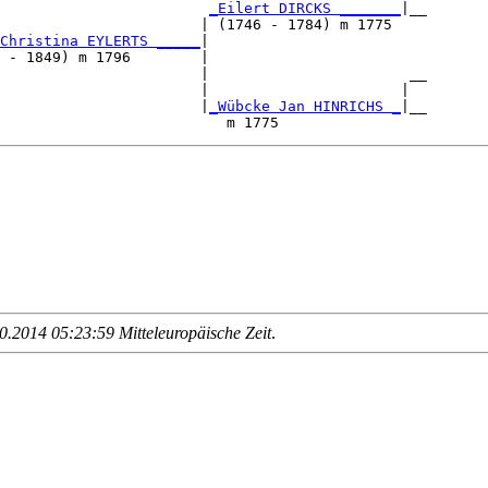
                        
_Eilert DIRCKS _______
|__

                       | (1746 - 1784) m 1775    

Christina EYLERTS _____
|

 - 1849) m 1796        |

                       |                       __

                       |                      |  

                       |
_Wübcke Jan HINRICHS _
|__

.2014 05:23:59 Mitteleuropäische Zeit
.