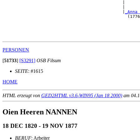
                                                |      
                                                |      
                                                |
_Anna 
                                                  (1776
                                                       
                                                       
                                                       
PERSONEN
[
51733
]
[S3291]
OSB Filsum
SEITE
: #1615
HOME
HTML erzeugt von
GED2HTML v3.6-WIN95 (Jan 18 2000)
am 04.10
Oien Heeren NANNEN
18 DEC 1820 - 19 NOV 1877
BERUF
: Arbeiter