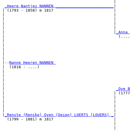
                                                |      
_Heere Nantjes NANNEN _________________________
|

| (1793 - 1858) m 1817                          |

|                                               |      
|                                               |      
|                                               |      
|                                               |      
|                                               |
_Anna 
|                                                 (....
|                                                      
|                                                      
|                                                      
|                                                      
|

|--
Nanne Heeren NANNEN 
|  (1818 - ....)

|                                                      
|                                                      
|                                                      
|                                                      
|                                                
_Oye B
|                                               | (1777
|                                               |      
|                                               |      
|                                               |      
|                                               |      
|
_Renste (Renske) Oyen (Oeien) LOERTS (LOUERS) _
|

  (1799 - 1881) m 1817                          |

                                                |      
                                                |      