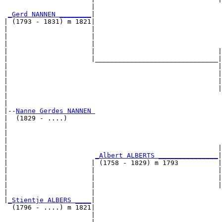
                      |                                
_Gerd NANNEN ________
|

| (1793 - 1831) m 1821|

|                     |                                
|                     |                                
|                     |                                
|                     |                               |
|                     |_______________________________|

|                                                     |

|                                                     |
|                                                     |
|                                                     |
|                                                      
|

|--
Nanne Gerdes NANNEN 
|  (1829 - ....)

|                                                      
|                                                      
|                                                      
|                                                     |
|                      
_Albert ALBERTS _______________
|

|                     | (1758 - 1829) m 1793          |

|                     |                               |
|                     |                               |
|                     |                               |
|                     |                                
|
_Stientje ALBERS ____
|

  (1796 - ....) m 1821|

                      |                                