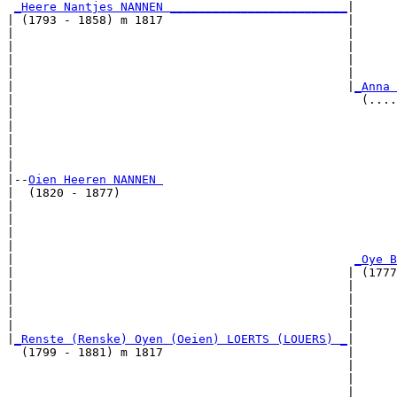
_Heere Nantjes NANNEN _________________________
|

| (1793 - 1858) m 1817                          |

|                                               |      
|                                               |      
|                                               |      
|                                               |      
|                                               |
_Anna 
|                                                 (....
|                                                      
|                                                      
|                                                      
|                                                      
|

|--
Oien Heeren NANNEN 
|  (1820 - 1877)

|                                                      
|                                                      
|                                                      
|                                                      
|                                                
_Oye B
|                                               | (1777
|                                               |      
|                                               |      
|                                               |      
|                                               |      
|
_Renste (Renske) Oyen (Oeien) LOERTS (LOUERS) _
|

  (1799 - 1881) m 1817                          |

                                                |      
                                                |      
                                                |      