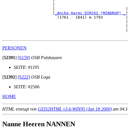
                      |                                
                      |                                
                      |                               |
                      |
_Ancke Harms DIRCKS (MINDRUP) _
|

                        (1761 - 1841) m 1793          |

                                                      |
                                                      |
                                                      |
PERSONEN
[
52391
]
[S159]
OSB Potshausen
SEITE
: #1195
[
52392
]
[S222]
OSB Loga
SEITE
: #2566
HOME
HTML erzeugt von
GED2HTML v3.6-WIN95 (Jan 18 2000)
am 04.10
Nanne Heeren NANNEN