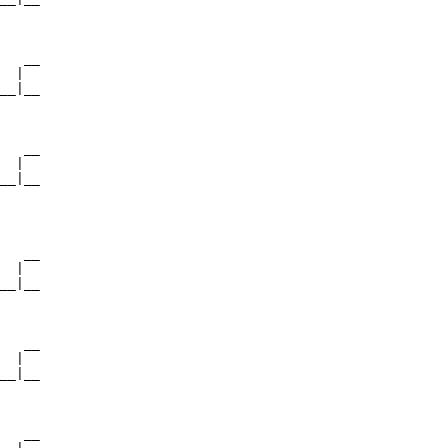
     

   __

  |  

__|__

     

   __

  |  

__|__

     

   __

  |  

__|__

     

   __

  |  

__|__

     

   __
