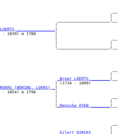
                                               __

                                              |  

                        ______________________|__

                       |                         

LOERTS ________________
|

 - 1839) m 1788        |

                       |                       __

                       |                      |  

                       |______________________|__

                                                 

                                               __

                                              |  

                        
_Broer LOERTS ________
|__

                       | (1734 - 1809)           

ROERS (BÖRING, LOERS) _
|

 - 1854) m 1796        |

                       |                       __

                       |                      |  

                       |
_Rensche OYEN ________
|__

                                                 

                                               __

                                              |  

                        
_Eilert DIRCKS _______
|__
