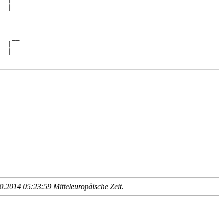
  |  

__|__

     

   __

  |  

__|__

.2014 05:23:59 Mitteleuropäische Zeit
.