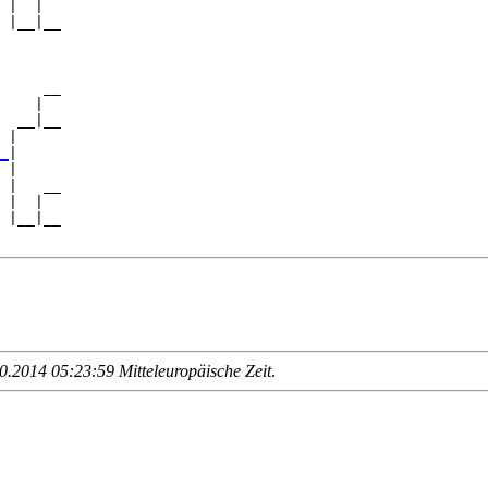
 |  |  

 |__|__

       

     __

    |  

  __|__

 |     

_
|

 |

 |   __

 |  |  

 |__|__

.2014 05:23:59 Mitteleuropäische Zeit
.