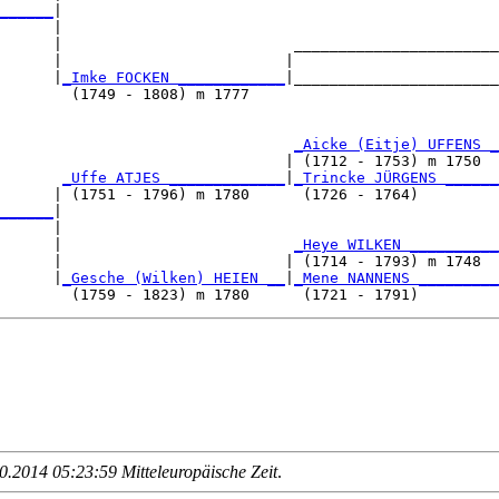
______
|

      |

      |                          _______________________

      |                         |                       

      |
_Imke FOCKEN ____________
|_______________________

        (1749 - 1808) m 1777                            

                                 
_Aicke (Eitje) UFFENS _
                                | (1712 - 1753) m 1750  

       
_Uffe ATJES _____________
|
_Trincke JÜRGENS ______
      | (1751 - 1796) m 1780      (1726 - 1764)         

______
|

      |

      |                          
_Heye WILKEN __________
      |                         | (1714 - 1793) m 1748  

      |
_Gesche (Wilken) HEIEN __
|
_Mene NANNENS _________
.2014 05:23:59 Mitteleuropäische Zeit
.