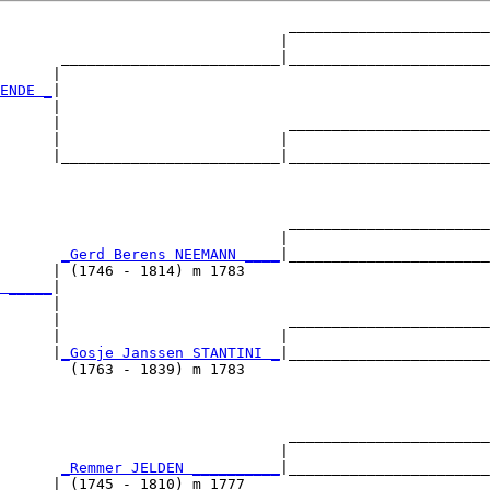
                                 _______________________

                                |                       

       _________________________|_______________________

      |                                                 

ENDE _
|

      |

      |                          _______________________

      |                         |                       

      |_________________________|_______________________

                                                        

                                 _______________________

                                |                       

       
_Gerd Berens NEEMANN ____
|_______________________

      | (1746 - 1814) m 1783                            

 _____
|

      |

      |                          _______________________

      |                         |                       

      |
_Gosje Janssen STANTINI _
|_______________________

        (1763 - 1839) m 1783                            

                                 _______________________

                                |                       

       
_Remmer JELDEN __________
|_______________________

      | (1745 - 1810) m 1777                            
