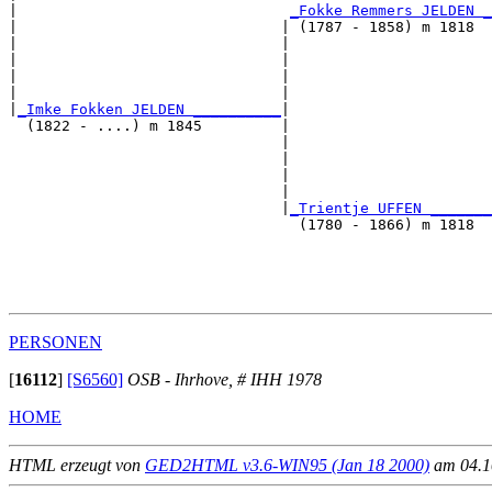
|                               
_Fokke Remmers JELDEN _
|                              | (1787 - 1858) m 1818  
|                              |                       
|                              |                       
|                              |                       
|                              |                       
|
_Imke Fokken JELDEN __________
|

  (1822 - ....) m 1845         |

                               |                       
                               |                       
                               |                       
                               |                       
                               |
_Trientje UFFEN _______
                                 (1780 - 1866) m 1818  
                                                       
                                                       
                                                       
PERSONEN
[
16112
]
[S6560]
OSB - Ihrhove, # IHH 1978
HOME
HTML erzeugt von
GED2HTML v3.6-WIN95 (Jan 18 2000)
am 04.10