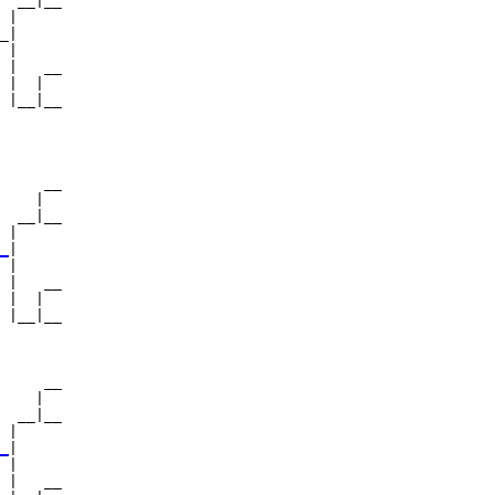
  __|__

 |     

_|

 |

 |   __

 |  |  

 |__|__

       

     __

    |  

  __|__

 |     

_
|

 |

 |   __

 |  |  

 |__|__

       

     __

    |  

  __|__

 |     

_
|

 |

 |   __
