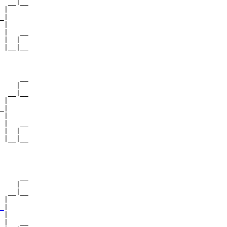
  __|__

 |     

_|

 |

 |   __

 |  |  

 |__|__

       

     __

    |  

  __|__

 |     

_|

 |

 |   __

 |  |  

 |__|__

       

     __

    |  

  __|__

 |     

_
|

 |

 |   __
