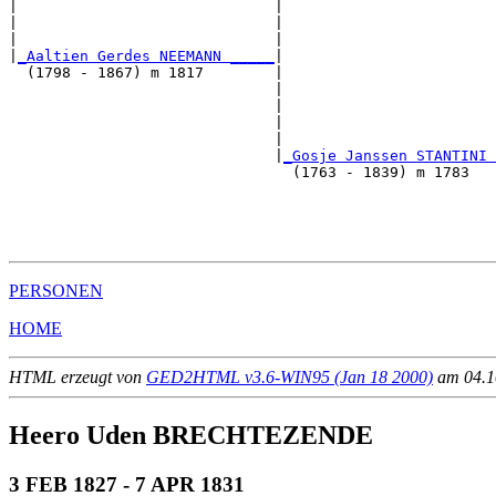
|                             |                        
|                             |                        
|                             |                        
|
_Aaltien Gerdes NEEMANN _____
|

  (1798 - 1867) m 1817        |

                              |                        
                              |                        
                              |                        
                              |                        
                              |
_Gosje Janssen STANTINI 
                                (1763 - 1839) m 1783   
                                                       
                                                       
                                                       
PERSONEN
HOME
HTML erzeugt von
GED2HTML v3.6-WIN95 (Jan 18 2000)
am 04.10
Heero Uden BRECHTEZENDE
3 FEB 1827 - 7 APR 1831