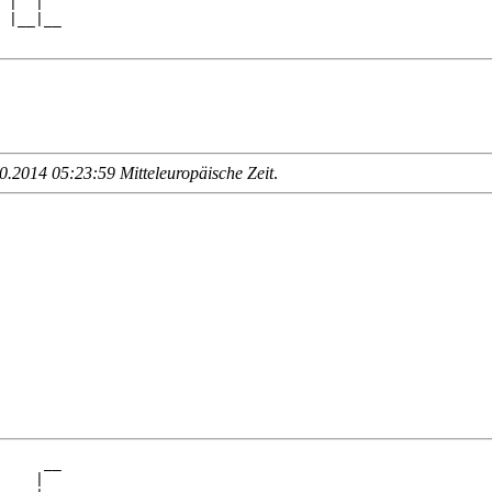
 |  |  

 |__|__

.2014 05:23:59 Mitteleuropäische Zeit
.
     __

    |  
