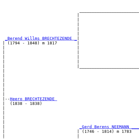
                                                       
                                                       
                               ________________________
                              |                        
                              |                        
                              |                        
                              |                        
                              |                        
_Berend Willms BRECHTEZENDE _
|

| (1794 - 1848) m 1817        |

|                             |                        
|                             |                        
|                             |                        
|                             |                        
|                             |________________________
|                                                      
|                                                      
|                                                      
|                                                      
|                                                      
|

|--
Heero BRECHTEZENDE 
|  (1838 - 1838)

|                                                      
|                                                      
|                                                      
|                                                      
|                              
_Gerd Berens NEEMANN ___
|                             | (1746 - 1814) m 1783   
|                             |                        