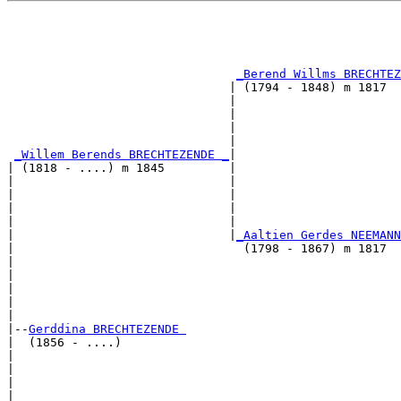
                                                       
                                                       
                                                       
                                                       
_Berend Willms BRECHTEZ
                               | (1794 - 1848) m 1817  
                               |                       
                               |                       
                               |                       
                               |                       
_Willem Berends BRECHTEZENDE _
|

| (1818 - ....) m 1845         |

|                              |                       
|                              |                       
|                              |                       
|                              |                       
|                              |
_Aaltien Gerdes NEEMANN
|                                (1798 - 1867) m 1817  
|                                                      
|                                                      
|                                                      
|                                                      
|

|--
Gerddina BRECHTEZENDE 
|  (1856 - ....)

|                                                      
|                                                      
|                                                      
|                                                      