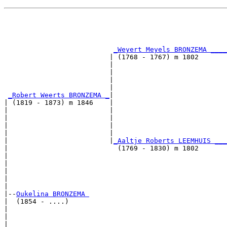
                                                       
                                                       
_Weyert Meyels BRONZEMA ____
                          | (1768 - 1767) m 1802       
                          |                           
                          |                            
                          |                            
                          |                            
_Robert Weerts BRONZEMA _
|

| (1819 - 1873) m 1846    |

|                         |                           
|                         |                            
|                         |                            
|                         |                            
|                         |
_Aaltje Roberts LEEMHUIS ___
|                           (1769 - 1830) m 1802       
|                                                     
|                                                      
|                                                      
|                                                      
|

|--
Oukelina BRONZEMA 
|  (1854 - ....)

|                                                      
|                                                      
|                                                      