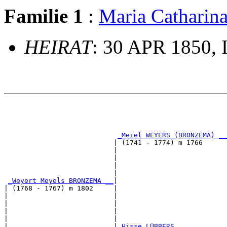
Familie 1
:
Maria Cathari
HEIRAT
: 30 APR 1850, 
                                                       
                                                       
                                                       
_Meiel WEYERS (BRONZEMA) __
                           | (1741 - 1774) m 1766      
                           |                           
                           |                           
                           |                           
                           |                           
_Weyert Meyels BRONZEMA __
|

| (1768 - 1767) m 1802     |

|                          |                           
|                          |                           
|                          |                           
|                          |                           
|                          |
_Hisse LÜBBERS ____________