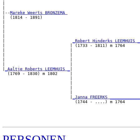
|                                                      
|

|--
Mareke Weerts BRONZEMA 
|  (1814 - 1891)

|                                                      
|                                                      
|                                                      
|                                                      
|                           
_Robert Hinderks LEEMHUIS _
|                          | (1733 - 1811) m 1764      
|                          |                           
|                          |                           
|                          |                           
|                          |                           
|
_Aaltje Roberts LEEMHUIS _
|

  (1769 - 1830) m 1802     |

                           |                           
                           |                           
                           |                           
                           |                           
                           |
_Janna FREERKS ____________
                             (1744 - ....) m 1764      
                                                       
                                                       
                                                       
PERSONEN