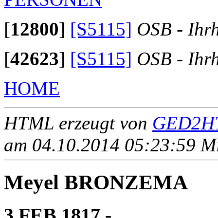
[
12800
]
[S5115]
OSB - Ihr
[
42623
]
[S5115]
OSB - Ihr
HOME
HTML erzeugt von
GED2HT
am 04.10.2014 05:23:59 Mit
Meyel BRONZEMA
3 FEB 1817 - ____