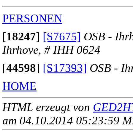
PERSONEN
[
18247
]
[S7675]
OSB - Ihr
Ihrhove, # IHH 0624
[
44598
]
[S17393]
OSB - Ih
HOME
HTML erzeugt von
GED2HT
am 04.10.2014 05:23:59 Mit