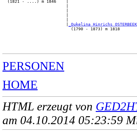
  (1821 - ....) m 1846    |

                          |                           
                          |                            
                          |                            
                          |                            
                          |
_Oukelina Hinrichs OSTERBEEK
                            (1790 - 1873) m 1818       
                                                      
                                                       
                                                       
PERSONEN
HOME
HTML erzeugt von
GED2HT
am 04.10.2014 05:23:59 Mit