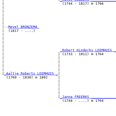
|                            (1744 - 1817) m 1766      
|                                                      
|                                                      
|                                                      
|                                                      
|

|--
Meyel BRONZEMA 
|  (1817 - ....)

|                                                      
|                                                      
|                                                      
|                                                      
|                           
_Robert Hinderks LEEMHUIS _
|                          | (1733 - 1811) m 1764      
|                          |                           
|                          |                           
|                          |                           
|                          |                           
|
_Aaltje Roberts LEEMHUIS _
|

  (1769 - 1830) m 1802     |

                           |                           
                           |                           
                           |                           
                           |                           
                           |
_Janna FREERKS ____________
                             (1744 - ....) m 1764      
                                                       
                                                       
                                                       