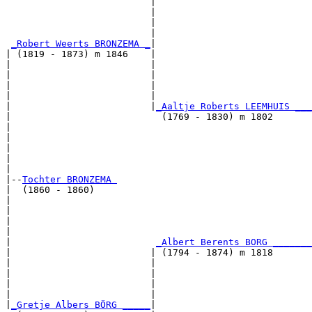
                          |                           
                          |                            
                          |                            
                          |                            
_Robert Weerts BRONZEMA _
|

| (1819 - 1873) m 1846    |

|                         |                           
|                         |                            
|                         |                            
|                         |                            
|                         |
_Aaltje Roberts LEEMHUIS ___
|                           (1769 - 1830) m 1802       
|                                                     
|                                                      
|                                                      
|                                                      
|

|--
Tochter BRONZEMA 
|  (1860 - 1860)

|                                                      
|                                                      
|                                                      
|                                                      
|                          
_Albert Berents BORG _______
|                         | (1794 - 1874) m 1818       
|                         |                           
|                         |                            
|                         |                            
|                         |                            
|
_Gretje Albers BÖRG _____
|
