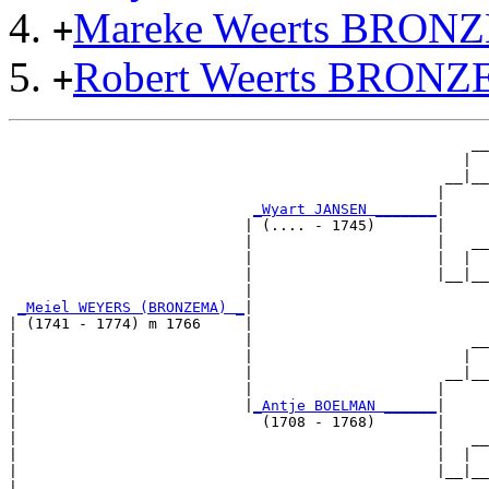
Mareke Weerts BRON
+
Robert Weerts BRON
+
                                                     __

                                                    |  

                                                  __|__

                                                 |     

_Wyart JANSEN _______
|

                           | (.... - 1745)       |

                           |                     |   __

                           |                     |  |  

                           |                     |__|__

                           |                           

_Meiel WEYERS (BRONZEMA) _
|

| (1741 - 1774) m 1766     |

|                          |                         __

|                          |                        |  

|                          |                      __|__

|                          |                     |     

|                          |
_Antje BOELMAN ______
|

|                            (1708 - 1768)       |

|                                                |   __

|                                                |  |  

|                                                |__|__

|                                                      
