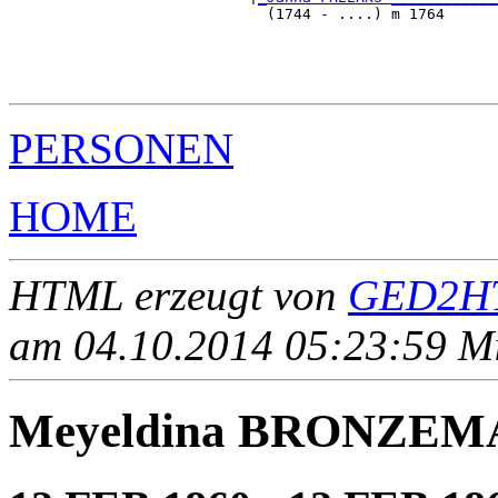
                             (1744 - ....) m 1764      
                                                       
                                                       
                                                       
PERSONEN
HOME
HTML erzeugt von
GED2HT
am 04.10.2014 05:23:59 Mit
Meyeldina BRONZEM