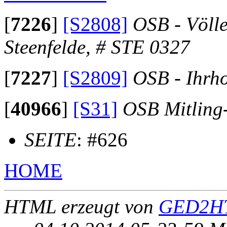
[
7226
]
[S2808]
OSB - Völl
Steenfelde, # STE 0327
[
7227
]
[S2809]
OSB - Ihrh
[
40966
]
[S31]
OSB Mitling
SEITE
: #626
HOME
HTML erzeugt von
GED2HT