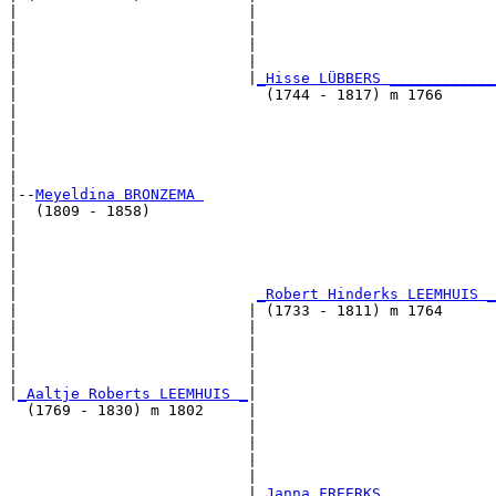
|                          |                           
|                          |                           
|                          |                           
|                          |                           
|                          |
_Hisse LÜBBERS ____________
|                            (1744 - 1817) m 1766      
|                                                      
|                                                      
|                                                      
|                                                      
|

|--
Meyeldina BRONZEMA 
|  (1809 - 1858)

|                                                      
|                                                      
|                                                      
|                                                      
|                           
_Robert Hinderks LEEMHUIS _
|                          | (1733 - 1811) m 1764      
|                          |                           
|                          |                           
|                          |                           
|                          |                           
|
_Aaltje Roberts LEEMHUIS _
|

  (1769 - 1830) m 1802     |

                           |                           
                           |                           
                           |                           
                           |                           
                           |
_Janna FREERKS ____________