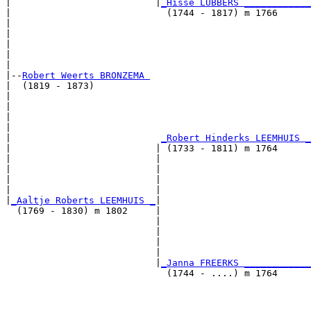
|                          |
_Hisse LÜBBERS ____________
|                            (1744 - 1817) m 1766      
|                                                      
|                                                      
|                                                      
|                                                      
|

|--
Robert Weerts BRONZEMA 
|  (1819 - 1873)

|                                                      
|                                                      
|                                                      
|                                                      
|                           
_Robert Hinderks LEEMHUIS _
|                          | (1733 - 1811) m 1764      
|                          |                           
|                          |                           
|                          |                           
|                          |                           
|
_Aaltje Roberts LEEMHUIS _
|

  (1769 - 1830) m 1802     |

                           |                           
                           |                           
                           |                           
                           |                           
                           |
_Janna FREERKS ____________
                             (1744 - ....) m 1764      
                                                       
                                                       
                                                       