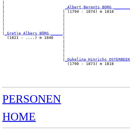
|                                                      
|                          
_Albert Berents BORG _______
|                         | (1794 - 1874) m 1818       
|                         |                           
|                         |                            
|                         |                            
|                         |                            
|
_Gretje Albers BÖRG _____
|

  (1821 - ....) m 1846    |

                          |                           
                          |                            
                          |                            
                          |                            
                          |
_Oukelina Hinrichs OSTERBEEK
                            (1790 - 1873) m 1818       
                                                      
                                                       
                                                       
PERSONEN
HOME