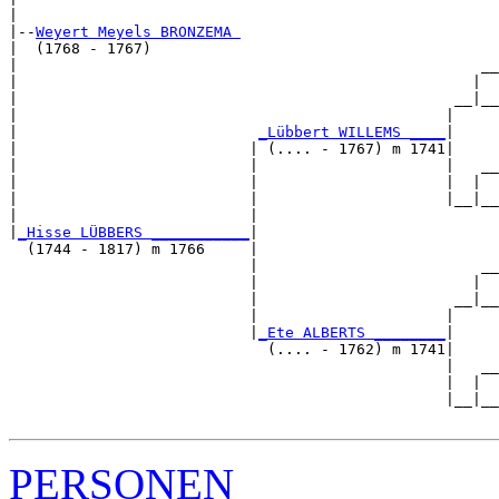
|

|--
Weyert Meyels BRONZEMA 
|  (1768 - 1767)

|                                                    __

|                                                   |  

|                                                 __|__

|                                                |     

|                           
_Lübbert WILLEMS ____
|

|                          | (.... - 1767) m 1741|

|                          |                     |   __

|                          |                     |  |  

|                          |                     |__|__

|                          |                           

|
_Hisse LÜBBERS ___________
|

  (1744 - 1817) m 1766     |

                           |                         __

                           |                        |  

                           |                      __|__

                           |                     |     

                           |
_Ete ALBERTS ________
|

                             (.... - 1762) m 1741|

                                                 |   __

                                                 |  |  

                                                 |__|__

PERSONEN