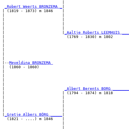
                          |                            
_Robert Weerts BRONZEMA _
|

| (1819 - 1873) m 1846    |

|                         |                           
|                         |                            
|                         |                            
|                         |                            
|                         |
_Aaltje Roberts LEEMHUIS ___
|                           (1769 - 1830) m 1802       
|                                                     
|                                                      
|                                                      
|                                                      
|

|--
Meyeldina BRONZEMA 
|  (1860 - 1860)

|                                                      
|                                                      
|                                                      
|                                                      
|                          
_Albert Berents BORG _______
|                         | (1794 - 1874) m 1818       
|                         |                           
|                         |                            
|                         |                            
|                         |                            
|
_Gretje Albers BÖRG _____
|

  (1821 - ....) m 1846    |

                          |                           
                          |                            