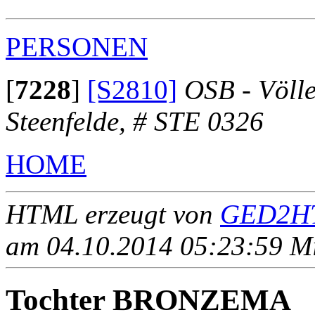
PERSONEN
[
7228
]
[S2810]
OSB - Völl
Steenfelde, # STE 0326
HOME
HTML erzeugt von
GED2HT
am 04.10.2014 05:23:59 Mit
Tochter BRONZEMA