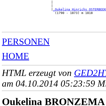
                          |                            
                          |                            
                          |
_Oukelina Hinrichs OSTERBEEK
                            (1790 - 1873) m 1818       
                                                      
                                                       
                                                       
PERSONEN
HOME
HTML erzeugt von
GED2HT
am 04.10.2014 05:23:59 Mit
Oukelina BRONZEMA