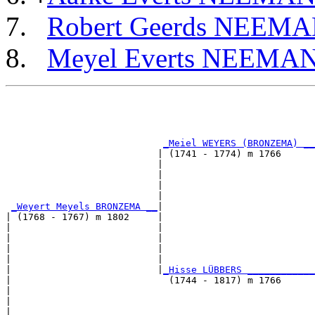
Robert Geerds NEEM
Meyel Everts NEEMA
                                                       
                                                       
                                                       
_Meiel WEYERS (BRONZEMA) __
                           | (1741 - 1774) m 1766      
                           |                           
                           |                           
                           |                           
                           |                           
_Weyert Meyels BRONZEMA __
|

| (1768 - 1767) m 1802     |

|                          |                           
|                          |                           
|                          |                           
|                          |                           
|                          |
_Hisse LÜBBERS ____________
|                            (1744 - 1817) m 1766      
|                                                      
|                                                      
|                                                      