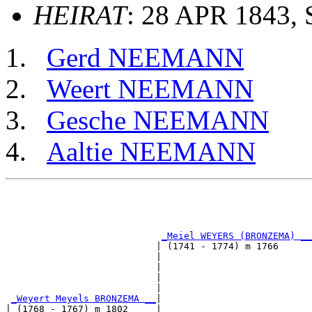
HEIRAT
: 28 APR 1843, 
Gerd NEEMANN
Weert NEEMANN
Gesche NEEMANN
Aaltie NEEMANN
                                                       
                                                       
                                                       
_Meiel WEYERS (BRONZEMA) __
                           | (1741 - 1774) m 1766      
                           |                           
                           |                           
                           |                           
                           |                           
_Weyert Meyels BRONZEMA __
|

| (1768 - 1767) m 1802     |
