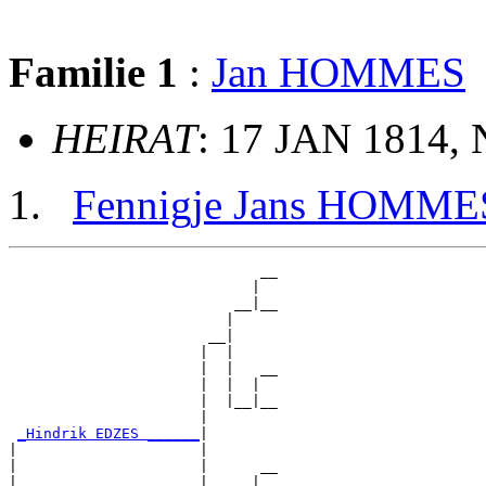
Familie 1
:
Jan HOMMES
HEIRAT
: 17 JAN 1814, 
Fennigje Jans HOMME
                             __

                            |  

                          __|__

                         |     

                       __|

                      |  |

                      |  |   __

                      |  |  |  

                      |  |__|__

                      |        

_Hindrik EDZES ______
|

|                     |

|                     |      __

|                     |     |  
