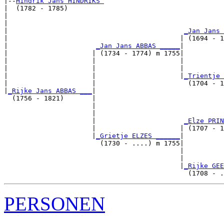
|--
Hindrik Jans HINDRIKS 
|  (1782 - 1785)

|                                                      
|                                                      
|                                            
_Jan Jans 
|                                           | (1694 - 1
|                      
_Jan Jans ABBAS _____
|

|                     | (1734 - 1774) m 1755|

|                     |                     |          
|                     |                     |          
|                     |                     |
_Trientje 
|                     |                       (1704 - 1
|
_Rijke Jans ABBAS ___
|

  (1756 - 1821)       |

                      |                                
                      |                                
                      |                      
_Elze PRIN
                      |                     | (1707 - 1
                      |
_Grietje ELZES ______
|

                        (1730 - ....) m 1755|

                                            |          
                                            |          
                                            |
_Rijke GEE
PERSONEN