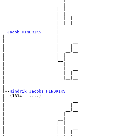
                         |     

                       __|

                      |  |

                      |  |   __

                      |  |  |  

                      |  |__|__

                      |        

_Jacob HINDRIKS _____
|

|                     |

|                     |      __

|                     |     |  

|                     |   __|__

|                     |  |     

|                     |__|

|                        |

|                        |   __

|                        |  |  

|                        |__|__

|                              

|

|--
Hindrik Jacobs HINDRIKS 
|  (1814 - ....)

|                            __

|                           |  

|                         __|__

|                        |     

|                      __|

|                     |  |

|                     |  |   __

|                     |  |  |  
