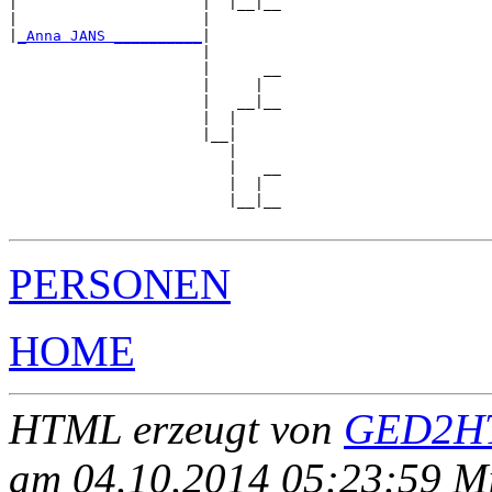
|                     |  |__|__

|                     |        

|
_Anna JANS __________
|

                      |

                      |      __

                      |     |  

                      |   __|__

                      |  |     

                      |__|

                         |

                         |   __

                         |  |  

                         |__|__

PERSONEN
HOME
HTML erzeugt von
GED2HT
am 04.10.2014 05:23:59 Mit