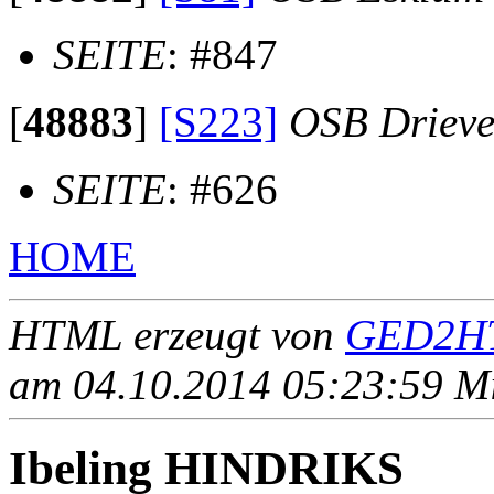
SEITE
: #847
[
48883
]
[S223]
OSB Drieve
SEITE
: #626
HOME
HTML erzeugt von
GED2HT
am 04.10.2014 05:23:59 Mit
Ibeling HINDRIKS