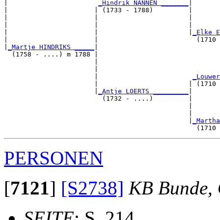
|                       
_Hindrik NANNEN _______
|

|                      | (1733 - 1788)         |

|                      |                       |       
|                      |                       |       
|                      |                       |
_Elke E
|                      |                         (1710 
|
_Martje HINDRIKS _____
|

  (1758 - ....) m 1788 |

                       |                               
                       |                               
                       |                        
_Louwer
                       |                       | (1710 
                       |
_Antje LOERTS _________
|

                         (1732 - ....)         |

                                               |       
                                               |       
                                               |
_Martha
PERSONEN
[
7121
]
[S2738]
KB Bunde, 
SEITE
: S. 214