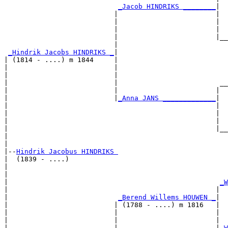
_Jacob HINDRIKS ________
|

                           |                        |

                           |                        |  
                           |                        |  
                           |                        |__
                           |                           
_Hindrik Jacobs HINDRIKS _
|

| (1814 - ....) m 1844     |

|                          |                           
|                          |                           
|                          |                         __
|                          |                        |  
|                          |
_Anna JANS _____________
|

|                                                   |

|                                                   |  
|                                                   |  
|                                                   |__
|                                                      
|

|--
Hindrik Jacobus HINDRIKS 
|  (1839 - ....)

|                                                      
|                                                      
|                                                    
_W
|                                                   |  
|                           
_Berend Willems HOUWEN _
|

|                          | (1788 - ....) m 1816   |

|                          |                        |  
|                          |                        |  
|                          |                        |
_W