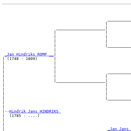
                                                       
                                                       
                                             __________
                                            |          
                       _____________________|

                      |                     |

                      |                     |          
                      |                     |          
                      |                     |__________
                      |                                
_Jan Hindriks ROMP __
|

| (1748 - 1809)       |

|                     |                                
|                     |                                
|                     |                      __________
|                     |                     |          
|                     |_____________________|

|                                           |

|                                           |          
|                                           |          
|                                           |__________
|                                                      
|

|--
Hindrik Jans HINDRIKS 
|  (1785 - ....)

|                                                      
|                                                      
|                                            
_Jan Jans 