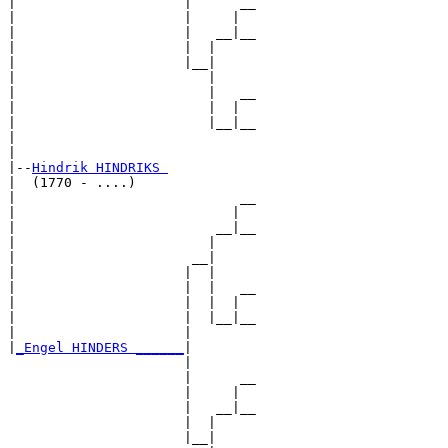
|                     |      __

|                     |     |  

|                     |   __|__

|                     |  |     

|                     |__|

|                        |

|                        |   __

|                        |  |  

|                        |__|__

|                              

|

|--
Hindrik HINDRIKS 
|  (1770 - ....)

|                            __

|                           |  

|                         __|__

|                        |     

|                      __|

|                     |  |

|                     |  |   __

|                     |  |  |  

|                     |  |__|__

|                     |        

|
_Engel HINDERS ______
|

                      |

                      |      __

                      |     |  

                      |   __|__

                      |  |     

                      |__|
