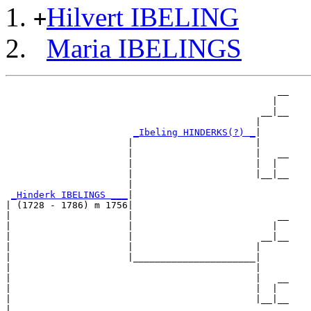
Hilvert IBELING
+
Maria IBELINGS
                                                 __

                                                |  

                                              __|__

                                             |     

_Ibeling HINDERKS(?) _
|

                      |                      |

                      |                      |   __

                      |                      |  |  

                      |                      |__|__

                      |                            

_Hinderk IBELINGS ___
|

| (1728 - 1786) m 1756|

|                     |                          __

|                     |                         |  

|                     |                       __|__

|                     |                      |     

|                     |______________________|

|                                            |

|                                            |   __

|                                            |  |  

|                                            |__|__

|                                                  
