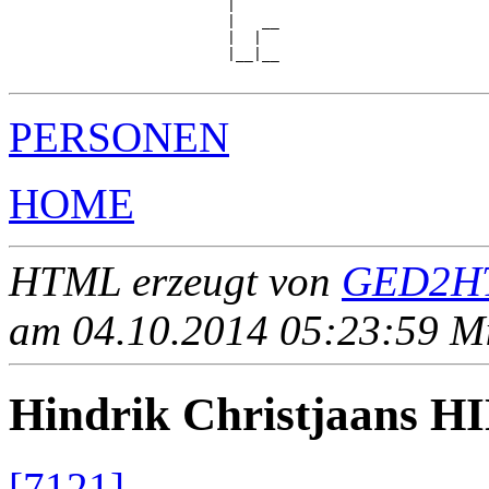
                         |

                         |   __

                         |  |  

                         |__|__

PERSONEN
HOME
HTML erzeugt von
GED2HT
am 04.10.2014 05:23:59 Mit
Hindrik Christjaans 
[7121]