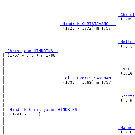
                                                       
                                                       
_Christ
                                               | (1705 
_Hindrik CHRISTJAANS __
|

                       | (1728 - 1772) m 1757  |

                       |                       |       
                       |                       |       
                       |                       |
_Mette 
                       |                         (.... 
_Christjaan HINDRIKS _
|

| (1757 - ....) m 1788 |

|                      |                               
|                      |                               
|                      |                        
_Evert 
|                      |                       | (1710 
|                      |
_Talle Everts SANDMAN _
|

|                        (1735 - 1763) m 1757  |

|                                              |       
|                                              |       
|                                              |
_Greetj
|                                                (1710 
|

|--
Hindrik Christjaans HINDRIKS 
|  (1791 - ....)

|                                                      
|                                                      
|                                               
_Nanne 
|                                              | (1710 