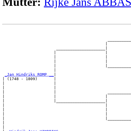
Mutter:
Rijke Jans ABBA
                                                       
                                                       
                                             __________
                                            |          
                       _____________________|

                      |                     |

                      |                     |          
                      |                     |          
                      |                     |__________
                      |                                
_Jan Hindriks ROMP __
|

| (1748 - 1809)       |

|                     |                                
|                     |                                
|                     |                      __________
|                     |                     |          
|                     |_____________________|

|                                           |

|                                           |          
|                                           |          
|                                           |__________
|                                                      
|
