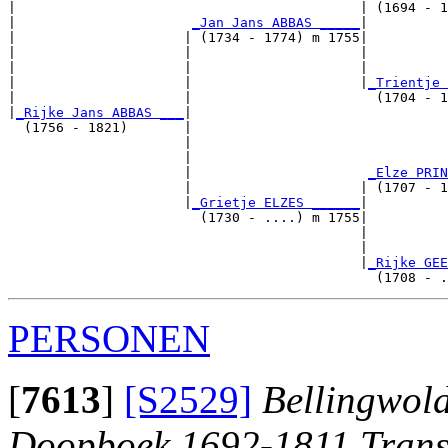
|                                           | (1694 - 1
|                      
_Jan Jans ABBAS _____
|

|                     | (1734 - 1774) m 1755|

|                     |                     |          
|                     |                     |          
|                     |                     |
_Trientje 
|                     |                       (1704 - 1
|
_Rijke Jans ABBAS ___
|

  (1756 - 1821)       |

                      |                                
                      |                                
                      |                      
_Elze PRIN
                      |                     | (1707 - 1
                      |
_Grietje ELZES ______
|

                        (1730 - ....) m 1755|

                                            |          
                                            |          
                                            |
_Rijke GEE
PERSONEN
[
7613
]
[S2529]
Bellingwol
Doopboek 1692-1811 Trans