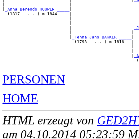
|                          |                           
|
_Anna Berends HOUWEN _____
|

  (1817 - ....) m 1844     |

                           |                           
                           |                           
                           |                         
_J
                           |                        |  
                           |
_Fenna Jans BAKKER _____
|

                             (1793 - ....) m 1816   |

                                                    |  
                                                    |  
                                                    |
_A
PERSONEN
HOME
HTML erzeugt von
GED2HT
am 04.10.2014 05:23:59 Mit