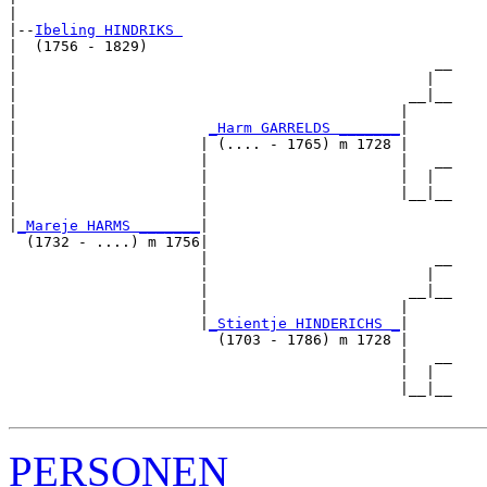
|

|--
Ibeling HINDRIKS 
|  (1756 - 1829)

|                                                __

|                                               |  

|                                             __|__

|                                            |     

|                      
_Harm GARRELDS _______
|

|                     | (.... - 1765) m 1728 |

|                     |                      |   __

|                     |                      |  |  

|                     |                      |__|__

|                     |                            

|
_Mareje HARMS _______
|

  (1732 - ....) m 1756|

                      |                          __

                      |                         |  

                      |                       __|__

                      |                      |     

                      |
_Stientje HINDERICHS _
|

                        (1703 - 1786) m 1728 |

                                             |   __

                                             |  |  

                                             |__|__

PERSONEN