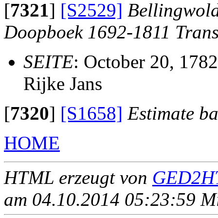
[
7321
]
[S2529]
Bellingwol
Doopboek 1692-1811 Trans
SEITE
: October 20, 1782
Rijke Jans
[
7320
]
[S1658]
Estimate ba
HOME
HTML erzeugt von
GED2HT
am 04.10.2014 05:23:59 Mit