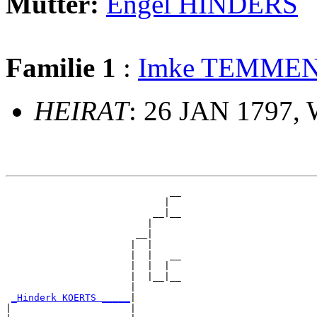
Mutter:
Engel HINDERS
Familie 1
:
Imke TEMME
HEIRAT
: 26 JAN 1797,
                             __

                            |  

                          __|__

                         |     

                       __|

                      |  |

                      |  |   __

                      |  |  |  

                      |  |__|__

                      |        

_Hinderk KOERTS _____
|

|                     |
