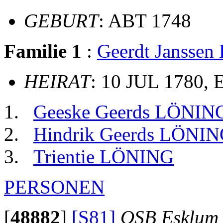
GEBURT
: ABT 1748
Familie 1
:
Geerdt Jansse
HEIRAT
: 10 JUL 1780,
Geeske Geerds LÖNIN
Hindrik Geerds LÖNI
Trientie LÖNING
PERSONEN
[
48882
]
[S81]
OSB Esklum