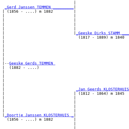
                               |                       
_Gerd Janssen TEMMEN _________
|

| (1856 - ....) m 1882         |

|                              |                       
|                              |                       
|                              |                       
|                              |                       
|                              |
_Geeske Dirks STAMM ___
|                                (1817 - 1889) m 1840  
|                                                      
|                                                      
|                                                      
|                                                      
|

|--
Geeske Gerds TEMMEN 
|  (1882 - ....)

|                                                      
|                                                      
|                                                      
|                                                      
|                               
_Jan Geerds KLOSTERHUIS
|                              | (1812 - 1864) m 1845  
|                              |                       
|                              |                       
|                              |                       
|                              |                       
|
_Doortje Janssen KLOSTERHUIS _
|

  (1856 - ....) m 1882         |

                               |                       
                               |                       