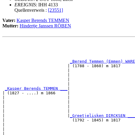
EREIGNIS
: IHH 4133
Quellenverweis :
[23551]
Vater:
Kasper Berends TEMMEN
Mutter:
Hindertje Janssen RÖBEN
                                                       
                                                       
                                                       
_Berend Temmen (Emmen) WARE
                           | (1788 - 1860) m 1817      
                           |                           
                           |                           
                           |                           
                           |                           
_Kasper Berends TEMMEN ___
|

| (1827 - ....) m 1866     |

|                          |                           
|                          |                           
|                          |                           
|                          |                           
|                          |
_Greetjelisken DIRCKSEN ___
|                            (1792 - 1845) m 1817      
|                                                      
|                                                      
|                                                      