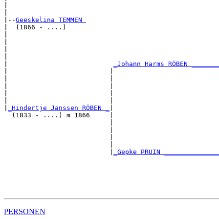
|                                                      
|

|--
Geeskelina TEMMEN 
|  (1866 - ....)

|                                                      
|                                                      
|                                                      
|                                                      
|                           
_Johann Harms RÖBEN _______
|                          |                           
|                          |                           
|                          |                           
|                          |                           
|                          |                           
|
_Hindertje Janssen RÖBEN _
|

  (1833 - ....) m 1866     |

                           |                           
                           |                           
                           |                           
                           |                           
                           |
_Gepke PRUIN ______________
                                                       
                                                       
                                                       
                                                       
PERSONEN