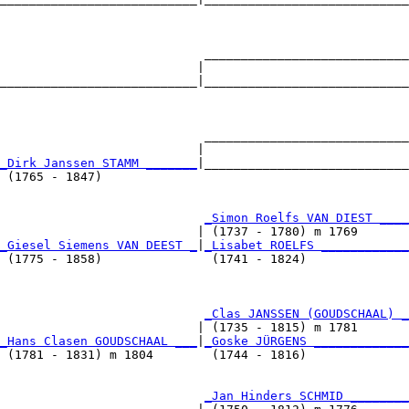
                                                        

                            ____________________________

                           |                            

___________________________|____________________________

                                                        

                            ____________________________

                           |                            

_Dirk Janssen STAMM _______
|____________________________

 (1765 - 1847)                                          

                            
_Simon Roelfs VAN DIEST ____
                           | (1737 - 1780) m 1769       

_Giesel Siemens VAN DEEST _
|
_Lisabet ROELFS ____________
 (1775 - 1858)               (1741 - 1824)              

                            
_Clas JANSSEN (GOUDSCHAAL) _
                           | (1735 - 1815) m 1781       

_Hans Clasen GOUDSCHAAL ___
|
_Goske JÜRGENS _____________
 (1781 - 1831) m 1804        (1744 - 1816)              

                            
_Jan Hinders SCHMID ________