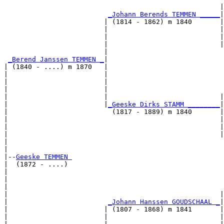
                                                      |
_Johann Berends TEMMEN _____
|

                         | (1814 - 1862) m 1840       |

                         |                            |
                         |                            |
                         |                            |
                         |                             
_Berend Janssen TEMMEN _
|

| (1840 - ....) m 1870   |

|                        |                             
|                        |                             
|                        |                             
|                        |                            |
|                        |
_Geeske Dirks STAMM ________
|

|                          (1817 - 1889) m 1840       |

|                                                     |
|                                                     |
|                                                     |
|                                                      
|

|--
Geeske TEMMEN 
|  (1872 - ....)

|                                                      
|                                                      
|                                                      
|                                                     |
|                         
_Johann Hanssen GOUDSCHAAL _
|

|                        | (1807 - 1868) m 1841       |

|                        |                            |