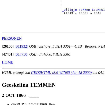
                               |                       
                               |                       
                               |
_Olligje Fokken LEEMHUI
                                 (1819 - 1866) m 1845  
                                                       
                                                       
                                                       
PERSONEN
[
26100
]
[S11932]
OSB - Ihrhove, # IHH 3361~~OSB - Ihrhove, # I
[
47401
]
[S17730]
OSB - Ihrhove, # IHH 3361
HOME
HTML erzeugt von
GED2HTML v3.6-WIN95 (Jan 18 2000)
am 04.10
Geeskelina TEMMEN
2 OCT 1866 - ____
GEBURT
: 2 OCT 1866, Ihren