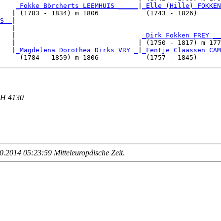
    
_Fokke Börcherts LEEMHUIS _____
|
_Elle (Hille) FOKKEN
   | (1783 - 1834) m 1806            (1743 - 1826)      
S _
|

   |

   |                                
_Dirk Fokken FREY __
   |                               | (1750 - 1817) m 177
   |
_Magdelena Dorothea Dirks VRY _
|
_Fentje Claassen CAM
HH 4130
.2014 05:23:59 Mitteleuropäische Zeit
.