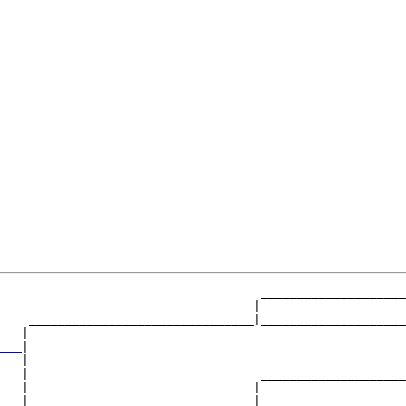
                                    ____________________
                                   |                    
    _______________________________|____________________
   |                                                    
___
|

   |

   |                                ____________________
   |                               |                    
   |_______________________________|____________________