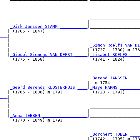
                                                        
                                    ____________________
                                   |                    
    
_Dirk Janssen STAMM ___________
|____________________
   | (1765 - 1847)                                      
___
|

   |

   |                                
_Simon Roelfs VAN DI
   |                               | (1737 - 1780) m 176
   |
_Giesel Siemens VAN DEEST _____
|
_Lisabet ROELFS ____
     (1775 - 1858)                   (1741 - 1824)      
                                    
_Berend JANSSEN ____
                                   |  m 1754            
    
_Geerd Berends KLOSTERHUIS ____
|
_Maye HARMS ________
   | (1765 - 1838) m 1793            (1723 - 1793)      
 __
|

   |

   |                                ____________________
   |                               |                    
   |
_Anna TEBBEN __________________
|____________________
     (1770 - 1849) m 1793                               
                                    
_Borchert TOBEN ____
                                   | (1742 - 1795) m 178