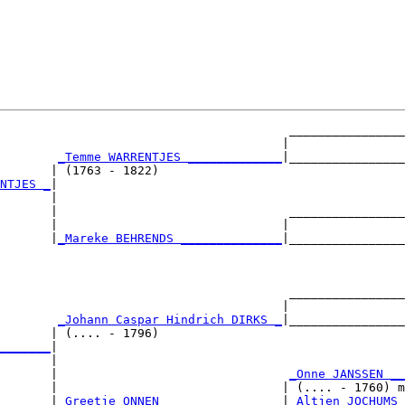
                                        ________________
                                       |                
_Temme WARRENTJES _____________
|________________
       | (1763 - 1822)                                  
NTJES _
|

       |

       |                                ________________
       |                               |                
       |
_Mareke BEHRENDS ______________
|________________
                                                        
                                        ________________
                                       |                
        
_Johann Caspar Hindrich DIRKS _
|________________
       | (.... - 1796)                                  
_______
|

       |

       |                                
_Onne JANSSEN __
       |                               | (.... - 1760) m
       |
_Greetje ONNEN ________________
|
_Altjen JOCHUMS 