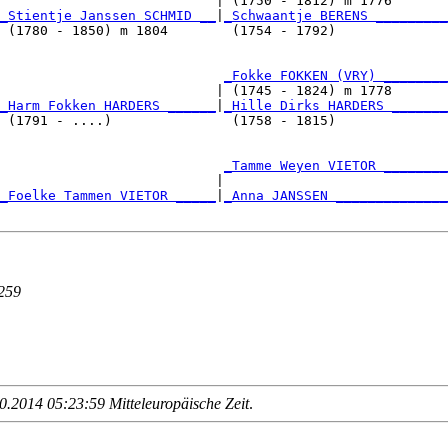
                           | (1750 - 1812) m 1776       

_Stientje Janssen SCHMID __
|
_Schwaantje BERENS _________
 (1780 - 1850) m 1804        (1754 - 1792)              

                            
_Fokke FOKKEN (VRY) ________
                           | (1745 - 1824) m 1778       

_Harm Fokken HARDERS ______
|
_Hille Dirks HARDERS _______
 (1791 - ....)               (1758 - 1815)              

                            
_Tamme Weyen VIETOR ________
                           |                            

_Foelke Tammen VIETOR _____
|
_Anna JANSSEN ______________
259
.2014 05:23:59 Mitteleuropäische Zeit
.