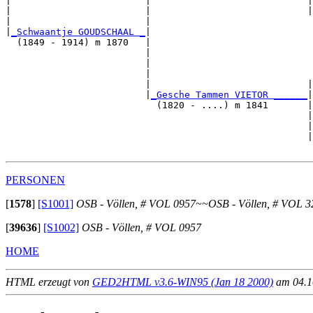
|                        |                            |
|                        |                            |
|                        |                             
|
_Schwaantje GOUDSCHAAL _
|

  (1849 - 1914) m 1870   |

                         |                             
                         |                             
                         |                             
                         |                            |
                         |
_Gesche Tammen VIETOR ______
|

                           (1820 - ....) m 1841       |

                                                      |
                                                      |
                                                      |
PERSONEN
[
1578
]
[S1001]
OSB - Völlen, # VOL 0957~~OSB - Völlen, # VOL 3
[
39636
]
[S1002]
OSB - Völlen, # VOL 0957
HOME
HTML erzeugt von
GED2HTML v3.6-WIN95 (Jan 18 2000)
am 04.10