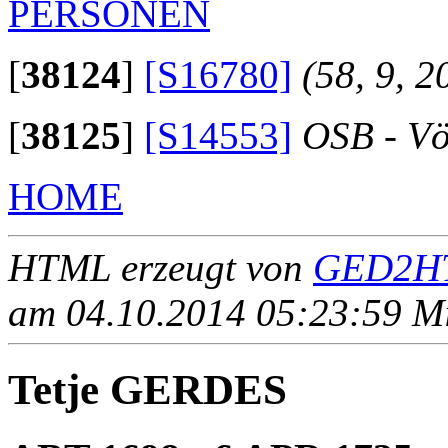
PERSONEN
[
38124
]
[S16780]
(58, 9, 2
[
38125
]
[S14553]
OSB - Vö
HOME
HTML erzeugt von
GED2HT
am 04.10.2014 05:23:59 Mit
Tetje GERDES