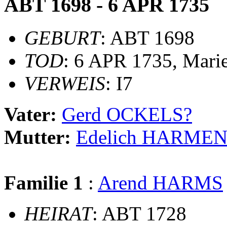
ABT 1698 - 6 APR 1735
GEBURT
: ABT 1698
TOD
: 6 APR 1735, Mari
VERWEIS
: I7
Vater:
Gerd OCKELS?
Mutter:
Edelich HARME
Familie 1
:
Arend HARMS
HEIRAT
: ABT 1728