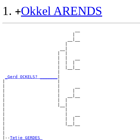
Okkel ARENDS
+
                             __

                            |  

                          __|__

                         |     

                       __|

                      |  |

                      |  |   __

                      |  |  |  

                      |  |__|__

                      |        

_Gerd OCKELS? _______
|

|                     |

|                     |      __

|                     |     |  

|                     |   __|__

|                     |  |     

|                     |__|

|                        |

|                        |   __

|                        |  |  

|                        |__|__

|                              

|

|--
Tetje GERDES 