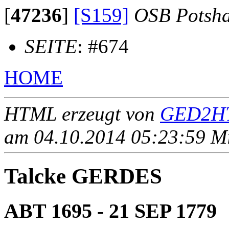
[
47236
]
[S159]
OSB Potsh
SEITE
: #674
HOME
HTML erzeugt von
GED2HT
am 04.10.2014 05:23:59 Mit
Talcke GERDES
ABT 1695 - 21 SEP 1779