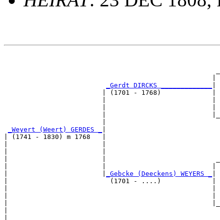
                                                       
                                                       
                                                      _
                                                     | 
_Gerdt DIRCKS _____________
|

                         | (1701 - 1768)             |

                         |                           | 
                         |                           | 
                         |                           |_
                         |                             
_Weyert (Weert) GERDES _
|

| (1741 - 1830) m 1768   |

|                        |                             
|                        |                             
|                        |                            _
|                        |                           | 
|                        |
_Gebcke (Deeckens) WEYERS _
|

|                          (1701 - ....)             |

|                                                    | 
|                                                    | 
|                                                    |_
|                                                      
|
