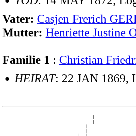
TOD
: 14 MAY 1872, Lo
Vater:
Casjen Frerich GE
Mutter:
Henriette Justi
Familie 1
:
Christian Fri
HEIRAT
: 22 JAN 1869,
                                      __

                                     |  

                                   __|__

                                  |     

                                __|

                               |  |
