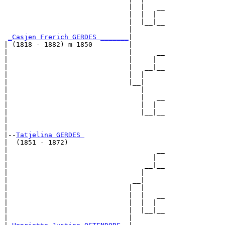
                               |  |   __

                               |  |  |  

                               |  |__|__

                               |        

_Casjen Frerich GERDES _______
|

| (1818 - 1882) m 1850         |

|                              |      __

|                              |     |  

|                              |   __|__

|                              |  |     

|                              |__|

|                                 |

|                                 |   __

|                                 |  |  

|                                 |__|__

|                                       

|

|--
Tatjelina GERDES 
|  (1851 - 1872)

|                                     __

|                                    |  

|                                  __|__

|                                 |     

|                               __|

|                              |  |

|                              |  |   __

|                              |  |  |  

|                              |  |__|__

|                              |        
