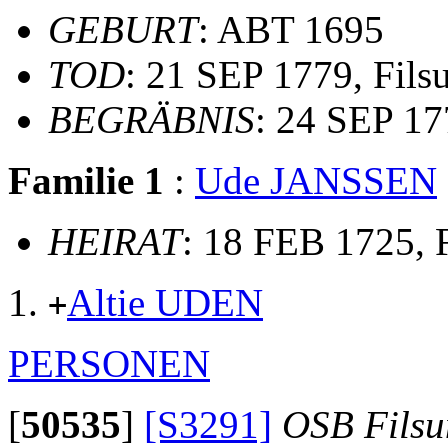
GEBURT
: ABT 1695
TOD
: 21 SEP 1779, Fils
BEGRÄBNIS
: 24 SEP 17
Familie 1
:
Ude JANSSEN
HEIRAT
: 18 FEB 1725, 
Altie UDEN
+
PERSONEN
[
50535
]
[S3291]
OSB Fils