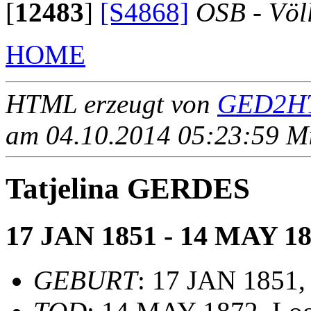
[
12483
]
[S4868]
OSB - Völ
HOME
HTML erzeugt von
GED2HT
am 04.10.2014 05:23:59 Mit
Tatjelina GERDES
17 JAN 1851 - 14 MAY 1
GEBURT
: 17 JAN 1851,