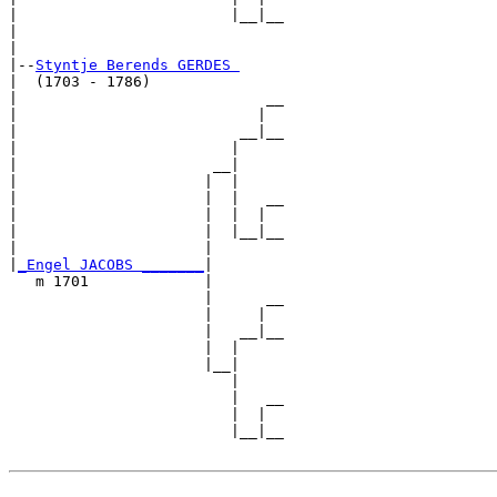
|                        |__|__

|                              

|

|--
Styntje Berends GERDES 
|  (1703 - 1786)

|                            __

|                           |  

|                         __|__

|                        |     

|                      __|

|                     |  |

|                     |  |   __

|                     |  |  |  

|                     |  |__|__

|                     |        

|
_Engel JACOBS _______
|

   m 1701             |

                      |      __

                      |     |  

                      |   __|__

                      |  |     

                      |__|

                         |

                         |   __

                         |  |  

                         |__|__
