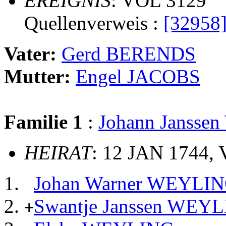
EREIGNIS
: VOL 3129
Quellenverweis :
[32958
Vater:
Gerd BERENDS
Mutter:
Engel JACOBS
Familie 1
:
Johann Janss
HEIRAT
: 12 JAN 1744, 
Johan Warner WEYLI
Swantje Janssen WEY
+