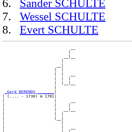
Sander SCHULTE
Wessel SCHULTE
Evert SCHULTE
                             __

                            |  

                          __|__

                         |     

                       __|

                      |  |

                      |  |   __

                      |  |  |  

                      |  |__|__

                      |        

_Gerd BERENDS _______
|

| (.... - 1730) m 1701|

|                     |      __

|                     |     |  

|                     |   __|__

|                     |  |     

|                     |__|

|                        |

|                        |   __

|                        |  |  
