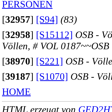
PERSONEN
[
32957
]
[S94]
(83)
[
32958
]
[S15112]
OSB - Vö
Völlen, # VOL 0187~~OSB 
[
38970
]
[S221]
OSB - Völl
[
39187
]
[S1070]
OSB - Völ
HOME
HTML erzeugt von
GED2HT