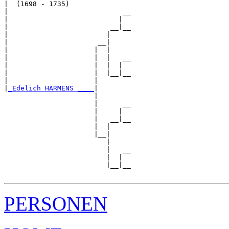
|  (1698 - 1735)

|                            __

|                           |  

|                         __|__

|                        |     

|                      __|

|                     |  |

|                     |  |   __

|                     |  |  |  

|                     |  |__|__

|                     |        

|
_Edelich HARMENS ____
|

                      |

                      |      __

                      |     |  

                      |   __|__

                      |  |     

                      |__|

                         |

                         |   __

                         |  |  

                         |__|__

PERSONEN