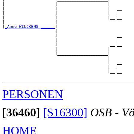
|                     |                     |

|                     |                     |   __

|                     |                     |  |  

|                     |                     |__|__

|                     |                           

|
_Anne WILCKENS ______
|

                      |

                      |                         __

                      |                        |  

                      |                      __|__

                      |                     |     

                      |_____________________|

                                            |

                                            |   __

                                            |  |  

                                            |__|__

PERSONEN
[
36460
]
[S16300]
OSB - Vö
HOME