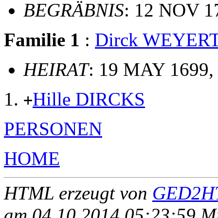
BEGRÄBNIS
: 12 NOV 1
Familie 1
:
Dirck WEYER
HEIRAT
: 19 MAY 1699,
Hille DIRCKS
+
PERSONEN
HOME
HTML erzeugt von
GED2HT
am 04.10.2014 05:23:59 Mit