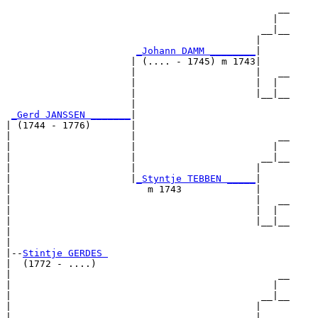
                                                __

                                               |  

                                             __|__

                                            |     

_Johann DAMM ________
|

                      | (.... - 1745) m 1743|

                      |                     |   __

                      |                     |  |  

                      |                     |__|__

                      |                           

_Gerd JANSSEN _______
|

| (1744 - 1776)       |

|                     |                         __

|                     |                        |  

|                     |                      __|__

|                     |                     |     

|                     |
_Styntje TEBBEN _____
|

|                        m 1743             |

|                                           |   __

|                                           |  |  

|                                           |__|__

|                                                 

|

|--
Stintje GERDES 
|  (1772 - ....)

|                                               __

|                                              |  

|                                            __|__

|                                           |     

|                      _____________________|
