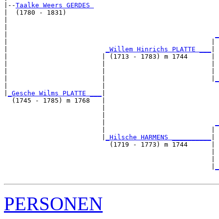
|--
Taalke Weers GERDES 
|  (1780 - 1831)

|                                                      
|                                                      
|                                                     
_
|                                                    | 
|                         
_Willem Hinrichs PLATTE ___
|

|                        | (1713 - 1783) m 1744      |

|                        |                           | 
|                        |                           | 
|                        |                           |
_
|                        |                             
|
_Gesche Wilms PLATTE ___
|

  (1745 - 1785) m 1768   |

                         |                             
                         |                             
                         |                            
_
                         |                           | 
                         |
_Hilsche HARMENS __________
|

                           (1719 - 1773) m 1744      |

                                                     | 
                                                     | 
                                                     |
_
PERSONEN