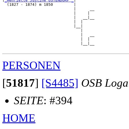
|
_Henriette Justine OSTENDORF _
|

  (1827 - 1874) m 1850         |

                               |      __

                               |     |  

                               |   __|__

                               |  |     

                               |__|

                                  |

                                  |   __

                                  |  |  

                                  |__|__

PERSONEN
[
51817
]
[S4485]
OSB Loga
SEITE
: #394
HOME