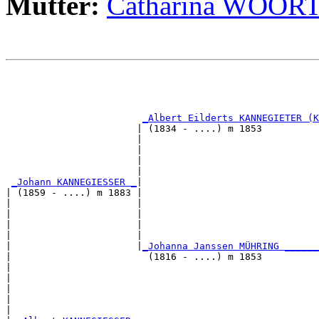
Mutter:
Catharina WOO
                                                       
                                                       
                                                       
_Albert Eilderts KANNEGIETER (K
                       | (1834 - ....) m 1853          
                       |                               
                       |                               
                       |                               
                       |                               
_Johann KANNEGIESSER _
|

| (1859 - ....) m 1883 |

|                      |                               
|                      |                               
|                      |                               
|                      |                               
|                      |
_Johanna Janssen MÜHRING ______
|                        (1816 - ....) m 1853          
|                                                      
|                                                      
|                                                      
|                                                      
|
