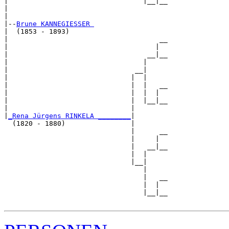
|                                 |__|__

|                                       

|

|--
Brune KANNEGIESSER 
|  (1853 - 1893)

|                                     __

|                                    |  

|                                  __|__

|                                 |     

|                               __|

|                              |  |

|                              |  |   __

|                              |  |  |  

|                              |  |__|__

|                              |        

|
_Rena Jürgens RINKELA ________
|

  (1820 - 1880)                |

                               |      __

                               |     |  

                               |   __|__

                               |  |     

                               |__|

                                  |

                                  |   __

                                  |  |  

                                  |__|__
