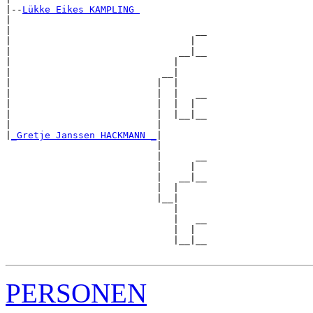
|--
Lükke Eikes KAMPLING 
|  

|                                 __

|                                |  

|                              __|__

|                             |     

|                           __|

|                          |  |

|                          |  |   __

|                          |  |  |  

|                          |  |__|__

|                          |        

|
_Gretje Janssen HACKMANN _
|

                           |

                           |      __

                           |     |  

                           |   __|__

                           |  |     

                           |__|

                              |

                              |   __

                              |  |  

                              |__|__

PERSONEN