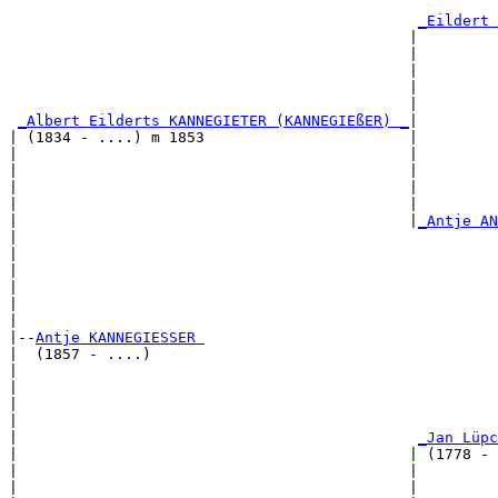
                                                       
_Eildert 
                                             |         
                                             |         
                                             |         
                                             |         
                                             |         
_Albert Eilderts KANNEGIETER (KANNEGIEßER) _
|

| (1834 - ....) m 1853                       |

|                                            |         
|                                            |         
|                                            |         
|                                            |         
|                                            |
_Antje AN
|                                                      
|                                                      
|                                                      
|                                                      
|                                                      
|

|--
Antje KANNEGIESSER 
|  (1857 - ....)

|                                                      
|                                                      
|                                                      
|                                                      
|                                             
_Jan Lüpc
|                                            | (1778 - 
|                                            |         
|                                            |         