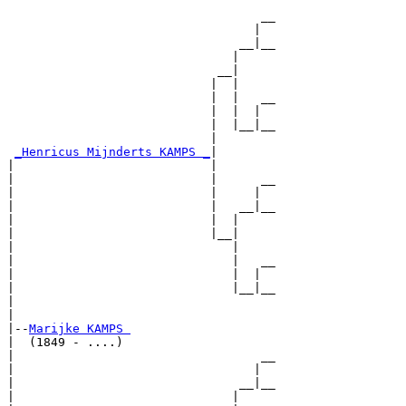
                                   __

                                  |  

                                __|__

                               |     

                             __|

                            |  |

                            |  |   __

                            |  |  |  

                            |  |__|__

                            |        

_Henricus Mijnderts KAMPS _
|

|                           |

|                           |      __

|                           |     |  

|                           |   __|__

|                           |  |     

|                           |__|

|                              |

|                              |   __

|                              |  |  

|                              |__|__

|                                    

|

|--
Marijke KAMPS 
|  (1849 - ....)

|                                  __

|                                 |  

|                               __|__

|                              |     
