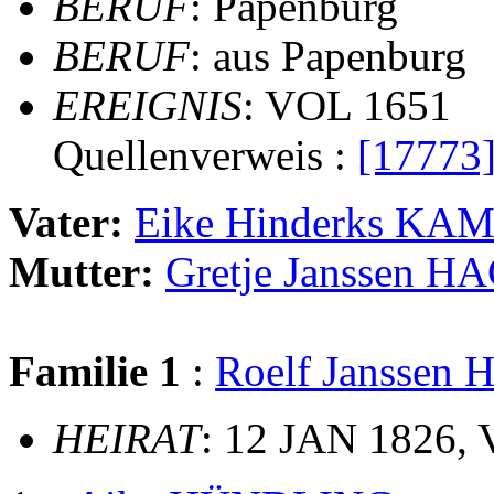
BERUF
: Papenburg
BERUF
: aus Papenburg
EREIGNIS
: VOL 1651
Quellenverweis :
[17773
Vater:
Eike Hinderks KA
Mutter:
Gretje Janssen
Familie 1
:
Roelf Jansse
HEIRAT
: 12 JAN 1826, V