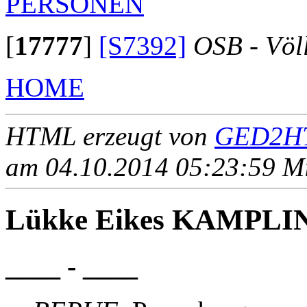
PERSONEN
[
17777
]
[S7392]
OSB - Völ
HOME
HTML erzeugt von
GED2HT
am 04.10.2014 05:23:59 Mit
Lükke Eikes KAMPLI
____ - ____