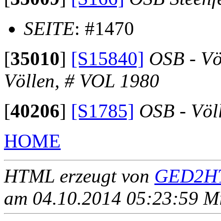
SEITE
: #1470
[
35010
]
[S15840]
OSB - Vö
Völlen, # VOL 1980
[
40206
]
[S1785]
OSB - Völ
HOME
HTML erzeugt von
GED2HT
am 04.10.2014 05:23:59 Mit