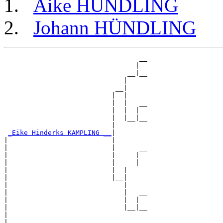
Aike HÜNDLING
Johann HÜNDLING
                                  __

                                 |  

                               __|__

                              |     

                            __|

                           |  |

                           |  |   __

                           |  |  |  

                           |  |__|__

                           |        

_Eike Hinderks KAMPLING __
|

|                          |

|                          |      __

|                          |     |  

|                          |   __|__

|                          |  |     

|                          |__|

|                             |

|                             |   __

|                             |  |  

|                             |__|__

|                                   

|
