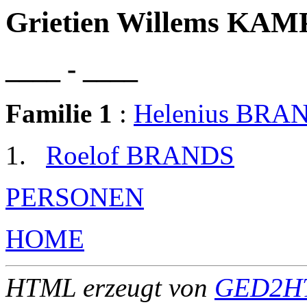
Grietien Willems KA
____ - ____
Familie 1
:
Helenius BRA
Roelof BRANDS
PERSONEN
HOME
HTML erzeugt von
GED2HT