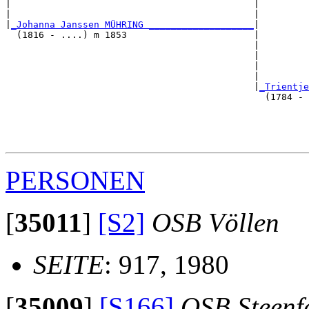
|                                            |         
|                                            |         
|
_Johanna Janssen MÜHRING ___________________
|

  (1816 - ....) m 1853                       |

                                             |         
                                             |         
                                             |         
                                             |         
                                             |
_Trientje
                                               (1784 - 
                                                       
                                                       
                                                       
PERSONEN
[
35011
]
[S2]
OSB Völlen
SEITE
: 917, 1980
[
35009
]
[S166]
OSB Steenf