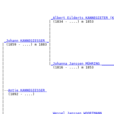
                                                       
                                                       
                                                       
_Albert Eilderts KANNEGIETER (K
                       | (1834 - ....) m 1853          
                       |                               
                       |                               
                       |                               
                       |                               
_Johann KANNEGIESSER _
|

| (1859 - ....) m 1883 |

|                      |                               
|                      |                               
|                      |                               
|                      |                               
|                      |
_Johanna Janssen MÜHRING ______
|                        (1816 - ....) m 1853          
|                                                      
|                                                      
|                                                      
|                                                      
|

|--
Antje KANNEGIESSER 
|  (1892 - ....)

|                                                      
|                                                      
|                                                      
|                                                      
|                       
_Wessel Janssen WOORTMANN _____