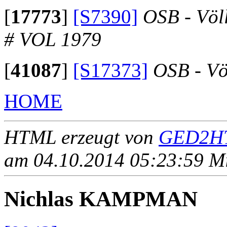
[
17773
]
[S7390]
OSB - Völ
# VOL 1979
[
41087
]
[S17373]
OSB - Vö
HOME
HTML erzeugt von
GED2HT
am 04.10.2014 05:23:59 Mit
Nichlas KAMPMAN