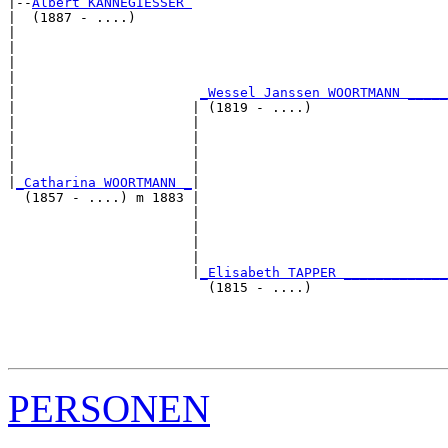
|--
Albert KANNEGIESSER 
|  (1887 - ....)

|                                                      
|                                                      
|                                                      
|                                                      
|                       
_Wessel Janssen WOORTMANN _____
|                      | (1819 - ....)                 
|                      |                               
|                      |                               
|                      |                               
|                      |                               
|
_Catharina WOORTMANN _
|

  (1857 - ....) m 1883 |

                       |                               
                       |                               
                       |                               
                       |                               
                       |
_Elisabeth TAPPER _____________
                         (1815 - ....)                 
                                                       
                                                       
                                                       
PERSONEN