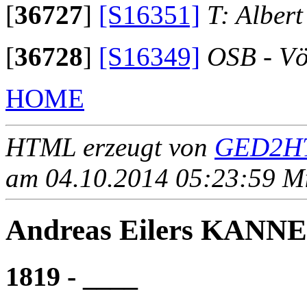
[
36727
]
[S16351]
T: Alber
[
36728
]
[S16349]
OSB - Vö
HOME
HTML erzeugt von
GED2HT
am 04.10.2014 05:23:59 Mit
Andreas Eilers KAN
1819 - ____