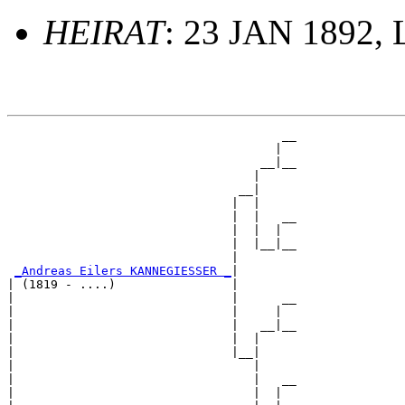
HEIRAT
: 23 JAN 1892,
                                      __

                                     |  

                                   __|__

                                  |     

                                __|

                               |  |

                               |  |   __

                               |  |  |  

                               |  |__|__

                               |        

_Andreas Eilers KANNEGIESSER _
|

| (1819 - ....)                |

|                              |      __

|                              |     |  

|                              |   __|__

|                              |  |     

|                              |__|

|                                 |

|                                 |   __

|                                 |  |  
