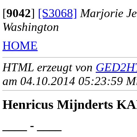
[
9042
]
[S3068]
Marjorie J
Washington
HOME
HTML erzeugt von
GED2HT
am 04.10.2014 05:23:59 Mit
Henricus Mijnderts K
____ - ____