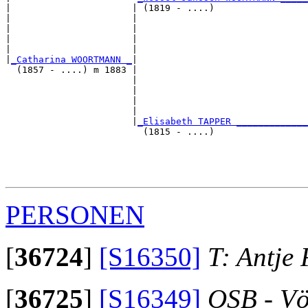
|                      | (1819 - ....)                 
|                      |                               
|                      |                               
|                      |                               
|                      |                               
|
_Catharina WOORTMANN _
|

  (1857 - ....) m 1883 |

                       |                               
                       |                               
                       |                               
                       |                               
                       |
_Elisabeth TAPPER _____________
                         (1815 - ....)                 
                                                       
                                                       
                                                       
PERSONEN
[
36724
]
[S16350]
T: Antje
[
36725
]
[S16349]
OSB - Vö