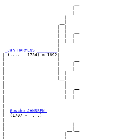
                             __

                            |  

                          __|__

                         |     

                       __|

                      |  |

                      |  |   __

                      |  |  |  

                      |  |__|__

                      |        

_Jan HARMENS ________
|

| (.... - 1734) m 1692|

|                     |      __

|                     |     |  

|                     |   __|__

|                     |  |     

|                     |__|

|                        |

|                        |   __

|                        |  |  

|                        |__|__

|                              

|

|--
Gesche JANSSEN 
|  (1707 - ....)

|                            __

|                           |  

|                         __|__

|                        |     

|                      __|
