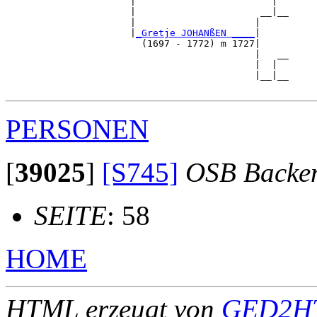
                      |                        |  

                      |                      __|__

                      |                     |     

                      |
_Gretje JOHANßEN ____
|

                        (1697 - 1772) m 1727|

                                            |   __

                                            |  |  

                                            |__|__

PERSONEN
[
39025
]
[S745]
OSB Backe
SEITE
: 58
HOME
HTML erzeugt von
GED2HT