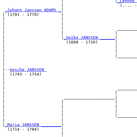
                        |                     |
_Lehnke 
                        |                       (.... -
_Johann Janssen ADAMS _
|

| (1701 - 1779)         |

|                       |                              
|                       |                              
|                       |                      ________
|                       |                     |        
|                       |
_Geîke JANSSEN ______
|

|                         (1668 - 1720)       |

|                                             |        
|                                             |        
|                                             |________
|                                                      
|

|--
Gesche JANSSEN 
|  (1743 - 1754)

|                                                      
|                                                      
|                                              ________
|                                             |        
|                        _____________________|

|                       |                     |

|                       |                     |        
|                       |                     |        
|                       |                     |________
|                       |                              
|
_Maria JANSSEN ________
|

  (1714 - 1784)         |

                        |                              