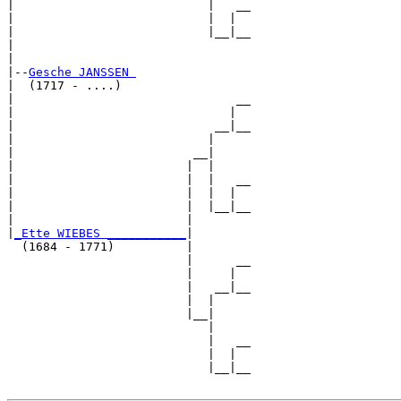
|                           |   __

|                           |  |  

|                           |__|__

|                                 

|

|--
Gesche JANSSEN 
|  (1717 - ....)

|                               __

|                              |  

|                            __|__

|                           |     

|                         __|

|                        |  |

|                        |  |   __

|                        |  |  |  

|                        |  |__|__

|                        |        

|
_Ette WIEBES ___________
|

  (1684 - 1771)          |

                         |      __

                         |     |  

                         |   __|__

                         |  |     

                         |__|

                            |

                            |   __

                            |  |  

                            |__|__
