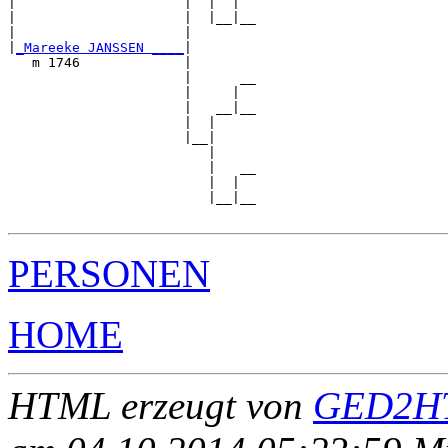
|                     |  |  |  

|                     |  |__|__

|                     |        

|
_Mareeke JANSSEN ____
|

   m 1746             |

                      |      __

                      |     |  

                      |   __|__

                      |  |     

                      |__|

                         |

                         |   __

                         |  |  

                         |__|__

PERSONEN
HOME
HTML erzeugt von
GED2HT