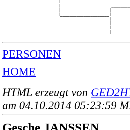
                        |                              
                        |                      ________
                        |                     |        
                        |_____________________|

                                              |

                                              |        
                                              |        
                                              |________
PERSONEN
HOME
HTML erzeugt von
GED2HT
am 04.10.2014 05:23:59 Mit
Gesche JANSSEN