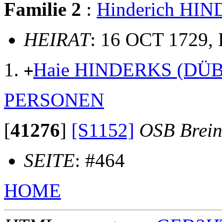
Familie 2
:
Hinderich HI
HEIRAT
: 16 OCT 1729,
Haie HINDERKS (DÜ
+
PERSONEN
[
41276
]
[S1152]
OSB Brei
SEITE
: #464
HOME