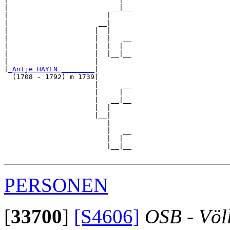
|                         __|__

|                        |     

|                      __|

|                     |  |

|                     |  |   __

|                     |  |  |  

|                     |  |__|__

|                     |        

|
_Antje HAYEN ________
|

  (1708 - 1792) m 1739|

                      |      __

                      |     |  

                      |   __|__

                      |  |     

                      |__|

                         |

                         |   __

                         |  |  

                         |__|__

PERSONEN
[
33700
]
[S4606]
OSB - Völ