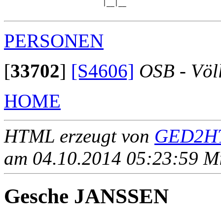
                         |__|__

PERSONEN
[
33702
]
[S4606]
OSB - Völ
HOME
HTML erzeugt von
GED2HT
am 04.10.2014 05:23:59 Mit
Gesche JANSSEN