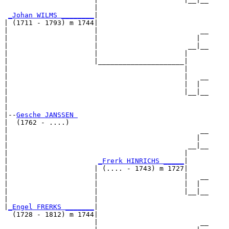
                      |                           

_Johan WILMS ________
|

| (1711 - 1793) m 1744|

|                     |                         __

|                     |                        |  

|                     |                      __|__

|                     |                     |     

|                     |_____________________|

|                                           |

|                                           |   __

|                                           |  |  

|                                           |__|__

|                                                 

|

|--
Gesche JANSSEN 
|  (1762 - ....)

|                                               __

|                                              |  

|                                            __|__

|                                           |     

|                      
_Frerk HINRICHS _____
|

|                     | (.... - 1743) m 1727|

|                     |                     |   __

|                     |                     |  |  

|                     |                     |__|__

|                     |                           

|
_Engel FRERKS _______
|

  (1728 - 1812) m 1744|

                      |                         __
