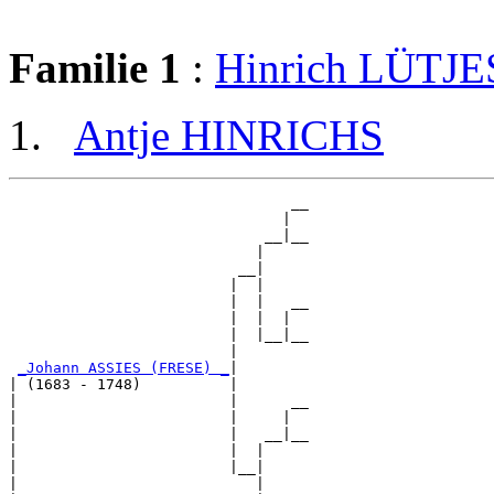
Familie 1
:
Hinrich LÜTJE
Antje HINRICHS
                                __

                               |  

                             __|__

                            |     

                          __|

                         |  |

                         |  |   __

                         |  |  |  

                         |  |__|__

                         |        

_Johann ASSIES (FRESE) _
|

| (1683 - 1748)          |

|                        |      __

|                        |     |  

|                        |   __|__

|                        |  |     

|                        |__|

|                           |
