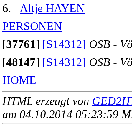
Altje HAYEN
PERSONEN
[
37761
]
[S14312]
OSB - Vö
[
48147
]
[S14312]
OSB - Vö
HOME
HTML erzeugt von
GED2HT
am 04.10.2014 05:23:59 Mit