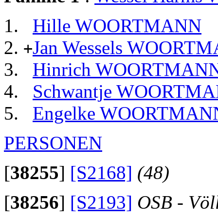
Hille WOORTMANN
Jan Wessels WOORT
+
Hinrich WOORTMAN
Schwantje WOORTM
Engelke WOORTMAN
PERSONEN
[
38255
]
[S2168]
(48)
[
38256
]
[S2193]
OSB - Völ