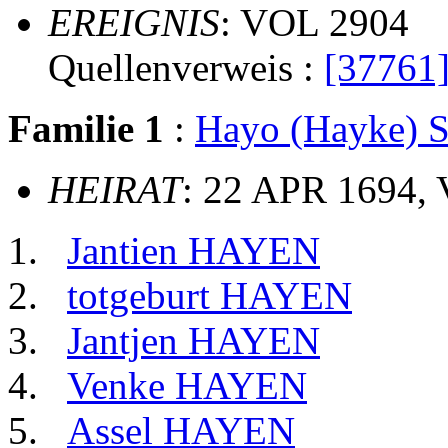
EREIGNIS
: VOL 2904
Quellenverweis :
[37761
Familie 1
:
Hayo (Hayke)
HEIRAT
: 22 APR 1694, 
Jantien HAYEN
totgeburt HAYEN
Jantjen HAYEN
Venke HAYEN
Assel HAYEN