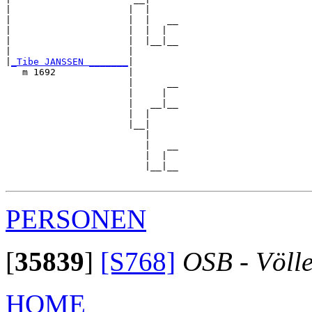
|                     |  |

|                     |  |   __

|                     |  |  |  

|                     |  |__|__

|                     |        

|
_Tibe JANSSEN _______
|

   m 1692             |

                      |      __

                      |     |  

                      |   __|__

                      |  |     

                      |__|

                         |

                         |   __

                         |  |  

                         |__|__

PERSONEN
[
35839
]
[S768]
OSB - Völl
HOME