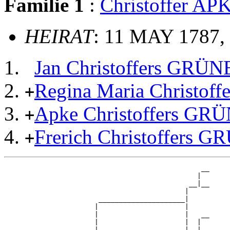
Familie 1
:
Christoffer 
HEIRAT
: 11 MAY 1787,
Jan Christoffers GRÜ
Regina Maria Christo
+
Apke Christoffers G
+
Frerich Christoffers
+
                                                __

                                               |  

                                             __|__

                                            |     

                       _____________________|

                      |                     |

                      |                     |   __

                      |                     |  |  

                      |                     |__|__
