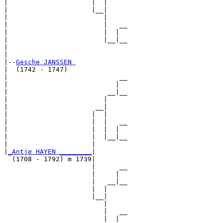
|                     |  |     

|                     |__|

|                        |

|                        |   __

|                        |  |  

|                        |__|__

|                              

|

|--
Gesche JANSSEN 
|  (1742 - 1747)

|                            __

|                           |  

|                         __|__

|                        |     

|                      __|

|                     |  |

|                     |  |   __

|                     |  |  |  

|                     |  |__|__

|                     |        

|
_Antje HAYEN ________
|

  (1708 - 1792) m 1739|

                      |      __

                      |     |  

                      |   __|__

                      |  |     

                      |__|

                         |

                         |   __

                         |  |  
