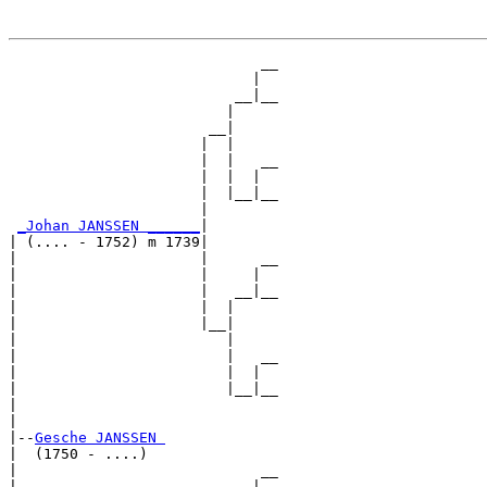
                             __

                            |  

                          __|__

                         |     

                       __|

                      |  |

                      |  |   __

                      |  |  |  

                      |  |__|__

                      |        

_Johan JANSSEN ______
|

| (.... - 1752) m 1739|

|                     |      __

|                     |     |  

|                     |   __|__

|                     |  |     

|                     |__|

|                        |

|                        |   __

|                        |  |  

|                        |__|__

|                              

|

|--
Gesche JANSSEN 
|  (1750 - ....)

|                            __

|                           |  
