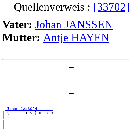
Quellenverweis :
[33702
Vater:
Johan JANSSEN
Mutter:
Antje HAYEN
                             __

                            |  

                          __|__

                         |     

                       __|

                      |  |

                      |  |   __

                      |  |  |  

                      |  |__|__

                      |        

_Johan JANSSEN ______
|

| (.... - 1752) m 1739|

|                     |      __

|                     |     |  

|                     |   __|__
