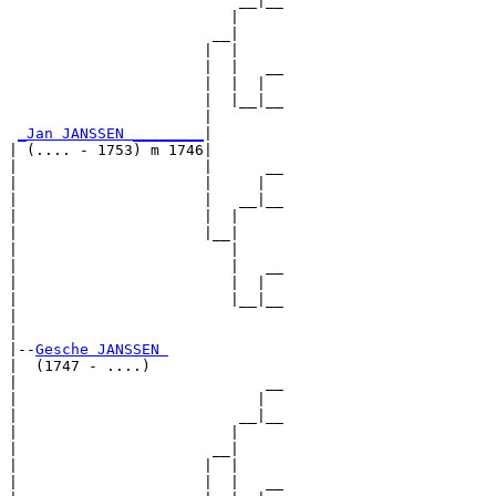
                          __|__

                         |     

                       __|

                      |  |

                      |  |   __

                      |  |  |  

                      |  |__|__

                      |        

_Jan JANSSEN ________
|

| (.... - 1753) m 1746|

|                     |      __

|                     |     |  

|                     |   __|__

|                     |  |     

|                     |__|

|                        |

|                        |   __

|                        |  |  

|                        |__|__

|                              

|

|--
Gesche JANSSEN 
|  (1747 - ....)

|                            __

|                           |  

|                         __|__

|                        |     

|                      __|

|                     |  |

|                     |  |   __
