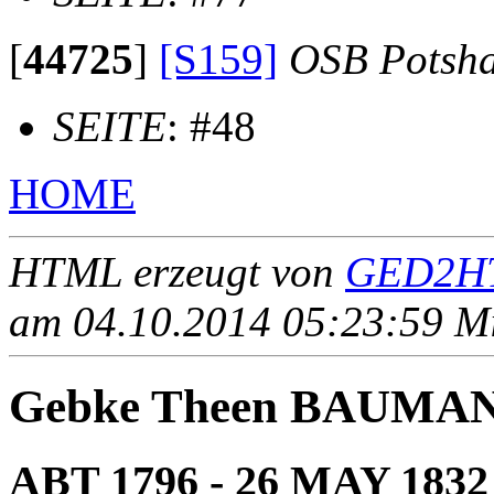
[
44725
]
[S159]
OSB Potsh
SEITE
: #48
HOME
HTML erzeugt von
GED2HT
am 04.10.2014 05:23:59 Mit
Gebke Theen BAUMA
ABT 1796 - 26 MAY 1832