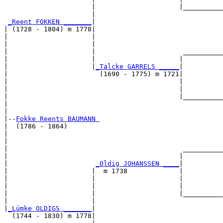
                      |                     |__________
                      |                                
_Reent FOKKEN _______
|

| (1728 - 1804) m 1778|

|                     |                                
|                     |                                
|                     |                      __________
|                     |                     |          
|                     |
_Talcke GARRELS _____
|

|                       (1690 - 1775) m 1721|

|                                           |          
|                                           |          
|                                           |__________
|                                                      
|

|--
Fokke Reents BAUMANN 
|  (1786 - 1864)

|                                                      
|                                                      
|                                            __________
|                                           |          
|                      
_Oldig JOHANSSEN ____
|

|                     |  m 1738             |

|                     |                     |          
|                     |                     |          
|                     |                     |__________
|                     |                                
|
_Lümke OLDIGS _______
|

  (1744 - 1830) m 1778|
