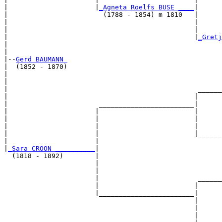
|                      |
_Agneta Roelfs BUSE ____
|

|                        (1788 - 1854) m 1810   |

|                                               |      
|                                               |      
|                                               |
_Gretj
|                                                      
|

|--
Gerd BAUMANN 
|  (1852 - 1870)

|                                                      
|                                                      
|                                                ______
|                                               |      
|                       ________________________|

|                      |                        |

|                      |                        |      
|                      |                        |      
|                      |                        |______
|                      |                               
|
_Sara CROON __________
|

  (1818 - 1892)        |

                       |                               
                       |                               
                       |                         ______
                       |                        |      
                       |________________________|

                                                |

                                                |      
                                                |      