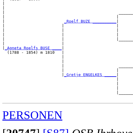
|                                                      
|                                                      
|                                                ______
|                                               |      
|                         
_Roelf BUZE __________
|

|                        |                      |

|                        |                      |      
|                        |                      |      
|                        |                      |______
|                        |                             
|
_Agneta Roelfs BUSE ____
|

  (1788 - 1854) m 1810   |

                         |                             
                         |                             
                         |                       ______
                         |                      |      
                         |
_Gretje ENGELKES _____
|

                                                |

                                                |      
                                                |      
                                                |______
PERSONEN