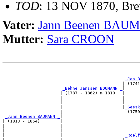
TOD
: 13 NOV 1870, Bre
Vater:
Jann Beenen BAU
Mutter:
Sara CROON
                                                       
                                                       
_Jan B
                                                | (1741
_Behne Janssen BOUMANN _
|

                       | (1787 - 1862) m 1810   |

                       |                        |      
                       |                        |      
                       |                        |
_Geesk
                       |                          (1750
_Jann Beenen BAUMANN _
|

| (1813 - 1854)        |

|                      |                               
|                      |                               
|                      |                         
_Roelf
|                      |                        |      