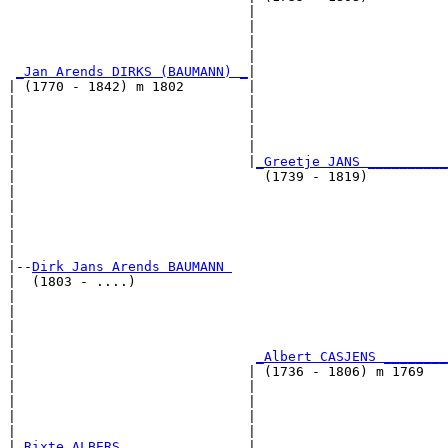
                              |                        
                              |                        
                              |                        
                              |                        
_Jan Arends DIRKS (BAUMANN) _
|

| (1770 - 1842) m 1802        |

|                             |                        
|                             |                        
|                             |                        
|                             |                        
|                             |
_Greetje JANS __________
|                               (1739 - 1819)          
|                                                      
|                                                      
|                                                      
|                                                      
|

|--
Dirk Jans Arends BAUMANN 
|  (1803 - ....)

|                                                      
|                                                      
|                                                      
|                                                      
|                              
_Albert CASJENS ________
|                             | (1736 - 1806) m 1769   
|                             |                        
|                             |                        
|                             |                        
|                             |                        
|
_Rixte ALBERS _______________
|
