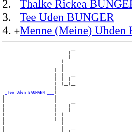
Thalke Rickea BUNGE
Tee Uden BUNGER
Menne (Meine) Uhde
+
                             __

                            |  

                          __|__

                         |     

                       __|

                      |  |

                      |  |   __

                      |  |  |  

                      |  |__|__

                      |        

_Tee Uden BAUMANN ___
|

|                     |

|                     |      __

|                     |     |  

|                     |   __|__

|                     |  |     

|                     |__|

|                        |

|                        |   __
