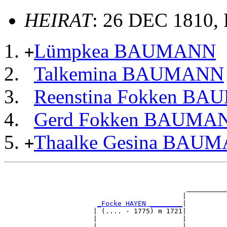
HEIRAT
: 26 DEC 1810,
Lümpkea BAUMANN
+
Talkemina BAUMANN
Reenstina Fokken B
Gerd Fokken BAUMA
Thaalke Gesina BAU
+
                                                       
                                                       
                                             __________
                                            |          
_Focke HAYEN ________
|

                      | (.... - 1775) m 1721|

                      |                     |          
                      |                     |          