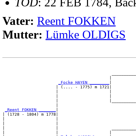
TOD
: 22 FEB 1784, Ba
Vater:
Reent FOKKEN
Mutter:
Lümke OLDIGS
                                                       
                                                       
                                             __________
                                            |          
_Focke HAYEN ________
|

                      | (.... - 1775) m 1721|

                      |                     |          
                      |                     |          
                      |                     |__________
                      |                                
_Reent FOKKEN _______
|

| (1728 - 1804) m 1778|

|                     |                                
|                     |                                
|                     |                      __________
|                     |                     |          