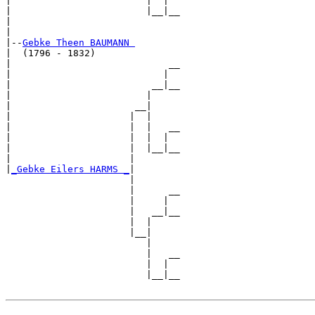
|                        |  |  

|                        |__|__

|                              

|

|--
Gebke Theen BAUMANN 
|  (1796 - 1832)

|                            __

|                           |  

|                         __|__

|                        |     

|                      __|

|                     |  |

|                     |  |   __

|                     |  |  |  

|                     |  |__|__

|                     |        

|
_Gebke Eilers HARMS _
|

                      |

                      |      __

                      |     |  

                      |   __|__

                      |  |     

                      |__|

                         |

                         |   __

                         |  |  

                         |__|__
