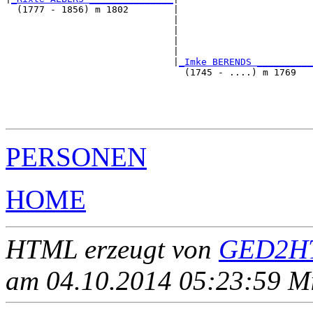
  (1777 - 1856) m 1802        |

                              |                        
                              |                        
                              |                        
                              |                        
                              |
_Imke BERENDS __________
                                (1745 - ....) m 1769   
                                                       
                                                       
                                                       
PERSONEN
HOME
HTML erzeugt von
GED2HT
am 04.10.2014 05:23:59 Mit