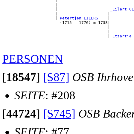
                      |                                
                      |                                
                      |                      
_Eilert GE
                      |                     |          
                      |
_Petertjen EILERS ___
|

                        (1715 - 1776) m 1738|

                                            |          
                                            |          
                                            |
_Etzartje 
PERSONEN
[
18547
]
[S87]
OSB Ihrhove
SEITE
: #208
[
44724
]
[S745]
OSB Backe
SEITE
: #77