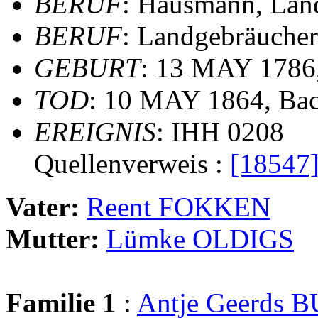
BERUF
: Hausmann, Lan
BERUF
: Landgebräucher
GEBURT
: 13 MAY 1786
TOD
: 10 MAY 1864, Ba
EREIGNIS
: IHH 0208
Quellenverweis :
[18547
Vater:
Reent FOKKEN
Mutter:
Lümke OLDIGS
Familie 1
:
Antje Geerds