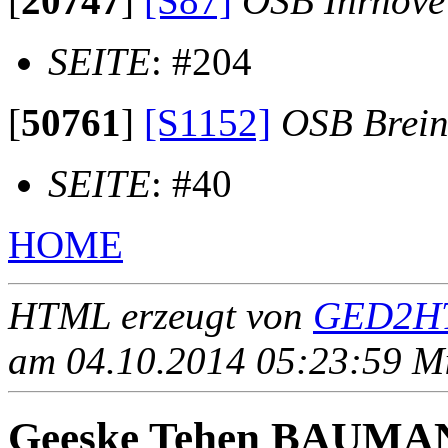
[
20747
]
[S87]
OSB Ihrhove
SEITE
: #204
[
50761
]
[S1152]
OSB Brei
SEITE
: #40
HOME
HTML erzeugt von
GED2HT
am 04.10.2014 05:23:59 Mit
Geeske Tehen BAUMA