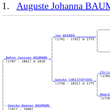
Auguste Johanna BA
                                                       
                                                       
                                                 ______
                                                |      
_Jan BEENEN __________
|

                         | (1741 - 1791) m 1775 |

                         |                      |      
                         |                      |      
                         |                      |______
                         |                             
_Behne Janssen BOUMANN _
|

| (1787 - 1862) m 1810   |

|                        |                             
|                        |                             
|                        |                       
_Chris
|                        |                      | (1705
|                        |
_Geeske CHRISTOFFERS _
|

|                          (1750 - 1831) m 1775 |

|                                               |      
|                                               |      
|                                               |
_Memck
|                                                 (1716
|

|--
Geeske Beenen BAUMANN 
|  (1817 - 1890)
