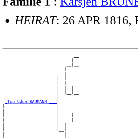
Familie 1
:
Karsjen BRUN
HEIRAT
: 26 APR 1816, 
                             __

                            |  

                          __|__

                         |     

                       __|

                      |  |

                      |  |   __

                      |  |  |  

                      |  |__|__

                      |        

_Tee Uden BAUMANN ___
|

|                     |

|                     |      __

|                     |     |  

|                     |   __|__

|                     |  |     

|                     |__|

|                        |
