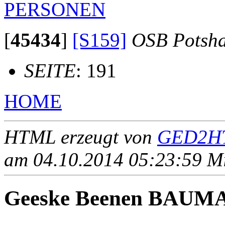
PERSONEN
[
45434
]
[S159]
OSB Potsh
SEITE
: 191
HOME
HTML erzeugt von
GED2HT
am 04.10.2014 05:23:59 Mit
Geeske Beenen BAUM