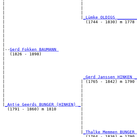
|                               |                      
|                               |                      
|                               |                      
|                               |
_Lümke OLDIGS ________
|                                 (1744 - 1830) m 1778 
|                                                      
|                                                      
|                                                      
|                                                      
|

|--
Gerd Fokken BAUMANN 
|  (1826 - 1898)

|                                                      
|                                                      
|                                                      
|                                                      
|                                
_Gerd Janssen HINKEN _
|                               | (1765 - 1842) m 1790 
|                               |                      
|                               |                      
|                               |                      
|                               |                      
|
_Antje Geerds BUNGER (HINKEN) _
|

  (1791 - 1860) m 1810          |

                                |                      
                                |                      
                                |                      
                                |                      
                                |
_Thalke Memmen BUNGER 
                                  (1764 - 1836) m 1790 