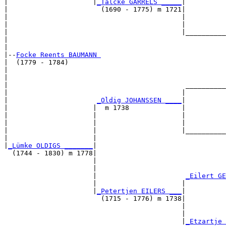
|                     |
_Talcke GARRELS _____
|

|                       (1690 - 1775) m 1721|

|                                           |          
|                                           |          
|                                           |__________
|                                                      
|

|--
Focke Reents BAUMANN 
|  (1779 - 1784)

|                                                      
|                                                      
|                                            __________
|                                           |          
|                      
_Oldig JOHANSSEN ____
|

|                     |  m 1738             |

|                     |                     |          
|                     |                     |          
|                     |                     |__________
|                     |                                
|
_Lümke OLDIGS _______
|

  (1744 - 1830) m 1778|

                      |                                
                      |                                
                      |                      
_Eilert GE
                      |                     |          
                      |
_Petertjen EILERS ___
|

                        (1715 - 1776) m 1738|

                                            |          
                                            |          
                                            |
_Etzartje 