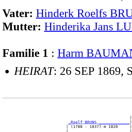
Vater:
Hinderk Roelfs BR
Mutter:
Hinderika Jans L
Familie 1
:
Harm BAUMA
HEIRAT
: 26 SEP 1869, 
                                                       
                                                      |
_Roelf BRUNS _____________
|

                           | (1788 - 1837) m 1820     |

                           |                          |