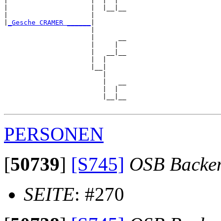
|                     |  |  |  

|                     |  |__|__

|                     |        

|
_Gesche CRAMER ______
|

                      |

                      |      __

                      |     |  

                      |   __|__

                      |  |     

                      |__|

                         |

                         |   __

                         |  |  

                         |__|__

PERSONEN
[
50739
]
[S745]
OSB Backe
SEITE
: #270