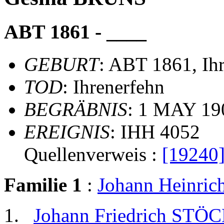
ABT 1861 - ____
GEBURT
: ABT 1861, Ih
TOD
: Ihrenerfehn
BEGRÄBNIS
: 1 MAY 19
EREIGNIS
: IHH 4052
Quellenverweis :
[19240
Familie 1
:
Johann Heinri
Johann Friedrich STÖ