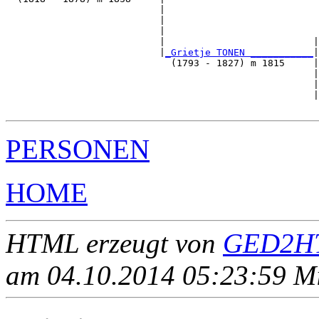
                           |                           
                           |                           
                           |                           
                           |                          |
                           |
_Grietje TONEN ___________
|

                             (1793 - 1827) m 1815     |

                                                      |
                                                      |
                                                      |
PERSONEN
HOME
HTML erzeugt von
GED2HT
am 04.10.2014 05:23:59 Mit