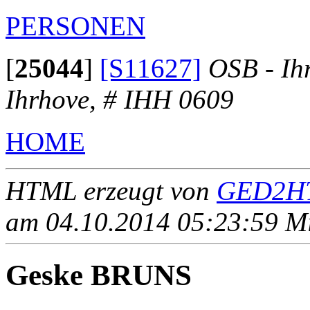
PERSONEN
[
25044
]
[S11627]
OSB - Ih
Ihrhove, # IHH 0609
HOME
HTML erzeugt von
GED2HT
am 04.10.2014 05:23:59 Mit
Geske BRUNS