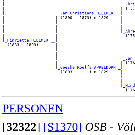
|                                                 
_Chri
|                                                | (...
|                      
_Jan Christians HILLMER __
|

|                     | (1800 - 1873) m 1829     |

|                     |                          |     
|                     |                          |     
|                     |                          |
_Ahre
|                     |                            (175
|
_Hinrietta HILLMER __
|

  (1833 - 1899)       |

                      |                                
                      |                                
                      |                           
_Jan 
                      |                          | (176
                      |
_Geeske Roelfs APPELDORN _
|

                        (1803 - ....) m 1829     |

                                                 |     
                                                 |     
                                                 |
_Hind
PERSONEN
[
32322
]
[S1370]
OSB - Völ