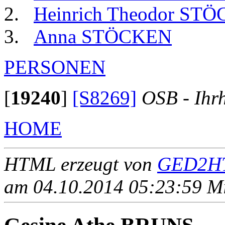
Heinrich Theodor ST
Anna STÖCKEN
PERSONEN
[
19240
]
[S8269]
OSB - Ihr
HOME
HTML erzeugt von
GED2HT
am 04.10.2014 05:23:59 Mit