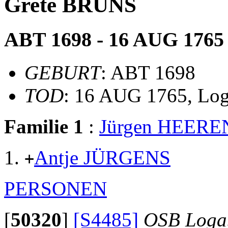
Grete BRUNS
ABT 1698 - 16 AUG 1765
GEBURT
: ABT 1698
TOD
: 16 AUG 1765, Lo
Familie 1
:
Jürgen HEERE
Antje JÜRGENS
+
PERSONEN
[
50320
]
[S4485]
OSB Loga