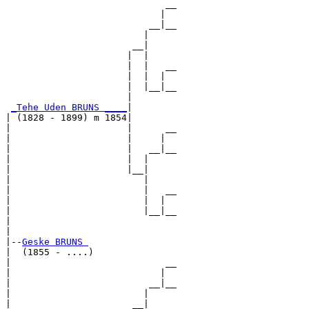
                             __

                            |  

                          __|__

                         |     

                       __|

                      |  |

                      |  |   __

                      |  |  |  

                      |  |__|__

                      |        

_Tehe Uden BRUNS ____
|

| (1828 - 1899) m 1854|

|                     |      __

|                     |     |  

|                     |   __|__

|                     |  |     

|                     |__|

|                        |

|                        |   __

|                        |  |  

|                        |__|__

|                              

|

|--
Geske BRUNS 
|  (1855 - ....)

|                            __

|                           |  

|                         __|__

|                        |     

|                      __|
