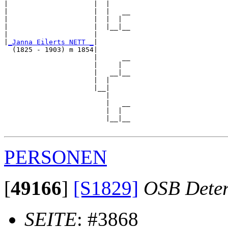
|                     |  |

|                     |  |   __

|                     |  |  |  

|                     |  |__|__

|                     |        

|
_Janna Eilerts NETT _
|

  (1825 - 1903) m 1854|

                      |      __

                      |     |  

                      |   __|__

                      |  |     

                      |__|

                         |

                         |   __

                         |  |  

                         |__|__

PERSONEN
[
49166
]
[S1829]
OSB Dete
SEITE
: #3868