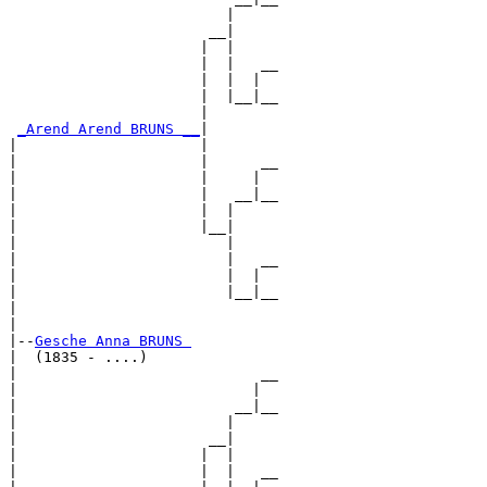
                         |     

                       __|

                      |  |

                      |  |   __

                      |  |  |  

                      |  |__|__

                      |        

_Arend Arend BRUNS __
|

|                     |

|                     |      __

|                     |     |  

|                     |   __|__

|                     |  |     

|                     |__|

|                        |

|                        |   __

|                        |  |  

|                        |__|__

|                              

|

|--
Gesche Anna BRUNS 
|  (1835 - ....)

|                            __

|                           |  

|                         __|__

|                        |     

|                      __|

|                     |  |

|                     |  |   __
