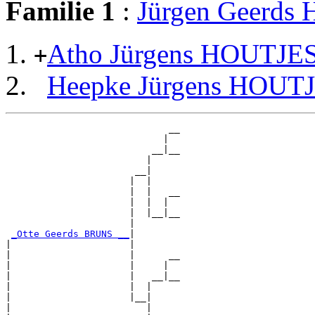
Familie 1
:
Jürgen Geerds
Atho Jürgens HOUTJE
+
Heepke Jürgens HOUT
                             __

                            |  

                          __|__

                         |     

                       __|

                      |  |

                      |  |   __

                      |  |  |  

                      |  |__|__

                      |        

_Otte Geerds BRUNS __
|

|                     |

|                     |      __

|                     |     |  

|                     |   __|__

|                     |  |     

|                     |__|

|                        |
