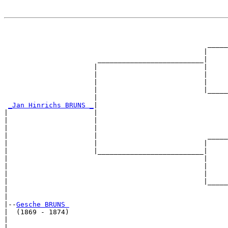
                                                       
                                                       
                                                  _____
                                                 |     
                       __________________________|

                      |                          |

                      |                          |     
                      |                          |     
                      |                          |_____
                      |                                
_Jan Hinrichs BRUNS _
|

|                     |

|                     |                                
|                     |                                
|                     |                           _____
|                     |                          |     
|                     |__________________________|

|                                                |

|                                                |     
|                                                |     
|                                                |_____
|                                                      
|

|--
Gesche BRUNS 
|  (1869 - 1874)

|                                                      
|                                                      