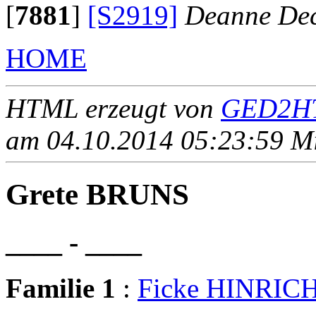
[
7881
]
[S2919]
Deanne Dec
HOME
HTML erzeugt von
GED2HT
am 04.10.2014 05:23:59 Mit
Grete BRUNS
____ - ____
Familie 1
:
Ficke HINRIC