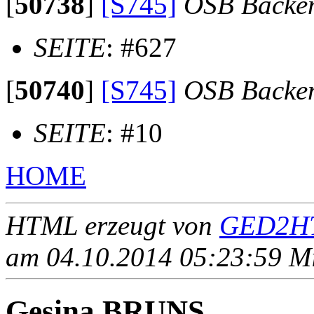
[
50738
]
[S745]
OSB Backe
SEITE
: #627
[
50740
]
[S745]
OSB Backe
SEITE
: #10
HOME
HTML erzeugt von
GED2HT
am 04.10.2014 05:23:59 Mit
Gesina BRUNS