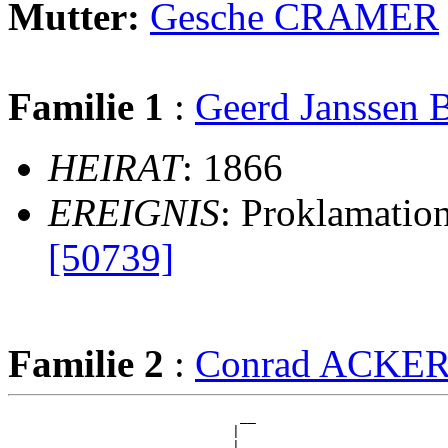
Mutter:
Gesche CRAMER
Familie 1
:
Geerd Janssen
HEIRAT
: 1866
EREIGNIS
: Proklamati
[50739]
Familie 2
:
Conrad ACK
                             __

                            |  

                          __|__
