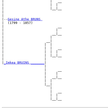
|                        |   __

|                        |  |  

|                        |__|__

|                              

|

|--
Gesine Athe BRUNS 
|  (1799 - 1857)

|                            __

|                           |  

|                         __|__

|                        |     

|                      __|

|                     |  |

|                     |  |   __

|                     |  |  |  

|                     |  |__|__

|                     |        

|
_Imkea BRUINS _______
|

                      |

                      |      __

                      |     |  

                      |   __|__

                      |  |     

                      |__|

                         |

                         |   __

                         |  |  

                         |__|__
