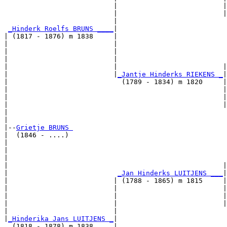
                           |                          |
                           |                          |
                           |                           
_Hinderk Roelfs BRUNS ____
|

| (1817 - 1876) m 1838     |

|                          |                           
|                          |                           
|                          |                           
|                          |                          |
|                          |
_Jantje Hinderks RIEKENS _
|

|                            (1789 - 1834) m 1820     |

|                                                     |
|                                                     |
|                                                     |
|                                                      
|

|--
Grietje BRUNS 
|  (1846 - ....)

|                                                      
|                                                      
|                                                      
|                                                     |
|                           
_Jan Hinderks LUITJENS ___
|

|                          | (1788 - 1865) m 1815     |

|                          |                          |
|                          |                          |
|                          |                          |
|                          |                           
|
_Hinderika Jans LUITJENS _
|

  (1818 - 1878) m 1838     |
