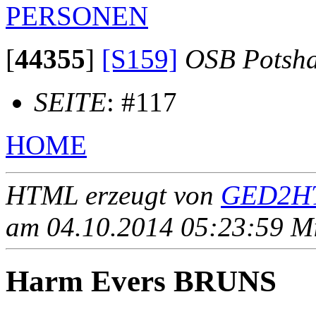
PERSONEN
[
44355
]
[S159]
OSB Potsh
SEITE
: #117
HOME
HTML erzeugt von
GED2HT
am 04.10.2014 05:23:59 Mit
Harm Evers BRUNS