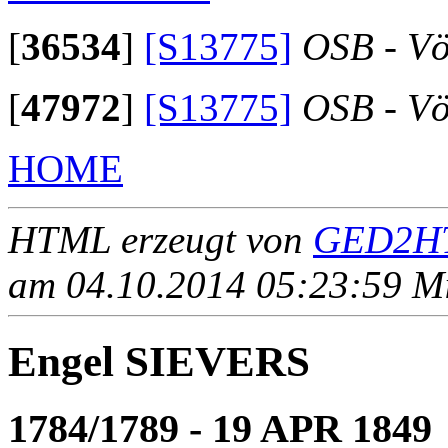
[
36534
]
[S13775]
OSB - Vö
[
47972
]
[S13775]
OSB - Vö
HOME
HTML erzeugt von
GED2HT
am 04.10.2014 05:23:59 Mit
Engel SIEVERS
1784/1789 - 19 APR 1849