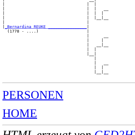
|                                  |  |

|                                  |  |   __

|                                  |  |  |  

|                                  |  |__|__

|                                  |        

|
_Bernardina REUKE ________________
|

  (1778 - ....)                    |

                                   |      __

                                   |     |  

                                   |   __|__

                                   |  |     

                                   |__|

                                      |

                                      |   __

                                      |  |  

                                      |__|__

PERSONEN
HOME
HTML erzeugt von
GED2HT