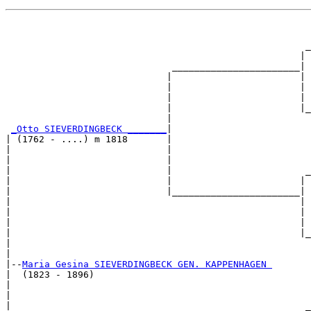
                                                       
                                                       
                                                      _
                                                     | 
                              _______________________|

                             |                       |

                             |                       | 
                             |                       | 
                             |                       |_
                             |                         
_Otto SIEVERDINGBECK _______
|

| (1762 - ....) m 1818       |

|                            |                         
|                            |                         
|                            |                        _
|                            |                       | 
|                            |_______________________|

|                                                    |

|                                                    | 
|                                                    | 
|                                                    |_
|                                                      
|

|--
Maria Gesina SIEVERDINGBECK GEN. KAPPENHAGEN 
|  (1823 - 1896)

|                                                      
|                                                      
|                                                     _