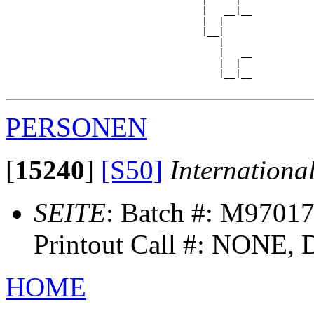
                                   |     |  

                                   |   __|__

                                   |  |     

                                   |__|

                                      |

                                      |   __

                                      |  |  

                                      |__|__

PERSONEN
[
15240
]
[S50]
Internationa
SEITE
: Batch #: M97017
Printout Call #: NONE, 
HOME