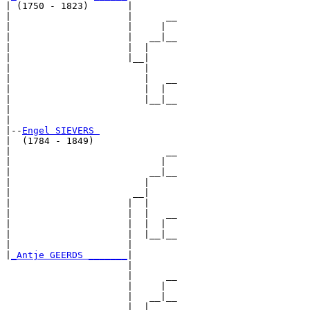
| (1750 - 1823)       |

|                     |      __

|                     |     |  

|                     |   __|__

|                     |  |     

|                     |__|

|                        |

|                        |   __

|                        |  |  

|                        |__|__

|                              

|

|--
Engel SIEVERS 
|  (1784 - 1849)

|                            __

|                           |  

|                         __|__

|                        |     

|                      __|

|                     |  |

|                     |  |   __

|                     |  |  |  

|                     |  |__|__

|                     |        

|
_Antje GEERDS _______
|

                      |

                      |      __

                      |     |  

                      |   __|__

                      |  |     
