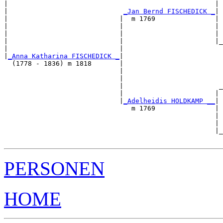
|                                                    | 
|                             
_Jan Bernd FISCHEDICK _
|

|                            |  m 1769               |

|                            |                       | 
|                            |                       | 
|                            |                       |_
|                            |                         
|
_Anna Katharina FISCHEDICK _
|

  (1778 - 1836) m 1818       |

                             |                         
                             |                         
                             |                        _
                             |                       | 
                             |
_Adelheidis HOLDKAMP __
|

                                m 1769               |

                                                     | 
                                                     | 
                                                     |_
PERSONEN
HOME