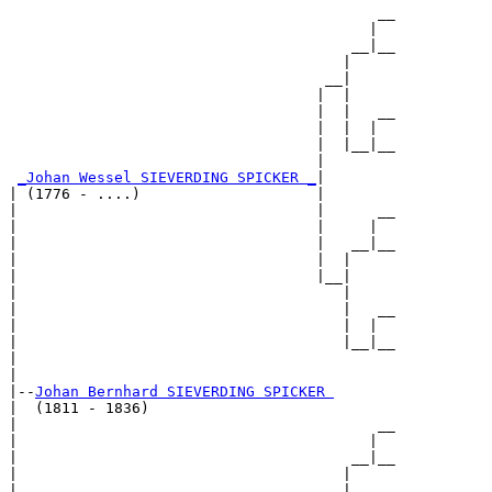
                                          __

                                         |  

                                       __|__

                                      |     

                                    __|

                                   |  |

                                   |  |   __

                                   |  |  |  

                                   |  |__|__

                                   |        

_Johan Wessel SIEVERDING SPICKER _
|

| (1776 - ....)                    |

|                                  |      __

|                                  |     |  

|                                  |   __|__

|                                  |  |     

|                                  |__|

|                                     |

|                                     |   __

|                                     |  |  

|                                     |__|__

|                                           

|

|--
Johan Bernhard SIEVERDING SPICKER 
|  (1811 - 1836)

|                                         __

|                                        |  

|                                      __|__

|                                     |     

|                                   __|
