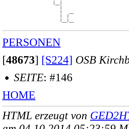
                      |__|

                         |

                         |   __

                         |  |  

                         |__|__

PERSONEN
[
48673
]
[S224]
OSB Kirch
SEITE
: #146
HOME
HTML erzeugt von
GED2HT
am 04.10.2014 05:23:59 Mit