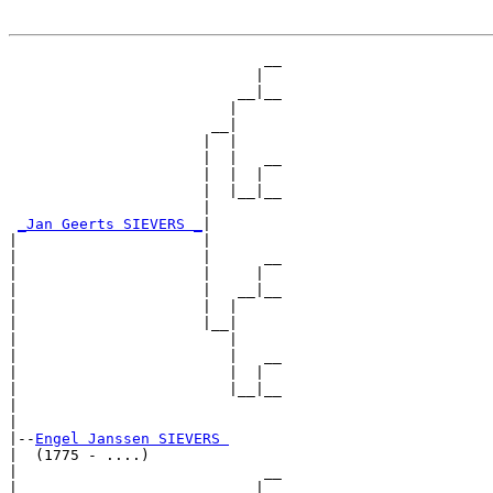
                             __

                            |  

                          __|__

                         |     

                       __|

                      |  |

                      |  |   __

                      |  |  |  

                      |  |__|__

                      |        

_Jan Geerts SIEVERS _
|

|                     |

|                     |      __

|                     |     |  

|                     |   __|__

|                     |  |     

|                     |__|

|                        |

|                        |   __

|                        |  |  

|                        |__|__

|                              

|

|--
Engel Janssen SIEVERS 
|  (1775 - ....)

|                            __

|                           |  
