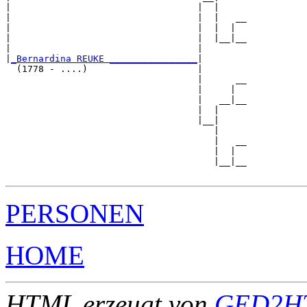
|                                  |  |

|                                  |  |   __

|                                  |  |  |  

|                                  |  |__|__

|                                  |        

|
_Bernardina REUKE ________________
|

  (1778 - ....)                    |

                                   |      __

                                   |     |  

                                   |   __|__

                                   |  |     

                                   |__|

                                      |

                                      |   __

                                      |  |  

                                      |__|__

PERSONEN
HOME
HTML erzeugt von
GED2HT