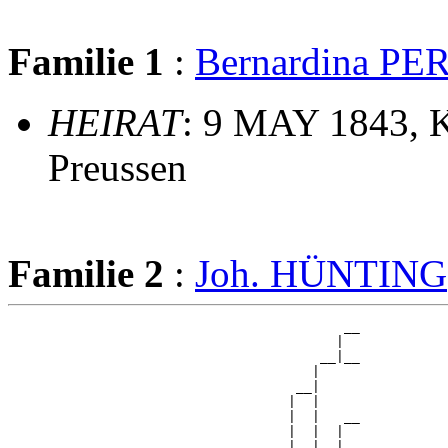
Familie 1
:
Bernardina P
HEIRAT
: 9 MAY 1843, K
Preussen
Familie 2
:
Joh. HÜNTING
                                          __

                                         |  

                                       __|__

                                      |     

                                    __|

                                   |  |

                                   |  |   __

                                   |  |  |  

                                   |  |__|__
