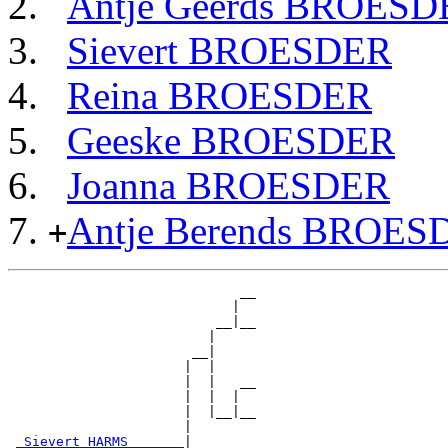
Antje Geerds BROESD
Sievert BROESDER
Reina BROESDER
Geeske BROESDER
Joanna BROESDER
Antje Berends BROES
+
                             __

                            |  

                          __|__

                         |     

                       __|

                      |  |

                      |  |   __

                      |  |  |  

                      |  |__|__

                      |        

_Sievert HARMS ______
|
