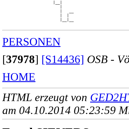
                      |__|

                         |

                         |   __

                         |  |  

                         |__|__

PERSONEN
[
37978
]
[S14436]
OSB - Vö
HOME
HTML erzeugt von
GED2HT
am 04.10.2014 05:23:59 Mit