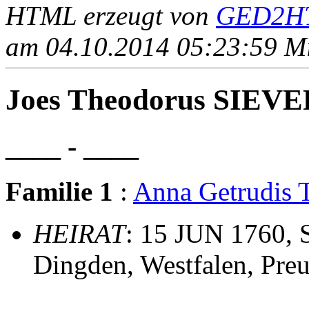
HTML erzeugt von
GED2HT
am 04.10.2014 05:23:59 Mit
Joes Theodorus SIEV
____ - ____
Familie 1
:
Anna Getrudis
HEIRAT
: 15 JUN 1760, S
Dingden, Westfalen, Pre