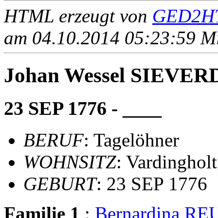
HTML erzeugt von
GED2HT
am 04.10.2014 05:23:59 Mit
Johan Wessel SIEVE
23 SEP 1776 - ____
BERUF
: Tagelöhner
WOHNSITZ
: Vardinghol
GEBURT
: 23 SEP 1776
Familie 1
:
Bernardina R