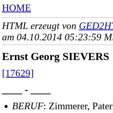
HOME
HTML erzeugt von
GED2HT
am 04.10.2014 05:23:59 Mit
Ernst Georg SIEVERS
[17629]
____ - ____
BERUF
: Zimmerer, Pate