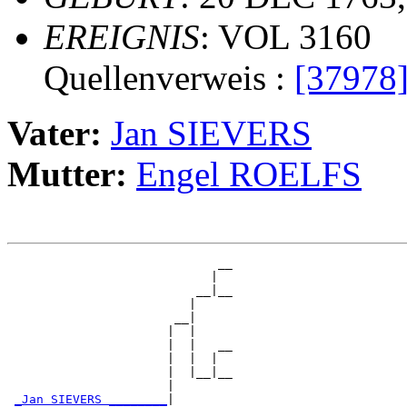
EREIGNIS
: VOL 3160
Quellenverweis :
[37978
Vater:
Jan SIEVERS
Mutter:
Engel ROELFS
                             __

                            |  

                          __|__

                         |     

                       __|

                      |  |

                      |  |   __

                      |  |  |  

                      |  |__|__

                      |        

_Jan SIEVERS ________
|
