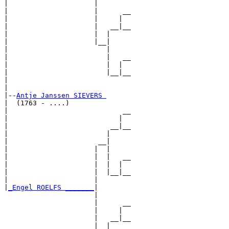
|                     |

|                     |      __

|                     |     |  

|                     |   __|__

|                     |  |     

|                     |__|

|                        |

|                        |   __

|                        |  |  

|                        |__|__

|                              

|

|--
Antje Janssen SIEVERS 
|  (1763 - ....)

|                            __

|                           |  

|                         __|__

|                        |     

|                      __|

|                     |  |

|                     |  |   __

|                     |  |  |  

|                     |  |__|__

|                     |        

|
_Engel ROELFS _______
|

                      |

                      |      __

                      |     |  

                      |   __|__

                      |  |     
