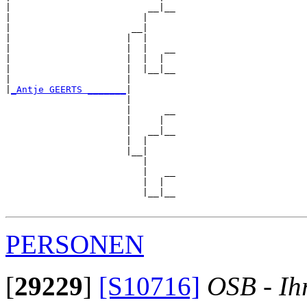
|                         __|__

|                        |     

|                      __|

|                     |  |

|                     |  |   __

|                     |  |  |  

|                     |  |__|__

|                     |        

|
_Antje GEERTS _______
|

                      |

                      |      __

                      |     |  

                      |   __|__

                      |  |     

                      |__|

                         |

                         |   __

                         |  |  

                         |__|__

PERSONEN
[
29229
]
[S10716]
OSB - Ih