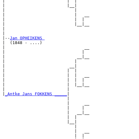
|                         |  |     

|                         |__|

|                            |

|                            |   __

|                            |  |  

|                            |__|__

|                                  

|

|--
Jan OPHEIKENS 
|  (1848 - ....)

|                                __

|                               |  

|                             __|__

|                            |     

|                          __|

|                         |  |

|                         |  |   __

|                         |  |  |  

|                         |  |__|__

|                         |        

|
_Antke Jans FOKKENS _____
|

                          |

                          |      __

                          |     |  

                          |   __|__

                          |  |     

                          |__|

                             |

                             |   __

                             |  |  
