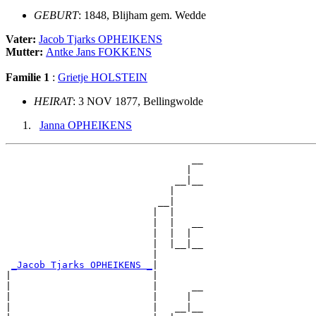
GEBURT
: 1848, Blijham gem. Wedde
Vater:
Jacob Tjarks OPHEIKENS
Mutter:
Antke Jans FOKKENS
Familie 1
:
Grietje HOLSTEIN
HEIRAT
: 3 NOV 1877, Bellingwolde
Janna OPHEIKENS
                                 __

                                |  

                              __|__

                             |     

                           __|

                          |  |

                          |  |   __

                          |  |  |  

                          |  |__|__

                          |        

_Jacob Tjarks OPHEIKENS _
|

|                         |

|                         |      __

|                         |     |  

|                         |   __|__
