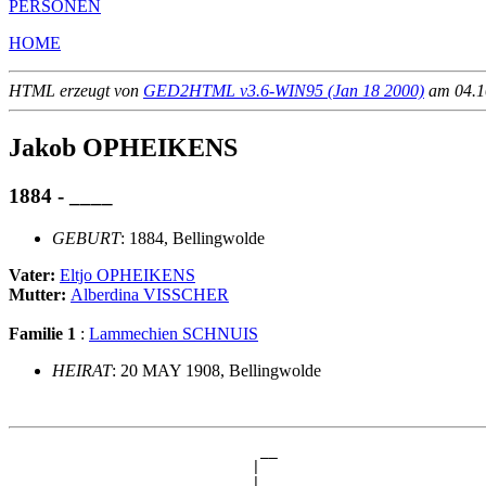
PERSONEN
HOME
HTML erzeugt von
GED2HTML v3.6-WIN95 (Jan 18 2000)
am 04.10
Jakob OPHEIKENS
1884 - ____
GEBURT
: 1884, Bellingwolde
Vater:
Eltjo OPHEIKENS
Mutter:
Alberdina VISSCHER
Familie 1
:
Lammechien SCHNUIS
HEIRAT
: 20 MAY 1908, Bellingwolde
                             __

                            |  

                          __|__
