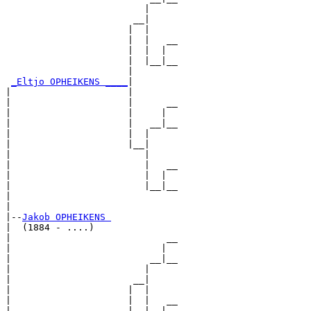
                         |     

                       __|

                      |  |

                      |  |   __

                      |  |  |  

                      |  |__|__

                      |        

_Eltjo OPHEIKENS ____
|

|                     |

|                     |      __

|                     |     |  

|                     |   __|__

|                     |  |     

|                     |__|

|                        |

|                        |   __

|                        |  |  

|                        |__|__

|                              

|

|--
Jakob OPHEIKENS 
|  (1884 - ....)

|                            __

|                           |  

|                         __|__

|                        |     

|                      __|

|                     |  |

|                     |  |   __

|                     |  |  |  
