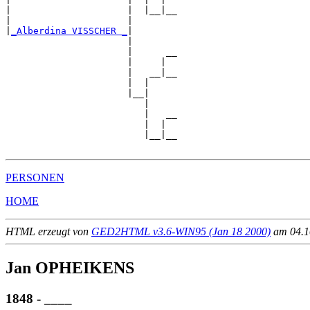
|                     |  |__|__

|                     |        

|
_Alberdina VISSCHER _
|

                      |

                      |      __

                      |     |  

                      |   __|__

                      |  |     

                      |__|

                         |

                         |   __

                         |  |  

                         |__|__

PERSONEN
HOME
HTML erzeugt von
GED2HTML v3.6-WIN95 (Jan 18 2000)
am 04.10
Jan OPHEIKENS
1848 - ____