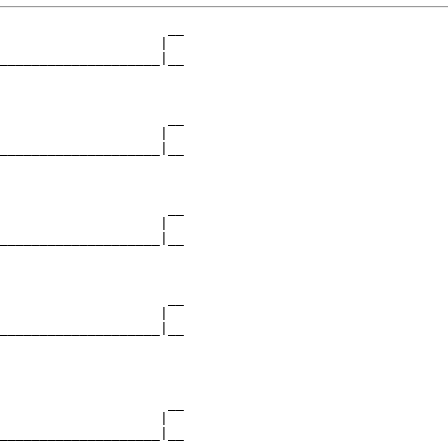
                     __

                    |  

____________________|__

                       

                     __

                    |  

____________________|__

                       

                     __

                    |  

____________________|__

                       

                     __

                    |  

____________________|__

                       

                     __

                    |  

____________________|__
