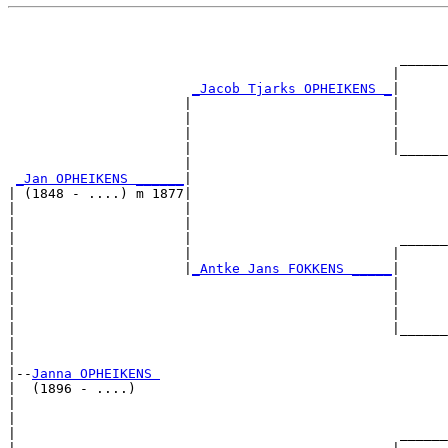
                                                       
                                                       
                                                 ______
                                                |      
_Jacob Tjarks OPHEIKENS _
|

                      |                         |

                      |                         |      
                      |                         |      
                      |                         |______
                      |                                
_Jan OPHEIKENS ______
|

| (1848 - ....) m 1877|

|                     |                                
|                     |                                
|                     |                          ______
|                     |                         |      
|                     |
_Antke Jans FOKKENS _____
|

|                                               |

|                                               |      
|                                               |      
|                                               |______
|                                                      
|

|--
Janna OPHEIKENS 
|  (1896 - ....)

|                                                      
|                                                      
|                                                ______