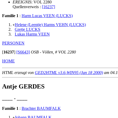
EREIGNIS
: VOL 2280
Quellenverweis :
[16237]
Familie 1
:
Harm Lucas VEEN (LUCKS)
Helene (Leentje) Harms VEHN (LUCKS)
+
Gretje LUCKS
Lukas Harms VEEN
PERSONEN
[
16237
]
[S6643]
OSB - Völlen, # VOL 2280
HOME
HTML erzeugt von
GED2HTML v3.6-WIN95 (Jan 18 2000)
am 04.10
Antje GERDES
____ - ____
Familie 1
:
Brachter BAUMFALK
Johann BAUMFALK
+