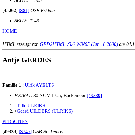
SEITE
: #1565
[
45262
]
[S81]
OSB Esklum
SEITE
: #149
HOME
HTML erzeugt von
GED2HTML v3.6-WIN95 (Jan 18 2000)
am 04.10
Antje GERDES
____ - ____
Familie 1
:
Ulrik AYELTS
HEIRAT
: 30 NOV 1725, Backemoor
[49339]
Talle ULRIKS
Geerd UILDERS (ULRIKS)
+
PERSONEN
[
49339
]
[S745]
OSB Backemoor