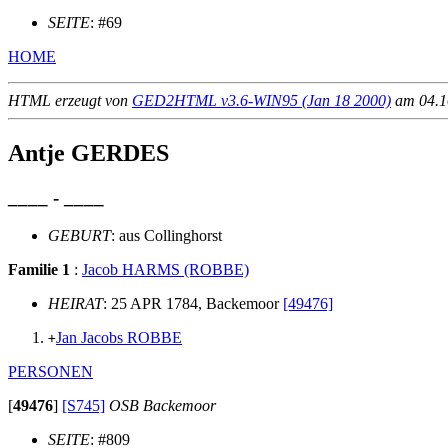
SEITE
: #69
HOME
HTML erzeugt von
GED2HTML v3.6-WIN95 (Jan 18 2000)
am 04.10
Antje GERDES
____ - ____
GEBURT
: aus Collinghorst
Familie 1
:
Jacob HARMS (ROBBE)
HEIRAT
: 25 APR 1784, Backemoor
[49476]
Jan Jacobs ROBBE
+
PERSONEN
[
49476
]
[S745]
OSB Backemoor
SEITE
: #809