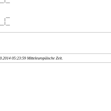
__|__

     

   __

  |  

__|__

.2014 05:23:59 Mitteleuropäische Zeit
.