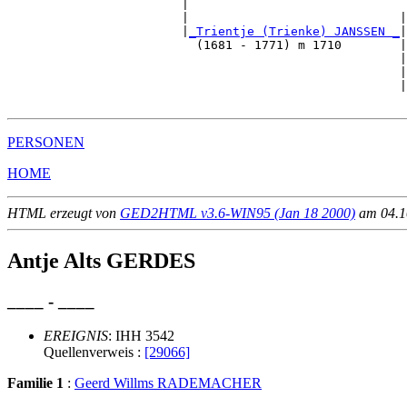
                        |                              
                        |                             |
                        |
_Trientje (Trienke) JANSSEN _
|

                          (1681 - 1771) m 1710        |

                                                      |
                                                      |
                                                      |
PERSONEN
HOME
HTML erzeugt von
GED2HTML v3.6-WIN95 (Jan 18 2000)
am 04.10
Antje Alts GERDES
____ - ____
EREIGNIS
: IHH 3542
Quellenverweis :
[29066]
Familie 1
:
Geerd Willms RADEMACHER