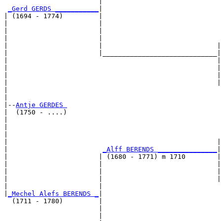
                        |                              
_Gerd GERDS ___________
|

| (1694 - 1774)         |

|                       |                              
|                       |                              
|                       |                              
|                       |                             |
|                       |_____________________________|

|                                                     |

|                                                     |
|                                                     |
|                                                     |
|                                                      
|

|--
Antje GERDES 
|  (1750 - ....)

|                                                      
|                                                      
|                                                      
|                                                     |
|                        
_Alff BERENDS _______________
|

|                       | (1680 - 1771) m 1710        |

|                       |                             |
|                       |                             |
|                       |                             |
|                       |                              
|
_Mechel Alefs BERENDS _
|

  (1711 - 1780)         |

                        |                              
                        |                              