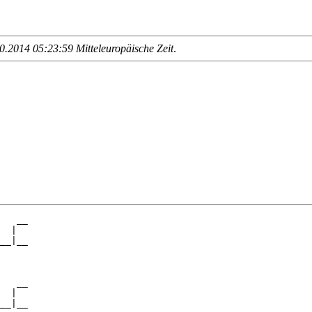
.2014 05:23:59 Mitteleuropäische Zeit
.
   __

  |  

__|__

     

   __

  |  

__|__
