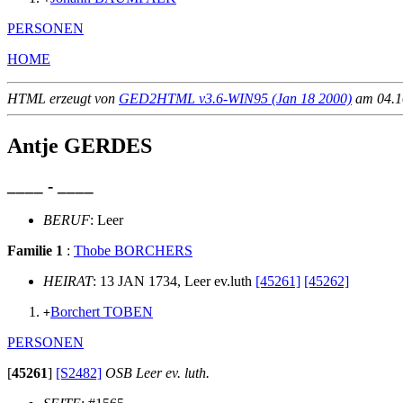
PERSONEN
HOME
HTML erzeugt von
GED2HTML v3.6-WIN95 (Jan 18 2000)
am 04.10
Antje GERDES
____ - ____
BERUF
: Leer
Familie 1
:
Thobe BORCHERS
HEIRAT
: 13 JAN 1734, Leer ev.luth
[45261]
[45262]
Borchert TOBEN
+
PERSONEN
[
45261
]
[S2482]
OSB Leer ev. luth.