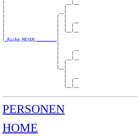
|                         __|__

|                        |     

|                      __|

|                     |  |

|                     |  |   __

|                     |  |  |  

|                     |  |__|__

|                     |        

|
_Ricke MEYER ________
|

                      |

                      |      __

                      |     |  

                      |   __|__

                      |  |     

                      |__|

                         |

                         |   __

                         |  |  

                         |__|__

PERSONEN
HOME