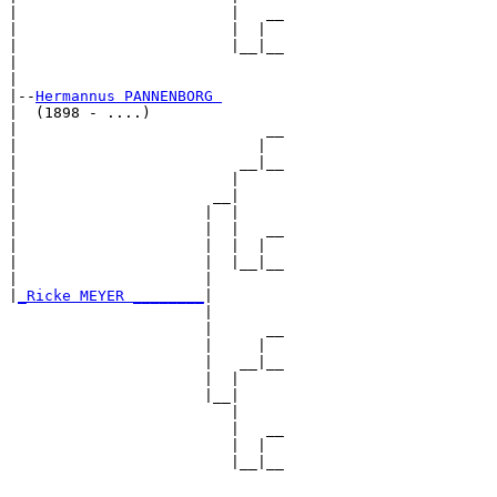
|                        |   __

|                        |  |  

|                        |__|__

|                              

|

|--
Hermannus PANNENBORG 
|  (1898 - ....)

|                            __

|                           |  

|                         __|__

|                        |     

|                      __|

|                     |  |

|                     |  |   __

|                     |  |  |  

|                     |  |__|__

|                     |        

|
_Ricke MEYER ________
|

                      |

                      |      __

                      |     |  

                      |   __|__

                      |  |     

                      |__|

                         |

                         |   __

                         |  |  

                         |__|__
