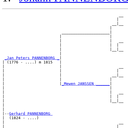
                                                   __

                                                  |  

                                                __|__

                                               |     

                          _____________________|

                         |                     |

                         |                     |   __

                         |                     |  |  

                         |                     |__|__

                         |                           

_Jan Peters PANNENBORG _
|

| (1776 - ....) m 1815   |

|                        |                         __

|                        |                        |  

|                        |                      __|__

|                        |                     |     

|                        |
_Mewen JANSSEN ______
|

|                                              |

|                                              |   __

|                                              |  |  

|                                              |__|__

|                                                    

|

|--
Gerhard PANNENBORG 
|  (1824 - ....)

|                                                  __

|                                                 |  
