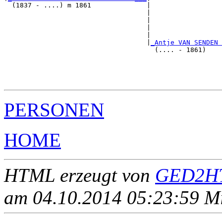
  (1837 - ....) m 1861              |

                                    |                  
                                    |                  
                                    |                  
                                    |                  
                                    |
_Antje VAN SENDEN 
                                      (.... - 1861)    
                                                       
                                                       
                                                       
PERSONEN
HOME
HTML erzeugt von
GED2HT
am 04.10.2014 05:23:59 Mit