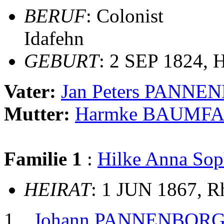
BERUF
: Colonist
Idafehn
GEBURT
: 2 SEP 1824, 
Vater:
Jan Peters PANN
Mutter:
Harmke BAUMF
Familie 1
:
Hilke Anna So
HEIRAT
: 1 JUN 1867, R
Johann PANNENBOR