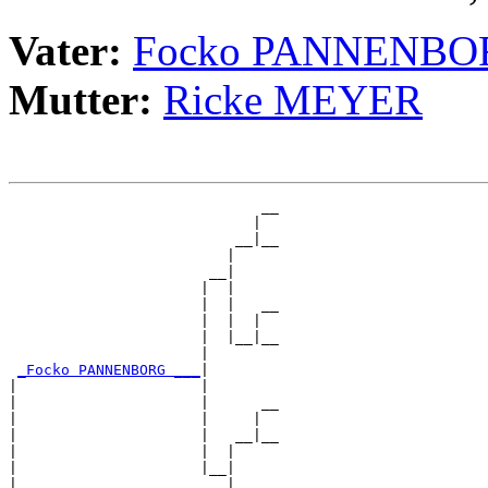
Vater:
Focko PANNENBO
Mutter:
Ricke MEYER
                             __

                            |  

                          __|__

                         |     

                       __|

                      |  |

                      |  |   __

                      |  |  |  

                      |  |__|__

                      |        

_Focko PANNENBORG ___
|

|                     |

|                     |      __

|                     |     |  

|                     |   __|__

|                     |  |     

|                     |__|

|                        |
