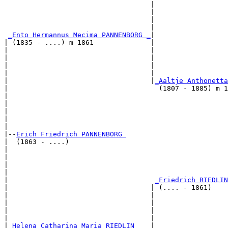
                                    |                  
                                    |                  
                                    |                  
                                    |                  
_Ento Hermannus Mecima PANNENBORG _
|

| (1835 - ....) m 1861              |

|                                   |                  
|                                   |                  
|                                   |                  
|                                   |                  
|                                   |
_Aaltje Anthonetta
|                                     (1807 - 1885) m 1
|                                                      
|                                                      
|                                                      
|                                                      
|

|--
Erich Friedrich PANNENBORG 
|  (1863 - ....)

|                                                      
|                                                      
|                                                      
|                                                      
|                                    
_Friedrich RIEDLIN
|                                   | (.... - 1861)    
|                                   |                  
|                                   |                  
|                                   |                  
|                                   |                  
|
_Helena Catharina Maria RIEDLIN ___
|
