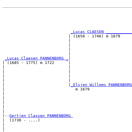
                                                       
                                                       
                                                       
                                                       
_Lucas CLAESEN ___________
                            | (1650 - 1746) m 1679     
                            |                          
                            |                          
                            |                          
                            |                          
_Lucas Claesen PANNENBORG _
|

| (1685 - 1775) m 1722      |

|                           |                          
|                           |                          
|                           |                          
|                           |                          
|                           |
_Elsjen Willems PANNENBORG
|                              m 1679                  
|                                                      
|                                                      
|                                                      
|                                                      
|

|--
Gertjen Classen PANNENBORG 
|  (1730 - ....)

|                                                      
|                                                      