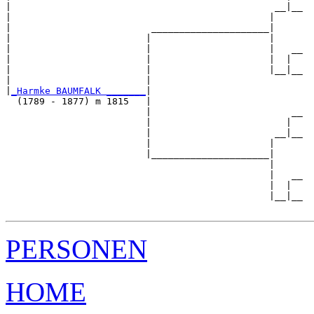
|                                               __|__

|                                              |     

|                         _____________________|

|                        |                     |

|                        |                     |   __

|                        |                     |  |  

|                        |                     |__|__

|                        |                           

|
_Harmke BAUMFALK _______
|

  (1789 - 1877) m 1815   |

                         |                         __

                         |                        |  

                         |                      __|__

                         |                     |     

                         |_____________________|

                                               |

                                               |   __

                                               |  |  

                                               |__|__

PERSONEN
HOME