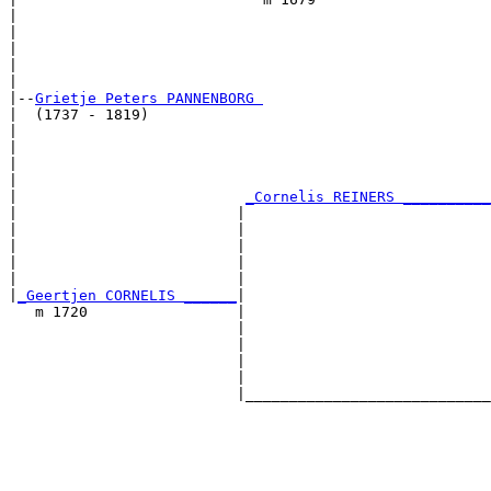
|                                                      
|                                                      
|                                                      
|                                                      
|

|--
Grietje Peters PANNENBORG 
|  (1737 - 1819)

|                                                      
|                                                      
|                                                      
|                                                      
|                          
_Cornelis REINERS __________
|                         |                            
|                         |                            
|                         |                            
|                         |                            
|                         |                            
|
_Geertjen CORNELIS ______
|

   m 1720                 |

                          |                            
                          |                            
                          |                            
                          |                            
                          |____________________________
                                                       
                                                       
                                                       
                                                       