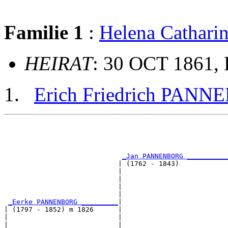
Familie 1
:
Helena Cathari
HEIRAT
: 30 OCT 1861,
Erich Friedrich PAN
                                                       
                                                       
                                                       
                                                       
_Jan PANNENBORG __________
                            | (1762 - 1843)            
                            |                          
                            |                          
                            |                          
                            |                          
_Eerke PANNENBORG _________
|

| (1797 - 1852) m 1826      |

|                           |                          
|                           |                          