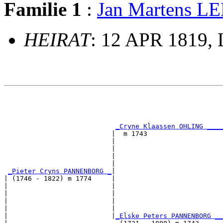
Familie 1
:
Jan Martens L
HEIRAT
: 12 APR 1819, L
                                                       
                                                       
                                                       
                                                       
_Cryne Klaassen OHLING ____
                           |  m 1743                   
                           |                           
                           |                           
                           |                           
                           |                           
_Pieter Cryns PANNENBORG _
|

| (1746 - 1822) m 1774     |

|                          |                           
|                          |                           
|                          |                           
|                          |                           
|                          |
_Elske Peters PANNENBORG __