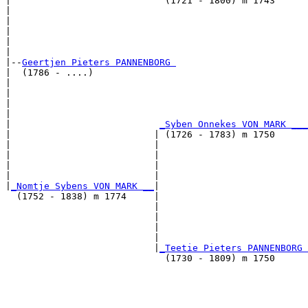
|                            (1721 - 1800) m 1743      
|                                                      
|                                                      
|                                                      
|                                                      
|

|--
Geertjen Pieters PANNENBORG 
|  (1786 - ....)

|                                                      
|                                                      
|                                                      
|                                                      
|                           
_Syben Onnekes VON MARK ___
|                          | (1726 - 1783) m 1750      
|                          |                           
|                          |                           
|                          |                           
|                          |                           
|
_Nomtje Sybens VON MARK __
|

  (1752 - 1838) m 1774     |

                           |                           
                           |                           
                           |                           
                           |                           
                           |
_Teetie Pieters PANNENBORG 
                             (1730 - 1809) m 1750      
                                                       
                                                       
                                                       