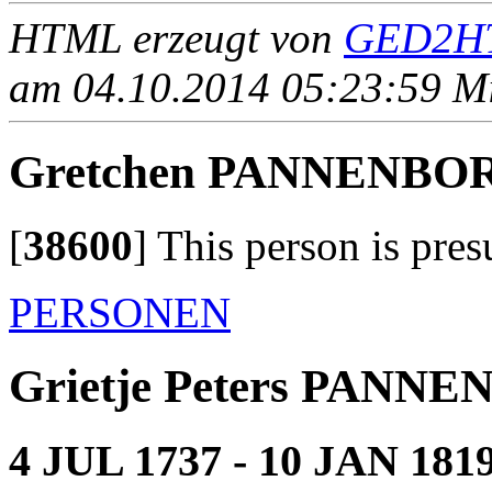
HTML erzeugt von
GED2HT
am 04.10.2014 05:23:59 Mit
Gretchen PANNENBO
[
38600
]
This person is pres
PERSONEN
Grietje Peters PANN
4 JUL 1737 - 10 JAN 181