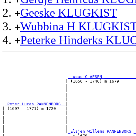
Geeske KLUGKIST
+
Wubbina H KLUGKIS
+
Peterke Hinderks KLU
+
                                                       
                                                       
                                                       
                                                       
_Lucas CLAESEN _____________
                          | (1650 - 1746) m 1679       
                          |                            
                          |                            
                          |                            
                          |                            
_Peter Lucas PANNENBORG _
|

| (1697 - 1771) m 1720    |

|                         |                            
|                         |                            
|                         |                            
|                         |                            
|                         |
_Elsjen Willems PANNENBORG _
|                            m 1679                    