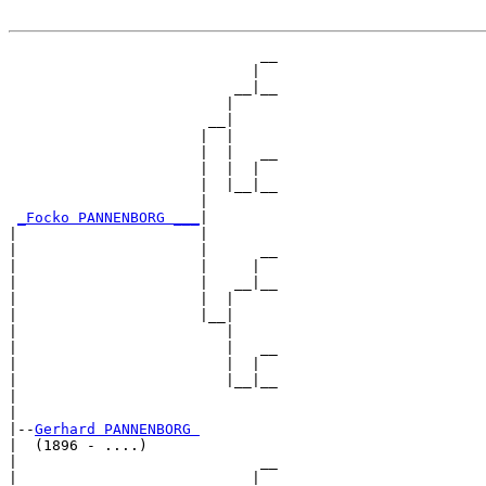
                             __

                            |  

                          __|__

                         |     

                       __|

                      |  |

                      |  |   __

                      |  |  |  

                      |  |__|__

                      |        

_Focko PANNENBORG ___
|

|                     |

|                     |      __

|                     |     |  

|                     |   __|__

|                     |  |     

|                     |__|

|                        |

|                        |   __

|                        |  |  

|                        |__|__

|                              

|

|--
Gerhard PANNENBORG 
|  (1896 - ....)

|                            __

|                           |  
