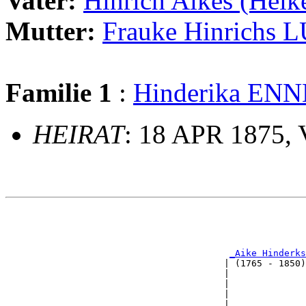
Vater:
Hinrich Aikes (Hei
Mutter:
Frauke Hinrichs 
Familie 1
:
Hinderika EN
HEIRAT
: 18 APR 1875, 
                                                       
                                                       
_Aike Hinderks
                                        | (1765 - 1850)
                                        |              
                                        |              
                                        |              
                                        |              