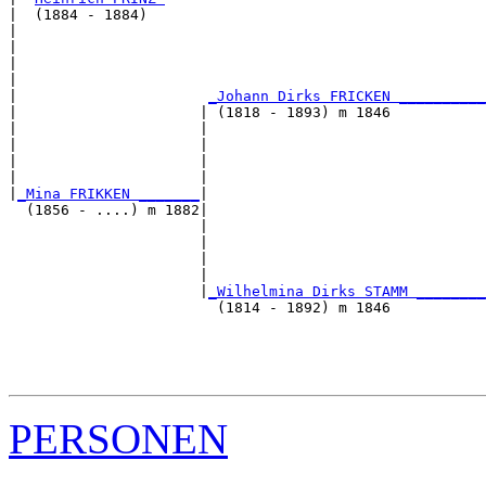
|  (1884 - 1884)

|                                                      
|                                                      
|                                                      
|                                                      
|                      
_Johann Dirks FRICKEN __________
|                     | (1818 - 1893) m 1846           
|                     |                                
|                     |                                
|                     |                                
|                     |                                
|
_Mina FRIKKEN _______
|

  (1856 - ....) m 1882|

                      |                                
                      |                                
                      |                                
                      |                                
                      |
_Wilhelmina Dirks STAMM ________
                        (1814 - 1892) m 1846           
                                                       
                                                       
                                                       
PERSONEN