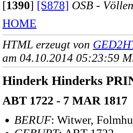
[
1390
]
[S878]
OSB - Völle
HOME
HTML erzeugt von
GED2HT
am 04.10.2014 05:23:59 Mit
Hinderk Hinderks PRI
ABT 1722 - 7 MAR 1817
BERUF
: Witwer, Folmh