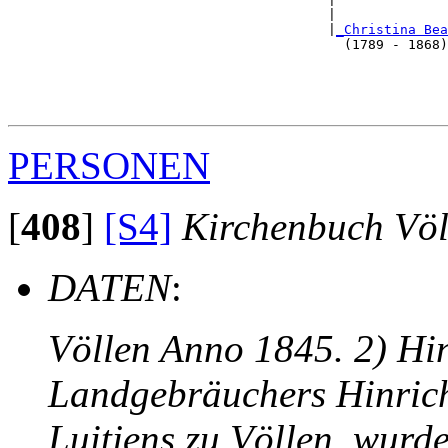
                                        |              
                                        |
_Christina Bea
                                          (1789 - 1868)
                                                       
                                                       
                                                       
PERSONEN
[
408
]
[S4]
Kirchenbuch Völ
DATEN
:
Völlen Anno 1845. 2) Hin
Landgebräuchers Hinrich
Luitjens zu Völlen, wurd