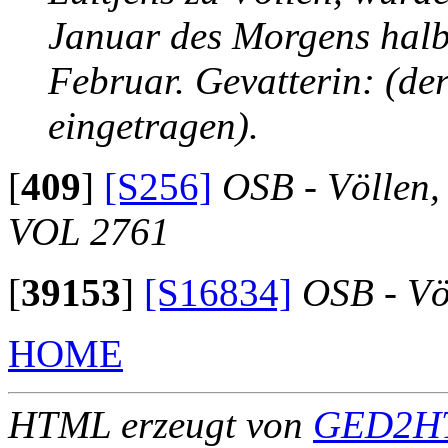
Januar des Morgens halb 
Februar. Gevatterin: (de
eingetragen).
[
409
]
[S256]
OSB - Völlen,
VOL 2761
[
39153
]
[S16834]
OSB - Vö
HOME
HTML erzeugt von
GED2HT