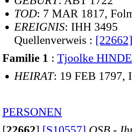
GEBURT
: ABT 1722
TOD
: 7 MAR 1817, Fol
EREIGNIS
: IHH 3495
Quellenverweis :
[22662
Familie 1
:
Tjoolke HIND
HEIRAT
: 19 FEB 1797, 
PERSONEN
[
22662
]
[S10557]
OSB - Ih