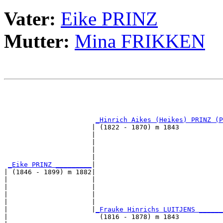
Vater:
Eike PRINZ
Mutter:
Mina FRIKKEN
                                                       
                                                       
_Hinrich Aikes (Heikes) PRINZ (P
                      | (1822 - 1870) m 1843           
                      |                                
                      |                                
                      |                                
                      |                                
_Eike PRINZ _________
|

| (1846 - 1899) m 1882|

|                     |                                
|                     |                                
|                     |                                
|                     |                                
|                     |
_Frauke Hinrichs LUITJENS ______
|                       (1816 - 1878) m 1843           