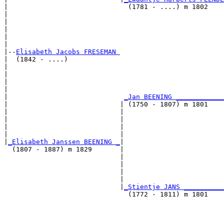
|                              (1781 - ....) m 1802    
|                                                      
|                                                      
|                                                      
|                                                      
|

|--
Elisabeth Jacobs FRESEMAN 
|  (1842 - ....)

|                                                      
|                                                      
|                                                      
|                                                      
|                             
_Jan BEENING ____________
|                            | (1750 - 1807) m 1801    
|                            |                         
|                            |                         
|                            |                         
|                            |                         
|
_Elisabeth Janssen BEENING _
|

  (1807 - 1887) m 1829       |

                             |                         
                             |                         
                             |                         
                             |                         
                             |
_Stientje JANS __________
                               (1772 - 1811) m 1801    
                                                       
                                                       
                                                       