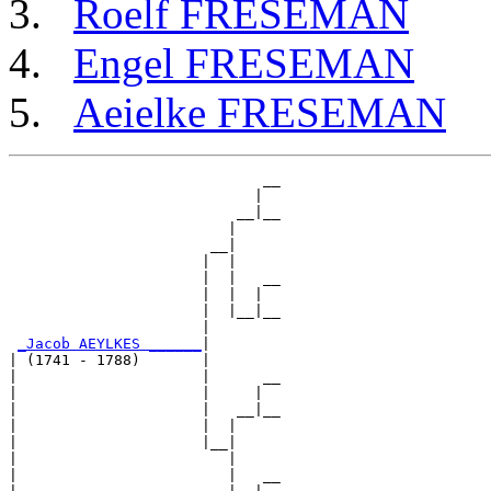
Roelf FRESEMAN
Engel FRESEMAN
Aeielke FRESEMAN
                             __

                            |  

                          __|__

                         |     

                       __|

                      |  |

                      |  |   __

                      |  |  |  

                      |  |__|__

                      |        

_Jacob AEYLKES ______
|

| (1741 - 1788)       |

|                     |      __

|                     |     |  

|                     |   __|__

|                     |  |     

|                     |__|

|                        |

|                        |   __
