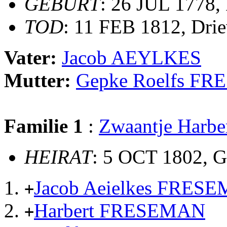
GEBURT
: 26 JUL 1778, 
TOD
: 11 FEB 1812, Drie
Vater:
Jacob AEYLKES
Mutter:
Gepke Roelfs FR
Familie 1
:
Zwaantje Harb
HEIRAT
: 5 OCT 1802, G
Jacob Aeielkes FRES
+
Harbert FRESEMAN
+