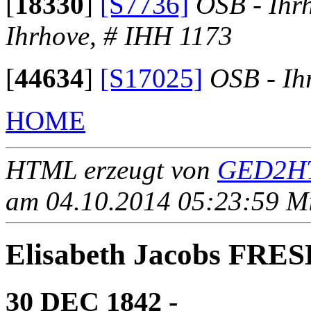
[
18330
]
[S7736]
OSB - Ihr
Ihrhove, # IHH 1173
[
44634
]
[S17025]
OSB - Ih
HOME
HTML erzeugt von
GED2HT
am 04.10.2014 05:23:59 Mit
Elisabeth Jacobs FR
30 DEC 1842 - ____