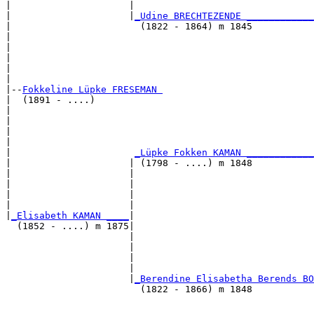
|                     |                                
|                     |
_Udine BRECHTEZENDE ____________
|                       (1822 - 1864) m 1845           
|                                                      
|                                                      
|                                                      
|                                                      
|

|--
Fokkeline Lüpke FRESEMAN 
|  (1891 - ....)

|                                                      
|                                                      
|                                                      
|                                                      
|                      
_Lüpke Fokken KAMAN ____________
|                     | (1798 - ....) m 1848           
|                     |                                
|                     |                                
|                     |                                
|                     |                                
|
_Elisabeth KAMAN ____
|

  (1852 - ....) m 1875|

                      |                                
                      |                                
                      |                                
                      |                                
                      |
_Berendine Elisabetha Berends BO
                        (1822 - 1866) m 1848           
                                                       
                                                       