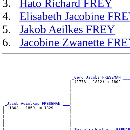
Hato Richard FREY
Elisabeth Jacobine FR
Jakob Aeilkes FREY
Jacobine Zwanette FR
                                                       
                                                       
                                                       
_Gerd Jacobs FRESEMAN ___
                             | (1778 - 1812) m 1802    
                             |                         
                             |                         
                             |                         
                             |                         
_Jacob Aeielkes FRESEMAN ___
|

| (1803 - 1859) m 1829       |

|                            |                         
|                            |                         
|                            |                         
|                            |                         
|                            |
_Zwaantje Harberts FEENDE