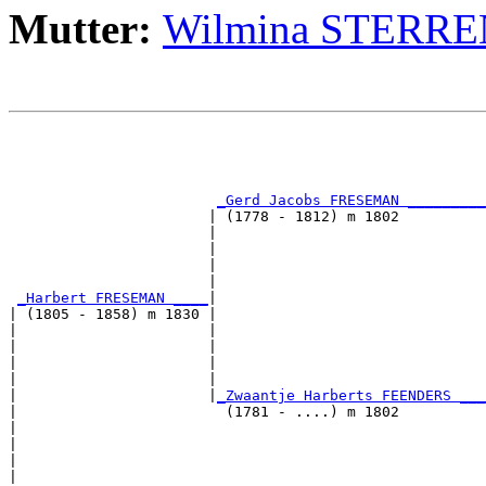
Mutter:
Wilmina STERR
                                                       
                                                       
                                                       
_Gerd Jacobs FRESEMAN _________
                       | (1778 - 1812) m 1802          
                       |                               
                       |                               
                       |                               
                       |                               
_Harbert FRESEMAN ____
|

| (1805 - 1858) m 1830 |

|                      |                              
|                      |                               
|                      |                               
|                      |                               
|                      |
_Zwaantje Harberts FEENDERS ___
|                        (1781 - ....) m 1802          
|                                                     
|                                                      
|                                                      
|                                                      