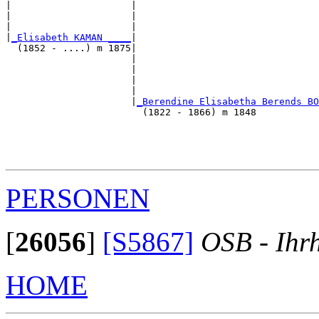
|                     |                                
|                     |                                
|                     |                                
|
_Elisabeth KAMAN ____
|

  (1852 - ....) m 1875|

                      |                                
                      |                                
                      |                                
                      |                                
                      |
_Berendine Elisabetha Berends BO
                        (1822 - 1866) m 1848           
                                                       
                                                       
                                                       
PERSONEN
[
26056
]
[S5867]
OSB - Ihr
HOME