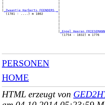
|                             |                        
|                             |                        
|
_Zwaantje Harberts FEENDERS _
|

  (1781 - ....) m 1802        |

                              |                       
                              |                        
                              |                        
                              |                        
                              |
_Engel Heeren FRIESEMANN
                                (1754 - 1832) m 1776   
                                                      
                                                       
                                                       
PERSONEN
HOME
HTML erzeugt von
GED2HT
am 04.10.2014 05:23:59 Mit