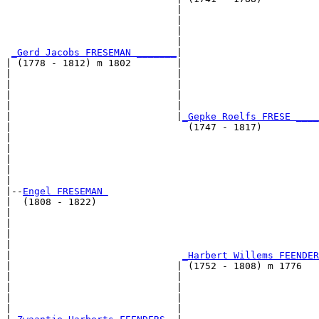
                              |                        
                              |                        
                              |                        
                              |                        
_Gerd Jacobs FRESEMAN _______
|

| (1778 - 1812) m 1802        |

|                             |                        
|                             |                        
|                             |                        
|                             |                        
|                             |
_Gepke Roelfs FRESE ____
|                               (1747 - 1817)          
|                                                      
|                                                      
|                                                      
|                                                      
|

|--
Engel FRESEMAN 
|  (1808 - 1822)

|                                                     
|                                                      
|                                                      
|                                                      
|                              
_Harbert Willems FEENDER
|                             | (1752 - 1808) m 1776   
|                             |                       
|                             |                        
|                             |                        
|                             |                        