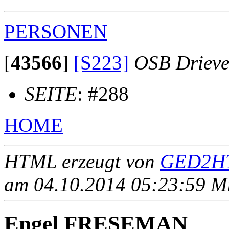
PERSONEN
[
43566
]
[S223]
OSB Drieve
SEITE
: #288
HOME
HTML erzeugt von
GED2HT
am 04.10.2014 05:23:59 Mit
Engel FRESEMAN