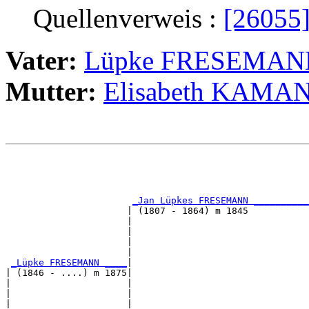
Quellenverweis :
[26055
Vater:
Lüpke FRESEMAN
Mutter:
Elisabeth KAMA
                                                       
                                                       
_Jan Lüpkes FRESEMANN __________
                      | (1807 - 1864) m 1845           
                      |                                
                      |                                
                      |                                
                      |                                
_Lüpke FRESEMANN ____
|

| (1846 - ....) m 1875|

|                     |                                
|                     |                                
|                     |                                