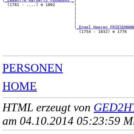
|
_Zwaantje Harberts FEENDERS _
|

  (1781 - ....) m 1802        |

                              |                       
                              |                        
                              |                        
                              |                        
                              |
_Engel Heeren FRIESEMANN
                                (1754 - 1832) m 1776   
                                                      
                                                       
                                                       
PERSONEN
HOME
HTML erzeugt von
GED2HT
am 04.10.2014 05:23:59 Mit