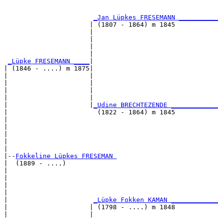
                                                       
_Jan Lüpkes FRESEMANN __________
                      | (1807 - 1864) m 1845           
                      |                                
                      |                                
                      |                                
                      |                                
_Lüpke FRESEMANN ____
|

| (1846 - ....) m 1875|

|                     |                                
|                     |                                
|                     |                                
|                     |                                
|                     |
_Udine BRECHTEZENDE ____________
|                       (1822 - 1864) m 1845           
|                                                      
|                                                      
|                                                      
|                                                      
|

|--
Fokkeline Lüpkes FRESEMAN 
|  (1889 - ....)

|                                                      
|                                                      
|                                                      
|                                                      
|                      
_Lüpke Fokken KAMAN ____________
|                     | (1798 - ....) m 1848           
|                     |                                