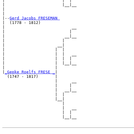
|                        |  |  

|                        |__|__

|                              

|

|--
Gerd Jacobs FRESEMAN 
|  (1778 - 1812)

|                            __

|                           |  

|                         __|__

|                        |     

|                      __|

|                     |  |

|                     |  |   __

|                     |  |  |  

|                     |  |__|__

|                     |        

|
_Gepke Roelfs FRESE _
|

  (1747 - 1817)       |

                      |      __

                      |     |  

                      |   __|__

                      |  |     

                      |__|

                         |

                         |   __

                         |  |  

                         |__|__
