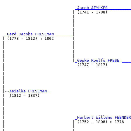
                                                       
_Jacob AEYLKES _________
                              | (1741 - 1788)          
                              |                        
                              |                        
                              |                        
                              |                        
_Gerd Jacobs FRESEMAN _______
|

| (1778 - 1812) m 1802        |

|                             |                        
|                             |                        
|                             |                        
|                             |                        
|                             |
_Gepke Roelfs FRESE ____
|                               (1747 - 1817)          
|                                                      
|                                                      
|                                                      
|                                                      
|

|--
Aeielke FRESEMAN 
|  (1812 - 1837)

|                                                     
|                                                      
|                                                      
|                                                      
|                              
_Harbert Willems FEENDER
|                             | (1752 - 1808) m 1776   
|                             |                       
|                             |                        