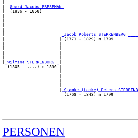
|

|--
Geerd Jacobs FRESEMAN 
|  (1836 - 1858)

|                                                     
|                                                      
|                                                      
|                                                      
|                       
_Jacob Roberts STERRENBERG ____
|                      | (1771 - 1829) m 1799          
|                      |                              
|                      |                               
|                      |                               
|                      |                               
|
_Wilmina STERRENBORG _
|

  (1805 - ....) m 1830 |

                       |                              
                       |                               
                       |                               
                       |                               
                       |
_Sjamke (Lamke) Peters STERRENB
                         (1768 - 1843) m 1799          
                                                       
                                                       
                                                       
PERSONEN