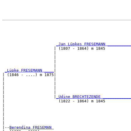
                                                       
                                                       
_Jan Lüpkes FRESEMANN __________
                      | (1807 - 1864) m 1845           
                      |                                
                      |                                
                      |                                
                      |                                
_Lüpke FRESEMANN ____
|

| (1846 - ....) m 1875|

|                     |                                
|                     |                                
|                     |                                
|                     |                                
|                     |
_Udine BRECHTEZENDE ____________
|                       (1822 - 1864) m 1845           
|                                                      
|                                                      
|                                                      
|                                                      
|

|--
Berendina FRESEMAN 