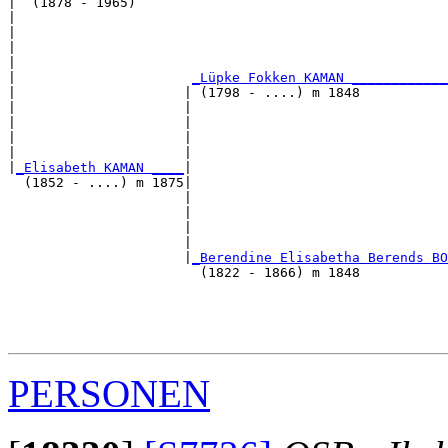
|  (1878 - 1965)

|                                                      
|                                                      
|                                                      
|                                                      
|                      
_Lüpke Fokken KAMAN ____________
|                     | (1798 - ....) m 1848           
|                     |                                
|                     |                                
|                     |                                
|                     |                                
|
_Elisabeth KAMAN ____
|

  (1852 - ....) m 1875|

                      |                                
                      |                                
                      |                                
                      |                                
                      |
_Berendine Elisabetha Berends BO
                        (1822 - 1866) m 1848           
                                                       
                                                       
                                                       
PERSONEN