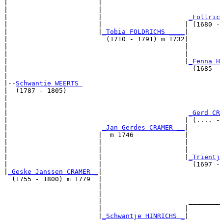
|                       |                             
|                       |                              
|                       |                      
_Follric
|                       |                     | (1680 -
|                       |
_Tobia FOLDRICHS ____
|

|                         (1710 - 1791) m 1732|

|                                             |        
|                                             |        
|                                             |
_Fenna H
|                                               (1685 -
|

|--
Schwantie WEERTS 
|  (1787 - 1805)

|                                                      
|                                                      
|                                              
_Gerd CR
|                                             | (.... -
|                        
_Jan Gerdes CRAMER __
|

|                       |  m 1746             |

|                       |                     |        
|                       |                     |        
|                       |                     |
_Trientj
|                       |                       (1697 -
|
_Geske Janssen CRAMER _
|

  (1755 - 1800) m 1779  |

                        |                              
                        |                              
                        |                      ________
                        |                     |        
                        |
_Schwantje HINRICHS _
|
