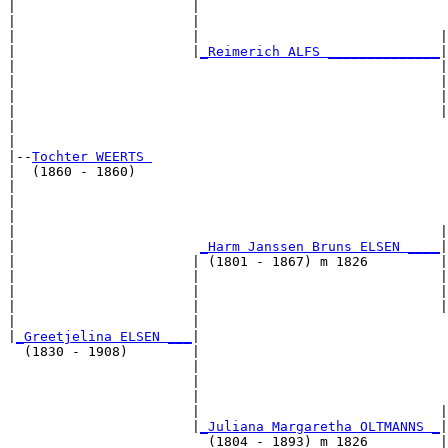
|                      |                               
|                      |                               
|                      |                              |
|                      |
_Reimerich ALFS ______________
|

|                                                     |

|                                                     |
|                                                     |
|                                                     |
|                                                      
|

|--
Tochter WEERTS 
|  (1860 - 1860)

|                                                      
|                                                      
|                                                      
|                                                     |
|                       
_Harm Janssen Bruns ELSEN ____
|

|                      | (1801 - 1867) m 1826         |

|                      |                              |
|                      |                              |
|                      |                              |
|                      |                               
|
_Greetjelina ELSEN ___
|

  (1830 - 1908)        |

                       |                               
                       |                               
                       |                               
                       |                              |
                       |
_Juliana Margaretha OLTMANNS _
|

                         (1804 - 1893) m 1826         |
