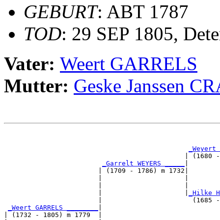
GEBURT
: ABT 1787
TOD
: 29 SEP 1805, Dete
Vater:
Weert GARRELS
Mutter:
Geske Janssen 
                                                       
_Weyert 
                                              | (1680 -
_Garrelt WEYERS _____
|

                        | (1709 - 1786) m 1732|

                        |                     |        
                        |                     |        
                        |                     |
_Hilke H
                        |                       (1685 -
_Weert GARRELS ________
|

| (1732 - 1805) m 1779  |
