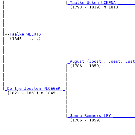
|                         |
_Taalke Ucken UCKENA _______
|                           (1793 - 1839) m 1813       
|                                                      
|                                                      
|                                                      
|                                                      
|

|--
Taalke WEERTS 
|  (1845 - ....)

|                                                      
|                                                      
|                                                      
|                                                      
|                          
_August (Joost , Joest, Just
|                         | (1786 - 1859)              
|                         |                            
|                         |                            
|                         |                            
|                         |                            
|
_Dortje Joesten PLOEGER _
|

  (1821 - 1861) m 1845    |

                          |                            
                          |                            
                          |                            
                          |                            
                          |
_Janna Remmers LEY _________
                            (1786 - 1859)              
                                                       
                                                       
                                                       