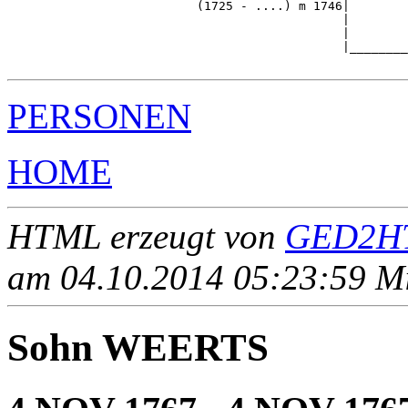
                          (1725 - ....) m 1746|

                                              |        
                                              |        
                                              |________
PERSONEN
HOME
HTML erzeugt von
GED2HT
am 04.10.2014 05:23:59 Mit
Sohn WEERTS