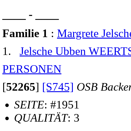
____ - ____
Familie 1
:
Margrete Jels
Jelsche Ubben WEERT
PERSONEN
[
52265
]
[S745]
OSB Backe
SEITE
: #1951
QUALITÄT
: 3