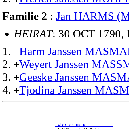
Familie 2
:
Jan HARMS 
HEIRAT
: 30 OCT 1790,
Harm Janssen MASM
Weyert Janssen MAS
+
Geeske Janssen MAS
+
Tjodina Janssen MA
+
                                                       
                                                       
                                                 ______
                                                |      
_Alerich UKEN ___________
|
