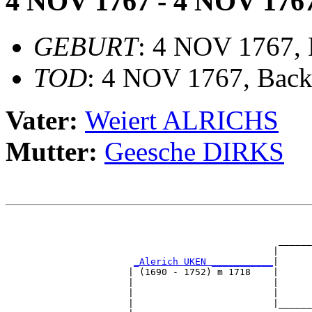
4 NOV 1767 - 4 NOV 176
GEBURT
: 4 NOV 1767,
TOD
: 4 NOV 1767, Bac
Vater:
Weiert ALRICHS
Mutter:
Geesche DIRKS
                                                       
                                                       
                                                 ______
                                                |      
_Alerich UKEN ___________
|

                      | (1690 - 1752) m 1718    |

                      |                         |      
                      |                         |      
                      |                         |______