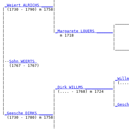
                      |                                
_Weiert ALRICHS _____
|

| (1730 - 1790) m 1758|

|                     |                                
|                     |                                
|                     |                          ______
|                     |                         |      
|                     |
_Margarete LOUERS _______
|

|                        m 1718                 |

|                                               |      
|                                               |      
|                                               |______
|                                                      
|

|--
Sohn WEERTS 
|  (1767 - 1767)

|                                                      
|                                                      
|                                                
_Willm
|                                               | (....
|                      
_Dirk WILLMS ____________
|

|                     | (.... - 1768) m 1724    |

|                     |                         |      
|                     |                         |      
|                     |                         |
_Gesch
|                     |                                
|
_Geesche DIRKS ______
|

  (1730 - 1780) m 1758|

                      |                                
                      |                                