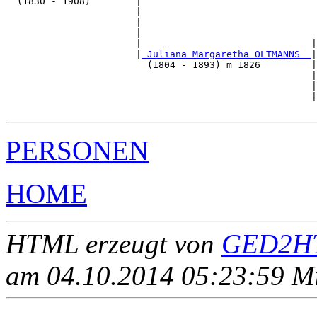
  (1830 - 1908)        |

                       |                               
                       |                               
                       |                               
                       |                              |
                       |
_Juliana Margaretha OLTMANNS _
|

                         (1804 - 1893) m 1826         |

                                                      |
                                                      |
                                                      |
PERSONEN
HOME
HTML erzeugt von
GED2HT
am 04.10.2014 05:23:59 Mit