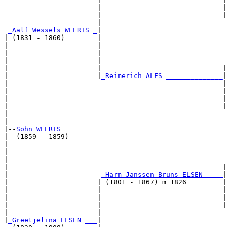
                       |                              |
                       |                              |
                       |                               
_Aalf Wessels WEERTS _
|

| (1831 - 1860)        |

|                      |                               
|                      |                               
|                      |                               
|                      |                              |
|                      |
_Reimerich ALFS ______________
|

|                                                     |

|                                                     |
|                                                     |
|                                                     |
|                                                      
|

|--
Sohn WEERTS 
|  (1859 - 1859)

|                                                      
|                                                      
|                                                      
|                                                     |
|                       
_Harm Janssen Bruns ELSEN ____
|

|                      | (1801 - 1867) m 1826         |

|                      |                              |
|                      |                              |
|                      |                              |
|                      |                               
|
_Greetjelina ELSEN ___
|
