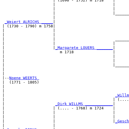
                      | (1690 - 1752) m 1718    |

                      |                         |      
                      |                         |      
                      |                         |______
                      |                                
_Weiert ALRICHS _____
|

| (1730 - 1790) m 1758|

|                     |                                
|                     |                                
|                     |                          ______
|                     |                         |      
|                     |
_Margarete LOUERS _______
|

|                        m 1718                 |

|                                               |      
|                                               |      
|                                               |______
|                                                      
|

|--
Noene WEERTS 
|  (1771 - 1805)

|                                                      
|                                                      
|                                                
_Willm
|                                               | (....
|                      
_Dirk WILLMS ____________
|

|                     | (.... - 1768) m 1724    |

|                     |                         |      
|                     |                         |      
|                     |                         |
_Gesch
|                     |                                