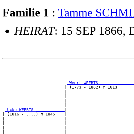
Familie 1
:
Tamme SCHM
HEIRAT
: 15 SEP 1866, 
                                                       
                                                       
                                                       
                                                       
_Weert WEERTS ______________
                          | (1773 - 1862) m 1813       
                          |                            
                          |                            
                          |                            
                          |                            
_Ucke WEERTS ____________
|

| (1816 - ....) m 1845    |

|                         |                            
|                         |                            
|                         |                            
|                         |                            