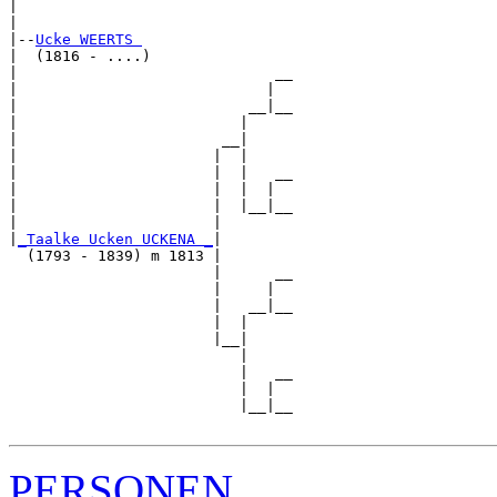
|                               

|

|--
Ucke WEERTS 
|  (1816 - ....)

|                             __

|                            |  

|                          __|__

|                         |     

|                       __|

|                      |  |

|                      |  |   __

|                      |  |  |  

|                      |  |__|__

|                      |        

|
_Taalke Ucken UCKENA _
|

  (1793 - 1839) m 1813 |

                       |      __

                       |     |  

                       |   __|__

                       |  |     

                       |__|

                          |

                          |   __

                          |  |  

                          |__|__

PERSONEN