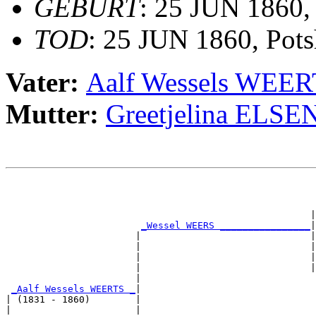
GEBURT
: 25 JUN 1860,
TOD
: 25 JUN 1860, Pots
Vater:
Aalf Wessels WEE
Mutter:
Greetjelina ELSE
                                                       
                                                       
                                                       
                                                      |
_Wessel WEERS ________________
|

                       |                              |

                       |                              |
                       |                              |
                       |                              |
                       |                               
_Aalf Wessels WEERTS _
|

| (1831 - 1860)        |

|                      |                               