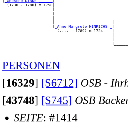
|
_Geesche DIRKS ______
|

  (1730 - 1780) m 1758|

                      |                                
                      |                                
                      |                          ______
                      |                         |      
                      |
_Anne Margrete HINRICHS _
|

                        (.... - 1789) m 1724    |

                                                |      
                                                |      
                                                |______
PERSONEN
[
16329
]
[S6712]
OSB - Ihr
[
43748
]
[S745]
OSB Backe
SEITE
: #1414