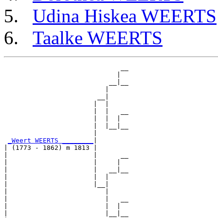
Udina Hiskea WEERTS
Taalke WEERTS
                              __

                             |  

                           __|__

                          |     

                        __|

                       |  |

                       |  |   __

                       |  |  |  

                       |  |__|__

                       |        

_Weert WEERTS ________
|

| (1773 - 1862) m 1813 |

|                      |      __

|                      |     |  

|                      |   __|__

|                      |  |     

|                      |__|

|                         |

|                         |   __

|                         |  |  

|                         |__|__
