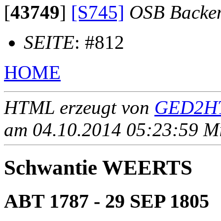
[
43749
]
[S745]
OSB Backe
SEITE
: #812
HOME
HTML erzeugt von
GED2HT
am 04.10.2014 05:23:59 Mit
Schwantie WEERTS
ABT 1787 - 29 SEP 1805