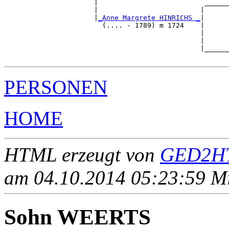
                      |                          ______
                      |                         |      
                      |
_Anne Margrete HINRICHS _
|

                        (.... - 1789) m 1724    |

                                                |      
                                                |      
                                                |______
PERSONEN
HOME
HTML erzeugt von
GED2HT
am 04.10.2014 05:23:59 Mit
Sohn WEERTS