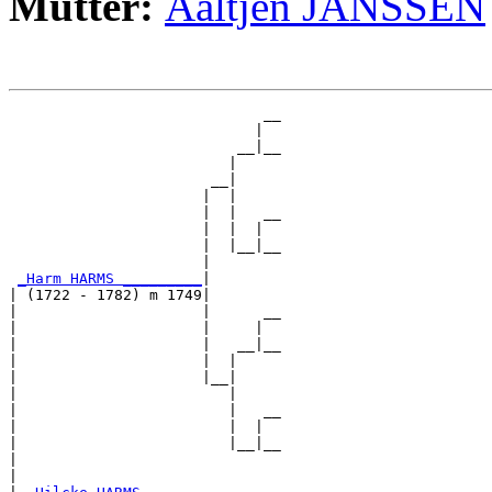
Mutter:
Aaltjen JANSSEN
                             __

                            |  

                          __|__

                         |     

                       __|

                      |  |

                      |  |   __

                      |  |  |  

                      |  |__|__

                      |        

_Harm HARMS _________
|

| (1722 - 1782) m 1749|

|                     |      __

|                     |     |  

|                     |   __|__

|                     |  |     

|                     |__|

|                        |

|                        |   __

|                        |  |  

|                        |__|__

|                              

|
