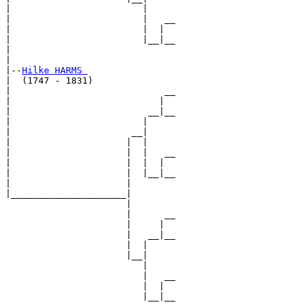
|                        |

|                        |   __

|                        |  |  

|                        |__|__

|                              

|

|--
Hilke HARMS 
|  (1747 - 1831)

|                            __

|                           |  

|                         __|__

|                        |     

|                      __|

|                     |  |

|                     |  |   __

|                     |  |  |  

|                     |  |__|__

|                     |        

|_____________________|

                      |

                      |      __

                      |     |  

                      |   __|__

                      |  |     

                      |__|

                         |

                         |   __

                         |  |  

                         |__|__
