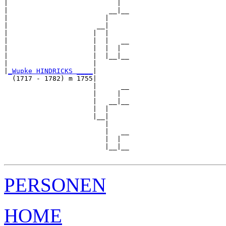
|                           |  

|                         __|__

|                        |     

|                      __|

|                     |  |

|                     |  |   __

|                     |  |  |  

|                     |  |__|__

|                     |        

|
_Wupke HINDRICKS ____
|

  (1717 - 1782) m 1755|

                      |      __

                      |     |  

                      |   __|__

                      |  |     

                      |__|

                         |

                         |   __

                         |  |  

                         |__|__

PERSONEN
HOME