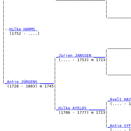
|                                           |

|                                           |          
|                                           |          
|                                           |__________
|                                                      
|

|--
Hilke HARMS 
|  (1752 - ....)

|                                                      
|                                                      
|                                            __________
|                                           |          
|                      
_Jürjen JANSSEN _____
|

|                     | (.... - 1753) m 1723|

|                     |                     |          
|                     |                     |          
|                     |                     |__________
|                     |                                
|
_Antje JÜRGENS ______
|

  (1728 - 1803) m 1745|

                      |                                
                      |                                
                      |                      
_Ayelt HAY
                      |                     | (.... - 1
                      |
_Hilke AYELDS _______
|

                        (1706 - 1777) m 1723|

                                            |          
                                            |          
                                            |
_Antje SYF