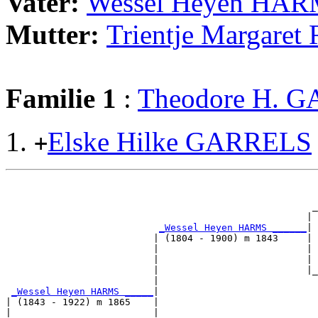
Vater:
Wessel Heyen HA
Mutter:
Trientje Margaret
Familie 1
:
Theodore H. 
Elske Hilke GARRELS
+
                                                       
                                                       
                                                      _
                                                     | 
_Wessel Heyen HARMS ______
|

                          | (1804 - 1900) m 1843     |

                          |                          | 
                          |                          | 
                          |                          |_
                          |                            
_Wessel Heyen HARMS _____
|

| (1843 - 1922) m 1865    |

|                         |                            