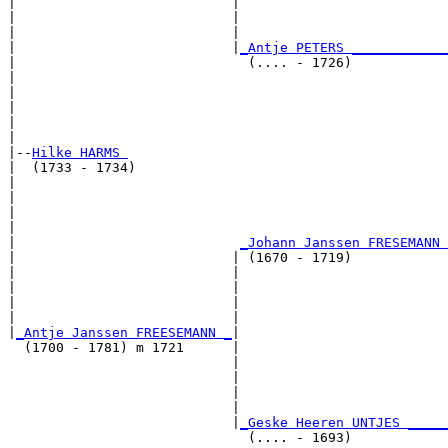
|                           |                          
|                           |                          
|                           |                          
|                           |
_Antje PETERS ____________
|                             (.... - 1726)            
|                                                      
|                                                      
|                                                      
|                                                      
|

|--
Hilke HARMS 
|  (1733 - 1734)

|                                                      
|                                                      
|                                                      
|                                                      
|                            
_Johann Janssen FRESEMANN 
|                           | (1670 - 1719)            
|                           |                          
|                           |                          
|                           |                          
|                           |                          
|
_Antje Janssen FREESEMANN _
|

  (1700 - 1781) m 1721      |

                            |                          
                            |                          
                            |                          
                            |                          
                            |
_Geske Heeren UNTJES _____
                              (.... - 1693)            