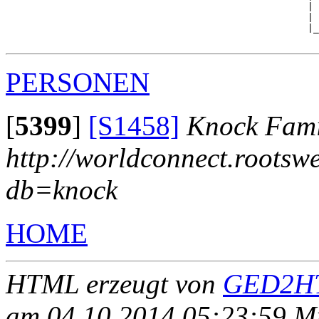
                                                     | 
                                                     | 
                                                     |_
PERSONEN
[
5399
]
[S1458]
Knock Fami
http://worldconnect.rootsw
db=knock
HOME
HTML erzeugt von
GED2HT
am 04.10.2014 05:23:59 Mit