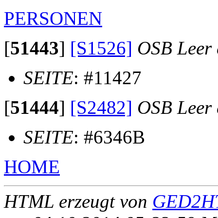
PERSONEN
[
51443
]
[S1526]
OSB Leer e
SEITE
: #11427
[
51444
]
[S2482]
OSB Leer e
SEITE
: #6346B
HOME
HTML erzeugt von
GED2HT