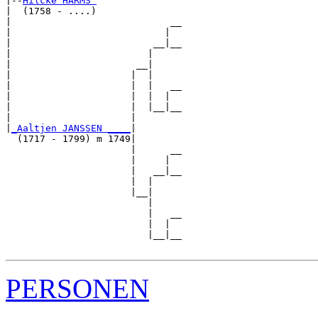
|--
Hilcke HARMS 
|  (1758 - ....)

|                            __

|                           |  

|                         __|__

|                        |     

|                      __|

|                     |  |

|                     |  |   __

|                     |  |  |  

|                     |  |__|__

|                     |        

|
_Aaltjen JANSSEN ____
|

  (1717 - 1799) m 1749|

                      |      __

                      |     |  

                      |   __|__

                      |  |     

                      |__|

                         |

                         |   __

                         |  |  

                         |__|__

PERSONEN