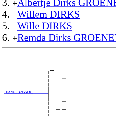
Albertje Dirks GROE
+
Willem DIRKS
Wille DIRKS
Remda Dirks GROEN
+
                             __

                            |  

                          __|__

                         |     

                       __|

                      |  |

                      |  |   __

                      |  |  |  

                      |  |__|__

                      |        

_Harm JANSSEN _______
|

|                     |

|                     |      __

|                     |     |  

|                     |   __|__

|                     |  |     

|                     |__|
