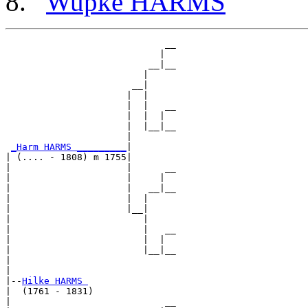
Wupke HARMS
                             __

                            |  

                          __|__

                         |     

                       __|

                      |  |

                      |  |   __

                      |  |  |  

                      |  |__|__

                      |        

_Harm HARMS _________
|

| (.... - 1808) m 1755|

|                     |      __

|                     |     |  

|                     |   __|__

|                     |  |     

|                     |__|

|                        |

|                        |   __

|                        |  |  

|                        |__|__

|                              

|

|--
Hilke HARMS 
|  (1761 - 1831)

|                            __
