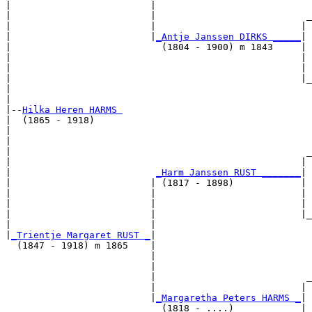
|                         |                            
|                         |                           _
|                         |                          | 
|                         |
_Antje Janssen DIRKS _____
|

|                           (1804 - 1900) m 1843     |

|                                                    | 
|                                                    | 
|                                                    |_
|                                                      
|

|--
Hilka Heren HARMS 
|  (1865 - 1918)

|                                                      
|                                                      
|                                                     _
|                                                    | 
|                          
_Harm Janssen RUST _______
|

|                         | (1817 - 1898)            |

|                         |                          | 
|                         |                          | 
|                         |                          |_
|                         |                            
|
_Trientje Margaret RUST _
|

  (1847 - 1918) m 1865    |

                          |                            
                          |                            
                          |                           _
                          |                          | 
                          |
_Margaretha Peters HARMS _
|

                            (1818 - ....)            |
