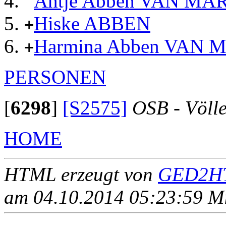
Antje Abben VAN MA
Hiske ABBEN
+
Harmina Abben VAN 
+
PERSONEN
[
6298
]
[S2575]
OSB - Völl
HOME
HTML erzeugt von
GED2HT
am 04.10.2014 05:23:59 Mit