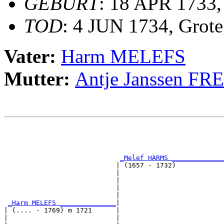
GEBURT
: 18 APR 1733,
TOD
: 4 JUN 1734, Grote
Vater:
Harm MELEFS
Mutter:
Antje Janssen 
                                                       
                                                       
_Melef HARMS _____________
                            | (1657 - 1732)            
                            |                          
                            |                          
                            |                          
                            |                          
_Harm MELEFS ______________
|

| (.... - 1769) m 1721      |

|                           |                          