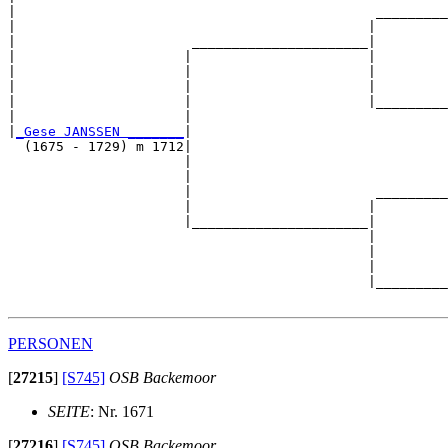
|                                             _________
|                                            |         
|                      ______________________|

|                     |                      |

|                     |                      |         
|                     |                      |         
|                     |                      |_________
|                     |                                
|
_Gese JANSSEN _______
|

  (1675 - 1729) m 1712|

                      |                                
                      |                                
                      |                       _________
                      |                      |         
                      |______________________|

                                             |

                                             |         
                                             |         
                                             |_________
PERSONEN
[
27215
]
[S745]
OSB Backemoor
SEITE
: Nr. 1671
[
27216
]
[S745]
OSB Backemoor