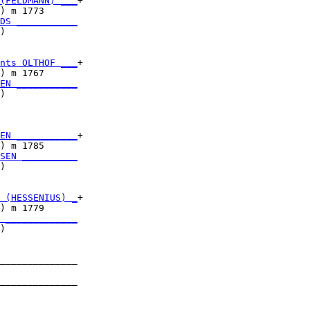
(FELDMANN) ___
+

) m 1773      

DS ___________
)             

nts OLTHOF ___
+

) m 1767      

EN ___________
)             

EN ___________
+

) m 1785      

SEN __________
)             

 (HESSENIUS) _
+

) m 1779      

 _____________
)             

______________

              

______________

              
