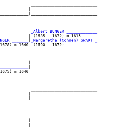
             ____________________________

            |                            

____________|____________________________

                                         

             
_Albert BUNGER _____________
            | (1585 - 1672) m 1615       

NGER _______
|
_Margaretha (Cohnen) SWART _
1678) m 1640  (1590 - 1672)              

             ____________________________

            |                            

____________
|____________________________

1675) m 1640                             

             ____________________________

            |                            

____________|____________________________

                                         

             ____________________________

            |                            

____________|____________________________

                                         
