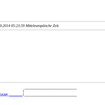
.2014 05:23:59 Mitteleuropäische Zeit
.
             ____________________________

            |                            

SKAM _______
|____________________________

                                         
