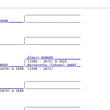
             ____________________________

            |                            

SKAM _______
|____________________________

                                         

             ____________________________

            |                            

____________|____________________________

                                         

             
_Albert BUNGER _____________
            | (1585 - 1672) m 1615       

NGER _______
|
_Margaretha (Cohnen) SWART _
1678) m 1640  (1590 - 1672)              

             ____________________________

            |                            

____________
|____________________________

1675) m 1640                             

             ____________________________

            |                            
