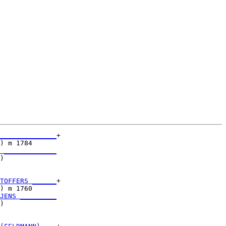
______________
+

) m 1784      

 _____________
)             

TOFFERS ______
+

) m 1760      

JENS _________
)             
