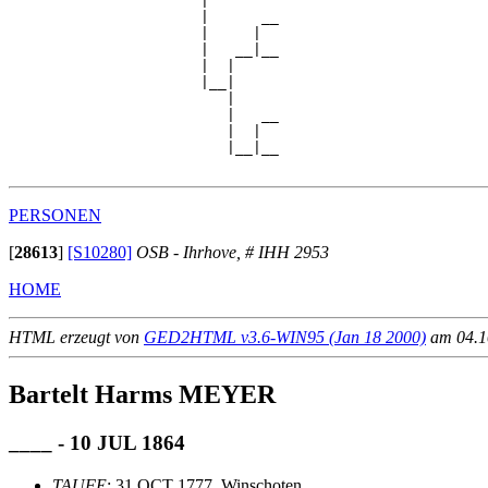
                      |

                      |      __

                      |     |  

                      |   __|__

                      |  |     

                      |__|

                         |

                         |   __

                         |  |  

                         |__|__

PERSONEN
[
28613
]
[S10280]
OSB - Ihrhove, # IHH 2953
HOME
HTML erzeugt von
GED2HTML v3.6-WIN95 (Jan 18 2000)
am 04.10
Bartelt Harms MEYER
____ - 10 JUL 1864
TAUFE
: 31 OCT 1777, Winschoten