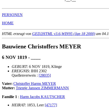
PERSONEN
HOME
HTML erzeugt von
GED2HTML v3.6-WIN95 (Jan 18 2000)
am 04.10
Bauwiene Christoffers MEYER
6 NOV 1819 - ____
GEBURT
: 6 NOV 1819, Klinge
EREIGNIS
: IHH 2302
Quellenverweis :
[28035]
Vater:
Christoffer Harms MEYER
Mutter:
Trientje Janssen ZIMMERMANN
Familie 1
:
Harm Jacobs KAUTSCHER
HEIRAT
: 1853, Leer
[47177]