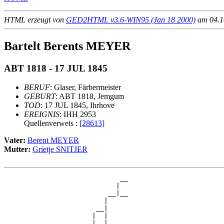
HTML erzeugt von
GED2HTML v3.6-WIN95 (Jan 18 2000)
am 04.10
Bartelt Berents MEYER
ABT 1818 - 17 JUL 1845
BERUF
: Glaser, Färbermeister
GEBURT
: ABT 1818, Jemgum
TOD
: 17 JUL 1845, Ihrhove
EREIGNIS
: IHH 2953
Quellenverweis :
[28613]
Vater:
Berent MEYER
Mutter:
Grietje SNITJER
                             __

                            |  

                          __|__

                         |     

                       __|

                      |  |

                      |  |   __
