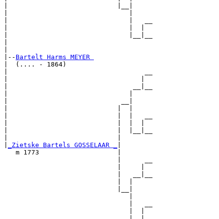
|                            |__|

|                               |

|                               |   __

|                               |  |  

|                               |__|__

|                                     

|

|--
Bartelt Harms MEYER 
|  (.... - 1864)

|                                   __

|                                  |  

|                                __|__

|                               |     

|                             __|

|                            |  |

|                            |  |   __

|                            |  |  |  

|                            |  |__|__

|                            |        

|
_Zietske Bartels GOSSELAAR _
|

   m 1773                    |

                             |      __

                             |     |  

                             |   __|__

                             |  |     

                             |__|

                                |

                                |   __

                                |  |  

                                |__|__
