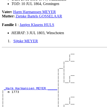
TOD
: 10 JUL 1864, Groningen
Vater:
Harm Harmanssen MEYER
Mutter:
Zietske Bartels GOSSELAAR
Familie 1
:
Jantjen Klasens HULS
HEIRAT
: 3 JUL 1803, Winschoten
Sijtske MEYER
                                    __

                                   |  

                                 __|__

                                |     

                              __|

                             |  |

                             |  |   __

                             |  |  |  

                             |  |__|__

                             |        

_Harm Harmanssen MEYER _____
|

|  m 1773                    |

|                            |      __

|                            |     |  

|                            |   __|__

|                            |  |     
