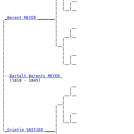
                      |  |  |  

                      |  |__|__

                      |        

_Berent MEYER _______
|

|                     |

|                     |      __

|                     |     |  

|                     |   __|__

|                     |  |     

|                     |__|

|                        |

|                        |   __

|                        |  |  

|                        |__|__

|                              

|

|--
Bartelt Berents MEYER 
|  (1818 - 1845)

|                            __

|                           |  

|                         __|__

|                        |     

|                      __|

|                     |  |

|                     |  |   __

|                     |  |  |  

|                     |  |__|__

|                     |        

|
_Grietje SNITJER ____
|
