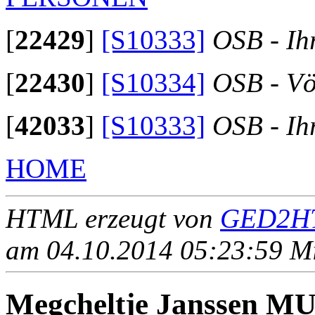
[
22429
]
[S10333]
OSB - Ih
[
22430
]
[S10334]
OSB - Vö
[
42033
]
[S10333]
OSB - Ih
HOME
HTML erzeugt von
GED2HT
am 04.10.2014 05:23:59 Mit
Megcheltje Janssen M