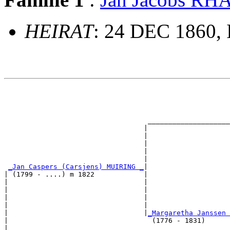
HEIRAT
: 24 DEC 1860,
                                                       
                                                       
                                                       
                                                       
                                   ____________________
                                  |                    
                                  |                    
                                  |                    
                                  |                    
                                  |                    
_Jan Caspers (Carsjens) MUIRING _
|

| (1799 - ....) m 1822            |

|                                 |                    
|                                 |                    
|                                 |                   
|                                 |                    
|                                 |
_Margaretha Janssen 
|                                   (1776 - 1831)      
|                                                      