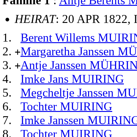
Familie 1
:
Antje Berents
HEIRAT
: 20 APR 1822, 
Berent Willems MUIR
Margaretha Janssen 
+
Antje Janssen MÜHRI
+
Imke Jans MUIRING
Megcheltje Janssen M
Tochter MUIRING
Imke Janssen MUIRIN
Tochter MUIRING