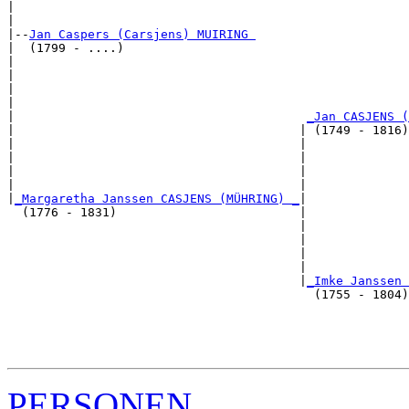
|                                                      
|

|--
Jan Caspers (Carsjens) MUIRING 
|  (1799 - ....)

|                                                      
|                                                      
|                                                      
|                                                      
|                                        
_Jan CASJENS (
|                                       | (1749 - 1816)
|                                       |              
|                                       |              
|                                       |              
|                                       |              
|
_Margaretha Janssen CASJENS (MÜHRING) _
|

  (1776 - 1831)                         |

                                        |              
                                        |              
                                        |              
                                        |              
                                        |
_Imke Janssen 
                                          (1755 - 1804)
                                                       
                                                       
                                                       
PERSONEN