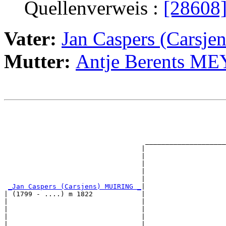
Quellenverweis :
[28608
Vater:
Jan Caspers (Carsj
Mutter:
Antje Berents M
                                                       
                                                       
                                                       
                                                       
                                   ____________________
                                  |                    
                                  |                    
                                  |                    
                                  |                    
                                  |                    
_Jan Caspers (Carsjens) MUIRING _
|

| (1799 - ....) m 1822            |

|                                 |                    
|                                 |                    
|                                 |                   
|                                 |                    