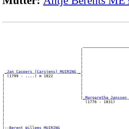
Mutter:
Antje Berents M
                                                       
                                                       
                                                       
                                                       
                                   ____________________
                                  |                    
                                  |                    
                                  |                    
                                  |                    
                                  |                    
_Jan Caspers (Carsjens) MUIRING _
|

| (1799 - ....) m 1822            |

|                                 |                    
|                                 |                    
|                                 |                   
|                                 |                    
|                                 |
_Margaretha Janssen 
|                                   (1776 - 1831)      
|                                                      
|                                                      
|                                                     
|                                                      
|

|--
Berent Willems MUIRING 