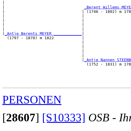
|                                                      
|                                  
_Berent Willems MEYE
|                                 | (1746 - 1802) m 178
|                                 |                    
|                                 |                    
|                                 |                   
|                                 |                    
|
_Antje Berents MEYER ____________
|

  (1797 - 1870) m 1822            |

                                  |                    
                                  |                    
                                  |                   
                                  |                    
                                  |
_Antje Nannen STEENB
                                    (1752 - 1831) m 178
                                                       
                                                       
                                                      
PERSONEN
[
28607
]
[S10333]
OSB - Ih