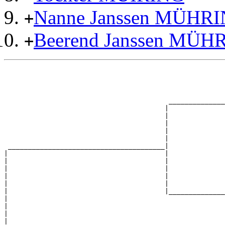
Nanne Janssen MÜHR
+
Beerend Janssen MÜH
+
                                                       
                                                       
                                                       
                                                       
                                         ______________
                                        |              
                                        |              
                                        |              
                                        |              
                                        |              
 _______________________________________|

|                                       |

|                                       |              
|                                       |              
|                                       |              
|                                       |              
|                                       |______________
|                                                      
|                                                      
|                                                      
|                                                      