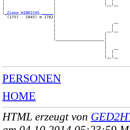
|                     |                     |__|__

|                     |                           

|
_Zippe HINRICHS _____
|

  (1757 - 1845) m 1782|

                      |                         __

                      |                        |  

                      |                      __|__

                      |                     |     

                      |_____________________|

                                            |

                                            |   __

                                            |  |  

                                            |__|__

PERSONEN
HOME
HTML erzeugt von
GED2HT
am 04.10.2014 05:23:59 Mit