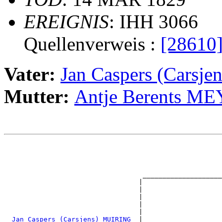
EREIGNIS
: IHH 3066
Quellenverweis :
[28610
Vater:
Jan Caspers (Carsj
Mutter:
Antje Berents M
                                                       
                                                       
                                                       
                                                       
                                   ____________________
                                  |                    
                                  |                    
                                  |                    
                                  |                    
                                  |                    
_Jan Caspers (Carsjens) MUIRING _
|
