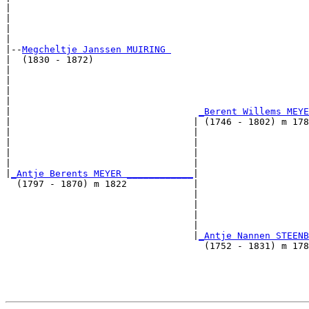
|                                                      
|                                                     
|                                                      
|

|--
Megcheltje Janssen MUIRING 
|  (1830 - 1872)

|                                                      
|                                                      
|                                                     
|                                                      
|                                  
_Berent Willems MEYE
|                                 | (1746 - 1802) m 178
|                                 |                    
|                                 |                    
|                                 |                   
|                                 |                    
|
_Antje Berents MEYER ____________
|

  (1797 - 1870) m 1822            |

                                  |                    
                                  |                    
                                  |                   
                                  |                    
                                  |
_Antje Nannen STEENB
                                    (1752 - 1831) m 178
                                                       
                                                       
                                                      