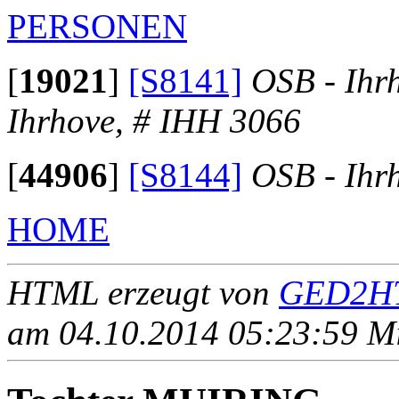
PERSONEN
[
19021
]
[S8141]
OSB - Ihr
Ihrhove, # IHH 3066
[
44906
]
[S8144]
OSB - Ihr
HOME
HTML erzeugt von
GED2HT
am 04.10.2014 05:23:59 Mit