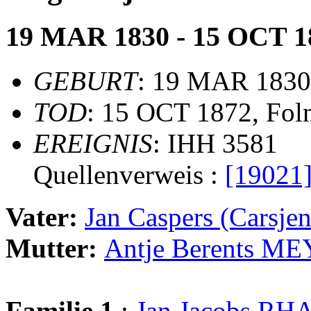
19 MAR 1830 - 15 OCT 1
GEBURT
: 19 MAR 1830
TOD
: 15 OCT 1872, Fo
EREIGNIS
: IHH 3581
Quellenverweis :
[19021
Vater:
Jan Caspers (Carsj
Mutter:
Antje Berents M
Familie 1
:
Jan Jacobs 