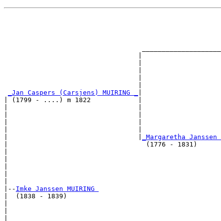
                                                       
                                                       
                                                       
                                                       
                                   ____________________
                                  |                    
                                  |                    
                                  |                    
                                  |                    
                                  |                    
_Jan Caspers (Carsjens) MUIRING _
|

| (1799 - ....) m 1822            |

|                                 |                    
|                                 |                    
|                                 |                   
|                                 |                    
|                                 |
_Margaretha Janssen 
|                                   (1776 - 1831)      
|                                                      
|                                                      
|                                                     
|                                                      
|

|--
Imke Janssen MUIRING 
|  (1838 - 1839)

|                                                      
|                                                      
|                                                     