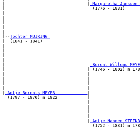
|                                 |
_Margaretha Janssen 
|                                   (1776 - 1831)      
|                                                      
|                                                      
|                                                     
|                                                      
|

|--
Tochter MUIRING 
|  (1841 - 1841)

|                                                      
|                                                      
|                                                     
|                                                      
|                                  
_Berent Willems MEYE
|                                 | (1746 - 1802) m 178
|                                 |                    
|                                 |                    
|                                 |                   
|                                 |                    
|
_Antje Berents MEYER ____________
|

  (1797 - 1870) m 1822            |

                                  |                    
                                  |                    
                                  |                   
                                  |                    
                                  |
_Antje Nannen STEENB
                                    (1752 - 1831) m 178
                                                       
                                                       
                                                      