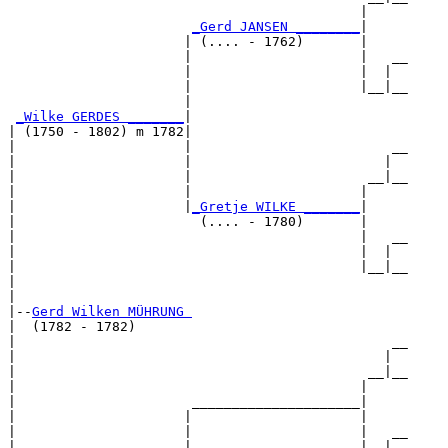
                                            |     

_Gerd JANSEN ________
|

                      | (.... - 1762)       |

                      |                     |   __

                      |                     |  |  

                      |                     |__|__

                      |                           

_Wilke GERDES _______
|

| (1750 - 1802) m 1782|

|                     |                         __

|                     |                        |  

|                     |                      __|__

|                     |                     |     

|                     |
_Gretje WILKE _______
|

|                       (.... - 1780)       |

|                                           |   __

|                                           |  |  

|                                           |__|__

|                                                 

|

|--
Gerd Wilken MÜHRUNG 
|  (1782 - 1782)

|                                               __

|                                              |  

|                                            __|__

|                                           |     

|                      _____________________|

|                     |                     |

|                     |                     |   __

|                     |                     |  |  
