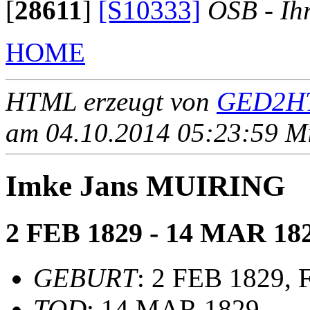
[
28611
]
[S10333]
OSB - Ih
HOME
HTML erzeugt von
GED2HT
am 04.10.2014 05:23:59 Mit
Imke Jans MUIRING
2 FEB 1829 - 14 MAR 18
GEBURT
: 2 FEB 1829, 
TOD
: 14 MAR 1829