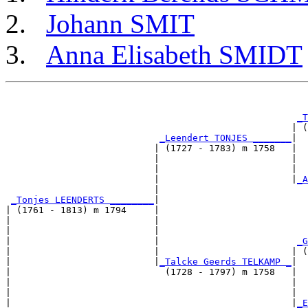
Johann SMIT
Anna Elisabeth SMIDT
                                                       
                                                       
_T
                                                    | (
_Leendert TONJES _______
|

                           | (1727 - 1783) m 1758   |

                           |                        |  
                           |                        |  
                           |                        |
_A
                           |                           
_Tonjes LEENDERTS ________
|

| (1761 - 1813) m 1794     |

|                          |                           
|                          |                           
|                          |                         
_G
|                          |                        | (
|                          |
_Talcke Geerds TELKAMP _
|

|                            (1728 - 1797) m 1758   |

|                                                   |  
|                                                   |  
|                                                   |
_E