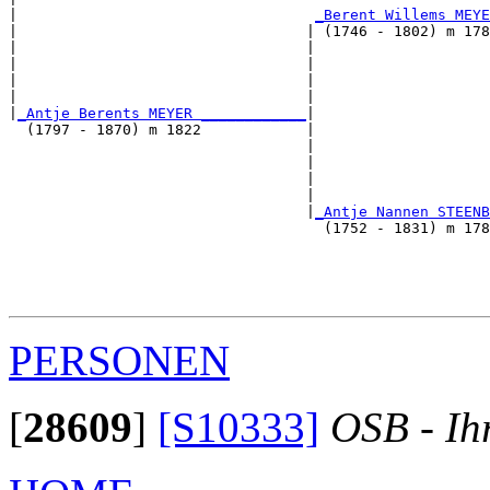
|                                  
_Berent Willems MEYE
|                                 | (1746 - 1802) m 178
|                                 |                    
|                                 |                    
|                                 |                   
|                                 |                    
|
_Antje Berents MEYER ____________
|

  (1797 - 1870) m 1822            |

                                  |                    
                                  |                    
                                  |                   
                                  |                    
                                  |
_Antje Nannen STEENB
                                    (1752 - 1831) m 178
                                                       
                                                       
                                                      
PERSONEN
[
28609
]
[S10333]
OSB - Ih