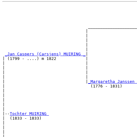
                                                       
                                                       
                                                       
                                                       
                                   ____________________
                                  |                    
                                  |                    
                                  |                    
                                  |                    
                                  |                    
_Jan Caspers (Carsjens) MUIRING _
|

| (1799 - ....) m 1822            |

|                                 |                    
|                                 |                    
|                                 |                   
|                                 |                    
|                                 |
_Margaretha Janssen 
|                                   (1776 - 1831)      
|                                                      
|                                                      
|                                                     
|                                                      
|

|--
Tochter MUIRING 
|  (1833 - 1833)

|                                                      
|                                                      
|                                                     
|                                                      