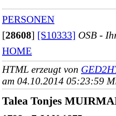
PERSONEN
[
28608
]
[S10333]
OSB - Ih
HOME
HTML erzeugt von
GED2HT
am 04.10.2014 05:23:59 Mit
Talea Tonjes MUIRM