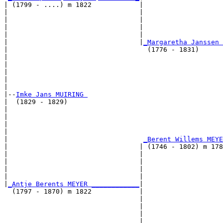
| (1799 - ....) m 1822            |

|                                 |                    
|                                 |                    
|                                 |                   
|                                 |                    
|                                 |
_Margaretha Janssen 
|                                   (1776 - 1831)      
|                                                      
|                                                      
|                                                     
|                                                      
|

|--
Imke Jans MUIRING 
|  (1829 - 1829)

|                                                      
|                                                      
|                                                     
|                                                      
|                                  
_Berent Willems MEYE
|                                 | (1746 - 1802) m 178
|                                 |                    
|                                 |                    
|                                 |                   
|                                 |                    
|
_Antje Berents MEYER ____________
|

  (1797 - 1870) m 1822            |

                                  |                    
                                  |                    
                                  |                   
                                  |                    