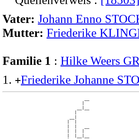
Vater:
Johann Enno STO
Mutter:
Friederike KLING
Familie 1
:
Hilke Weers 
Friederike Johanne 
+
                                 __

                                |  

                              __|__

                             |     

                           __|

                          |  |

                          |  |   __

                          |  |  |  

                          |  |__|__
