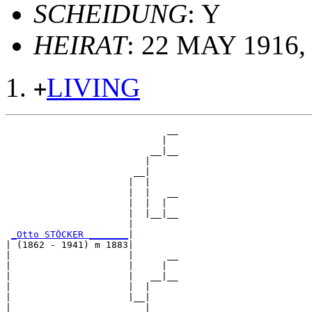
SCHEIDUNG
: Y
HEIRAT
: 22 MAY 1916,
LIVING
+
                             __

                            |  

                          __|__

                         |     

                       __|

                      |  |

                      |  |   __

                      |  |  |  

                      |  |__|__

                      |        

_Otto STÖCKER _______
|

| (1862 - 1941) m 1883|

|                     |      __

|                     |     |  

|                     |   __|__

|                     |  |     

|                     |__|

|                        |
