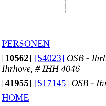
                                 |                     
                                 |                     
                                 |                     
                                 |_____________________
                                                       
                                                       
                                                       
                                                       
PERSONEN
[
10562
]
[S4023]
OSB - Ihr
Ihrhove, # IHH 4046
[
41955
]
[S17145]
OSB - Ih
HOME