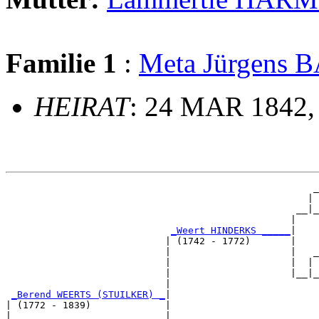
Familie 1
:
Meta Jürgens
HEIRAT
: 24 MAR 1842,
                                                      _
                                                     | 
                                                   __|_
                                                  |    
_Weert HINDERKS _____
|

                            | (1742 - 1772)       |

                            |                     |   _
                            |                     |  | 
                            |                     |__|_
                            |                          
_Berend WEERTS (STUILKER) _
|

| (1772 - 1839)             |

|                           |                         _