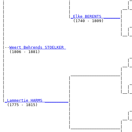
|                           |                        | 
|                           |                      __|_
|                           |                     |    
|                           |
_Elke BERENTS _______
|

|                             (1740 - 1809)       |

|                                                 |   _
|                                                 |  | 
|                                                 |__|_
|                                                      
|

|--
Weert Behrends STOELKER 
|  (1806 - 1881)

|                                                     _
|                                                    | 
|                                                  __|_
|                                                 |    
|                            _____________________|

|                           |                     |

|                           |                     |   _
|                           |                     |  | 
|                           |                     |__|_
|                           |                          
|
_Lammertie HARMS __________
|

  (1775 - 1815)             |

                            |                         _
                            |                        | 
                            |                      __|_
                            |                     |    
                            |_____________________|

                                                  |
