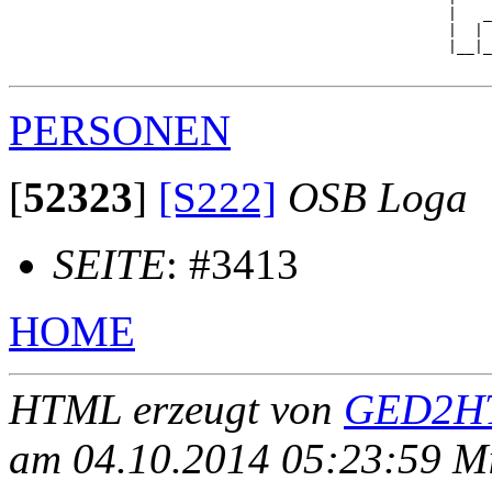
                                                  |   _
                                                  |  | 
                                                  |__|_
PERSONEN
[
52323
]
[S222]
OSB Loga
SEITE
: #3413
HOME
HTML erzeugt von
GED2HT
am 04.10.2014 05:23:59 Mit