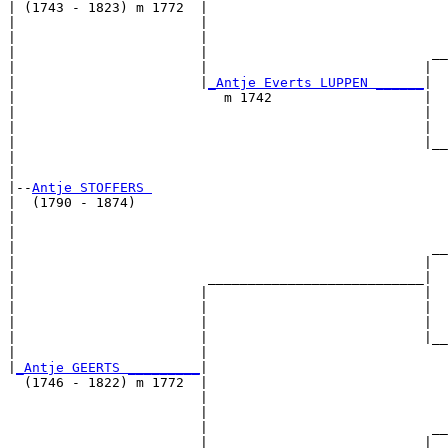
| (1743 - 1823) m 1772  |

|                       |                              
|                       |                              
|                       |                            __
|                       |                           |  
|                       |
_Antje Everts LUPPEN ______
|

|                          m 1742                   |

|                                                   |  
|                                                   |  
|                                                   |__
|                                                      
|

|--
Antje STOFFERS 
|  (1790 - 1874)

|                                                      
|                                                      
|                                                    __
|                                                   |  
|                        ___________________________|

|                       |                           |

|                       |                           |  
|                       |                           |  
|                       |                           |__
|                       |                              
|
_Antje GEERTS _________
|

  (1746 - 1822) m 1772  |

                        |                              
                        |                              
                        |                            __
                        |                           |  