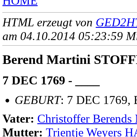
HOME
HTML erzeugt von
GED2HT
am 04.10.2014 05:23:59 Mit
Berend Martini STOF
7 DEC 1769 - ____
GEBURT
: 7 DEC 1769,
Vater:
Christoffer Berend
Mutter:
Trientje Weyers