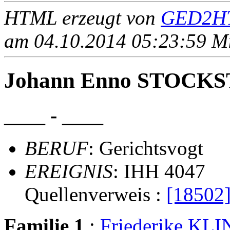
HTML erzeugt von
GED2HT
am 04.10.2014 05:23:59 Mit
Johann Enno STOCK
____ - ____
BERUF
: Gerichtsvogt
EREIGNIS
: IHH 4047
Quellenverweis :
[18502
Familie 1
:
Friederike KL