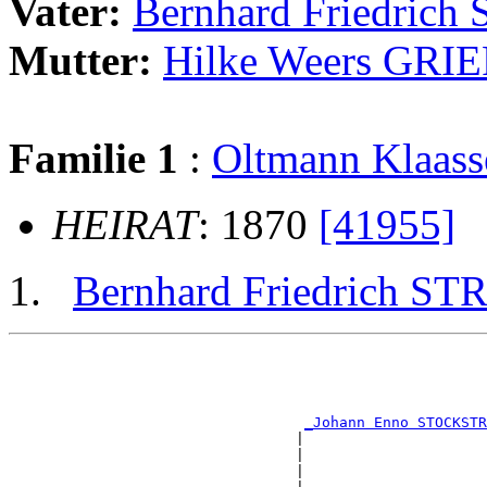
Vater:
Bernhard Friedri
Mutter:
Hilke Weers GR
Familie 1
:
Oltmann Klaa
HEIRAT
: 1870
[41955]
Bernhard Friedrich S
                                                       
                                                       
                                                       
                                                       
_Johann Enno STOCKSTR
                                 |                     
                                 |                     
                                 |                     