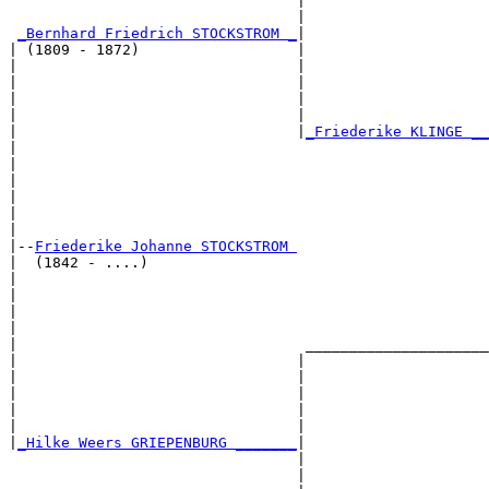
                                 |                     
                                 |                     
_Bernhard Friedrich STOCKSTROM _
|

| (1809 - 1872)                  |

|                                |                     
|                                |                     
|                                |                     
|                                |                     
|                                |
_Friederike KLINGE __
|                                                      
|                                                      
|                                                      
|                                                      
|                                                      
|

|--
Friederike Johanne STOCKSTROM 
|  (1842 - ....)

|                                                      
|                                                      
|                                                      
|                                                      
|                                 _____________________
|                                |                     
|                                |                     
|                                |                     
|                                |                     
|                                |                     
|
_Hilke Weers GRIEPENBURG _______
|

                                 |

                                 |                     