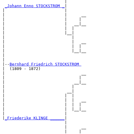
                          |        

_Johann Enno STOCKSTROM _
|

|                         |

|                         |      __

|                         |     |  

|                         |   __|__

|                         |  |     

|                         |__|

|                            |

|                            |   __

|                            |  |  

|                            |__|__

|                                  

|

|--
Bernhard Friedrich STOCKSTROM 
|  (1809 - 1872)

|                                __

|                               |  

|                             __|__

|                            |     

|                          __|

|                         |  |

|                         |  |   __

|                         |  |  |  

|                         |  |__|__

|                         |        

|
_Friederike KLINGE ______
|

                          |

                          |      __

                          |     |  
