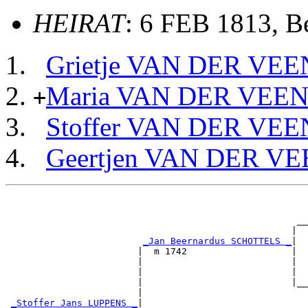
HEIRAT
: 6 FEB 1813, B
Grietje VAN DER VEE
Maria VAN DER VEE
+
Stoffer VAN DER VEE
Geertjen VAN DER V
                                                       
                                                       
                                                     __
                                                    |  
_Jan Beernardus SCHOTTELS _
|

                        |  m 1742                   |

                        |                           |  
                        |                           |  
                        |                           |__
                        |                              
_Stoffer Jans LUPPENS _
|
