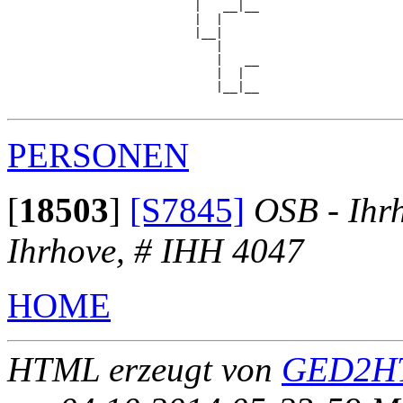
                          |   __|__

                          |  |     

                          |__|

                             |

                             |   __

                             |  |  

                             |__|__

PERSONEN
[
18503
]
[S7845]
OSB - Ihr
Ihrhove, # IHH 4047
HOME
HTML erzeugt von
GED2HT