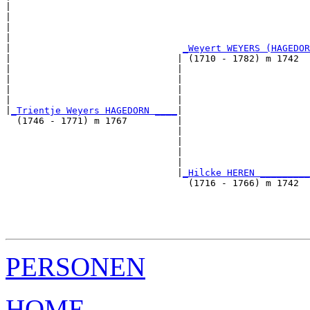
|                                                      
|                                                      
|                                                      
|                                                      
|                               
_Weyert WEYERS (HAGEDOR
|                              | (1710 - 1782) m 1742  
|                              |                       
|                              |                       
|                              |                       
|                              |                       
|
_Trientje Weyers HAGEDORN ____
|

  (1746 - 1771) m 1767         |

                               |                       
                               |                       
                               |                       
                               |                       
                               |
_Hilcke HEREN _________
                                 (1716 - 1766) m 1742  
                                                       
                                                       
                                                       
PERSONEN
HOME