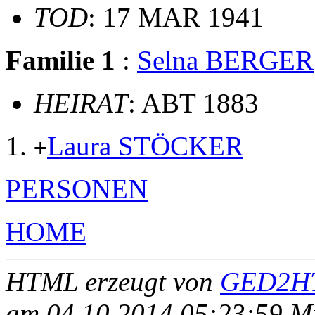
TOD
: 17 MAR 1941
Familie 1
:
Selna BERGER
HEIRAT
: ABT 1883
Laura STÖCKER
+
PERSONEN
HOME
HTML erzeugt von
GED2HT
am 04.10.2014 05:23:59 Mit